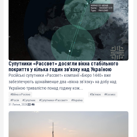
Супутники «Рассвет» досягли вікна стабільного
покриття у кілька годин зв’язку над Україною
Російські супутники «Рассвет» компанії «Бюро 1440» вже
забезпечують щонайменше два «вікна зв’язку» на добу над
Україною тривалістю понад годину кож...
#Війна з Росією
#Звʼязок
#Космос
#Росія
#Супутник
#Супутники «Рассвет»
#Україна
31 Липня, 2026
22:46