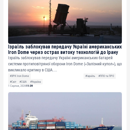
Ізраїль заблокував передачу Україні американських
Iron Dome через острах витоку технологій до Ірану
Ізраїль заблокував передачу Україні американських батарей
системи протиповітряної оборони Iron Dome («Залізний купол»), що
викликало критику в США....
#ЗРК Iron Dome
#Ізраїль
#ППО та ПРО
#Світ
#США
#Україна
1 Серпня, 2026
11:39