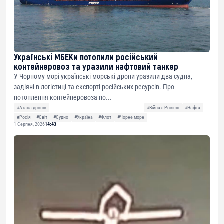
Українські МБЕКи потопили російський
контейнеровоз та уразили нафтовий танкер
У Чорному морі українські морські дрони уразили два судна,
задіяні в логістиці та експорті російських ресурсів. Про
потоплення контейнеровоза по...
#Атака дронів
#Війна з Росією
#Нафта
#Росія
#Світ
#Судно
#Україна
#Флот
#Чорне море
1 Серпня, 2026
14:43