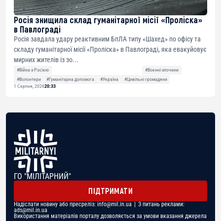
Росія знищила склад гуманітарної місії «Проліска»
в Павлограді
Росія завдала удару реактивним БпЛА типу «Шахед» по офісу та
складу гуманітарної місії «Проліска» в Павлограді, яка евакуйовує
мирних жителів із зо...
#Війна з Росією
#Воєнні злочини
#Волонтери
#Гуманітарна допомога
#Україна
#Цивільні громадяни
1 Серпня, 2026
20:33
ГО "МІЛІТАРНИЙ"
ПІДТРИМАТИ
Надіслати новину або пресреліз:
info@mil.in.ua
| З питань реклами:
ads@mil.in.ua
Використання матеріалів порталу дозволяється за умови вказання джерела