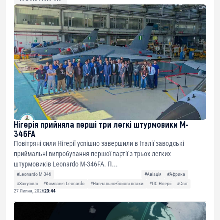
Нігерія прийняла перші три легкі штурмовики M-
346FA
Повітряні сили Нігерії успішно завершили в Італії заводські
приймальні випробування першої партії з трьох легких
штурмовиків Leonardo M-346FA. П...
#Leonardo M-346
#Авіація
#Африка
#Закупівлі
#Компанія Leonardo
#Навчально-бойові літаки
#ПС Нігерії
#Світ
27 Липня, 2026
23:44