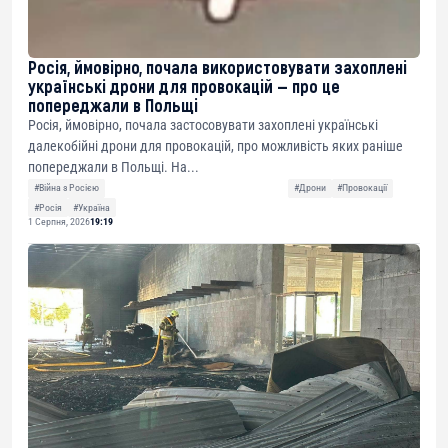
Росія, ймовірно, почала використовувати захоплені
українські дрони для провокацій — про це
попереджали в Польщі
Росія, ймовірно, почала застосовувати захоплені українські
далекобійні дрони для провокацій, про можливість яких раніше
попереджали в Польщі. На...
#Війна з Росією
#Дрони
#Провокації
#Росія
#Україна
1 Серпня, 2026
19:19