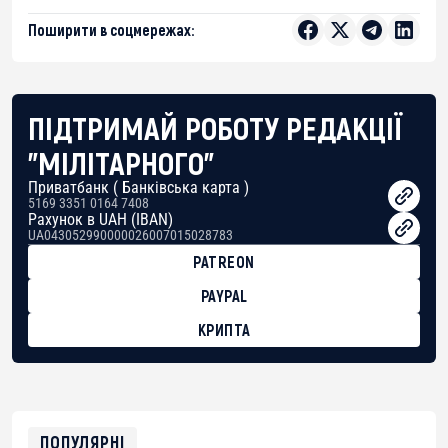
Поширити в соцмережах:
ПІДТРИМАЙ РОБОТУ РЕДАКЦІЇ
"МІЛІТАРНОГО"
Приватбанк ( Банківська карта )
5169 3351 0164 7408
Рахунок в UAH (IBAN)
UA043052990000026007015028783
PATREON
PAYPAL
КРИПТА
BTC
bc1qg0z99m95fte7kj8faa7h2kvnq92wvc53exe8gm
USDT
0x8676644fA7B6d328310283cAC1065Ae01d97CEe7
ETH
0xfD02863D3289416fcF50975c9DFda13623f97758
ПОПУЛЯРНІ