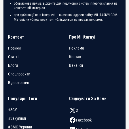
обов'язкове пряме, відкрите для пошукових систем гіперпосилання на
конкретний матеріал
при публікації не в Інтернеті – вказання адреси сайту MILITARNYI.COM.
Матеріали «Спецпроектів» публікуються на правах реклами.
Контент
Про Militarnyi
Новини
Реклама
Статті
Контакт
Блоги
Вакансії
Спецпроекти
Відеоконтент
Популярні Теги
Слідкувати За Нами
#ЗСУ
X
#Закупівлі
Facebook
#ВМС України