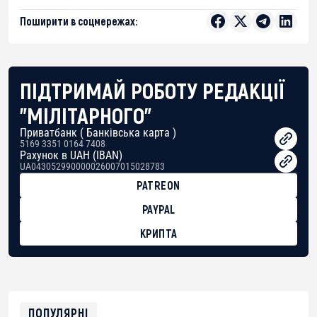
Поширити в соцмережах:
ПІДТРИМАЙ РОБОТУ РЕДАКЦІЇ
"МІЛІТАРНОГО"
Приватбанк ( Банківська карта )
5169 3351 0164 7408
Рахунок в UAH (IBAN)
UA043052990000026007015028783
PATREON
PAYPAL
КРИПТА
BTC
bc1qg0z99m95fte7kj8faa7h2kvnq92wvc53exe8gm
USDT
0x8676644fA7B6d328310283cAC1065Ae01d97CEe7
ETH
0xfD02863D3289416fcF50975c9DFda13623f97758
ПОПУЛЯРНІ