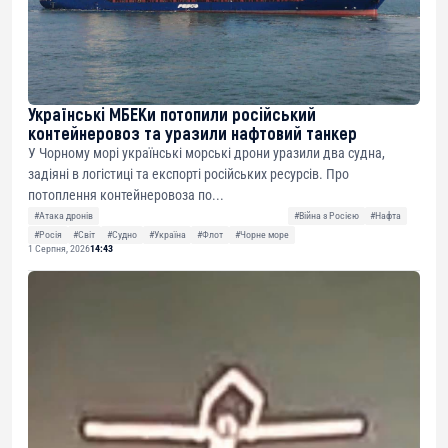
Українські МБЕКи потопили російський
контейнеровоз та уразили нафтовий танкер
У Чорному морі українські морські дрони уразили два судна,
задіяні в логістиці та експорті російських ресурсів. Про
потоплення контейнеровоза по...
#Атака дронів
#Війна з Росією
#Нафта
#Росія
#Світ
#Судно
#Україна
#Флот
#Чорне море
1 Серпня, 2026
14:43