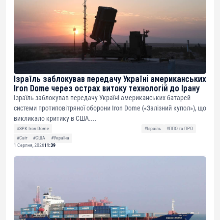
Ізраїль заблокував передачу Україні американських
Iron Dome через острах витоку технологій до Ірану
Ізраїль заблокував передачу Україні американських батарей
системи протиповітряної оборони Iron Dome («Залізний купол»), що
викликало критику в США....
#ЗРК Iron Dome
#Ізраїль
#ППО та ПРО
#Світ
#США
#Україна
1 Серпня, 2026
11:39