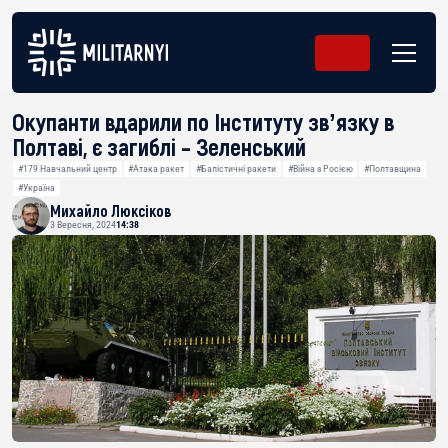
Окупанти вдарили по Інституту звʼязку в
Полтаві, є загиблі – Зеленський
#179 Навчальний центр
#Атака ракет
#Балістичні ракети
#Війна з Росією
#Полтавщина
#Україна
Михайло Люксіков
3 Вересня, 2024
14:38