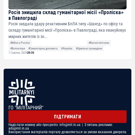
Росія знищила склад гуманітарної місії «Проліска»
в Павлограді
Росія завдала удару реактивним БпЛА типу «Шахед» по офісу та
складу гуманітарної місії «Проліска» в Павлограді, яка евакуйовує
мирних жителів із зо...
#Війна з Росією
#Воєнні злочини
#Волонтери
#Гуманітарна допомога
#Україна
#Цивільні громадяни
1 Серпня, 2026
20:33
ГО "МІЛІТАРНИЙ"
ПІДТРИМАТИ
Надіслати новину або пресреліз:
info@mil.in.ua
| З питань реклами:
ads@mil.in.ua
Використання матеріалів порталу дозволяється за умови вказання джерела