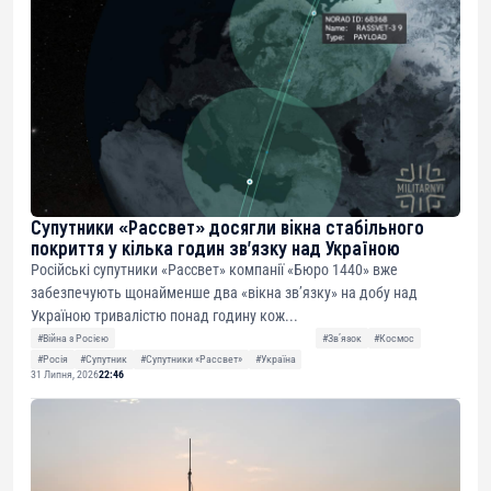
Супутники «Рассвет» досягли вікна стабільного
покриття у кілька годин зв’язку над Україною
Російські супутники «Рассвет» компанії «Бюро 1440» вже
забезпечують щонайменше два «вікна зв’язку» на добу над
Україною тривалістю понад годину кож...
#Війна з Росією
#Звʼязок
#Космос
#Росія
#Супутник
#Супутники «Рассвет»
#Україна
31 Липня, 2026
22:46