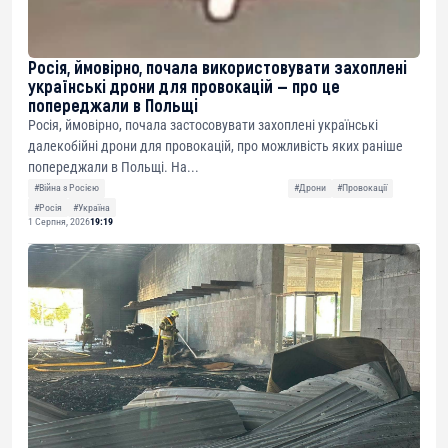
Росія, ймовірно, почала використовувати захоплені
українські дрони для провокацій — про це
попереджали в Польщі
Росія, ймовірно, почала застосовувати захоплені українські
далекобійні дрони для провокацій, про можливість яких раніше
попереджали в Польщі. На...
#Війна з Росією
#Дрони
#Провокації
#Росія
#Україна
1 Серпня, 2026
19:19