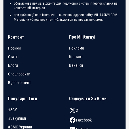
обов'язкове пряме, відкрите для пошукових систем гіперпосилання на
конкретний матеріал
при публікації не в Інтернеті – вказання адреси сайту MILITARNYI.COM.
Матеріали «Спецпроектів» публікуються на правах реклами.
Контент
Про Militarnyi
Новини
Реклама
Статті
Контакт
Блоги
Вакансії
Спецпроекти
Відеоконтент
Популярні Теги
Слідкувати За Нами
#ЗСУ
X
#Закупівлі
Facebook
#ВМС України