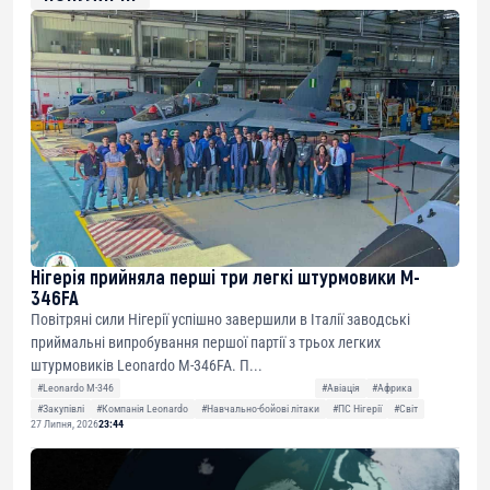
Нігерія прийняла перші три легкі штурмовики M-
346FA
Повітряні сили Нігерії успішно завершили в Італії заводські
приймальні випробування першої партії з трьох легких
штурмовиків Leonardo M-346FA. П...
#Leonardo M-346
#Авіація
#Африка
#Закупівлі
#Компанія Leonardo
#Навчально-бойові літаки
#ПС Нігерії
#Світ
27 Липня, 2026
23:44