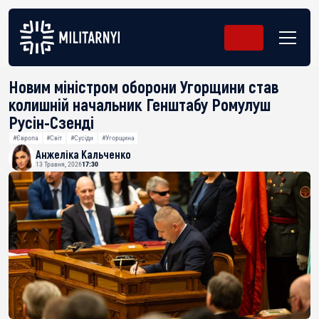
Новим міністром оборони Угорщини став
колишній начальник Генштабу Ромулуш
Русін-Сзенді
#Європа
#Світ
#Сусіди
#Угорщина
Анжеліка Кальченко
13 Травня, 2026
17:30