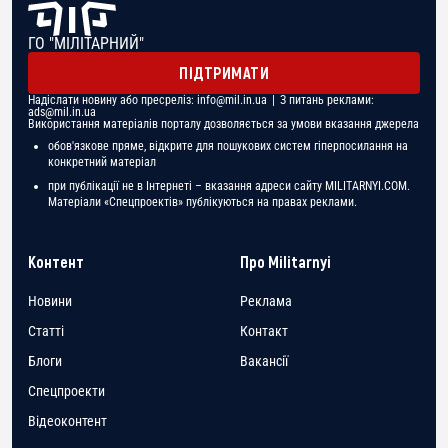
ГО "МІЛІТАРНИЙ"
ПІДТРИМАТИ
Надіслати новину або пресреліз:
info@mil.in.ua
| З питань реклами:
ads@mil.in.ua
Використання матеріалів порталу дозволяється за умови вказання джерела
обов'язкове пряме, відкрите для пошукових систем гіперпосилання на
конкретний матеріал
при публікації не в Інтернеті – вказання адреси сайту MILITARNYI.COM.
Матеріали «Спецпроектів» публікуються на правах реклами.
Контент
Про Militarnyi
Новини
Реклама
Статті
Контакт
Блоги
Вакансії
Спецпроекти
Відеоконтент