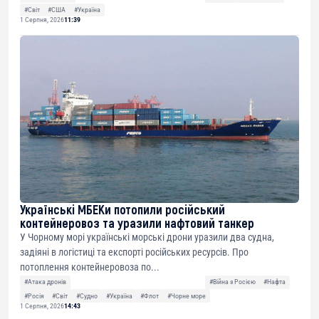
#Світ
#США
#Україна
1 Серпня, 2026
11:39
Українські МБЕКи потопили російський
контейнеровоз та уразили нафтовий танкер
У Чорному морі українські морські дрони уразили два судна,
задіяні в логістиці та експорті російських ресурсів. Про
потоплення контейнеровоза по...
#Атака дронів
#Війна з Росією
#Нафта
#Росія
#Світ
#Судно
#Україна
#Флот
#Чорне море
1 Серпня, 2026
14:43