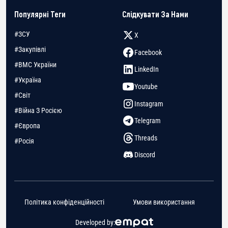
Популярні Теги
Слідкувати За Нами
#ЗСУ
X
#Закупівлі
Facebook
#ВМС України
LinkedIn
#Україна
Youtube
#Світ
Instagram
#Війна З Росією
Telegram
#Європа
Threads
#Росія
Discord
Політика конфіденційності
Умови використання
Developed by: