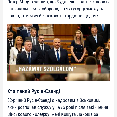
Петер Мадяр заявив, що Будапешт прагне створити
національні сили оборони, на які угорці зможуть
покладатися «з безпекою та гордістю щодня».
Хто такий Русін-Сзенді
52-річний Русін-Сзенді є кадровим військовим,
який розпочав службу у 1995 році після закінчення
Військового коледжу імені Кошута Лайоша за