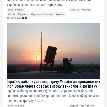
Україною тривалістю понад годину кож...
#Війна з Росією
#Звʼязок
#Космос
#Росія
#Супутник
#Супутники «Рассвет»
#Україна
31 Липня, 2026
22:46
Ізраїль заблокував передачу Україні американських
Iron Dome через острах витоку технологій до Ірану
Ізраїль заблокував передачу Україні американських батарей
системи протиповітряної оборони Iron Dome («Залізний купол»), що
викликало критику в США....
#ЗРК Iron Dome
#Ізраїль
#ППО та ПРО