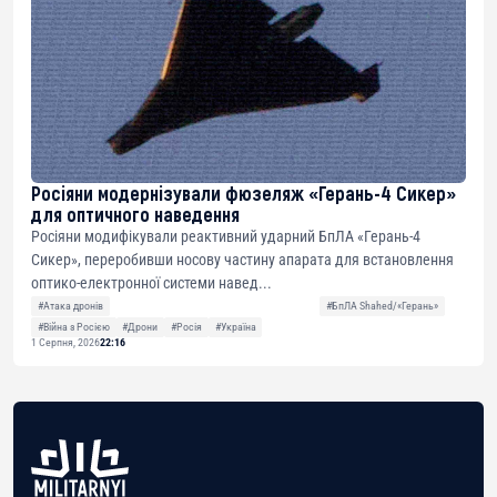
Росіяни модернізували фюзеляж «Герань-4 Сикер»
для оптичного наведення
Росіяни модифікували реактивний ударний БпЛА «Герань-4
Сикер», переробивши носову частину апарата для встановлення
оптико-електронної системи навед...
#Атака дронів
#БпЛА Shahed/«Герань»
#Війна з Росією
#Дрони
#Росія
#Україна
1 Серпня, 2026
22:16