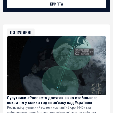
КРИПТА
BTC
bc1qg0z99m95fte7kj8faa7h2kvnq92wvc53exe8gm
USDT
0x8676644fA7B6d328310283cAC1065Ae01d97CEe7
ETH
0xfD02863D3289416fcF50975c9DFda13623f97758
ПОПУЛЯРНІ
Супутники «Рассвет» досягли вікна стабільного
покриття у кілька годин зв’язку над Україною
Російські супутники «Рассвет» компанії «Бюро 1440» вже
забезпечують щонайменше два «вікна зв’язку» на добу над