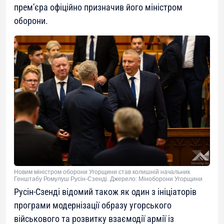
прем’єра офіційно призначив його міністром
оборони.
Новим міністром оборони Угорщини став колишній начальник
Генштабу Ромулуш Русін-Сзенді. Джерело: Міноборони Угорщини
Русін-Сзенді відомий також як один з ініціаторів
програми модернізації образу угорського
військового та розвитку взаємодії армії із