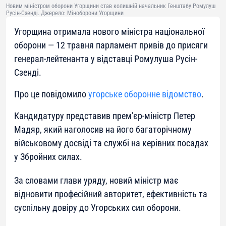
Новим міністром оборони Угорщини став колишній начальник Генштабу Ромулуш
Русін-Сзенді. Джерело: Міноборони Угорщини
Угорщина отримала нового міністра національної
оборони — 12 травня парламент привів до присяги
генерал-лейтенанта у відставці Ромулуша Русін-
Сзенді.
Про це повідомило
угорське оборонне відомство
.
Кандидатуру представив прем’єр-міністр Петер
Мадяр, який наголосив на його багаторічному
військовому досвіді та службі на керівних посадах
у Збройних силах.
За словами глави уряду, новий міністр має
відновити професійний авторитет, ефективність та
суспільну довіру до Угорських сил оборони.