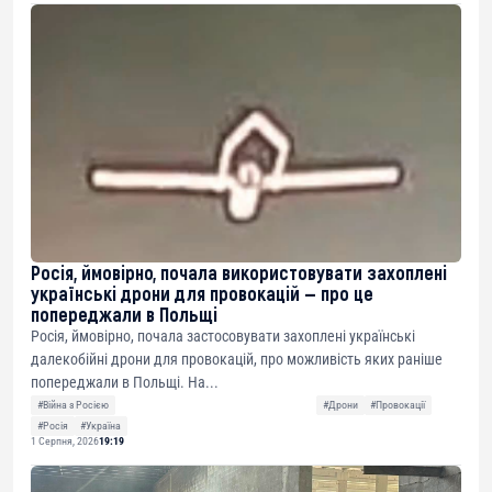
Росія, ймовірно, почала використовувати захоплені
українські дрони для провокацій — про це
попереджали в Польщі
Росія, ймовірно, почала застосовувати захоплені українські
далекобійні дрони для провокацій, про можливість яких раніше
попереджали в Польщі. На...
#Війна з Росією
#Дрони
#Провокації
#Росія
#Україна
1 Серпня, 2026
19:19