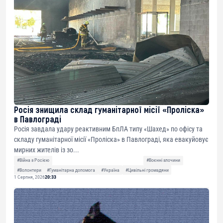
Росія знищила склад гуманітарної місії «Проліска»
в Павлограді
Росія завдала удару реактивним БпЛА типу «Шахед» по офісу та
складу гуманітарної місії «Проліска» в Павлограді, яка евакуйовує
мирних жителів із зо...
#Війна з Росією
#Воєнні злочини
#Волонтери
#Гуманітарна допомога
#Україна
#Цивільні громадяни
1 Серпня, 2026
20:33