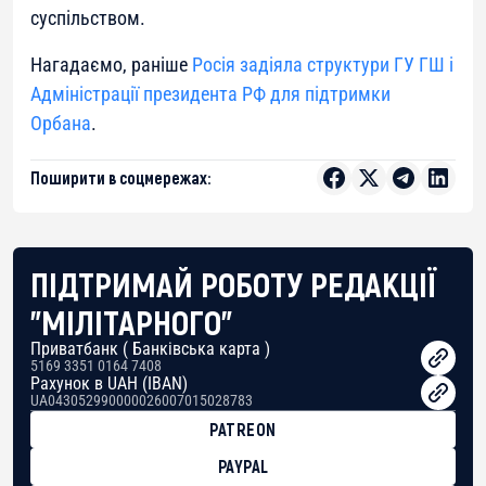
суспільством.
Нагадаємо, раніше
Росія задіяла структури ГУ ГШ і
Адміністрації президента РФ для підтримки
Орбана
.
Поширити в соцмережах:
ПІДТРИМАЙ РОБОТУ РЕДАКЦІЇ
"МІЛІТАРНОГО"
Приватбанк ( Банківська карта )
5169 3351 0164 7408
Рахунок в UAH (IBAN)
UA043052990000026007015028783
PATREON
PAYPAL