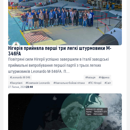
Нігерія прийняла перші три легкі штурмовики M-
346FA
Повітряні сили Нігерії успішно завершили в Італії заводські
приймальні випробування першої партії з трьох легких
штурмовиків Leonardo M-346FA. П...
#Leonardo M-346
#Авіація
#Африка
#Закупівлі
#Компанія Leonardo
#Навчально-бойові літаки
#ПС Нігерії
#Світ
27 Липня, 2026
23:44