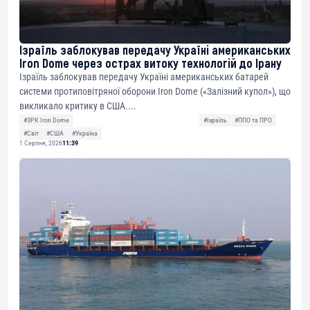
Ізраїль заблокував передачу Україні американських
Iron Dome через острах витоку технологій до Ірану
Ізраїль заблокував передачу Україні американських батарей
системи протиповітряної оборони Iron Dome («Залізний купол»), що
викликало критику в США....
#ЗРК Iron Dome
#Ізраїль
#ППО та ПРО
#Світ
#США
#Україна
1 Серпня, 2026
11:39