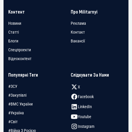
Контент
Про Militarnyi
Новини
Реклама
Статті
Контакт
Блоги
Вакансії
Спецпроекти
Відеоконтент
Популярні Теги
Слідкувати За Нами
#ЗСУ
X
#Закупівлі
Facebook
#ВМС України
LinkedIn
#Україна
Youtube
#Світ
Instagram
#Війна З Росією