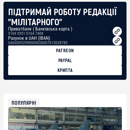
ПІДТРИМАЙ РОБОТУ РЕДАКЦІЇ
"МІЛІТАРНОГО"
Приватбанк ( Банківська карта )
5169 3351 0164 7408
Рахунок в UAH (IBAN)
UA043052990000026007015028783
PATREON
PAYPAL
КРИПТА
BTC
bc1qg0z99m95fte7kj8faa7h2kvnq92wvc53exe8gm
USDT
0x8676644fA7B6d328310283cAC1065Ae01d97CEe7
ETH
0xfD02863D3289416fcF50975c9DFda13623f97758
ПОПУЛЯРНІ