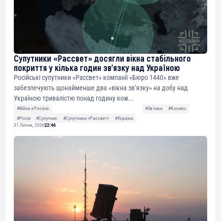
Супутники «Рассвет» досягли вікна стабільного
покриття у кілька годин зв’язку над Україною
Російські супутники «Рассвет» компанії «Бюро 1440» вже
забезпечують щонайменше два «вікна зв’язку» на добу над
Україною тривалістю понад годину кож...
#Війна з Росією
#Звʼязок
#Космос
#Росія
#Супутник
#Супутники «Рассвет»
#Україна
31 Липня, 2026
22:46