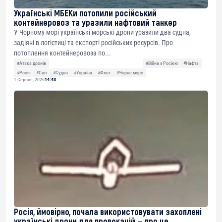
Українські МБЕКи потопили російський
контейнеровоз та уразили нафтовий танкер
У Чорному морі українські морські дрони уразили два судна,
задіяні в логістиці та експорті російських ресурсів. Про
потоплення контейнеровоза по...
#Атака дронів
#Війна з Росією
#Нафта
#Росія
#Світ
#Судно
#Україна
#Флот
#Чорне море
1 Серпня, 2026
14:43
Росія, ймовірно, почала використовувати захоплені
українські дрони для провокацій — про це