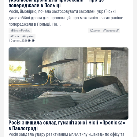
попереджали в Польщі
Росія, ймовірно, почала застосовувати захоплені українські
далекобійні дрони для провокацій, про можливість яких раніше
попереджали в Польщі. На...
#Війна з Росією
#Дрони
#Провокації
#Росія
#Україна
1 Серпня, 2026
19:19
Росія знищила склад гуманітарної місії «Проліска»
в Павлограді
Росія завдала удару реактивним БпЛА типу «Шахед» по офісу та