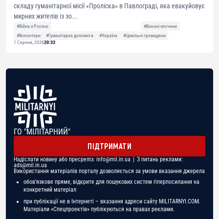
складу гуманітарної місії «Проліска» в Павлограді, яка евакуйовує
мирних жителів із зо...
#Війна з Росією
#Воєнні злочини
#Волонтери
#Гуманітарна допомога
#Україна
#Цивільні громадяни
1 Серпня, 2026
20:33
ГО "МІЛІТАРНИЙ"
ПІДТРИМАТИ
Надіслати новину або пресреліз:
info@mil.in.ua
| З питань реклами:
ads@mil.in.ua
Використання матеріалів порталу дозволяється за умови вказання джерела
обов'язкове пряме, відкрите для пошукових систем гіперпосилання на
конкретний матеріал
при публікації не в Інтернеті – вказання адреси сайту MILITARNYI.COM.
Матеріали «Спецпроектів» публікуються на правах реклами.