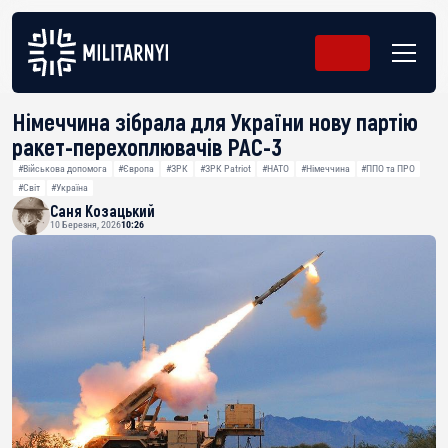
Німеччина зібрала для України нову партію
ракет-перехоплювачів PAC-3
#Військова допомога
#Європа
#ЗРК
#ЗРК Patriot
#НАТО
#Німеччина
#ППО та ПРО
#Світ
#Україна
Саня Козацький
10 Березня, 2026
10:26