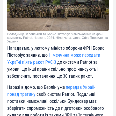
Володимир Зеленський та Борис Пісторіус з військовими на фоні
комплексу Patriot. Червень 2024. Німеччина. Фото: Офіс Президента
України
Нагадаємо, у лютому міністр оборони ФРН Борис
Пісторіус заявив, що
Німеччина може передати
Україні п’ять ракет PAC-3
до системи Patriot за
умови, що інші країни спільно профінансують і
забезпечать постачання ще 30 таких ракет.
Наразі відомо, що Берлін уже
передав Україні
понад третину
своїх систем Patriot. Подальші
поставки неможливі, оскільки Бундесвер має
зберігати спроможність до підготовки особового
складу для роботи із такими ЗРК та їх технічного