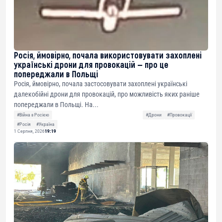
Росія, ймовірно, почала використовувати захоплені
українські дрони для провокацій — про це
попереджали в Польщі
Росія, ймовірно, почала застосовувати захоплені українські
далекобійні дрони для провокацій, про можливість яких раніше
попереджали в Польщі. На...
#Війна з Росією
#Дрони
#Провокації
#Росія
#Україна
1 Серпня, 2026
19:19