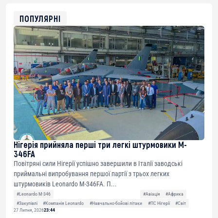
ETH
0xfD02863D3289416fcF50975c9DFda13623f97758
ПОПУЛЯРНІ
Нігерія прийняла перші три легкі штурмовики M-
346FA
Повітряні сили Нігерії успішно завершили в Італії заводські
приймальні випробування першої партії з трьох легких
штурмовиків Leonardo M-346FA. П...
#Leonardo M-346
#Авіація
#Африка
#Закупівлі
#Компанія Leonardo
#Навчально-бойові літаки
#ПС Нігерії
#Світ
27 Липня, 2026
23:44