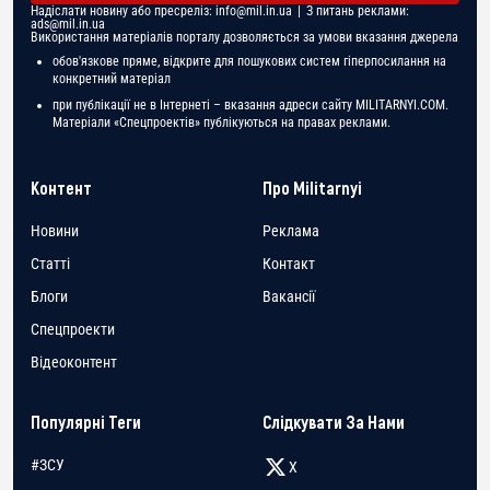
Надіслати новину або пресреліз:
info@mil.in.ua
| З питань реклами:
ads@mil.in.ua
Використання матеріалів порталу дозволяється за умови вказання джерела
обов'язкове пряме, відкрите для пошукових систем гіперпосилання на
конкретний матеріал
при публікації не в Інтернеті – вказання адреси сайту MILITARNYI.COM.
Матеріали «Спецпроектів» публікуються на правах реклами.
Контент
Про Militarnyi
Новини
Реклама
Статті
Контакт
Блоги
Вакансії
Спецпроекти
Відеоконтент
Популярні Теги
Слідкувати За Нами
#ЗСУ
X