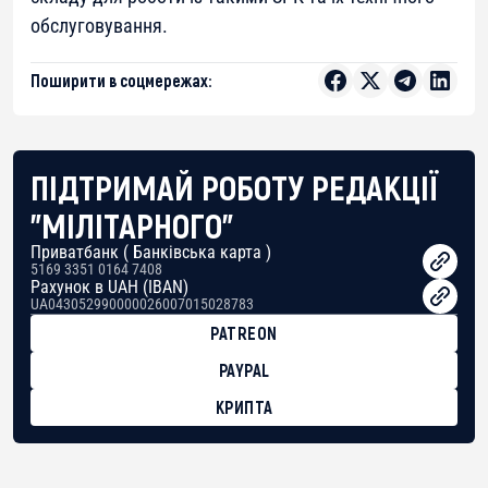
обслуговування.
Поширити в соцмережах:
ПІДТРИМАЙ РОБОТУ РЕДАКЦІЇ
"МІЛІТАРНОГО"
Приватбанк ( Банківська карта )
5169 3351 0164 7408
Рахунок в UAH (IBAN)
UA043052990000026007015028783
PATREON
PAYPAL
КРИПТА
BTC
bc1qg0z99m95fte7kj8faa7h2kvnq92wvc53exe8gm
USDT
0x8676644fA7B6d328310283cAC1065Ae01d97CEe7