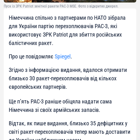
Пуск із ЗРК Patriot зенітної ракети PAC-3 MSE. Фото з відкритих джерел.
Німеччина спільно з партнерами по НАТО зібрала
для України партію перехоплювачів PAC-3, які
використовує ЗРК Patriot для збиття російських
балістичних ракет.
Про це повідомляє
Spiegel
.
Згідно з інформацією видання, вдалося отримати
близько 30 ракет-перехоплювачів від кількох
європейських партнерів.
Ще п’ять PAC-3 раніше обіцяла надати сама
Німеччина зі своїх армійських запасів.
Відтак, як пише видання, близько 35 дефіцитних у
світі ракет-перехоплювачів тепер мають доставити