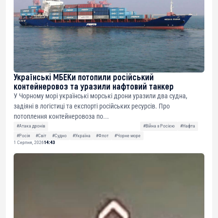
Українські МБЕКи потопили російський
контейнеровоз та уразили нафтовий танкер
У Чорному морі українські морські дрони уразили два судна,
задіяні в логістиці та експорті російських ресурсів. Про
потоплення контейнеровоза по...
#Атака дронів
#Війна з Росією
#Нафта
#Росія
#Світ
#Судно
#Україна
#Флот
#Чорне море
1 Серпня, 2026
14:43