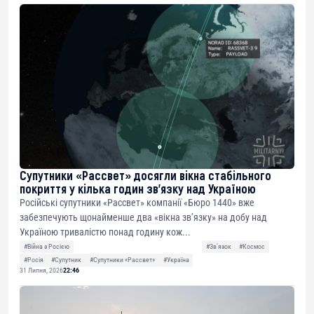
Супутники «Рассвет» досягли вікна стабільного
покриття у кілька годин зв’язку над Україною
Російські супутники «Рассвет» компанії «Бюро 1440» вже
забезпечують щонайменше два «вікна зв’язку» на добу над
Україною тривалістю понад годину кож...
#Війна з Росією
#Звʼязок
#Космос
#Росія
#Супутник
#Супутники «Рассвет»
#Україна
31 Липня, 2026
22:46