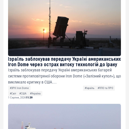
Ізраїль заблокував передачу Україні американських
Iron Dome через острах витоку технологій до Ірану
Ізраїль заблокував передачу Україні американських батарей
системи протиповітряної оборони Iron Dome («Залізний купол»), що
викликало критику в США....
#ЗРК Iron Dome
#Ізраїль
#ППО та ПРО
#Світ
#США
#Україна
1 Серпня, 2026
11:39