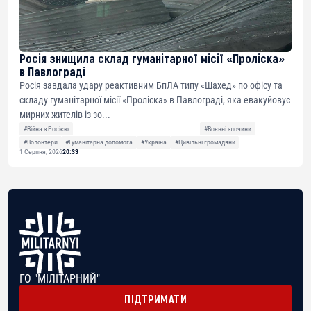
Росія знищила склад гуманітарної місії «Проліска»
в Павлограді
Росія завдала удару реактивним БпЛА типу «Шахед» по офісу та
складу гуманітарної місії «Проліска» в Павлограді, яка евакуйовує
мирних жителів із зо...
#Війна з Росією
#Воєнні злочини
#Волонтери
#Гуманітарна допомога
#Україна
#Цивільні громадяни
1 Серпня, 2026
20:33
ГО "МІЛІТАРНИЙ"
ПІДТРИМАТИ