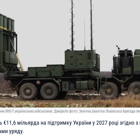
и IRIS-T українських військових. Джерело фото: Зенітна ракетна Львівська бригада ім.
 €11,6 мільярда на підтримку України у 2027 році згідно з
ми уряду.