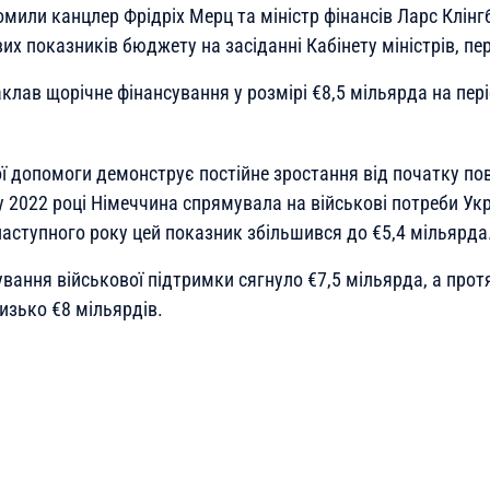
мили канцлер Фрідріх Мерц та міністр фінансів Ларс Клінг
их показників бюджету на засіданні Кабінету міністрів, п
лав щорічне фінансування у розмірі €8,5 мільярда на пері
ї допомоги демонструє постійне зростання від початку п
у 2022 році Німеччина спрямувала на військові потреби Ук
наступного року цей показник збільшився до €5,4 мільярда
ування військової підтримки сягнуло €7,5 мільярда, а про
изько €8 мільярдів.