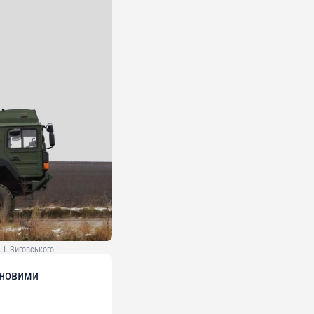
 І. Виговського
 новими