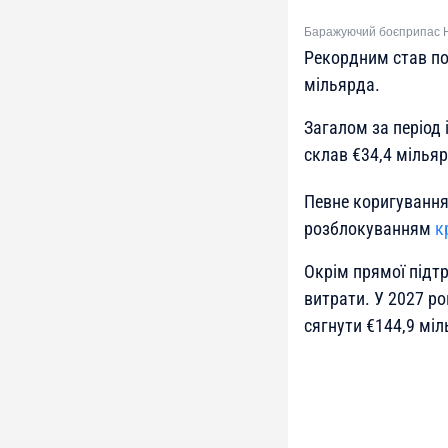
Баражуючий боєприпас HX
Рекордним став пот
мільярда.
Загалом за період 
склав €34,4 мільяр
Певне коригування
розблокуванням
к
Окрім прямої підт
витрати. У 2027 р
сягнути €144,9 міл