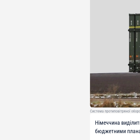
Система протиповітряної оборон
Німеччина виділить
бюджетними плана