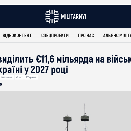
ВІДЕОКОНТЕНТ
СПЕЦПРОЕКТИ
ПРО НАС
АЛЬЯНС МІЛІТ
иділить €11,6 мільярда на війсь
раїні у 2027 році
Німеччина
#Світ
#Україна
о