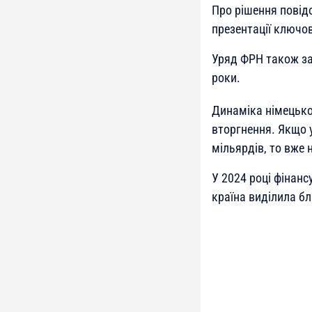
Про рішення повідо
презентації ключов
Уряд ФРН також зак
роки.
Динаміка німецько
вторгнення. Якщо 
мільярдів, то вже 
У 2024 році фінанс
країна виділила бл