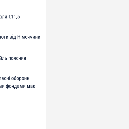
али €11,5
моги від Німеччини
айль пояснив
ласні оборонні
ними фондами має