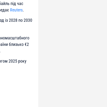
байль під час
ередає
Reuters
.
од із 2028 по 2030
овномасштабного
раїни близько €2
.
тягом 2025 року