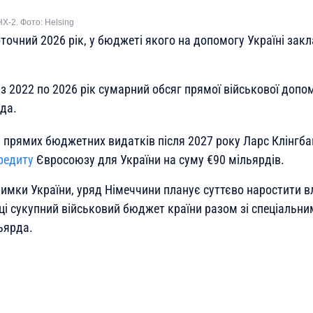
-2. Фото: Helsing
очний 2026 рік, у бюджеті якого на допомогу Україні закл
із 2022 по 2026 рік сумарний обсяг прямої військової допо
да.
 прямих бюджетних видатків після 2027 року Ларс Клінгб
редиту
Євросоюзу для України на суму €90 мільярдів.
римки України, уряд Німеччини планує суттєво наростити в
оці сукупний військовий бюджет країни разом зі спеціаль
ьярда.