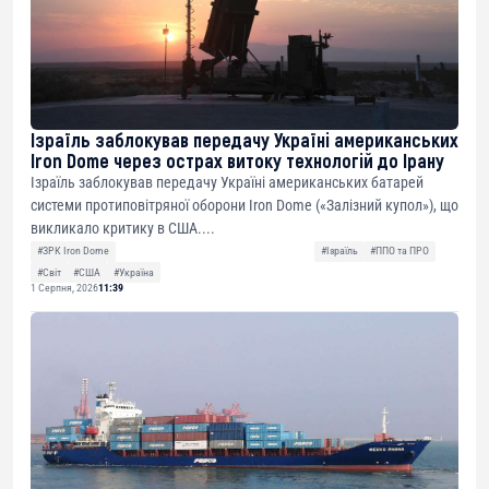
Ізраїль заблокував передачу Україні американських
Iron Dome через острах витоку технологій до Ірану
Ізраїль заблокував передачу Україні американських батарей
системи протиповітряної оборони Iron Dome («Залізний купол»), що
викликало критику в США....
#ЗРК Iron Dome
#Ізраїль
#ППО та ПРО
#Світ
#США
#Україна
1 Серпня, 2026
11:39