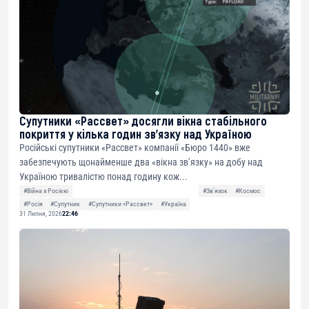
Супутники «Рассвет» досягли вікна стабільного
покриття у кілька годин зв’язку над Україною
Російські супутники «Рассвет» компанії «Бюро 1440» вже
забезпечують щонайменше два «вікна зв’язку» на добу над
Україною тривалістю понад годину кож...
#Війна з Росією
#Звʼязок
#Космос
#Росія
#Супутник
#Супутники «Рассвет»
#Україна
31 Липня, 2026
22:46