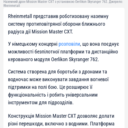
Наземний дрон Mission Master CXT з установкою Oerlikon Skyranger 762. Джерело:
Rheinmetall
Rheinmetall представив роботизовану наземну
систему протиповітряної оборони ближнього
радіуса дії Mission Master CXT.
У німецькому концерні
розповіли
, що вона поєднує
можливості безпілотної платформи та дистанційно
керованого модуля Oerlikon Skyranger 762.
Система створена для боротьби з дронами та
водночас може виконувати завдання вогневої
підтримки на полі бою. Це розширює її
функціональність і робить універсальним
інструментом для підрозділів.
Конструкція Mission Master CXT дозволяє долати
різні перешкоди, включно з водними. Платформа