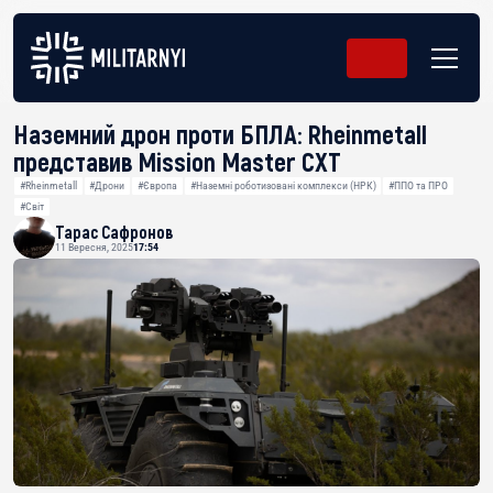
Наземний дрон проти БПЛА: Rheinmetall
представив Mission Master CXT
#Rheinmetall
#Дрони
#Європа
#Наземні роботизовані комплекси (НРК)
#ППО та ПРО
#Світ
Тарас Сафронов
11 Вересня, 2025
17:54