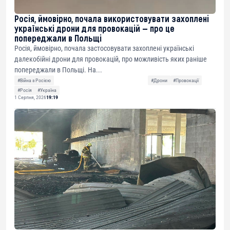
Росія, ймовірно, почала використовувати захоплені
українські дрони для провокацій — про це
попереджали в Польщі
Росія, ймовірно, почала застосовувати захоплені українські
далекобійні дрони для провокацій, про можливість яких раніше
попереджали в Польщі. На...
#Війна з Росією
#Дрони
#Провокації
#Росія
#Україна
1 Серпня, 2026
19:19