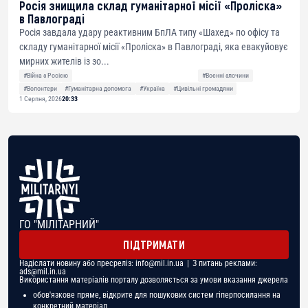
Росія знищила склад гуманітарної місії «Проліска»
в Павлограді
Росія завдала удару реактивним БпЛА типу «Шахед» по офісу та
складу гуманітарної місії «Проліска» в Павлограді, яка евакуйовує
мирних жителів із зо...
#Війна з Росією
#Воєнні злочини
#Волонтери
#Гуманітарна допомога
#Україна
#Цивільні громадяни
1 Серпня, 2026
20:33
ГО "МІЛІТАРНИЙ"
ПІДТРИМАТИ
Надіслати новину або пресреліз:
info@mil.in.ua
| З питань реклами:
ads@mil.in.ua
Використання матеріалів порталу дозволяється за умови вказання джерела
обов'язкове пряме, відкрите для пошукових систем гіперпосилання на
конкретний матеріал