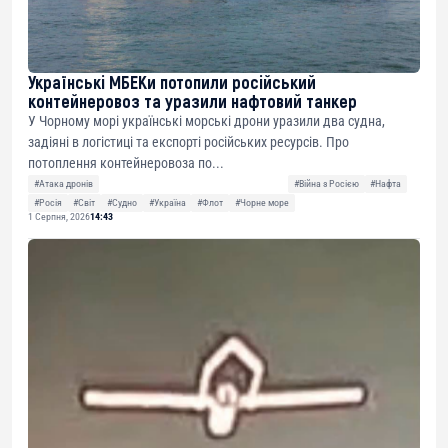
Українські МБЕКи потопили російський
контейнеровоз та уразили нафтовий танкер
У Чорному морі українські морські дрони уразили два судна,
задіяні в логістиці та експорті російських ресурсів. Про
потоплення контейнеровоза по...
#Атака дронів
#Війна з Росією
#Нафта
#Росія
#Світ
#Судно
#Україна
#Флот
#Чорне море
1 Серпня, 2026
14:43