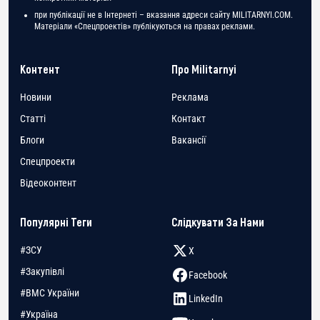
при публікації не в Інтернеті – вказання адреси сайту MILITARNYI.COM.
Матеріали «Спецпроектів» публікуються на правах реклами.
Контент
Про Militarnyi
Новини
Реклама
Статті
Контакт
Блоги
Вакансії
Спецпроекти
Відеоконтент
Популярні Теги
Слідкувати За Нами
#ЗСУ
X
#Закупівлі
Facebook
#ВМС України
LinkedIn
#Україна