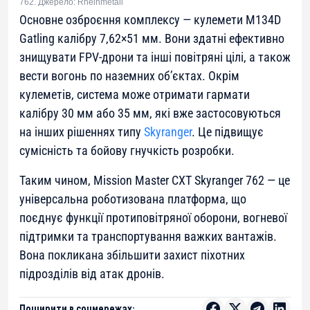
762. Джерело: Rheinmetall
Основне озброєння комплексу — кулемети M134D
Gatling калібру 7,62×51 мм. Вони здатні ефективно
знищувати FPV-дрони та інші повітряні цілі, а також
вести вогонь по наземних об’єктах. Окрім
кулеметів, система може отримати гармати
калібру 30 мм або 35 мм, які вже застосовуються
на інших рішеннях типу
Skyranger
. Це підвищує
сумісність та бойову гнучкість розробки.
Таким чином, Mission Master CXT Skyranger 762 — це
універсальна роботизована платформа, що
поєднує функції протиповітряної оборони, вогневої
підтримки та транспортування важких вантажів.
Вона покликана збільшити захист піхотних
підрозділів від атак дронів.
Поширити в соцмережах: