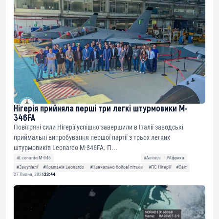
Нігерія прийняла перші три легкі штурмовики M-
346FA
Повітряні сили Нігерії успішно завершили в Італії заводські
приймальні випробування першої партії з трьох легких
штурмовиків Leonardo M-346FA. П...
#Leonardo M-346
#Авіація
#Африка
#Закупівлі
#Компанія Leonardo
#Навчально-бойові літаки
#ПС Нігерії
#Світ
27 Липня, 2026
23:44