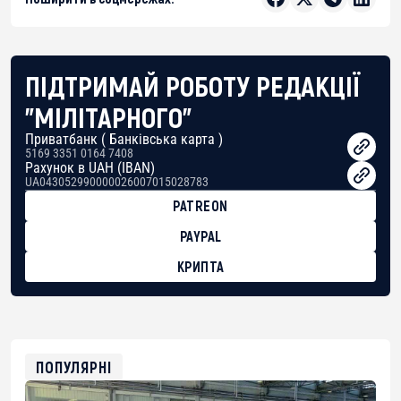
ПІДТРИМАЙ РОБОТУ РЕДАКЦІЇ
"МІЛІТАРНОГО"
Приватбанк ( Банківська карта )
5169 3351 0164 7408
Рахунок в UAH (IBAN)
UA043052990000026007015028783
PATREON
PAYPAL
КРИПТА
BTC
bc1qg0z99m95fte7kj8faa7h2kvnq92wvc53exe8gm
USDT
0x8676644fA7B6d328310283cAC1065Ae01d97CEe7
ETH
0xfD02863D3289416fcF50975c9DFda13623f97758
ПОПУЛЯРНІ