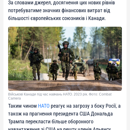
За словами джерел, досягнення цих нових рівнів
потребуватиме значних фінансових витрат від
більшості європейських союзників і Канади.
Військові Канади під час навчань НАТО. 2023 рік. Фото: Combat
Camera
Таким чином
НАТО
реагує на загрозу з боку Росії, а
також на прагнення президента США Дональда
Трампа перекласти більше оборонного
навантаження зі США на решту членів Альянсу.