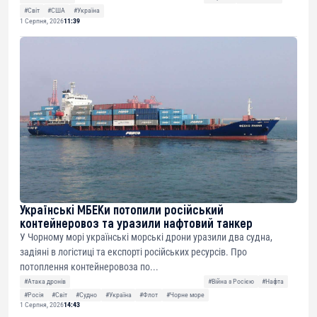
#Світ
#США
#Україна
1 Серпня, 2026
11:39
Українські МБЕКи потопили російський
контейнеровоз та уразили нафтовий танкер
У Чорному морі українські морські дрони уразили два судна,
задіяні в логістиці та експорті російських ресурсів. Про
потоплення контейнеровоза по...
#Атака дронів
#Війна з Росією
#Нафта
#Росія
#Світ
#Судно
#Україна
#Флот
#Чорне море
1 Серпня, 2026
14:43