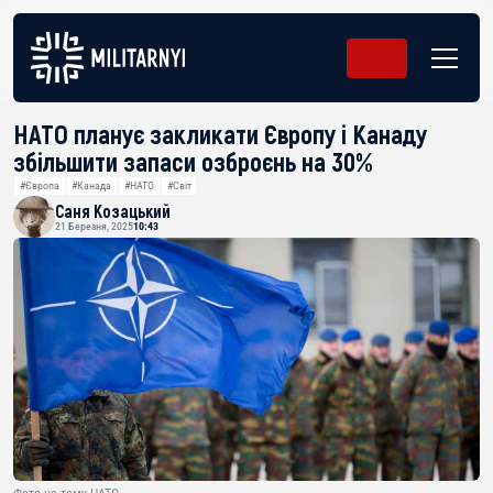
НАТО планує закликати Європу і Канаду
збільшити запаси озброєнь на 30%
#Європа
#Канада
#НАТО
#Світ
Саня Козацький
21 Березня, 2025
10:43