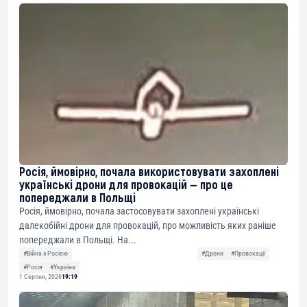
Росія, ймовірно, почала використовувати захоплені
українські дрони для провокацій — про це
попереджали в Польщі
Росія, ймовірно, почала застосовувати захоплені українські
далекобійні дрони для провокацій, про можливість яких раніше
попереджали в Польщі. На...
#Війна з Росією
#Дрони
#Провокації
#Росія
#Україна
1 Серпня, 2026
19:19