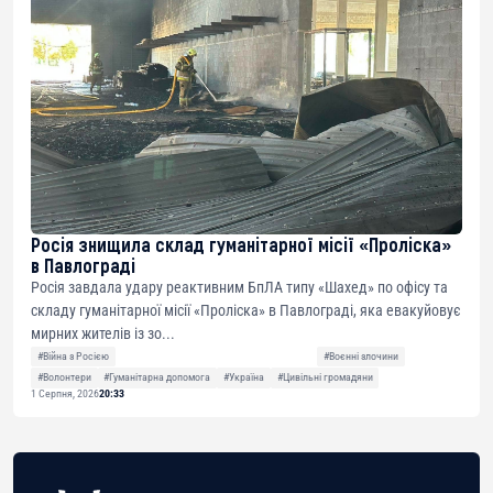
Росія знищила склад гуманітарної місії «Проліска»
в Павлограді
Росія завдала удару реактивним БпЛА типу «Шахед» по офісу та
складу гуманітарної місії «Проліска» в Павлограді, яка евакуйовує
мирних жителів із зо...
#Війна з Росією
#Воєнні злочини
#Волонтери
#Гуманітарна допомога
#Україна
#Цивільні громадяни
1 Серпня, 2026
20:33