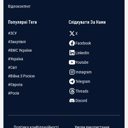
Відеоконтент
Популярні Теги
Слідкувати За Нами
#ЗСУ
X
#Закупівлі
Facebook
#ВМС України
LinkedIn
#Україна
Youtube
#Світ
Instagram
#Війна З Росією
Telegram
#Європа
Threads
#Росія
Discord
Політика конфіденційності
Умови використання