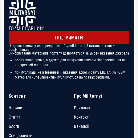
ГО "МІЛІТАРНИЙ"
ПІДТРИМАТИ
Надіслати новину або пресреліз:
info@mil.in.ua
| З питань реклами:
ads@mil.in.ua
Використання матеріалів порталу дозволяється за умови вказання джерела
обов'язкове пряме, відкрите для пошукових систем гіперпосилання на
конкретний матеріал
при публікації не в Інтернеті – вказання адреси сайту MILITARNYI.COM.
Матеріали «Спецпроектів» публікуються на правах реклами.
Контент
Про Militarnyi
Новини
Реклама
Статті
Контакт
Блоги
Вакансії
Спецпроекти