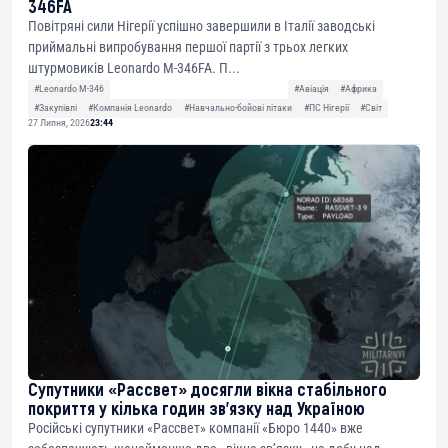
346FA
Повітряні сили Нігерії успішно завершили в Італії заводські
приймальні випробування першої партії з трьох легких
штурмовиків Leonardo M-346FA. П...
#Leonardo M-346
#Авіація
#Африка
#Закупівлі
#Компанія Leonardo
#Навчально-бойові літаки
#ПС Нігерії
#Світ
27 Липня, 2026
23:44
Супутники «Рассвет» досягли вікна стабільного
покриття у кілька годин зв’язку над Україною
Російські супутники «Рассвет» компанії «Бюро 1440» вже