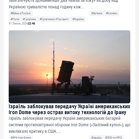
забезпечують щонайменше два «вікна зв’язку» на добу над
Україною тривалістю понад годину кож...
#Війна з Росією
#Звʼязок
#Космос
#Росія
#Супутник
#Супутники «Рассвет»
#Україна
31 Липня, 2026
22:46
Ізраїль заблокував передачу Україні американських
Iron Dome через острах витоку технологій до Ірану
Ізраїль заблокував передачу Україні американських батарей
системи протиповітряної оборони Iron Dome («Залізний купол»), що
викликало критику в США....
#ЗРК Iron Dome
#Ізраїль
#ППО та ПРО