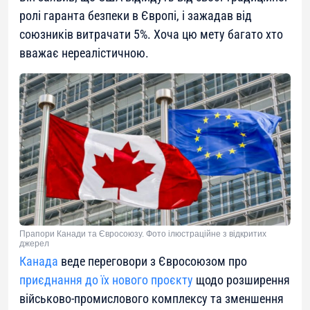
ролі гаранта безпеки в Європі, і зажадав від
союзників витрачати 5%. Хоча цю мету багато хто
вважає нереалістичною.
Прапори Канади та Євросоюзу. Фото ілюстраційне з відкритих
джерел
Канада
веде переговори з Євросоюзом про
приєднання до їх нового проєкту
щодо розширення
військово-промислового комплексу та зменшення