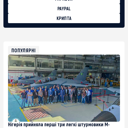
PAYPAL
КРИПТА
BTC
bc1qg0z99m95fte7kj8faa7h2kvnq92wvc53exe8gm
USDT
0x8676644fA7B6d328310283cAC1065Ae01d97CEe7
ETH
0xfD02863D3289416fcF50975c9DFda13623f97758
ПОПУЛЯРНІ
Нігерія прийняла перші три легкі штурмовики M-