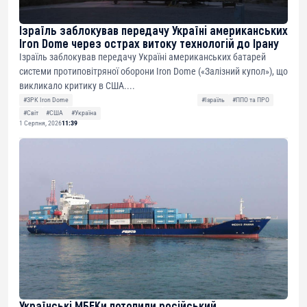
Ізраїль заблокував передачу Україні американських
Iron Dome через острах витоку технологій до Ірану
Ізраїль заблокував передачу Україні американських батарей
системи протиповітряної оборони Iron Dome («Залізний купол»), що
викликало критику в США....
#ЗРК Iron Dome
#Ізраїль
#ППО та ПРО
#Світ
#США
#Україна
1 Серпня, 2026
11:39
Українські МБЕКи потопили російський