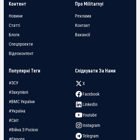
Контент
Про Militarnyi
Новини
Реклама
Статті
Контакт
Блоги
Вакансії
Спецпроекти
Відеоконтент
Популярні Теги
Слідкувати За Нами
#ЗСУ
X
#Закупівлі
Facebook
#ВМС України
LinkedIn
#Україна
Youtube
#Світ
Instagram
#Війна З Росією
Telegram
#Європа