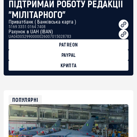
ПІДТРИМАЙ РОБОТУ РЕДАКЦІЇ
"МІЛІТАРНОГО"
Приватбанк ( Банківська карта )
5169 3351 0164 7408
Рахунок в UAH (IBAN)
UA043052990000026007015028783
PATREON
PAYPAL
КРИПТА
BTC
bc1qg0z99m95fte7kj8faa7h2kvnq92wvc53exe8gm
USDT
0x8676644fA7B6d328310283cAC1065Ae01d97CEe7
ETH
0xfD02863D3289416fcF50975c9DFda13623f97758
ПОПУЛЯРНІ