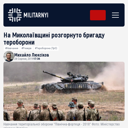
На Миколаївщині розгорнуто бригаду
тероборони
#Навчання
#Резерв
#Тероборона (ТрО)
Михайло Люксіков
28 Серпня, 2019
17:36
Навчання територіальної оборони "Північна-фортеця - 2018" Фото: Міністерство