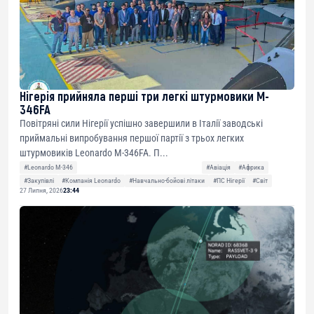
Нігерія прийняла перші три легкі штурмовики M-
346FA
Повітряні сили Нігерії успішно завершили в Італії заводські
приймальні випробування першої партії з трьох легких
штурмовиків Leonardo M-346FA. П...
#Leonardo M-346
#Авіація
#Африка
#Закупівлі
#Компанія Leonardo
#Навчально-бойові літаки
#ПС Нігерії
#Світ
27 Липня, 2026
23:44