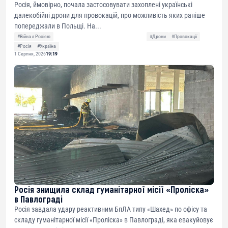
Росія, ймовірно, почала застосовувати захоплені українські
далекобійні дрони для провокацій, про можливість яких раніше
попереджали в Польщі. На...
#Війна з Росією
#Дрони
#Провокації
#Росія
#Україна
1 Серпня, 2026
19:19
Росія знищила склад гуманітарної місії «Проліска»
в Павлограді
Росія завдала удару реактивним БпЛА типу «Шахед» по офісу та
складу гуманітарної місії «Проліска» в Павлограді, яка евакуйовує