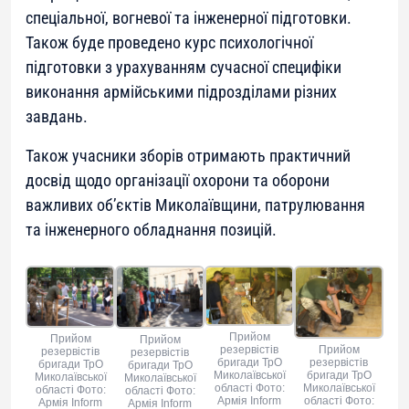
спеціальної, вогневої та інженерної підготовки.
Також буде проведено курс психологічної
підготовки з урахуванням сучасної специфіки
виконання армійськими підрозділами різних
завдань.
Також учасники зборів отримають практичний
досвід щодо організації охорони та оборони
важливих об’єктів Миколаївщини, патрулювання
та інженерного обладнання позицій.
Прийом
Прийом
Прийом
Прийом
резервістів
резервістів
резервістів
резервістів
бригади ТрО
бригади ТрО
бригади ТрО
бригади ТрО
Миколаївської
Миколаївської
Миколаївської
Миколаївської
області Фото:
області Фото:
області Фото:
області Фото:
Армія Inform
Армія Inform
Армія Inform