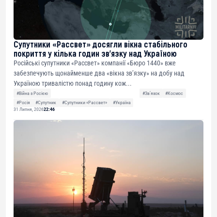
Супутники «Рассвет» досягли вікна стабільного
покриття у кілька годин зв’язку над Україною
Російські супутники «Рассвет» компанії «Бюро 1440» вже
забезпечують щонайменше два «вікна зв’язку» на добу над
Україною тривалістю понад годину кож...
#Війна з Росією
#Звʼязок
#Космос
#Росія
#Супутник
#Супутники «Рассвет»
#Україна
31 Липня, 2026
22:46