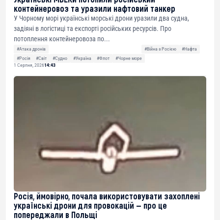
контейнеровоз та уразили нафтовий танкер
У Чорному морі українські морські дрони уразили два судна,
задіяні в логістиці та експорті російських ресурсів. Про
потоплення контейнеровоза по...
#Атака дронів
#Війна з Росією
#Нафта
#Росія
#Світ
#Судно
#Україна
#Флот
#Чорне море
1 Серпня, 2026
14:43
Росія, ймовірно, почала використовувати захоплені
українські дрони для провокацій — про це
попереджали в Польщі