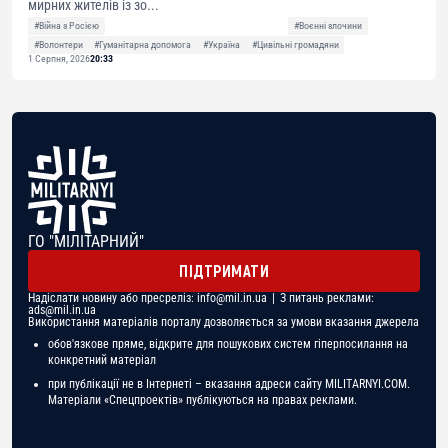
мирних жителів із зо...
#Війна з Росією
#Воєнні злочини
#Волонтери
#Гуманітарна допомога
#Україна
#Цивільні громадяни
1 Серпня, 2026
20:33
ГО "МІЛІТАРНИЙ"
ПІДТРИМАТИ
Надіслати новину або пресреліз:
info@mil.in.ua
| З питань реклами:
ads@mil.in.ua
Використання матеріалів порталу дозволяється за умови вказання джерела
обов'язкове пряме, відкрите для пошукових систем гіперпосилання на
конкретний матеріал
при публікації не в Інтернеті – вказання адреси сайту MILITARNYI.COM.
Матеріали «Спецпроектів» публікуються на правах реклами.