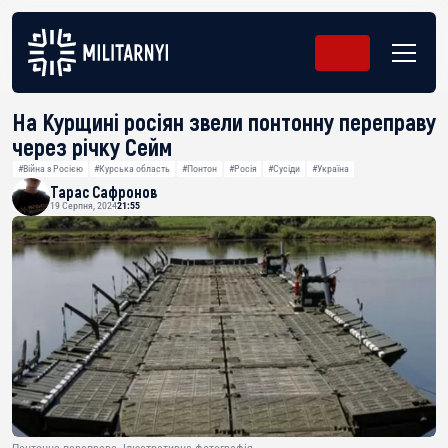
На Курщині росіян звели понтонну переправу
через річку Сейм
#Війна з Росією
#Курська область
#Понтон
#Росія
#Сусіди
#Україна
Тарас Сафронов
19 Серпня, 2024
21:55