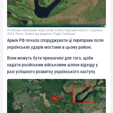
Російська переправа через річку Сейм у Курській області. Серпень
2024. Росія. Знімок від видання “Радіо Свобода”
Армія РФ почала споруджувати ці переправи після
українських ударів мостами в цьому районі.
Вони можуть бути призначені для того, щоби
надати російським військовим шляхи відходу у
разі успішного розвитку українського наступу.