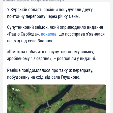
Понтонна переправа. Ілюстративна фотографія
У Курській області росіяни побудували другу
понтонну переправу через річку Сейм.
Супутниковий знімок, який оприлюднило видання
«Радіо Свобода»,
показав
, що переправа з’явилася
на схід від села Званное.
«
Її можна побачити на супутниковому знімку,
зробленому 17 серпня
», – розповіли у виданні.
Раніше повідомлялося про таку ж переправу,
побудовану на схід від села Глушкове.