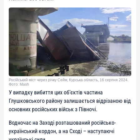
Російський міст через річку Сейм, Курська область, 16 серпня 2024.
Фото: Mash
У випадку вибиття цих об’єктів частина
Глушковського району залишається відрізаною від
основних російських військ з Півночі.
Водночас на Заході розташований російсько-
український кордон, а на Сході – наступаючі
українські сили.