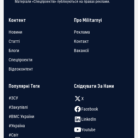
Матеріали «Спецпроектів» публікуються на правах реклами.
Контент
Про Militarnyi
Новини
Реклама
Статті
Контакт
Блоги
Вакансії
Спецпроекти
Відеоконтент
Популярні Теги
Слідкувати За Нами
#ЗСУ
X
#Закупівлі
Facebook
#ВМС України
LinkedIn
#Україна
Youtube
#Світ