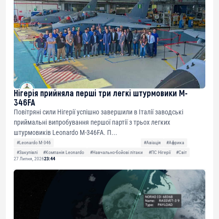
Нігерія прийняла перші три легкі штурмовики M-
346FA
Повітряні сили Нігерії успішно завершили в Італії заводські
приймальні випробування першої партії з трьох легких
штурмовиків Leonardo M-346FA. П...
#Leonardo M-346
#Авіація
#Африка
#Закупівлі
#Компанія Leonardo
#Навчально-бойові літаки
#ПС Нігерії
#Світ
27 Липня, 2026
23:44