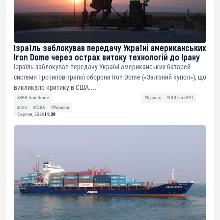
Ізраїль заблокував передачу Україні американських
Iron Dome через острах витоку технологій до Ірану
Ізраїль заблокував передачу Україні американських батарей
системи протиповітряної оборони Iron Dome («Залізний купол»), що
викликало критику в США....
#ЗРК Iron Dome
#Ізраїль
#ППО та ПРО
#Світ
#США
#Україна
1 Серпня, 2026
11:39