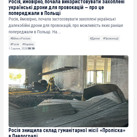
Росія, ймовірно, почала використовувати захоплені
українські дрони для провокацій — про це
попереджали в Польщі
Росія, ймовірно, почала застосовувати захоплені українські
далекобійні дрони для провокацій, про можливість яких раніше
попереджали в Польщі. На...
#Війна з Росією
#Дрони
#Провокації
#Росія
#Україна
1 Серпня, 2026
19:19
Росія знищила склад гуманітарної місії «Проліска»
в Павлограді