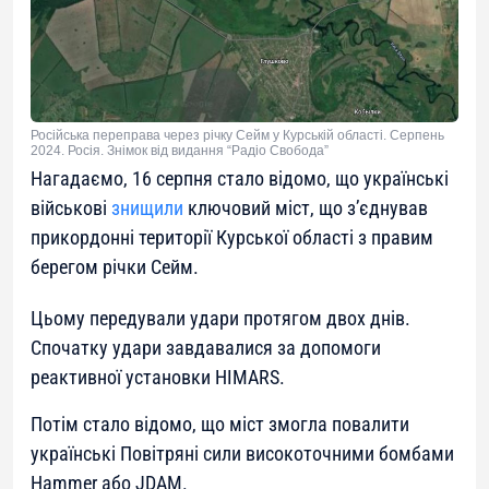
Російська переправа через річку Сейм у Курській області. Серпень
2024. Росія. Знімок від видання “Радіо Свобода”
Нагадаємо, 16 серпня стало відомо, що українські
військові
знищили
ключовий міст, що з’єднував
прикордонні території Курської області з правим
берегом річки Сейм.
Цьому передували удари протягом двох днів.
Спочатку удари завдавалися за допомоги
реактивної установки HIMARS.
Потім стало відомо, що міст змогла повалити
українські Повітряні сили високоточними бомбами
Hammer або JDAM.