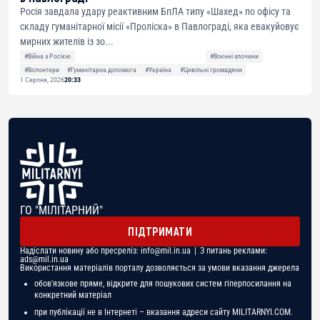
Росія завдала удару реактивним БпЛА типу «Шахед» по офісу та
складу гуманітарної місії «Проліска» в Павлограді, яка евакуйовує
мирних жителів із зо...
#Війна з Росією
#Воєнні злочини
#Волонтери
#Гуманітарна допомога
#Україна
#Цивільні громадяни
1 Серпня, 2026
20:33
ГО "МІЛІТАРНИЙ"
ПІДТРИМАТИ
Надіслати новину або пресреліз:
info@mil.in.ua
| З питань реклами:
ads@mil.in.ua
Використання матеріалів порталу дозволяється за умови вказання джерела
обов'язкове пряме, відкрите для пошукових систем гіперпосилання на
конкретний матеріал
при публікації не в Інтернеті – вказання адреси сайту MILITARNYI.COM.