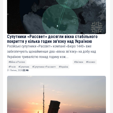
Супутники «Рассвет» досягли вікна стабільного
покриття у кілька годин зв’язку над Україною
Російські супутники «Рассвет» компанії «Бюро 1440» вже
забезпечують щонайменше два «вікна зв’язку» на добу над
Україною тривалістю понад годину кож...
#Війна з Росією
#Звʼязок
#Космос
#Росія
#Супутник
#Супутники «Рассвет»
#Україна
31 Липня, 2026
22:46