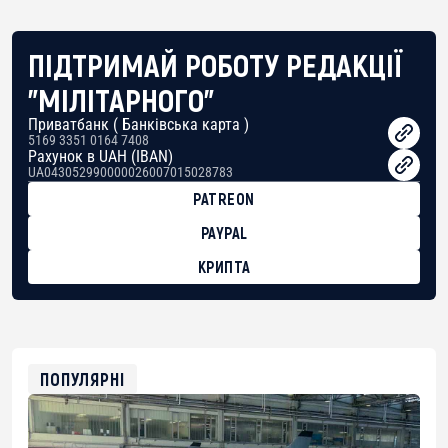
ПІДТРИМАЙ РОБОТУ РЕДАКЦІЇ
"МІЛІТАРНОГО"
Приватбанк ( Банківська карта )
5169 3351 0164 7408
Рахунок в UAH (IBAN)
UA043052990000026007015028783
PATREON
PAYPAL
КРИПТА
BTC
bc1qg0z99m95fte7kj8faa7h2kvnq92wvc53exe8gm
USDT
0x8676644fA7B6d328310283cAC1065Ae01d97CEe7
ETH
0xfD02863D3289416fcF50975c9DFda13623f97758
ПОПУЛЯРНІ