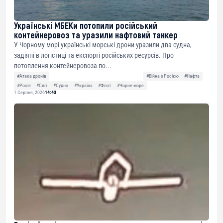
Українські МБЕКи потопили російський
контейнеровоз та уразили нафтовий танкер
У Чорному морі українські морські дрони уразили два судна,
задіяні в логістиці та експорті російських ресурсів. Про
потоплення контейнеровоза по...
#Атака дронів
#Війна з Росією
#Нафта
#Росія
#Світ
#Судно
#Україна
#Флот
#Чорне море
1 Серпня, 2026
14:43