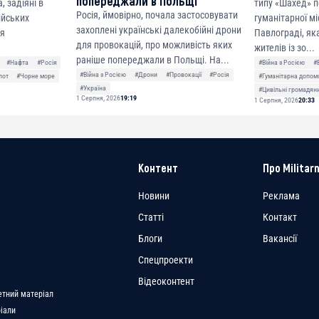
попереджали в Польщі
, задіяні в
типу «Шахед» п
Росія, ймовірно, почала застосовувати
сійських
гуманітарної мі
захоплені українські далекобійні дрони
ня
Павлограді, як
для провокацій, про можливість яких
жителів із зо...
раніше попереджали в Польщі. На...
#Нафта
#Росія
#Війна з Росією
#
#Війна з Росією
#Дрони
#Провокації
#Росія
лот
#Чорне море
#Гуманітарна допом
#Україна
#Цивільні громадян
1 Серпня, 2026
19:19
1 Серпня, 2026
20:33
Контент
Про Militarn
Новини
Реклама
Статті
Контакт
Блоги
Вакансії
Спецпроекти
a
Відеоконтент
етний матеріал
ріали