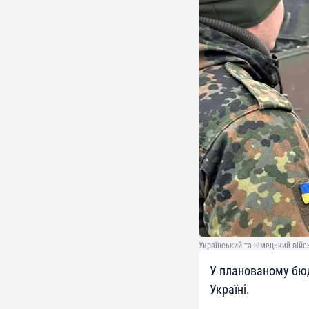
Український та німецький війс
У планованому бюд
Україні.