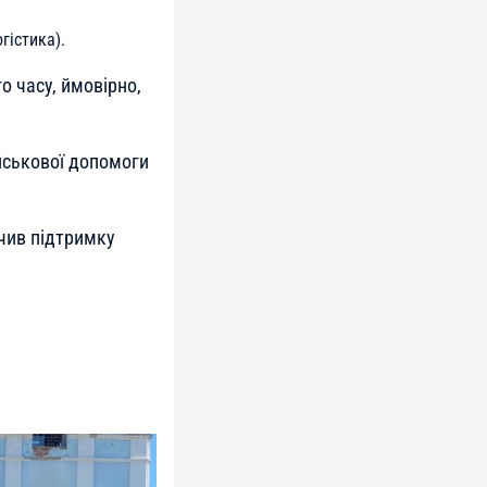
гістика).
о часу, ймовірно,
ійськової допомоги
ючив підтримку