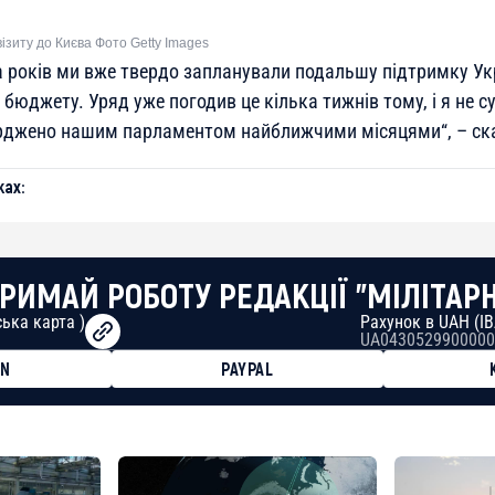
візиту до Києва Фото Getty Images
а років ми вже твердо запланували подальшу підтримку Ук
бюджету. Уряд уже погодив це кілька тижнів тому, і я не с
ерджено нашим парламентом найближчими місяцями
“, – с
ах:
РИМАЙ РОБОТУ РЕДАКЦІЇ "МІЛІТАР
ька карта )
Рахунок в UAH (I
UA0430529900000
ON
PAYPAL
8faa7h2kvnq92wvc53exe8gm
8310283cAC1065Ae01d97CEe7
cF50975c9DFda13623f97758