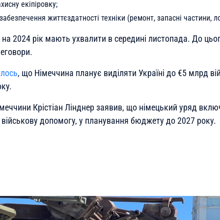
хисну екіпіровку;
 забезпечення життєздатності техніки (ремонт, запасні частини, ло
на 2024 рік мають ухвалити в середині листопада. До цьог
реговори.
ялось
, що Німеччина планує виділяти Україні до €5 млрд в
ку.
Німеччини Крістіан Лінднер заявив, що німецький уряд вкл
 військову допомогу, у планування бюджету до 2027 року.