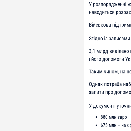
У розпорядженні ж
наводиться розрах
Військова підтрим
Згідно із записами
3,1 млрд виділено
і його допомоги Ук
Таким чином, на но
Однак потреба наб
запити про допомо
У документі уточню
880 млн євро –
675 млн – на б