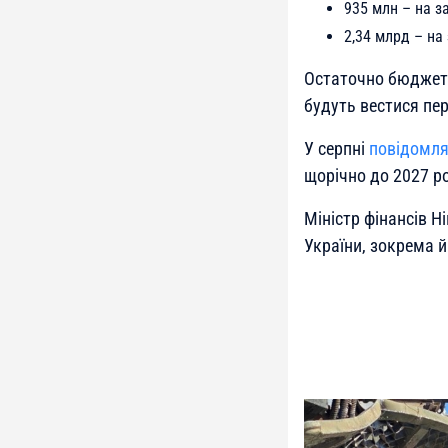
935 млн – на за
2,34 млрд – на
Остаточно бюджет 
будуть вестися пе
У серпні
повідомл
щорічно до 2027 ро
Міністр фінансів 
України, зокрема й