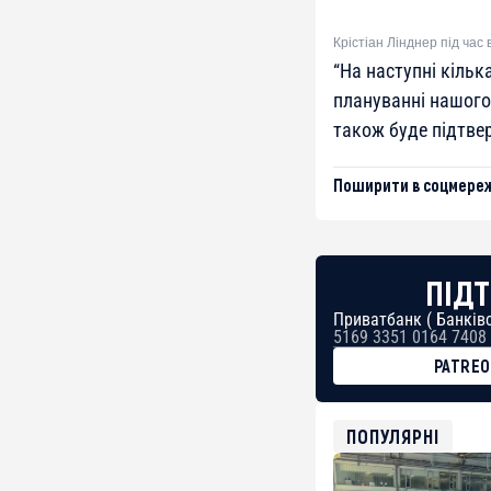
Крістіан Лінднер під час 
“
На наступні кільк
плануванні нашого 
також буде підтв
Поширити в соцмереж
ПІДТ
Приватбанк ( Банківс
5169 3351 0164 7408
PATRE
BTC
bc1qg0z99m95fte7kj
USDT
ПОПУЛЯРНІ
0x8676644fA7B6d32
ETH
0xfD02863D3289416f