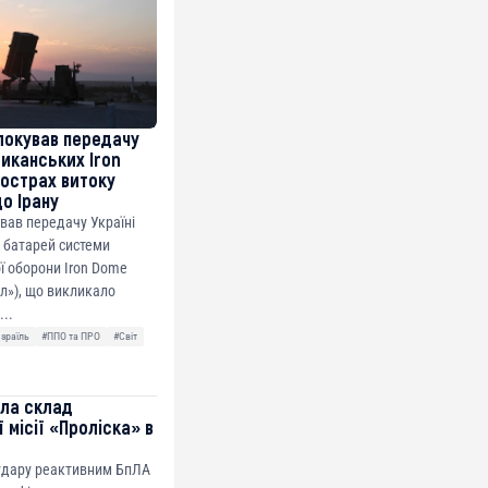
локував передачу
риканських Iron
острах витоку
до Ірану
ував передачу Україні
 батарей системи
ї оборони Iron Dome
ол»), що викликало
...
Ізраїль
#ППО та ПРО
#Світ
ила склад
 місії «Проліска» в
 удару реактивним БпЛА