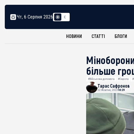
Чт, 6 Серпня 2026
НОВИНИ
СТАТТІ
БЛОГИ
Міноборони
більше гро
#Військова допомога
#Європа
#
Тарас Сафронов
22 Жовтня, 2023
18:29