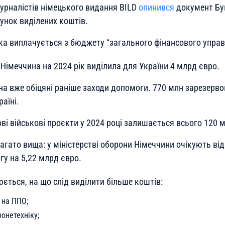
урналістів німецького видання BILD
опинився
документ Бун
унок виділених коштів.
ка виплачується з бюджету “загального фінансового управ
 Німеччина на 2024 рік виділила для України 4 млрд євро.
 на вже обіцяні раніше заходи допомоги. 770 млн зарезер
раїні.
ві військові проєкти у 2024 році залишається всього 120 
агато вища: у міністерстві оборони Німеччини очікують ві
гу на 5,22 млрд євро.
ється, на що слід виділити більше коштів:
 на ППО;
ронетехніку;