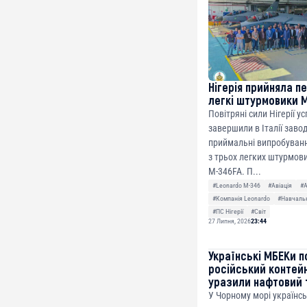
Нігерія прийняла п
легкі штурмовики 
Повітряні сили Нігерії у
завершили в Італії заво
приймальні випробуванн
з трьох легких штурмови
M-346FA. П...
#Leonardo M-346
#Авіація
#
#Компанія Leonardo
#Навчальн
#ПС Нігерії
#Світ
27 Липня, 2026
23:44
Українські МБЕКи п
російський контей
уразили нафтовий 
У Чорному морі українсь