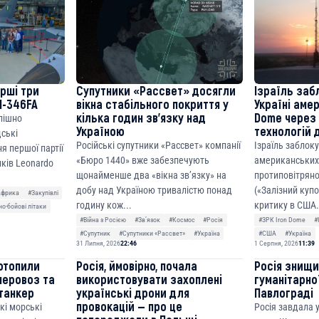
ерші три
Супутники «Рассвет» досягли
Ізраїль заб
M-346FA
вікна стабільного покриття у
Україні аме
кілька годин зв’язку над
Dome через 
спішно
Україною
технологій 
дські
Російські супутники «Рассвет» компанії
Ізраїль заблок
я першої партії
«Бюро 1440» вже забезпечують
американських
ків Leonardo
щонайменше два «вікна зв’язку» на
протиповітряно
добу над Україною тривалістю понад
(«Залізний куп
Африка
#Закупівлі
годину кож...
критику в США.
о-бойові літаки
#Війна з Росією
#Звʼязок
#Космос
#Росія
#ЗРК Iron Dome
#
#Супутник
#Супутники «Рассвет»
#Україна
#США
#Україна
31 Липня, 2026
22:46
1 Серпня, 2026
11:39
отопили
Росія, ймовірно, почала
Росія знищ
неровоз та
використовувати захоплені
гуманітарної
танкер
українські дрони для
Павлограді
провокацій — про це
кі морські
Росія завдала