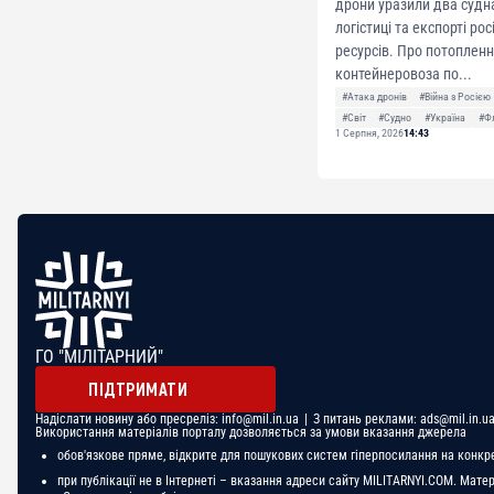
дрони уразили два судна
логістиці та експорті ро
ресурсів. Про потоплен
контейнеровоза по...
#Атака дронів
#Війна з Росією
#Світ
#Судно
#Україна
#Ф
1 Серпня, 2026
14:43
ГО "МІЛІТАРНИЙ"
ПІДТРИМАТИ
Надіслати новину або пресреліз:
info@mil.in.ua
| З питань реклами:
ads@mil.in.u
Використання матеріалів порталу дозволяється за умови вказання джерела
обов'язкове пряме, відкрите для пошукових систем гіперпосилання на конкр
при публікації не в Інтернеті – вказання адреси сайту MILITARNYI.COM. Мате