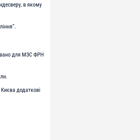
десверу, в якому
ління”.
вовано для МЗС ФРН
млн.
д Києва додаткові