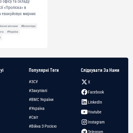
о офісу та складу
сії «Проліска» в
а евакуйовує мирних
Воєнні злочини
#Волонтери
ога
#Україна
и
yi
Популярні Теги
Слідкувати За Нами
#ЗСУ
X
#Закупівлі
Facebook
#ВМС України
LinkedIn
#Україна
Youtube
#Світ
Instagram
#Війна З Росією
Telegram