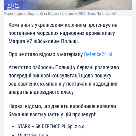
Морські дрони Magura v5 та Magura v7, травень 2025. Фото: "Мілітарний".
Компанія з українським корінням претендує на
постачання морських надводних дронів класу
Magura V7 військовим Польщі.
Про це стало відомо з матеріалу
Defence24.pl
.
Агентство озброєнь Польщі у березні розпочало
попередні ринкові консультації щодо пошуку
зацікавлених компаній у постачанні надводних
апаратів відповідного класу.
Наразі відомо, що дев’ять виробників виявили
бажання взяти участь у цій процедурі:
STARK – SK DEFENCE PL Sp. z o.o.,
Mildat Sp. z o.o.,