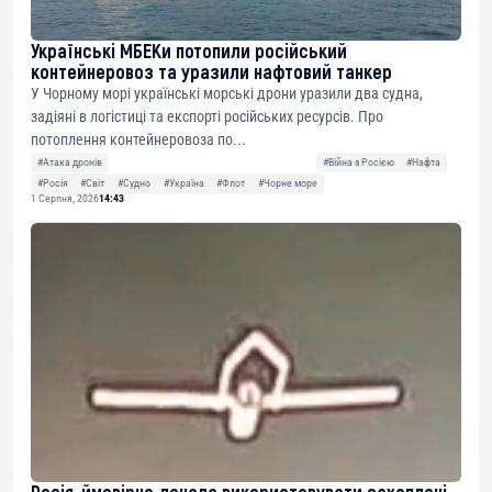
Українські МБЕКи потопили російський
контейнеровоз та уразили нафтовий танкер
У Чорному морі українські морські дрони уразили два судна,
задіяні в логістиці та експорті російських ресурсів. Про
потоплення контейнеровоза по...
#Атака дронів
#Війна з Росією
#Нафта
#Росія
#Світ
#Судно
#Україна
#Флот
#Чорне море
1 Серпня, 2026
14:43
Росія, ймовірно, почала використовувати захоплені