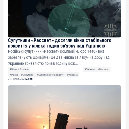
Супутники «Рассвет» досягли вікна стабільного
покриття у кілька годин зв’язку над Україною
Російські супутники «Рассвет» компанії «Бюро 1440» вже
забезпечують щонайменше два «вікна зв’язку» на добу над
Україною тривалістю понад годину кож...
#Війна з Росією
#Звʼязок
#Космос
#Росія
#Супутник
#Супутники «Рассвет»
#Україна
31 Липня, 2026
22:46