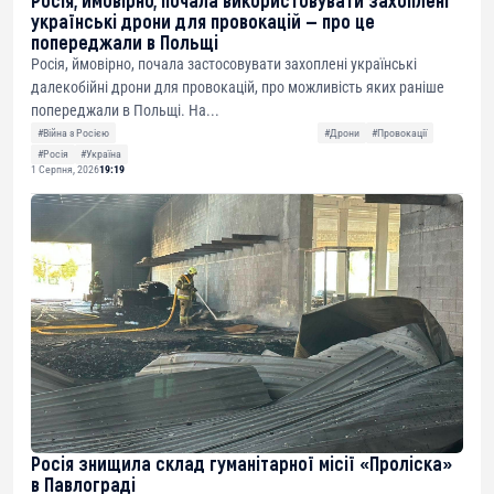
українські дрони для провокацій — про це
попереджали в Польщі
Росія, ймовірно, почала застосовувати захоплені українські
далекобійні дрони для провокацій, про можливість яких раніше
попереджали в Польщі. На...
#Війна з Росією
#Дрони
#Провокації
#Росія
#Україна
1 Серпня, 2026
19:19
Росія знищила склад гуманітарної місії «Проліска»
в Павлограді