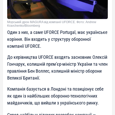
Морський дрон MAGURA від компанії UFORCE. Фото: Andrew
Kravchenko/Bloomberg
Один з них, а саме UFORCE Portugal, має українське
коріння. Він входить у структуру оборонної
компанії UFORCE.
До керівництва UFORCE входять засновник Олексій
Гончарук, колишній прем’єр-міністр України та член
правління Бен Воллес, колишній міністр оборони
Великої Британії.
Компанія базується в Лондоні та позиціонує себе
як один із найбільших оборонно-технологічних
майданчиків, що вийшли з українського ринку.
Серед найбільш відомих розробок компанії —