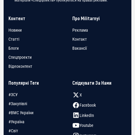
Матеріали «Спецпроектів» публікуються на правах реклами.
Контент
Про Militarnyi
Новини
Реклама
Статті
Контакт
Блоги
Вакансії
Спецпроекти
Відеоконтент
Популярні Теги
Слідкувати За Нами
#ЗСУ
X
#Закупівлі
Facebook
#ВМС України
LinkedIn
#Україна
Youtube
#Світ