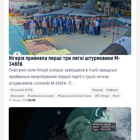
Нігерія прийняла перші три легкі штурмовики M-
346FA
Повітряні сили Нігерії успішно завершили в Італії заводські
приймальні випробування першої партії з трьох легких
штурмовиків Leonardo M-346FA. П...
#Leonardo M-346
#Авіація
#Африка
#Закупівлі
#Компанія Leonardo
#Навчально-бойові літаки
#ПС Нігерії
#Світ
27 Липня, 2026
23:44