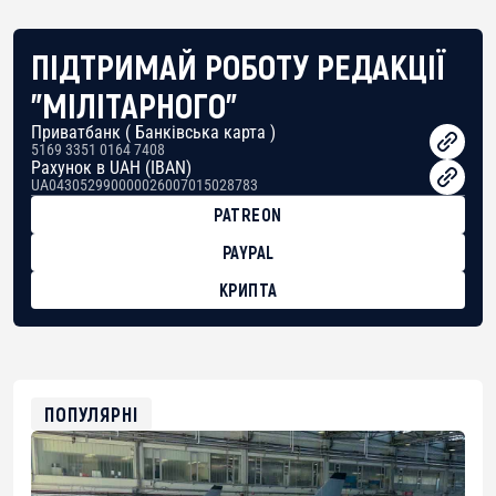
ПІДТРИМАЙ РОБОТУ РЕДАКЦІЇ
"МІЛІТАРНОГО"
Приватбанк ( Банківська карта )
5169 3351 0164 7408
Рахунок в UAH (IBAN)
UA043052990000026007015028783
PATREON
PAYPAL
КРИПТА
BTC
bc1qg0z99m95fte7kj8faa7h2kvnq92wvc53exe8gm
USDT
0x8676644fA7B6d328310283cAC1065Ae01d97CEe7
ETH
0xfD02863D3289416fcF50975c9DFda13623f97758
ПОПУЛЯРНІ