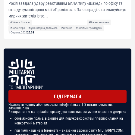
Росія завдала удару реактивним БпЛА типу «Шахед» по офісу та
складу гуманітарної місії «Проліска» в Павлограді, яка евакуйовує
мирних жителів із зо...
#Війна з Росією
#Воєнні злочини
#Волонтери
#Гуманітарна допомога
#Україна
#Цивільні громадяни
1 Серпня, 2026
20:33
ГО "МІЛІТАРНИЙ"
ПІДТРИМАТИ
Надіслати новину або пресреліз:
info@mil.in.ua
| З питань реклами:
ads@mil.in.ua
Використання матеріалів порталу дозволяється за умови вказання джерела
обов'язкове пряме, відкрите для пошукових систем гіперпосилання на
конкретний матеріал
при публікації не в Інтернеті – вказання адреси сайту MILITARNYI.COM.