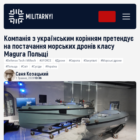
Компанія з українським корінням претендує
на постачання морських дронів класу
Magura Польщі
#Defense Tech і Miltech
#UFORCE
#Дрони
#Європа
#Закупівлі
#Морські дрони
#Польща
#Світ
#Сусіди
#Україна
Саня Козацький
1 Травня, 2026
13:36