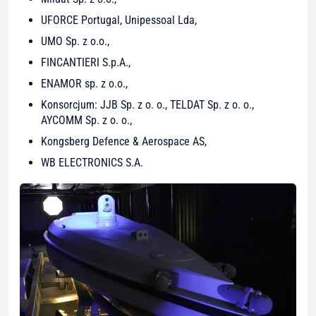
UFORCE Portugal, Unipessoal Lda,
UMO Sp. z o.o.,
FINCANTIERI S.p.A.,
ENAMOR sp. z o.o.,
Konsorcjum: JJB Sp. z o. o., TELDAT Sp. z o. o.,
AYCOMM Sp. z o. o.,
Kongsberg Defence & Aerospace AS,
WB ELECTRONICS S.A.