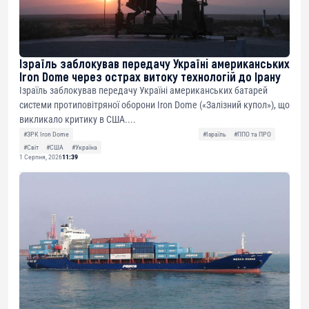
Ізраїль заблокував передачу Україні американських
Iron Dome через острах витоку технологій до Ірану
Ізраїль заблокував передачу Україні американських батарей
системи протиповітряної оборони Iron Dome («Залізний купол»), що
викликало критику в США....
#ЗРК Iron Dome
#Ізраїль
#ППО та ПРО
#Світ
#США
#Україна
1 Серпня, 2026
11:39