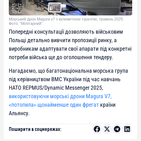
Морський дрон Magura v7 з кулеметною туреллю, травень 2025.
Фото: “Мілітарний”.
Попередні консультації дозволяють військовим
Польщі детально вивчити пропозиції ринку, а
виробникам адаптувати свої апарати під конкретні
потреби війська ще до оголошення тендеру.
Нагадаємо, що багатонаціональна морська група
під керівництвом ВМС України під час навчань
НАТО REPMUS/Dynamic Messenger 2025,
використовуючи морські дрони Magura V7,
«потопила» щонайменше один фрегат
країни
Альянсу.
Поширити в соцмережах: