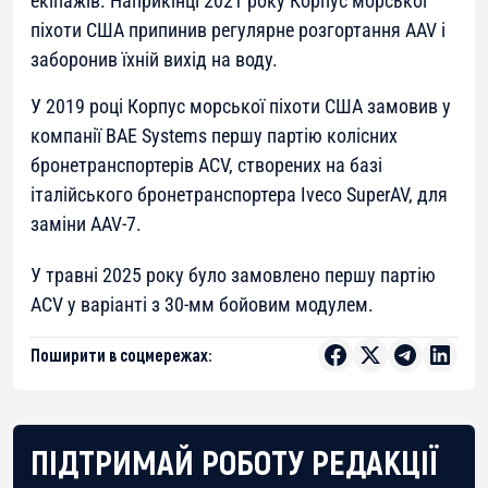
екіпажів. Наприкінці 2021 року Корпус морської
піхоти США припинив регулярне розгортання AAV і
заборонив їхній вихід на воду.
У 2019 році Корпус морської піхоти США замовив у
компанії BAE Systems першу партію колісних
бронетранспортерів ACV, створених на базі
італійського бронетранспортера Iveco SuperAV, для
заміни AAV-7.
У травні 2025 року було замовлено першу партію
ACV у варіанті з 30-мм бойовим модулем.
Поширити в соцмережах:
ПІДТРИМАЙ РОБОТУ РЕДАКЦІЇ