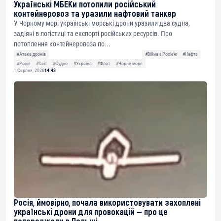
Українські МБЕКи потопили російський
контейнеровоз та уразили нафтовий танкер
У Чорному морі українські морські дрони уразили два судна,
задіяні в логістиці та експорті російських ресурсів. Про
потоплення контейнеровоза по...
#Атака дронів
#Війна з Росією
#Нафта
#Росія
#Світ
#Судно
#Україна
#Флот
#Чорне море
1 Серпня, 2026
14:43
Росія, ймовірно, почала використовувати захоплені
українські дрони для провокацій — про це
попереджали в Польщі