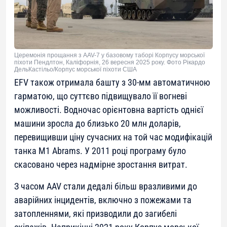
Церемонія прощання з AAV-7 у базовому таборі Корпусу морської
піхоти Пендлтон, Каліфорнія, 26 вересня 2025 року. Фото Рікардо
ДельКастільо/Корпус морської піхоти США
EFV також отримала башту з 30-мм автоматичною
гарматою, що суттєво підвищувало її вогневі
можливості. Водночас орієнтовна вартість однієї
машини зросла до близько 20 млн доларів,
перевищивши ціну сучасних на той час модифікацій
танка M1 Abrams. У 2011 році програму було
скасовано через надмірне зростання витрат.
З часом AAV стали дедалі більш вразливими до
аварійних інцидентів, включно з пожежами та
затопленнями, які призводили до загибелі