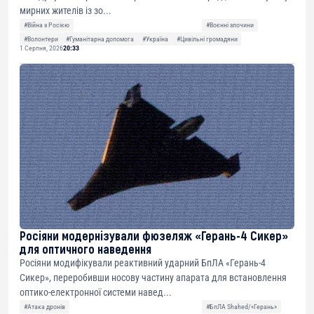
мирних жителів із зо...
#Війна з Росією
#Воєнні злочини
#Волонтери
#Гуманітарна допомога
#Україна
#Цивільні громадяни
1 Серпня, 2026
20:33
Росіяни модернізували фюзеляж «Герань-4 Сикер»
для оптичного наведення
Росіяни модифікували реактивний ударний БпЛА «Герань-4
Сикер», переробивши носову частину апарата для встановлення
оптико-електронної системи навед...
#Атака дронів
#БпЛА Shahed/«Герань»