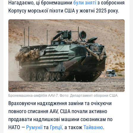
Нагадаємо, ці бронемашини
були зняті
з озброєння
Корпусу морської піхоти США у жовтні 2025 року.
Бронемашина-амфібія AAV-7. Фото: Департамент оборони США
Враховуючи надходження заміни та очікуючи
повного списання AAV, США почали активно
продавати надлишкові машини союзникам по
НАТО —
Румунії
та
Греції,
а також
Тайваню
.