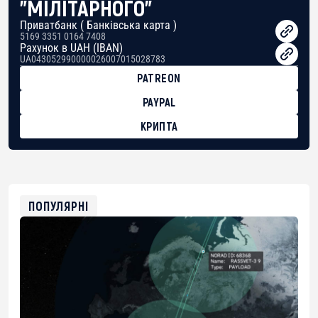
"МІЛІТАРНОГО"
Приватбанк ( Банківська карта )
5169 3351 0164 7408
Рахунок в UAH (IBAN)
UA043052990000026007015028783
PATREON
PAYPAL
КРИПТА
BTC
bc1qg0z99m95fte7kj8faa7h2kvnq92wvc53exe8gm
USDT
0x8676644fA7B6d328310283cAC1065Ae01d97CEe7
ETH
0xfD02863D3289416fcF50975c9DFda13623f97758
ПОПУЛЯРНІ