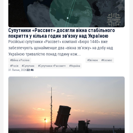
Супутники «Рассвет» досягли вікна стабільного
покриття у кілька годин зв’язку над Україною
Російські супутники «Рассвет» компанії «Бюро 1440» вже
забезпечують щонайменше два «вікна зв’язку» на добу над
Україною тривалістю понад годину кож...
#Війна з Росією
#Звʼязок
#Космос
#Росія
#Супутник
#Супутники «Рассвет»
#Україна
31 Липня, 2026
22:46