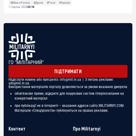
#Війна з Росією
#Дрони
#Росія
#Україна
1 Серпня, 2026
22:16
ГО "МІЛІТАРНИЙ"
ПІДТРИМАТИ
Надіслати новину або пресреліз:
info@mil.in.ua
| З питань реклами:
ads@mil.in.ua
Використання матеріалів порталу дозволяється за умови вказання джерела
обов'язкове пряме, відкрите для пошукових систем гіперпосилання на
конкретний матеріал
при публікації не в Інтернеті – вказання адреси сайту MILITARNYI.COM.
Матеріали «Спецпроектів» публікуються на правах реклами.
Контент
Про Militarnyi