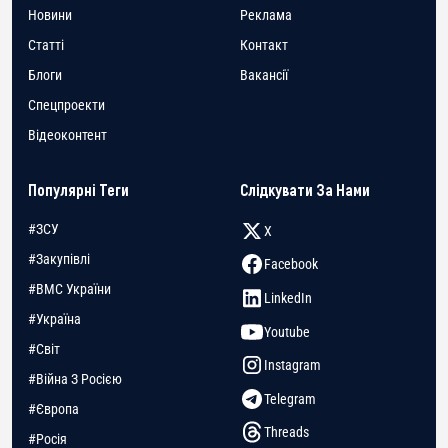
Новини
Реклама
Статті
Контакт
Блоги
Вакансії
Спецпроекти
Відеоконтент
Популярні Теги
Слідкувати За Нами
#ЗСУ
X
#Закупівлі
Facebook
#ВМС України
LinkedIn
#Україна
Youtube
#Світ
Instagram
#Війна З Росією
Telegram
#Європа
Threads
#Росія