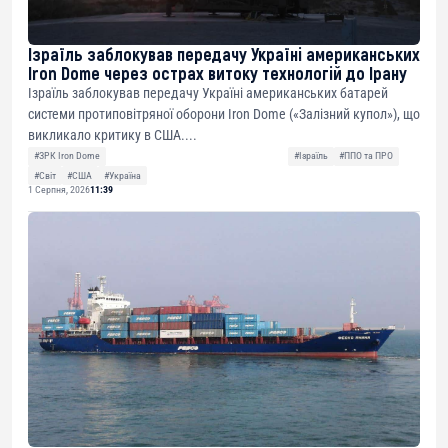
Ізраїль заблокував передачу Україні американських
Iron Dome через острах витоку технологій до Ірану
Ізраїль заблокував передачу Україні американських батарей
системи протиповітряної оборони Iron Dome («Залізний купол»), що
викликало критику в США....
#ЗРК Iron Dome
#Ізраїль
#ППО та ПРО
#Світ
#США
#Україна
1 Серпня, 2026
11:39