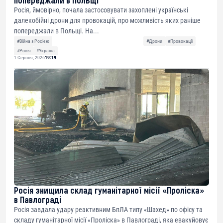
Росія, ймовірно, почала застосовувати захоплені українські
далекобійні дрони для провокацій, про можливість яких раніше
попереджали в Польщі. На...
#Війна з Росією
#Дрони
#Провокації
#Росія
#Україна
1 Серпня, 2026
19:19
Росія знищила склад гуманітарної місії «Проліска»
в Павлограді
Росія завдала удару реактивним БпЛА типу «Шахед» по офісу та
складу гуманітарної місії «Проліска» в Павлограді, яка евакуйовує