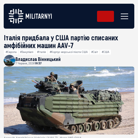
Італія придбала у США партію списаних
амфібійних машин AAV-7
#Європа
#Закупівлі
#Італія
#Корпус морської піхоти США
#Світ
#США
Владислав Вінницький
7 Червня, 2026
19:57