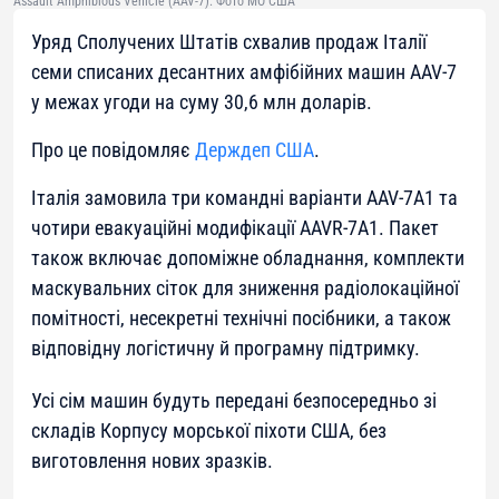
Assault Amphibious Vehicle (AAV-7). Фото МО США
Уряд Сполучених Штатів схвалив продаж Італії
семи списаних десантних амфібійних машин AAV-7
у межах угоди на суму 30,6 млн доларів.
Про це повідомляє
Держдеп США
.
Італія замовила три командні варіанти AAV-7A1 та
чотири евакуаційні модифікації AAVR-7A1. Пакет
також включає допоміжне обладнання, комплекти
маскувальних сіток для зниження радіолокаційної
помітності, несекретні технічні посібники, а також
відповідну логістичну й програмну підтримку.
Усі сім машин будуть передані безпосередньо зі
складів Корпусу морської піхоти США, без
виготовлення нових зразків.