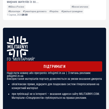
мирних жителів із зо...
#Війна з Росією
#Воєнні злочини
#Волонтери
#Гуманітарна допомога
#Україна
#Цивільні громадяни
1 Серпня, 2026
20:33
ГО "МІЛІТАРНИЙ"
ПІДТРИМАТИ
Надіслати новину або пресреліз:
info@mil.in.ua
| З питань реклами:
ads@mil.in.ua
Використання матеріалів порталу дозволяється за умови вказання джерела
обов'язкове пряме, відкрите для пошукових систем гіперпосилання на
конкретний матеріал
при публікації не в Інтернеті – вказання адреси сайту MILITARNYI.COM.
Матеріали «Спецпроектів» публікуються на правах реклами.