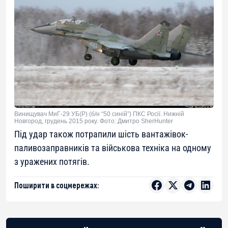
Винищувач МиГ-29 УБ(Р) (б/н “50 синій”) ПКС Росії. Нижній
Новгород, грудень 2015 року. Фото: Дмитро SherHunter
Під удар також потрапили шість вантажівок-
паливозаправників та військова техніка на одному
з уражених потягів.
Поширити в соцмережах: