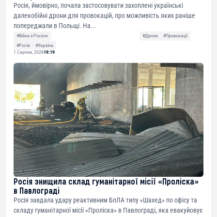
Росія, ймовірно, почала застосовувати захоплені українські
далекобійні дрони для провокацій, про можливість яких раніше
попереджали в Польщі. На...
#Війна з Росією
#Дрони
#Провокації
#Росія
#Україна
1 Серпня, 2026
19:19
Росія знищила склад гуманітарної місії «Проліска»
в Павлограді
Росія завдала удару реактивним БпЛА типу «Шахед» по офісу та
складу гуманітарної місії «Проліска» в Павлограді, яка евакуйовує