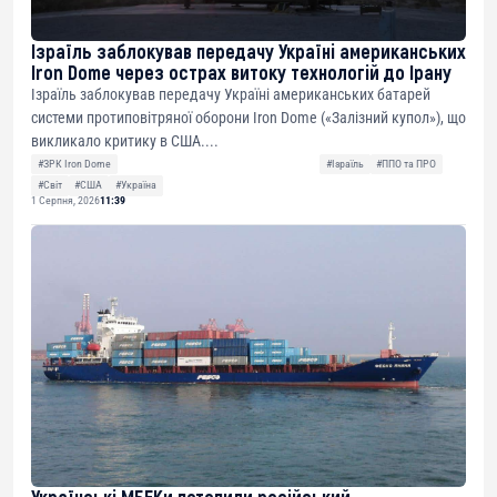
Ізраїль заблокував передачу Україні американських
Iron Dome через острах витоку технологій до Ірану
Ізраїль заблокував передачу Україні американських батарей
системи протиповітряної оборони Iron Dome («Залізний купол»), що
викликало критику в США....
#ЗРК Iron Dome
#Ізраїль
#ППО та ПРО
#Світ
#США
#Україна
1 Серпня, 2026
11:39
Українські МБЕКи потопили російський