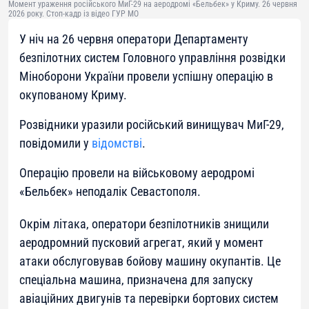
Момент ураження російського МиГ-29 на аеродромі «Бельбек» у Криму. 26 червня
2026 року. Стоп-кадр із відео ГУР МО
У ніч на 26 червня оператори Департаменту
безпілотних систем Головного управління розвідки
Міноборони України провели успішну операцію в
окупованому Криму.
Розвідники уразили російський винищувач МиГ-29,
повідомили у
відомстві
.
Операцію провели на військовому аеродромі
«Бельбек» неподалік Севастополя.
Окрім літака, оператори безпілотників знищили
аеродромний пусковий агрегат, який у момент
атаки обслуговував бойову машину окупантів. Це
спеціальна машина, призначена для запуску
авіаційних двигунів та перевірки бортових систем