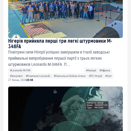
Нігерія прийняла перші три легкі штурмовики M-
346FA
Повітряні сили Нігерії успішно завершили в Італії заводські
приймальні випробування першої партії з трьох легких
штурмовиків Leonardo M-346FA. П...
#Leonardo M-346
#Авіація
#Африка
#Закупівлі
#Компанія Leonardo
#Навчально-бойові літаки
#ПС Нігерії
#Світ
27 Липня, 2026
23:44