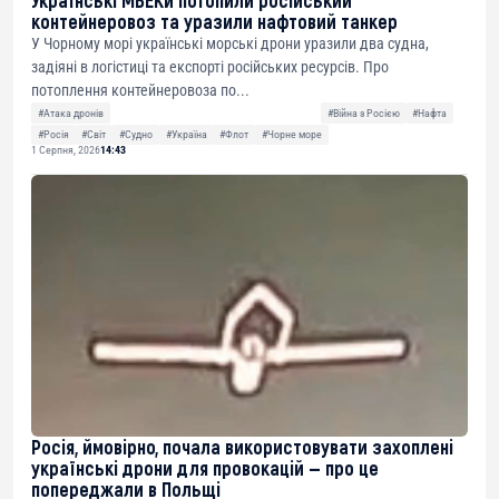
контейнеровоз та уразили нафтовий танкер
У Чорному морі українські морські дрони уразили два судна,
задіяні в логістиці та експорті російських ресурсів. Про
потоплення контейнеровоза по...
#Атака дронів
#Війна з Росією
#Нафта
#Росія
#Світ
#Судно
#Україна
#Флот
#Чорне море
1 Серпня, 2026
14:43
Росія, ймовірно, почала використовувати захоплені
українські дрони для провокацій — про це
попереджали в Польщі