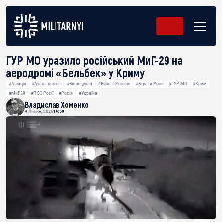
ГУР МО уразило російський МиГ-29 на
аеродромі «Бельбек» у Криму
#Авіація
#Атака дронів
#Винищувач
#Війна з Росією
#Втрати Росії
#ГУР МО
#Крим
#МиГ-29
#ПКС Росії
#Росія
#Україна
Владислав Хоменко
4 Липня, 2026
14:59