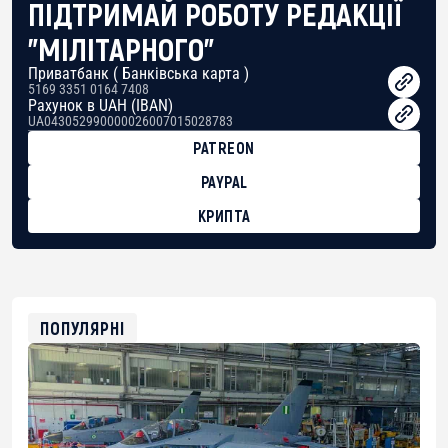
ПІДТРИМАЙ РОБОТУ РЕДАКЦІЇ
"МІЛІТАРНОГО"
Приватбанк ( Банківська карта )
5169 3351 0164 7408
Рахунок в UAH (IBAN)
UA043052990000026007015028783
PATREON
PAYPAL
КРИПТА
BTC
bc1qg0z99m95fte7kj8faa7h2kvnq92wvc53exe8gm
USDT
0x8676644fA7B6d328310283cAC1065Ae01d97CEe7
ETH
0xfD02863D3289416fcF50975c9DFda13623f97758
ПОПУЛЯРНІ