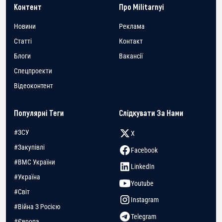
Контент
Про Militarnyi
Новини
Реклама
Статті
Контакт
Блоги
Вакансії
Спецпроекти
Відеоконтент
Популярні Теги
Слідкувати За Нами
#ЗСУ
X
#Закупівлі
Facebook
#ВМС України
LinkedIn
#Україна
Youtube
#Світ
Instagram
#Війна З Росією
Telegram
#Європа