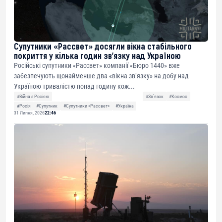
Супутники «Рассвет» досягли вікна стабільного
покриття у кілька годин зв’язку над Україною
Російські супутники «Рассвет» компанії «Бюро 1440» вже
забезпечують щонайменше два «вікна зв’язку» на добу над
Україною тривалістю понад годину кож...
#Війна з Росією
#Звʼязок
#Космос
#Росія
#Супутник
#Супутники «Рассвет»
#Україна
31 Липня, 2026
22:46