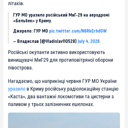
літаків.
ГУР МО уразило російський МиГ-29 на аеродромі
«Бельбек» у Криму.
Джерело: ГУР МО
pic.twitter.com/N8RkErhdOW
— Владислав (@Vladislav110528)
July 4, 2026
Російські окупанти активно використовують
винищувачі МиГ-29 для протиповітряної оборони
півострова.
Нагадаємо, що наприкінці червня ГУР МО України
уразило
в Криму російську радіолокаційну станцію
«Каста», два вантажні локомотиви та цистерни з
паливом у трьох залізничних ешелонах.