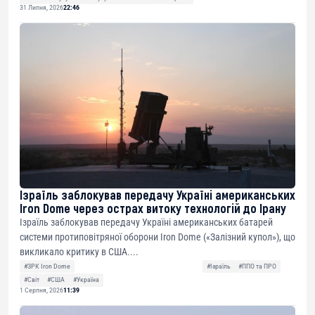
31 Липня, 2026
22:46
Ізраїль заблокував передачу Україні американських
Iron Dome через острах витоку технологій до Ірану
Ізраїль заблокував передачу Україні американських батарей
системи протиповітряної оборони Iron Dome («Залізний купол»), що
викликало критику в США....
#ЗРК Iron Dome
#Ізраїль
#ППО та ПРО
#Світ
#США
#Україна
1 Серпня, 2026
11:39