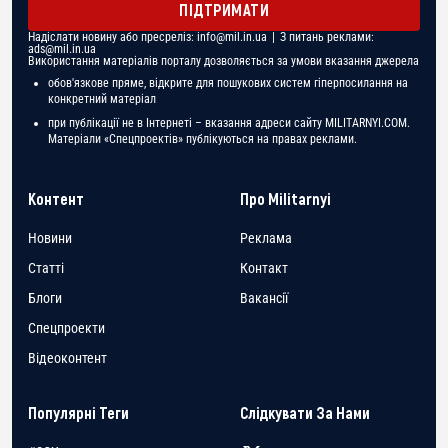
ПІДТРИМАТИ
Надіслати новину або пресреліз:
info@mil.in.ua
| З питань реклами:
ads@mil.in.ua
Використання матеріалів порталу дозволяється за умови вказання джерела
обов'язкове пряме, відкрите для пошукових систем гіперпосилання на
конкретний матеріал
при публікації не в Інтернеті – вказання адреси сайту MILITARNYI.COM.
Матеріали «Спецпроектів» публікуються на правах реклами.
Контент
Про Militarnyi
Новини
Реклама
Статті
Контакт
Блоги
Вакансії
Спецпроекти
Відеоконтент
Популярні Теги
Слідкувати За Нами