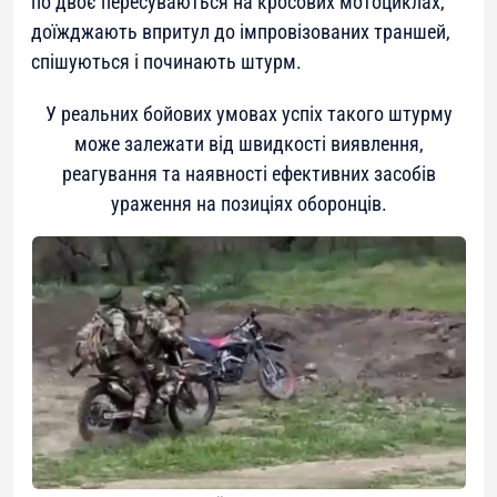
по двоє пересуваються на кросових мотоциклах,
доїжджають впритул до імпровізованих траншей,
спішуються і починають штурм.
У реальних бойових умовах успіх такого штурму
може залежати від швидкості виявлення,
реагування та наявності ефективних засобів
ураження на позиціях оборонців.