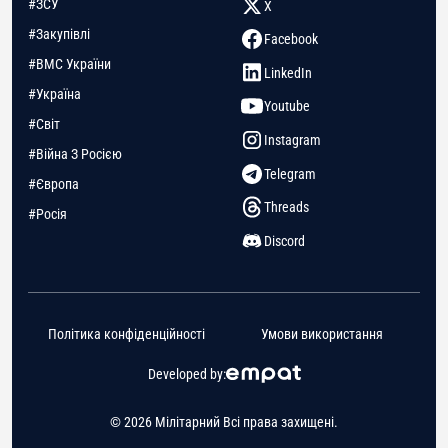
#ЗСУ
X
#Закупівлі
Facebook
#ВМС України
LinkedIn
#Україна
Youtube
#Світ
Instagram
#Війна З Росією
Telegram
#Європа
Threads
#Росія
Discord
Політика конфіденційності
Умови використання
Developed by:
© 2026 Мілітарний Всі права захищені.