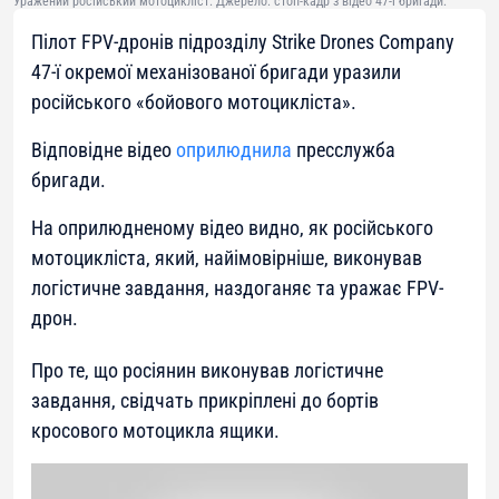
Уражений російський мотоцикліст. Джерело: стоп-кадр з відео 47-ї бригади.
Пілот FPV-дронів підрозділу Strike Drones Company
47-ї окремої механізованої бригади уразили
російського «бойового мотоцикліста».
Відповідне відео
оприлюднила
пресслужба
бригади.
На оприлюдненому відео видно, як російського
мотоцикліста, який, найімовірніше, виконував
логістичне завдання, наздоганяє та уражає FPV-
дрон.
Про те, що росіянин виконував логістичне
завдання, свідчать прикріплені до бортів
кросового мотоцикла ящики.