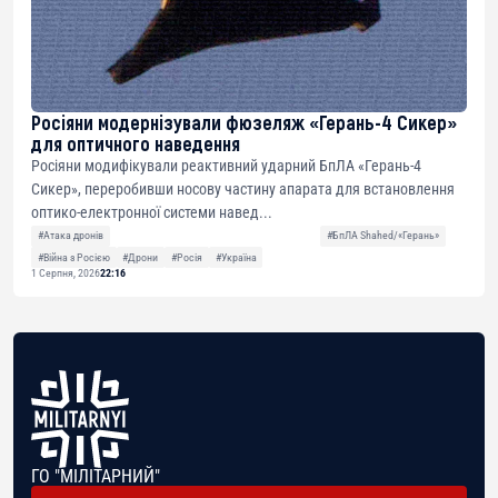
Росіяни модернізували фюзеляж «Герань-4 Сикер»
для оптичного наведення
Росіяни модифікували реактивний ударний БпЛА «Герань-4
Сикер», переробивши носову частину апарата для встановлення
оптико-електронної системи навед...
#Атака дронів
#БпЛА Shahed/«Герань»
#Війна з Росією
#Дрони
#Росія
#Україна
1 Серпня, 2026
22:16
ГО "МІЛІТАРНИЙ"