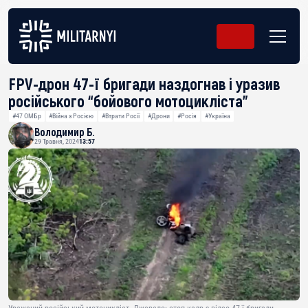
FPV-дрон 47-ї бригади наздогнав і уразив
російського “бойового мотоцикліста”
#47 ОМБр
#Війна з Росією
#Втрати Росії
#Дрони
#Росія
#Україна
Володимир Б.
29 Травня, 2024
13:57