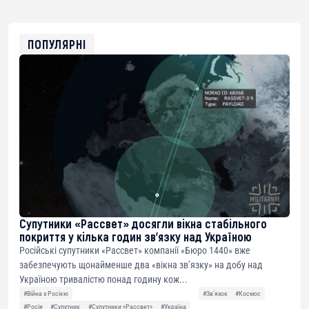
USDT
0x8676644fA7B6d328310283cAC1065Ae01d97CEe7
ETH
0xfD02863D3289416fcF50975c9DFda13623f97758
ПОПУЛЯРНІ
Супутники «Рассвет» досягли вікна стабільного
покриття у кілька годин зв’язку над Україною
Російські супутники «Рассвет» компанії «Бюро 1440» вже
забезпечують щонайменше два «вікна зв’язку» на добу над
Україною тривалістю понад годину кож...
#Війна з Росією
#Звʼязок
#Космос
#Росія
#Супутник
#Супутники «Рассвет»
#Україна