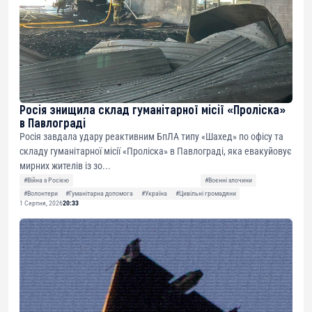
Росія знищила склад гуманітарної місії «Проліска»
в Павлограді
Росія завдала удару реактивним БпЛА типу «Шахед» по офісу та
складу гуманітарної місії «Проліска» в Павлограді, яка евакуйовує
мирних жителів із зо...
#Війна з Росією
#Воєнні злочини
#Волонтери
#Гуманітарна допомога
#Україна
#Цивільні громадяни
1 Серпня, 2026
20:33