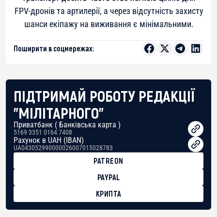
FPV-дронів та артилерії, а через відсутність захисту
шанси екіпажу на виживання є мінімальними.
Поширити в соцмережах:
ПІДТРИМАЙ РОБОТУ РЕДАКЦІЇ
"МІЛІТАРНОГО"
Приватбанк ( Банківська карта )
5169 3351 0164 7408
Рахунок в UAH (IBAN)
UA043052990000026007015028783
PATREON
PAYPAL
КРИПТА
BTC
bc1qg0z99m95fte7kj8faa7h2kvnq92wvc53exe8gm