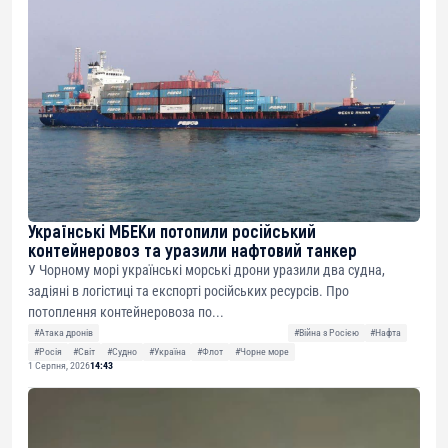
Українські МБЕКи потопили російський
контейнеровоз та уразили нафтовий танкер
У Чорному морі українські морські дрони уразили два судна,
задіяні в логістиці та експорті російських ресурсів. Про
потоплення контейнеровоза по...
#Атака дронів
#Війна з Росією
#Нафта
#Росія
#Світ
#Судно
#Україна
#Флот
#Чорне море
1 Серпня, 2026
14:43