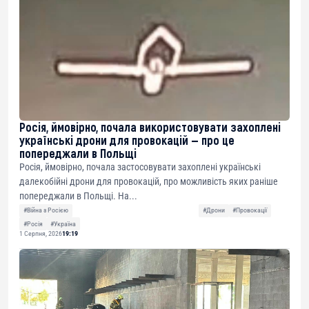
Росія, ймовірно, почала використовувати захоплені
українські дрони для провокацій — про це
попереджали в Польщі
Росія, ймовірно, почала застосовувати захоплені українські
далекобійні дрони для провокацій, про можливість яких раніше
попереджали в Польщі. На...
#Війна з Росією
#Дрони
#Провокації
#Росія
#Україна
1 Серпня, 2026
19:19