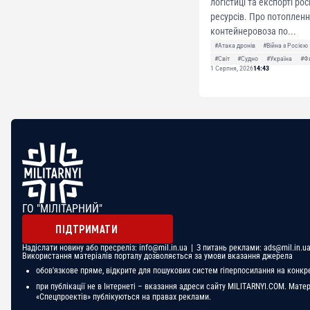
логістиці та експорті ро
ресурсів. Про потоплен
контейнеровоза по...
#Атака дронів
#Війна з Росією
#Світ
#Судно
#Україна
#Ф
1 Серпня, 2026
14:43
ГО "МІЛІТАРНИЙ"
ПІДТРИМАТИ
Надіслати новину або пресреліз:
info@mil.in.ua
| З питань реклами:
ads@mil.in.u
Використання матеріалів порталу дозволяється за умови вказання джерела
обов'язкове пряме, відкрите для пошукових систем гіперпосилання на конкр
при публікації не в Інтернеті – вказання адреси сайту MILITARNYI.COM. Мате
«Спецпроектів» публікуються на правах реклами.