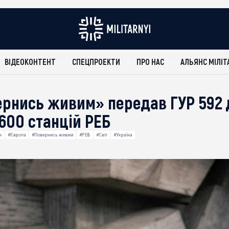
ВІДЕОКОНТЕНТ
СПЕЦПРОЕКТИ
ПРО НАС
АЛЬЯНС МІЛІТ
рнись живим» передав ГУР 592
600 станцій РЕБ
и
#Європа
#Повернись живим
#РЕБ
#Світ
#Україна