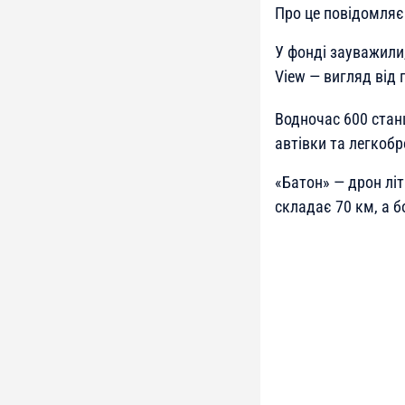
Про це повідомля
У фонді зауважили
View — вигляд від 
Водночас 600 стан
автівки та легкобр
«Батон» — дрон лі
складає 70 км, а 