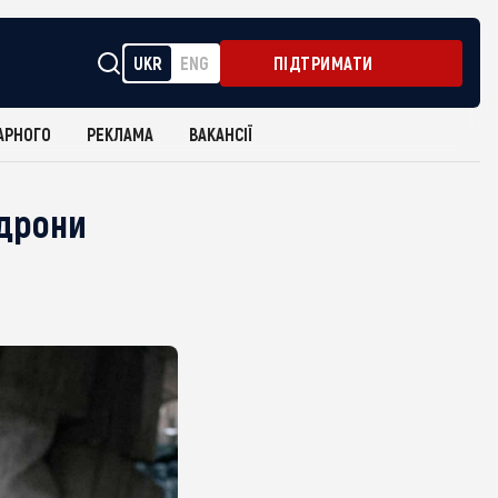
UKR
ENG
ПІДТРИМАТИ
АРНОГО
РЕКЛАМА
ВАКАНСІЇ
 дрони