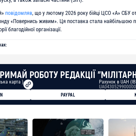
ий»
повідомляв
, що у лютому 2026 року бійці ЦСО «А» СБУ 
фонду «Повернись живим». Ця поставка стала найбільшою 
орії благодійної організації.
ах:
РИМАЙ РОБОТУ РЕДАКЦІЇ "МІЛІТАР
ька карта )
Рахунок в UAH (I
UA0430529900000
ON
PAYPAL
8faa7h2kvnq92wvc53exe8gm
8310283cAC1065Ae01d97CEe7
cF50975c9DFda13623f97758