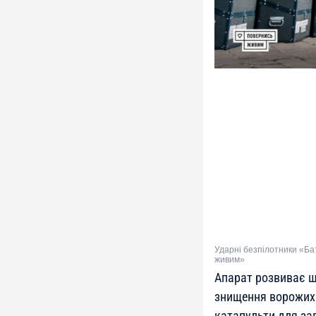
Ударні безпілотники «Ба
живим»
Апарат розвиває ш
знищення ворожих о
катапульти для зап