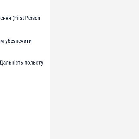
ння (First Person
ям убезпечити
 Дальність польоту