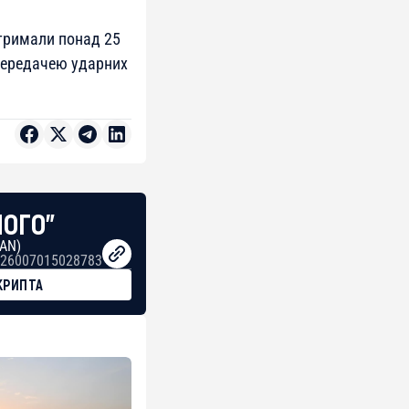
отримали понад 25
передачею ударних
НОГО"
BAN)
26007015028783
КРИПТА