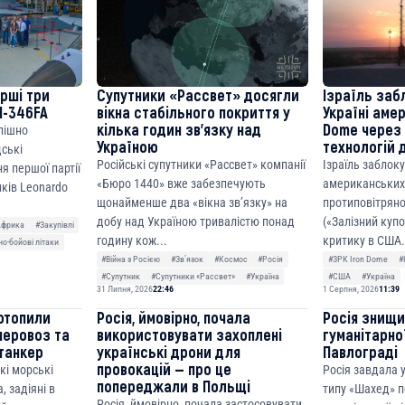
ерші три
Супутники «Рассвет» досягли
Ізраїль заб
M-346FA
вікна стабільного покриття у
Україні аме
кілька годин зв’язку над
Dome через 
спішно
Україною
технологій 
дські
Російські супутники «Рассвет» компанії
Ізраїль заблок
я першої партії
«Бюро 1440» вже забезпечують
американських
ків Leonardo
щонайменше два «вікна зв’язку» на
протиповітряно
добу над Україною тривалістю понад
(«Залізний куп
Африка
#Закупівлі
годину кож...
критику в США.
о-бойові літаки
#Війна з Росією
#Звʼязок
#Космос
#Росія
#ЗРК Iron Dome
#
#Супутник
#Супутники «Рассвет»
#Україна
#США
#Україна
31 Липня, 2026
22:46
1 Серпня, 2026
11:39
отопили
Росія, ймовірно, почала
Росія знищ
неровоз та
використовувати захоплені
гуманітарної
танкер
українські дрони для
Павлограді
провокацій — про це
кі морські
Росія завдала
попереджали в Польщі
, задіяні в
типу «Шахед» п
Росія, ймовірно, почала застосовувати