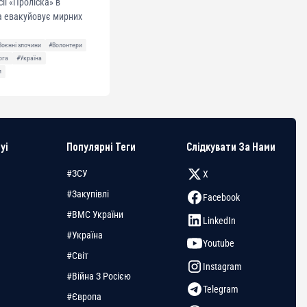
сії «Проліска» в
а евакуйовує мирних
Воєнні злочини
#Волонтери
ога
#Україна
и
yi
Популярні Теги
Слідкувати За Нами
#ЗСУ
X
#Закупівлі
Facebook
#ВМС України
LinkedIn
#Україна
Youtube
#Світ
Instagram
#Війна З Росією
Telegram
#Європа