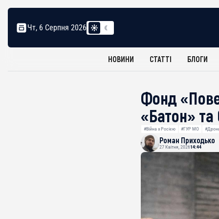
Чт, 6 Серпня 2026
НОВИНИ
СТАТТІ
БЛОГИ
Фонд «Пове
«Батон» та 
#Війна з Росією
#ГУР МО
#Дрон
Роман Приходько
27 Квітня, 2026
14:44