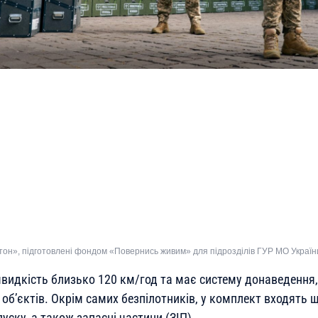
тон», підготовлені фондом «Повернись живим» для підрозділів ГУР МО Украї
видкість близько 120 км/год та має систему донаведення
б’єктів. Окрім самих безпілотників, у комплект входять щ
уску, а також запасні частини (ЗІП).