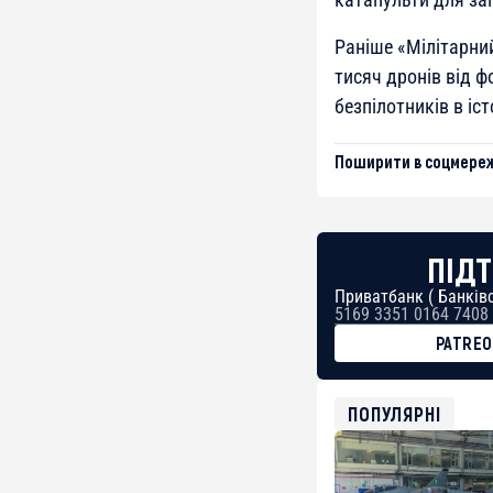
Раніше «Мілітарн
тисяч дронів від 
безпілотників в іст
Поширити в соцмереж
ПІДТ
Приватбанк ( Банківс
5169 3351 0164 7408
PATRE
BTC
bc1qg0z99m95fte7kj
USDT
ПОПУЛЯРНІ
0x8676644fA7B6d32
ETH
0xfD02863D3289416f