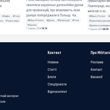
сійських
гуманітарної мі
захоплені українські далекобійні дрони
ня
Павлограді, як
для провокацій, про можливість яких
жителів із зо...
раніше попереджали в Польщі. На...
#Нафта
#Росія
#Війна з Росією
#
#Війна з Росією
#Дрони
#Провокації
#Росія
лот
#Чорне море
#Гуманітарна допом
#Україна
#Цивільні громадян
1 Серпня, 2026
19:19
1 Серпня, 2026
20:33
Контент
Про Militarn
Новини
Реклама
Статті
Контакт
Блоги
Вакансії
Спецпроекти
a
Відеоконтент
етний матеріал
ріали