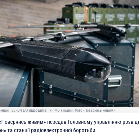
омпанії EDRON для підрозділів ГУР МО України. Фото «Повернись живим»
«Повернись живим» передав Головному управлінню розвід
н» та станції радіоелектронної боротьби.