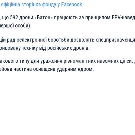
є
офіційна сторінка фонду у Facebook.
, що 592 дрони «Батон» працюють за принципом FPV-наведе
першої особи).
цій радіоелектронної боротьби дозволять спецпризначенц
оньовану техніку від російських дронів.
такового типу для ураження різноманітних наземних цілей.
бойова частина оснащена ударним ядром.