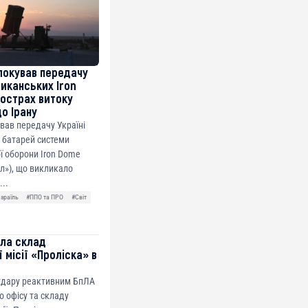
локував передачу
риканських Iron
острах витоку
до Ірану
ував передачу Україні
 батарей системи
ї оборони Iron Dome
ол»), що викликало
...
Ізраїль
#ППО та ПРО
#Світ
ила склад
 місії «Проліска» в
 удару реактивним БпЛА
о офісу та складу