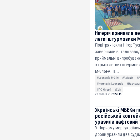
Нігерія прийняла п
легкі штурмовики 
Повітряні сили Нігерії у
завершили в Італії заво
приймальні випробуванн
з трьох легких штурмови
M-346FA. П...
#Leonardo M-346
#Авіація
#
#Компанія Leonardo
#Навчальн
#ПС Нігерії
#Світ
27 Липня, 2026
23:44
Українські МБЕКи п
російський контей
уразили нафтовий 
У Чорному морі українсь
дрони уразили два судна