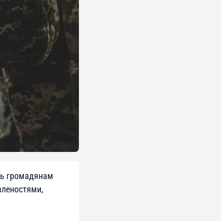
ать громадянам
вленостями,