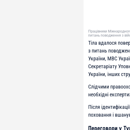
Працівники Міжнародного
питань поводження з ві
Тіла вдалося пове
з питань поводжен
України, МВС Укра
Секретаріату Упов
України, інших стр
Слідчими правоохо
необхідні експерти
Після ідентифікаці
поховання і вшану
Переговори у Ту