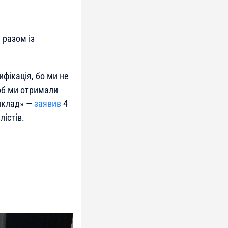
 разом із
ифікація, бо ми не
об ми отримали
риклад» —
заявив
4
істів.