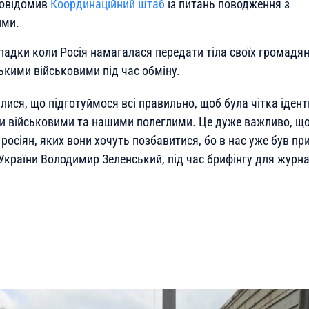
повідомив
Координаційний штаб
із питань поводження з
ими.
падки коли Росія намагалася передати тіла своїх громадян
ькими військовими під час обміну.
лися, що підготуймося всі правильно, щоб була чітка ідент
и військовими та нашими полеглими. Це дуже важливо, щ
не росіян, яких вони хочуть позбавитися, бо в нас уже був п
країни Володимир Зеленський, під час брифінгу для журнал