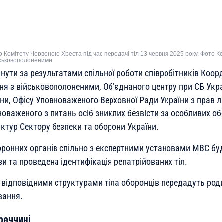
 Комітету Червоного Хреста під час передачі тіл 13 червня 2025 року. Фото 
йськовополоненими
рнути за результатами спільної роботи співробітників Коо
ня з військовополоненими, Об’єднаного центру при СБ Укра
їни, Офісу Уповноваженого Верховної Ради України з прав 
новаженого з питань осіб зниклих безвісти за особливих о
уктур Сектору безпеки та оборони України.
ронних органів спільно з експертними установами МВС буд
зи та проведена ідентифікація репатрійованих тіл.
ї відповідними структурами тіла оборонців передадуть род
вання.
реччині