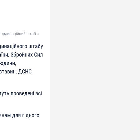
Координаційний штаб з
рдинаційного штабу
їни, Збройних Сил
людини,
бставин, ДСНС
уть проведені всі
инам для гідного