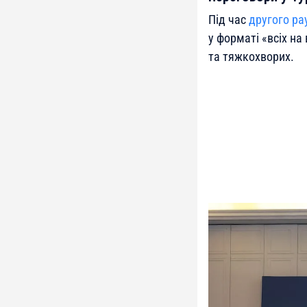
Під час
другого ра
у форматі «всіх н
та тяжкохворих.