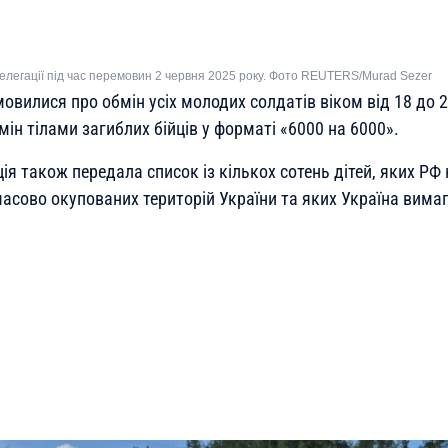
делегації під час перемовин 2 червня 2025 року. Фото REUTERS/Murad Sezer
вилися про обмін усіх молодих солдатів віком від 18 до 25
ін тілами загиблих бійців у форматі «6000 на 6000».
ія також передала список із кількох сотень дітей, яких РФ
часово окупованих територій України та яких Україна вима