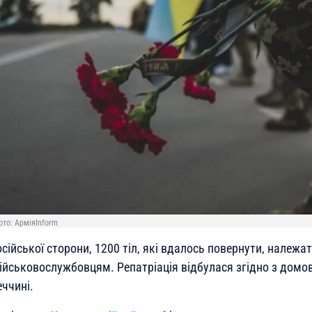
ото: АрміяInform
сійської сторони, 1200 тіл, які вдалось повернути, належ
військовослужбовцям. Репатріація відбулася згідно з домо
ччині.