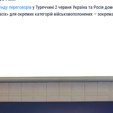
унду переговорів
у Туреччині 2 червня Україна та Росія до
а всіх» для окремих категорій військовополонених — зокре