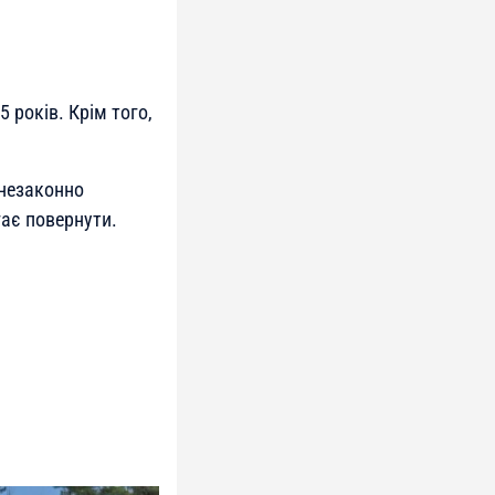
 років. Крім того,
 незаконно
гає повернути.