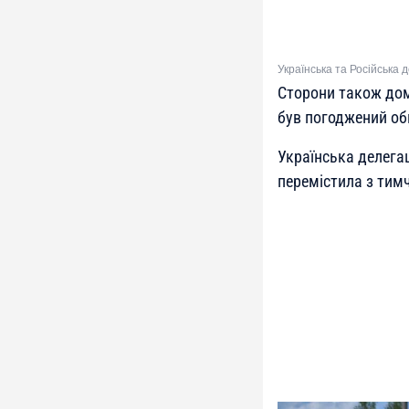
Українська та Російська 
Сторони також домо
був погоджений обм
Українська делегац
перемістила з тим