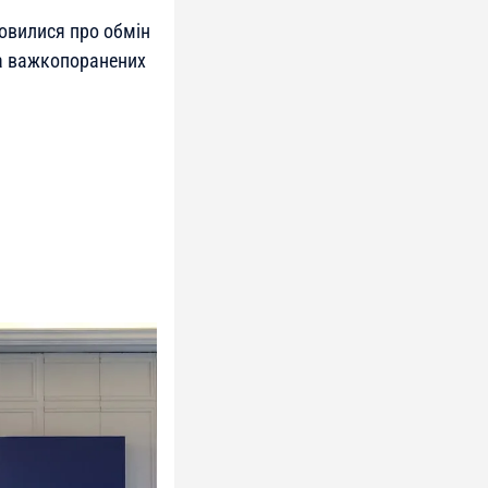
мовилися про обмін
ма важкопоранених