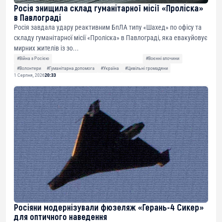
Росія знищила склад гуманітарної місії «Проліска»
в Павлограді
Росія завдала удару реактивним БпЛА типу «Шахед» по офісу та
складу гуманітарної місії «Проліска» в Павлограді, яка евакуйовує
мирних жителів із зо...
#Війна з Росією
#Воєнні злочини
#Волонтери
#Гуманітарна допомога
#Україна
#Цивільні громадяни
1 Серпня, 2026
20:33
Росіяни модернізували фюзеляж «Герань-4 Сикер»
для оптичного наведення