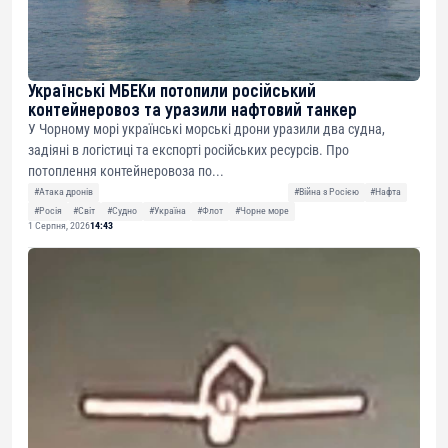
Українські МБЕКи потопили російський
контейнеровоз та уразили нафтовий танкер
У Чорному морі українські морські дрони уразили два судна,
задіяні в логістиці та експорті російських ресурсів. Про
потоплення контейнеровоза по...
#Атака дронів
#Війна з Росією
#Нафта
#Росія
#Світ
#Судно
#Україна
#Флот
#Чорне море
1 Серпня, 2026
14:43