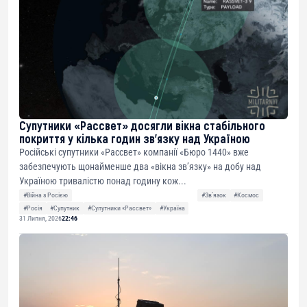
Супутники «Рассвет» досягли вікна стабільного
покриття у кілька годин зв’язку над Україною
Російські супутники «Рассвет» компанії «Бюро 1440» вже
забезпечують щонайменше два «вікна зв’язку» на добу над
Україною тривалістю понад годину кож...
#Війна з Росією
#Звʼязок
#Космос
#Росія
#Супутник
#Супутники «Рассвет»
#Україна
31 Липня, 2026
22:46