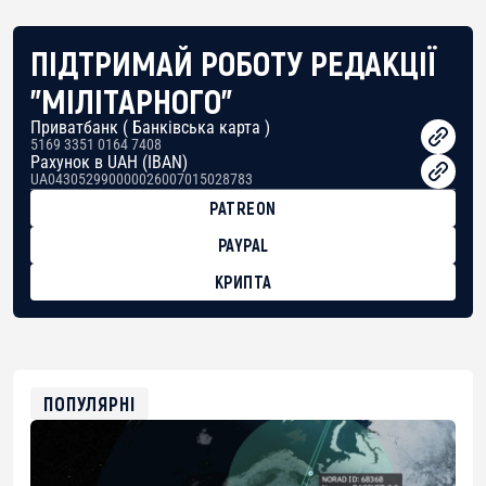
ПІДТРИМАЙ РОБОТУ РЕДАКЦІЇ
"МІЛІТАРНОГО"
Приватбанк ( Банківська карта )
5169 3351 0164 7408
Рахунок в UAH (IBAN)
UA043052990000026007015028783
PATREON
PAYPAL
КРИПТА
BTC
bc1qg0z99m95fte7kj8faa7h2kvnq92wvc53exe8gm
USDT
0x8676644fA7B6d328310283cAC1065Ae01d97CEe7
ETH
0xfD02863D3289416fcF50975c9DFda13623f97758
ПОПУЛЯРНІ