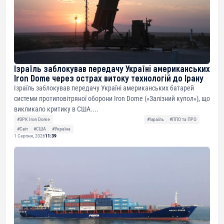
Ізраїль заблокував передачу Україні американських
Iron Dome через острах витоку технологій до Ірану
Ізраїль заблокував передачу Україні американських батарей
системи протиповітряної оборони Iron Dome («Залізний купол»), що
викликало критику в США....
#ЗРК Iron Dome
#Ізраїль
#ППО та ПРО
#Світ
#США
#Україна
1 Серпня, 2026
11:39