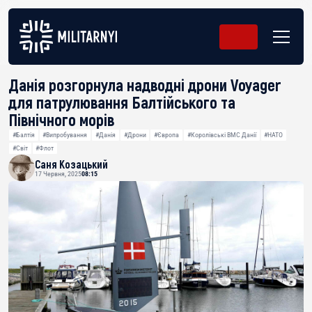
Данія розгорнула надводні дрони Voyager
для патрулювання Балтійського та
Північного морів
#Балтія
#Випробування
#Данія
#Дрони
#Європа
#Королівські ВМС Данії
#НАТО
#Світ
#Флот
Саня Козацький
17 Червня, 2025
08:15