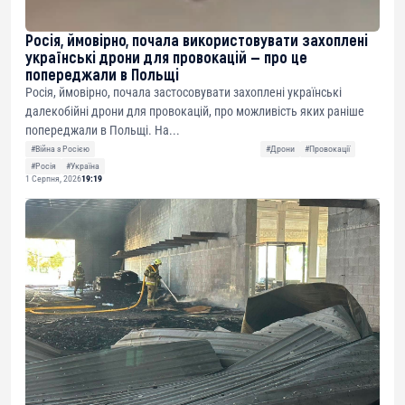
Росія, ймовірно, почала використовувати захоплені
українські дрони для провокацій — про це
попереджали в Польщі
Росія, ймовірно, почала застосовувати захоплені українські
далекобійні дрони для провокацій, про можливість яких раніше
попереджали в Польщі. На...
#Війна з Росією
#Дрони
#Провокації
#Росія
#Україна
1 Серпня, 2026
19:19