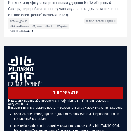
Росіяни модифікували реактивний ударний БпЛА «Герань-4
Сикер», переробивши носову частину апарата для встановлення
оптико-електронної системи навед...
#Атака дронів
#БпЛА Shahed/«Герань»
#Війна з Росією
#Дрони
#Росія
#Україна
1 Серпня, 2026
22:16
ГО "МІЛІТАРНИЙ"
ПІДТРИМАТИ
Надіслати новину або пресреліз:
info@mil.in.ua
| З питань реклами:
ads@mil.in.ua
Використання матеріалів порталу дозволяється за умови вказання джерела
обов'язкове пряме, відкрите для пошукових систем гіперпосилання на
конкретний матеріал
при публікації не в Інтернеті – вказання адреси сайту MILITARNYI.COM.
Матеріали «Спецпроектів» публікуються на правах реклами.