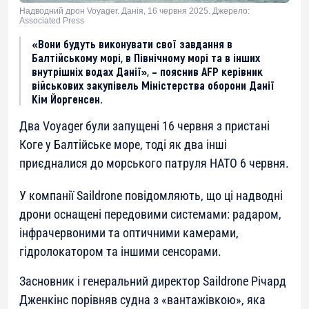
Надводний дрон Voyager. Данія, 16 червня 2025. Джерело:
Associated Press
«Вони будуть виконувати свої завдання в
Балтійському морі, в Північному морі та в інших
внутрішніх водах Данії», – пояснив AFP керівник
військових закупівель Міністерства оборони Данії
Кім Йоргенсен.
Два Voyager були запущені 16 червня з пристані
Коге у Балтійське море, тоді як два інші
приєдналися до морського патруля НАТО 6 червня.
У компанії Saildrone повідомляють, що ці надводні
дрони оснащені передовими системами: радаром,
інфрачервоними та оптичними камерами,
гідролокатором та іншими сенсорами.
Засновник і генеральний директор Saildrone Річард
Дженкінс порівняв судна з «вантажівкою», яка