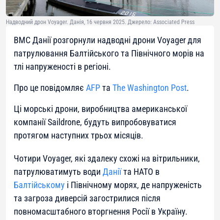
Надводний дрон Voyager. Данія, 16 червня 2025. Джерело: Associated Press
ВМС Данії розгорнули надводні дрони Voyager для
патрулювання Балтійського та Північного морів на
тлі напруженості в регіоні.
Про це повідомляє
AFP
та
The Washington Post
.
Ці морські дрони, виробництва американської
компанії Saildrone, будуть випробовуватися
протягом наступних трьох місяців.
Чотири Voyager, які здалеку схожі на вітрильники,
патрулюватимуть води
Данії
та НАТО в
Балтійському
і Північному морях, де напруженість
та загроза диверсій загострилися після
повномасштабного вторгнення Росії в Україну.