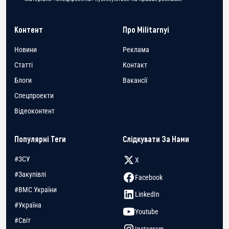
Контент
Про Militarnyi
Новини
Реклама
Статті
Контакт
Блоги
Вакансії
Спецпроекти
Відеоконтент
Популярні Теги
Слідкувати За Нами
#ЗСУ
X
#Закупівлі
Facebook
#ВМС України
LinkedIn
#Україна
Youtube
#Світ
Instagram