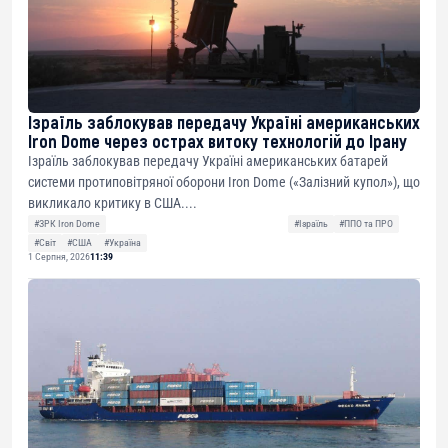
Ізраїль заблокував передачу Україні американських
Iron Dome через острах витоку технологій до Ірану
Ізраїль заблокував передачу Україні американських батарей
системи протиповітряної оборони Iron Dome («Залізний купол»), що
викликало критику в США....
#ЗРК Iron Dome
#Ізраїль
#ППО та ПРО
#Світ
#США
#Україна
1 Серпня, 2026
11:39