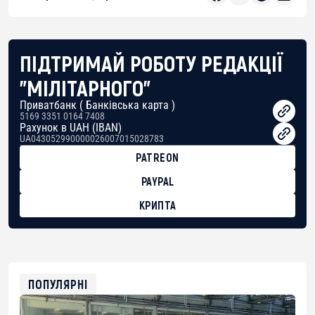
ПІДТРИМАЙ РОБОТУ РЕДАКЦІЇ
"МІЛІТАРНОГО"
Приватбанк ( Банківська карта )
5169 3351 0164 7408
Рахунок в UAH (IBAN)
UA043052990000026007015028783
PATREON
PAYPAL
КРИПТА
BTC
bc1qg0z99m95fte7kj8faa7h2kvnq92wvc53exe8gm
USDT
0x8676644fA7B6d328310283cAC1065Ae01d97CEe7
ETH
0xfD02863D3289416fcF50975c9DFda13623f97758
ПОПУЛЯРНІ