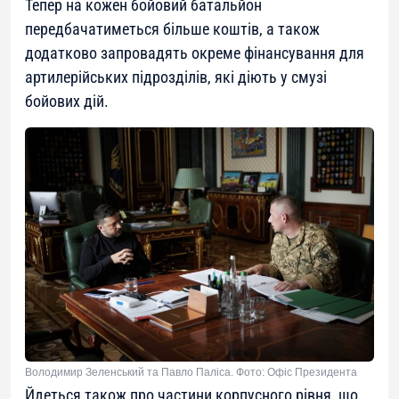
Тепер на кожен бойовий батальйон
передбачатиметься більше коштів, а також
додатково запровадять окреме фінансування для
артилерійських підрозділів, які діють у смузі
бойових дій.
Володимир Зеленський та Павло Паліса. Фото: Офіс Президента
Йдеться також про частини корпусного рівня, що