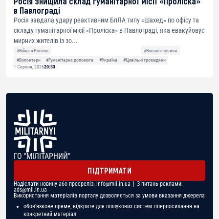
Росія знищила склад гуманітарної місії «Проліска»
в Павлограді
Росія завдала удару реактивним БпЛА типу «Шахед» по офісу та
складу гуманітарної місії «Проліска» в Павлограді, яка евакуйовує
мирних жителів із зо...
#Війна з Росією
#Воєнні злочини
#Волонтери
#Гуманітарна допомога
#Україна
#Цивільні громадяни
1 Серпня, 2026
20:33
ГО "МІЛІТАРНИЙ"
ПІДТРИМАТИ
Надіслати новину або пресреліз:
info@mil.in.ua
| З питань реклами:
ads@mil.in.ua
Використання матеріалів порталу дозволяється за умови вказання джерела
обов'язкове пряме, відкрите для пошукових систем гіперпосилання на
конкретний матеріал