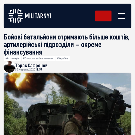
Бойові батальйони отримають більше коштів,
артилерійські підрозділи — окреме
фінансування
#Артилерія
#Грошове забезпечення
#Україна
Тарас Сафронов
30 Червня, 2026
18:57