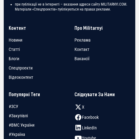
при публікації не в Інтернеті – вказання адреси сайту MILITARNYI.COM.
Матеріали «Спецпроектів» публікуються на правах реклами.
Контент
Про Militarnyi
Новини
Реклама
Статті
Контакт
Блоги
Вакансії
Спецпроекти
Відеоконтент
Популярні Теги
Слідкувати За Нами
#ЗСУ
X
#Закупівлі
Facebook
#ВМС України
LinkedIn
#Україна
Youtube