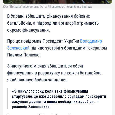
САУ "Богдана" веде вогонь. Фото: 48 окрема артилерійська бригада
В Україні збільшать фінансування бойових
батальйонів, а підрозділи артилерії отримають
окреме фінансування.
Про це повідомив Президент України
Володимир
Зеленський
під час зустрічі з бригадним генералом
Павлом Палісою.
З наступного місяця збільшиться обсяг
фінансування в розрахунку на кожен батальйон,
який виконує бойові завдання.
«З минулого року, коли таке фінансування
стартувало, це вже дозволило бригадам прискорити
закупівлі дронів та інших необхідних засобів», —
розповів Зеленський.