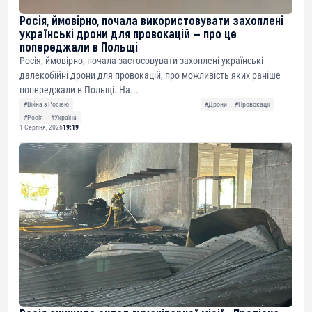
Росія, ймовірно, почала використовувати захоплені
українські дрони для провокацій — про це
попереджали в Польщі
Росія, ймовірно, почала застосовувати захоплені українські
далекобійні дрони для провокацій, про можливість яких раніше
попереджали в Польщі. На...
#Війна з Росією
#Дрони
#Провокації
#Росія
#Україна
1 Серпня, 2026
19:19