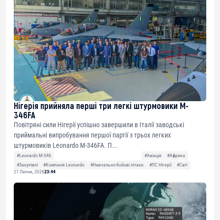
Нігерія прийняла перші три легкі штурмовики M-
346FA
Повітряні сили Нігерії успішно завершили в Італії заводські
приймальні випробування першої партії з трьох легких
штурмовиків Leonardo M-346FA. П...
#Leonardo M-346
#Авіація
#Африка
#Закупівлі
#Компанія Leonardo
#Навчально-бойові літаки
#ПС Нігерії
#Світ
27 Липня, 2026
23:44