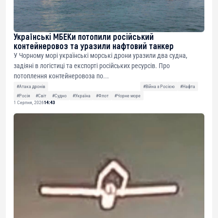
Українські МБЕКи потопили російський
контейнеровоз та уразили нафтовий танкер
У Чорному морі українські морські дрони уразили два судна,
задіяні в логістиці та експорті російських ресурсів. Про
потоплення контейнеровоза по...
#Атака дронів
#Війна з Росією
#Нафта
#Росія
#Світ
#Судно
#Україна
#Флот
#Чорне море
1 Серпня, 2026
14:43