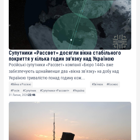
Супутники «Рассвет» досягли вікна стабільного
покриття у кілька годин зв’язку над Україною
Російські супутники «Рассвет» компанії «Бюро 1440» вже
забезпечують щонайменше два «вікна зв’язку» на добу над
Україною тривалістю понад годину кож...
#Війна з Росією
#Звʼязок
#Космос
#Росія
#Супутник
#Супутники «Рассвет»
#Україна
31 Липня, 2026
22:46