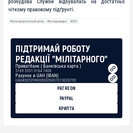
розбудова Служби відбувалась на достатньо
чіткому правовому підґрунті.
#Антитерористичний центр
#Контррозвідка
#СБУ
ПІДТРИМАЙ РОБОТУ
РЕДАКЦІЇ "МІЛІТАРНОГО"
Приватбанк ( Банківська карта )
5169 3351 0164 7408
Рахунок в UAH (IBAN)
UA043052990000026007015028783
PATREON
PAYPAL
КРИПТА
BTC
bc1qg0z99m95fte7kj8faa7h2kvnq92wvc53exe8gm
USDT
0x8676644fA7B6d328310283cAC1065Ae01d97CEe7