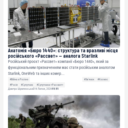
Анатомія «Бюро 1440»: структура та вразливі місця
російського «Рассвет» — аналога Starlink
Російський проєкт «Рассвет» компанії «Бюро 1440», який за
функціональним призначенням має стати російським аналогом
Starlink, OneWeb та інших комер...
#Війна з Росією
#Звʼязок
#Космос
#Росія
#Супутник
#Супутники «Рассвет»
Дмитро Шумлянський
16 Липня, 2026
11:11