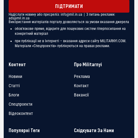
ПІДТРИМАТИ
Надіслати новину або пресреліз:
info@mil.in.ua
| З питань реклами:
ads@mil.in.ua
Використання матеріалів порталу дозволяється за умови вказання джерела
обов'язкове пряме, відкрите для пошукових систем гіперпосилання на
конкретний матеріал
при публікації не в Інтернеті – вказання адреси сайту MILITARNYI.COM.
Матеріали «Спецпроектів» публікуються на правах реклами.
Контент
Про Militarnyi
Новини
Реклама
Статті
Контакт
Блоги
Вакансії
Спецпроекти
Відеоконтент
Популярні Теги
Слідкувати За Нами