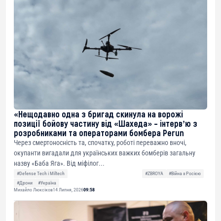
«Нещодавно одна з бригад скинула на ворожі
позиції бойову частину від «Шахеда» – інтервʼю з
розробниками та операторами бомбера Perun
Через смертоносність та, спочатку, роботі переважно вночі,
окупанти вигадали для українських важких бомберів загальну
назву «Баба Яга». Від міфілог...
#Defense Tech і Miltech
#ZBROYA
#Війна з Росією
#Дрони
#Україна
Михайло Люксіков
14 Липня, 2026
09:58