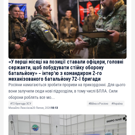
«У перші місяці на позиції ставали офіцери, головні
сержанти, щоб побудувати стійку оборону
батальйону» – інтерʼю з командиром 2-го
механізованого батальйону 72-ї бригади
Росіяни намагаються зробити прориви на прикордонні. Для цього
вони залучили сюди нові підрозділи, в тому числі БПЛА. Сили
оборони роблять все мо...
#72 бригада ЗСУ
#Війна з Росією
#Україна
Михайло Люксіков
20 Липня, 2026
10:13