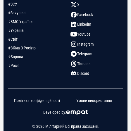
#ЗСУ
X
#Закупівлі
Facebook
#ВМС України
LinkedIn
#Україна
Youtube
#Світ
Instagram
#Війна З Росією
Telegram
#Європа
Threads
#Росія
Discord
Політика конфіденційності
Умови використання
Developed by:
© 2026 Мілітарний Всі права захищені.