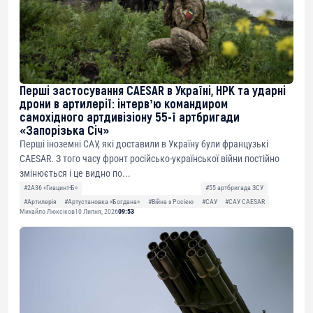
Перші застосування CAESAR в Україні, НРК та ударні
дрони в артилерії: інтервʼю командиром
самохідного артдивізіону 55-ї артбригади
«Запорізька Січ»
Перші іноземні САУ, які доставили в Україну були французькі
CAESAR. З того часу фронт російсько-української війни постійно
змінюється і це видно по...
#2А36 «Гиацинт-Б»
#55 артбригада ЗСУ
#Артилерія
#Артустановка «Богдана»
#Війна з Росією
#САУ
#САУ CAESAR
Михайло Люксіков
10 Липня, 2026
09:53