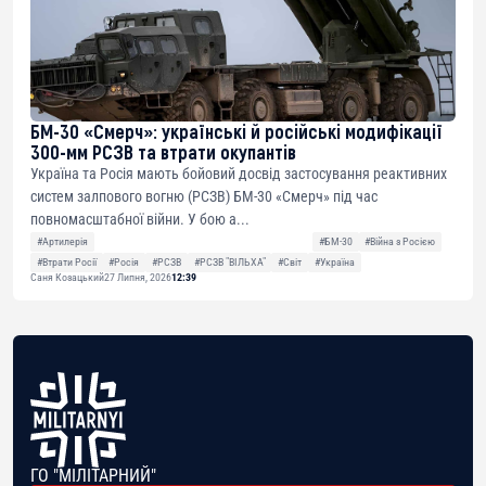
БМ-30 «Смерч»: українські й російські модифікації
300-мм РСЗВ та втрати окупантів
Україна та Росія мають бойовий досвід застосування реактивних
систем залпового вогню (РСЗВ) БМ-30 «Смерч» під час
повномасштабної війни. У бою а...
#Артилерія
#БМ-30
#Війна з Росією
#Втрати Росії
#Росія
#РСЗВ
#РСЗВ "ВІЛЬХА"
#Світ
#Україна
Саня Козацький
27 Липня, 2026
12:39
ГО "МІЛІТАРНИЙ"