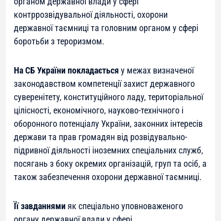
органом державної влади у сфері
контррозвідувальної діяльності, охорони
державної таємниці та головним органом у сфері
боротьби з тероризмом.
На СБ України покладається
у межах визначеної
законодавством компетенції захист державного
суверенітету, конституційного ладу, територіальної
цілісності, економічного, науково-технічного і
оборонного потенціалу України, законних інтересів
держави та прав громадян від розвідувально-
підривної діяльності іноземних спеціальних служб,
посягань з боку окремих організацій, груп та осіб, а
також забезпечення охорони державної таємниці.
Її завданнями
як спеціально уповноваженого
органу державної влади у сфері