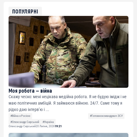
ETH
0xfD02863D3289416fcF50975c9DFda13623f97758
ПОПУЛЯРНІ
Моя робота — війна
Скажу чесно: мені нецікава медійна робота. Я не будую імідж і не
маю політичних амбіцій. Я займаюся війною. 24/7. Саме тому я
рідко даю інтерв’ю і ...
#Війна з Росією
#Головнокомандувач ЗСУ
#Олександр Сирський
#Україна
Олександр Сирський
20 Липня, 2026
19:21