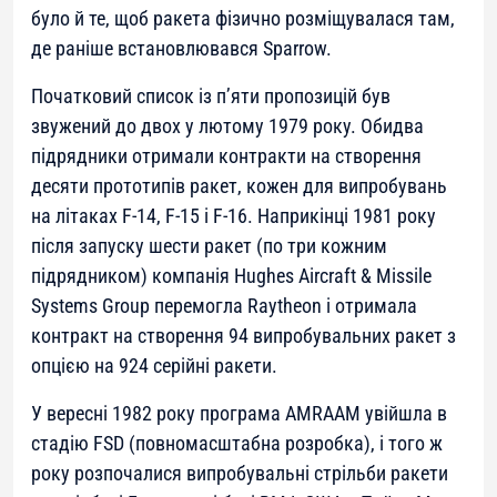
було й те, щоб ракета фізично розміщувалася там,
де раніше встановлювався Sparrow.
Початковий список із п’яти пропозицій був
звужений до двох у лютому 1979 року. Обидва
підрядники отримали контракти на створення
десяти прототипів ракет, кожен для випробувань
на літаках F-14, F-15 і F-16. Наприкінці 1981 року
після запуску шести ракет (по три кожним
підрядником) компанія Hughes Aircraft & Missile
Systems Group перемогла Raytheon і отримала
контракт на створення 94 випробувальних ракет з
опцією на 924 серійні ракети.
У вересні 1982 року програма AMRAAM увійшла в
стадію FSD (повномасштабна розробка), і того ж
року розпочалися випробувальні стрільби ракети