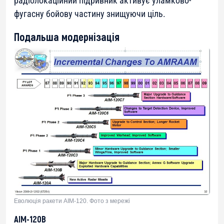
радіолокаційний підривник активує уламково-
фугасну бойову частину знищуючи ціль.
Подальша модернізація
Еволюція ракети AIM-120. Фото з мережі
AIM-120B