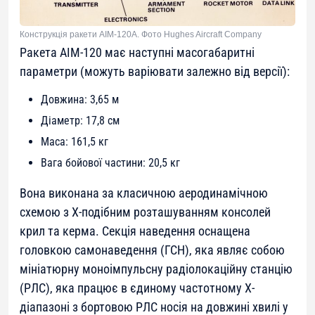
Конструкція ракети AIM-120A. Фото Hughes Aircraft Company
Ракета AIM-120 має наступні масогабаритні
параметри (можуть варіювати залежно від версії):
Довжина: 3,65 м
Діаметр: 17,8 см
Маса: 161,5 кг
Вага бойової частини: 20,5 кг
Вона виконана за класичною аеродинамічною
схемою з Х-подібним розташуванням консолей
крил та керма. Секція наведення оснащена
головкою самонаведення (ГСН), яка являє собою
мініатюрну моноімпульсну радіолокаційну станцію
(РЛС), яка працює в єдиному частотному X-
діапазоні з бортовою РЛС носія на довжині хвилі у