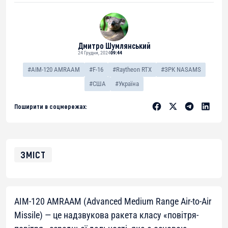
Дмитро Шумлянський
24 Грудня, 2024
09:44
#AIM-120 AMRAAM
#F-16
#Raytheon RTX
#ЗРК NASAMS
#США
#Україна
Поширити в соцмережах:
ЗМІСТ
AIM-120 AMRAAM (Advanced Medium Range Air-to-Air
Missile) — це надзвукова ракета класу «повітря-