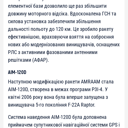
елементної бази дозволило ще раз збільшити
довжину моторного відсіка. Вдосконалена ГСН та
силова установка забезпечили збільшення
дальності польоту до 120 км. Це зробило ракету
ефективнішою, враховуючи взяття на озброєння
нових або модернізованих винищувачів, оснащених
РЛС з активними фазованими антенними
решітками (АФАР).
AIM-120D
Наступною модифікацією ракети AMRAAM стала
AIM-120D, створена в межах програми P3I-4. У
квітні 2006 року вона була вперше запущена з
винищувача 5-го покоління F-22A Raptor.
Система наведення AIM-120D була доповнена
приймачем супутникової навігаційної системи GPS і