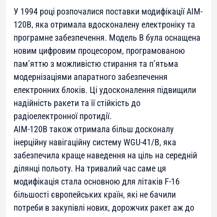
У 1994 році розпочалися поставки модифікації AIM-
120B, яка отримала вдосконалену електроніку та
програмне забезпечення. Модель B була оснащена
новим цифровим процесором, програмованою
пам’яттю з можливістю стирання та п’ятьма
модернізаціями апаратного забезпечення
електронних блоків. Ці удосконалення підвищили
надійність ракети та її стійкість до
радіоелектронної протидії.
AIM-120B також отримала більш досконалу
інерційну навігаційну систему WGU-41/B, яка
забезпечила краще наведення на ціль на середній
ділянці польоту. На тривалий час саме ця
модифікація стала основною для літаків F-16
більшості європейських країн, які не бачили
потреби в закупівлі нових, дорожчих ракет аж до