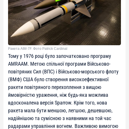
Ракета AIM-7F. Фото Patrick Cardinal
Тому у 1976 році було започатковано програму
AMRAAM. Метою спільної програми Військово-
повітряних Сил (ВПС) і Військово-морського флоту
(ВМФ) США було створення високоефективної
ракети повітряного перехоплення з вищою
ймовірністю ураження, ніж будь-яка можлива
вдосконалена версія Sparrow. Крім того, нова
ракета мала бути меншою, легшою, дешевшою,
надійнішою та сумісною з наявними на той час
радарами управління вогнем. Важливою вимогою