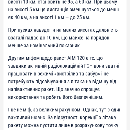
висоті 10 км, становить не 95, а 60 км. При цьому
на висоті 5 км ця дистанція зменшується до менш
як 40 км, а на висоті 1 км — до 25 км.
При пусках навздогін на малих висотах дальність
взагалі падає до 10 км, що майже на порядок
менше за номінальний показник.
Другим міфом щодо ракет AIM-120 є те, що
завдяки активній радіолокаційній ГСН вони здатні
працювати в режимі «вистрілив та забув» і не
потребують підсвічування з літака на відміну від
напівактивних ракет. Що значно спрощує
використання та робить його безпечнішим.
І це не міф, за великим рахунком. Однак, тут є один
важливий нюанс. За відсутності корекції з літака
ракету можна пустити лише в розрахункову точку