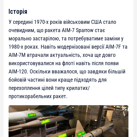
Історія
У середині 1970-х років військовим США стало
очевидним, що ракета AIM-7 Sparrow стає
морально застарілою, та потребуватиме заміни у
1980-х роках. Навіть модернізовані версії AIM-7F та
AIM-7M втрачали актуальність, хоча ще довго
використовувалися на флоті навіть після появи
AIM-120. Оскільки вважалося, що завдяки більшій
бойовій частині вони краще підходять для
перехоплення цілей типу крилатих/
протикорабельних ракет.