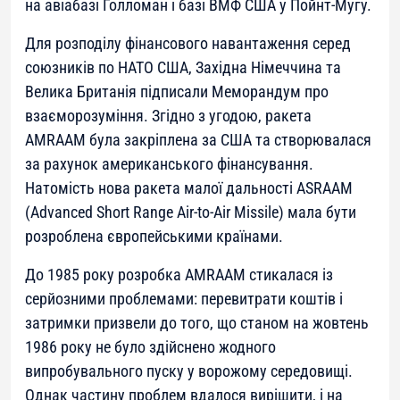
на авіабазі Голломан і базі ВМФ США у Пойнт-Мугу.
Для розподілу фінансового навантаження серед
союзників по НАТО США, Західна Німеччина та
Велика Британія підписали Меморандум про
взаєморозуміння. Згідно з угодою, ракета
AMRAAM була закріплена за США та створювалася
за рахунок американського фінансування.
Натомість нова ракета малої дальності ASRAAM
(Advanced Short Range Air-to-Air Missile) мала бути
розроблена європейськими країнами.
До 1985 року розробка AMRAAM стикалася із
серйозними проблемами: перевитрати коштів і
затримки призвели до того, що станом на жовтень
1986 року не було здійснено жодного
випробувального пуску у ворожому середовищі.
Однак частину проблем вдалося вирішити, і на