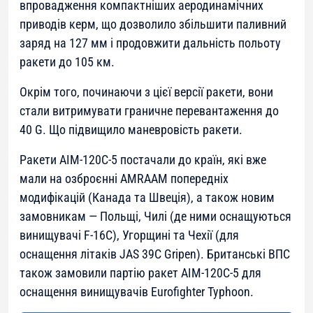
впровадження компактніших аеродинамічних
приводів керм, що дозволило збільшити паливний
заряд на 127 мм і продовжити дальність польоту
ракети до 105 км.
Окрім того, починаючи з цієї версії ракети, вони
стали витримувати граничне перевантаження до
40 G. Що підвищило маневровість ракети.
Ракети AIM-120C-5 постачали до країн, які вже
мали на озброєнні AMRAAM попередніх
модифікацій (Канада та Швеція), а також новим
замовникам — Польщі, Чилі (де ними оснащуються
винищувачі F-16C), Угорщині та Чехії (для
оснащення літаків JAS 39C Gripen). Британські ВПС
також замовили партію ракет AIM-120C-5 для
оснащення винищувачів Eurofighter Typhoon.