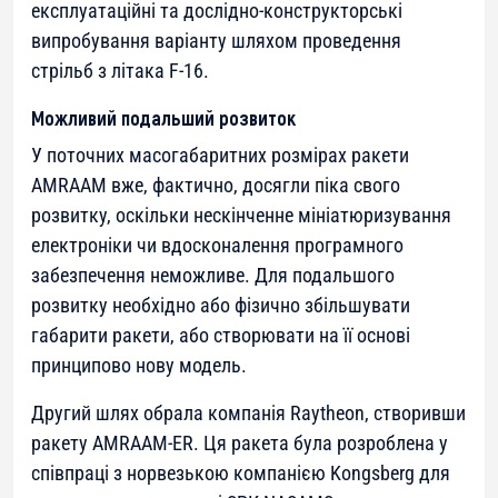
експлуатаційні та дослідно-конструкторські
випробування варіанту шляхом проведення
стрільб з літака F-16.
Можливий подальший розвиток
У поточних масогабаритних розмірах ракети
AMRAAM вже, фактично, досягли піка свого
розвитку, оскільки нескінченне мініатюризування
електроніки чи вдосконалення програмного
забезпечення неможливе. Для подальшого
розвитку необхідно або фізично збільшувати
габарити ракети, або створювати на її основі
принципово нову модель.
Другий шлях обрала компанія Raytheon, створивши
ракету AMRAAM-ER. Ця ракета була розроблена у
співпраці з норвезькою компанією Kongsberg для