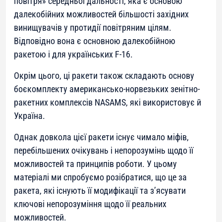
повітря» середньої дальності, яка є основою
далекобійних можливостей більшості західних
винищувачів у протидії повітряним цілям.
Відповідно вона є основною далекобійною
ракетою і для українських F-16.
Окрім цього, ці ракети також складають основу
боєкомплекту американсько-норвезьких зенітно-
ракетних комплексів NASAMS, які використовує й
Україна.
Однак довкола цієї ракети існує чимало міфів,
перебільшених очікувань і непорозумінь щодо її
можливостей та принципів роботи. У цьому
матеріалі ми спробуємо розібратися, що це за
ракета, які існують її модифікації та з’ясувати
ключові непорозуміння щодо її реальних
можливостей.