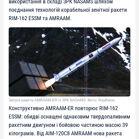
використання в складі ЗРК NASAMS шляхом
поєднання технологій корабельної зенітної ракети
RIM-162 ESSM та AMRAAM.
Запуск ракети AMRAAM-ER із ЗРК NASAMS. Фото: Raytheon
Конструктивно AMRAAM-ER повторює RIM-162
ESSM: обидві оснащені однаковим твердопаливним
ракетним двигуном і бойовою частиною масою 39
кілограмів. Від AIM-120C8 AMRAAM нова ракета