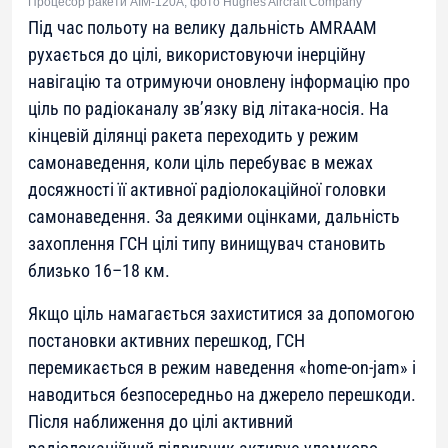
Процесор ракети AIM-120А, фото Hughes Aircraft Company
Під час польоту на велику дальність AMRAAM
рухається до цілі, використовуючи інерційну
навігацію та отримуючи оновлену інформацію про
ціль по радіоканалу зв’язку від літака-носія. На
кінцевій ділянці ракета переходить у режим
самонаведення, коли ціль перебуває в межах
досяжності її активної радіолокаційної головки
самонаведення. За деякими оцінками, дальність
захоплення ГСН цілі типу винищувач становить
близько 16–18 км.
Якщо ціль намагається захиститися за допомогою
постановки активних перешкод, ГСН
перемикається в режим наведення «home-on-jam» і
наводиться безпосередньо на джерело перешкоди.
Після наближення до цілі активний