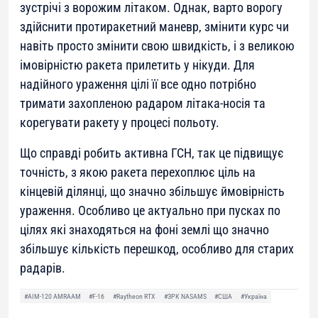
зустрічі з ворожим літаком. Однак, варто ворогу
здійснити протиракетний маневр, змінити курс чи
навіть просто змінити свою швидкість, і з великою
імовірністю ракета прилетить у нікуди. Для
надійного ураження цілі її все одно потрібно
тримати захопленою радаром літака-носія та
корегувати ракету у процесі польоту.
Що справді робить активна ГСН, так це підвищує
точність, з якою ракета перехоплює ціль на
кінцевій ділянці, що значно збільшує ймовірність
ураження. Особливо це актуально при пусках по
цілях які знаходяться на фоні землі що значно
збільшує кількість перешкод, особливо для старих
радарів.
#AIM-120 AMRAAM
#F-16
#Raytheon RTX
#ЗРК NASAMS
#США
#Україна