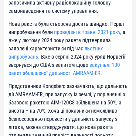
запозичила активну радіолокаційну головку
самонаведення та систему управління.
Нова ракета була створена досить швидко. Перші
випробування були
проведені в травні 2021 року
, а
вже у лютому 2024 року ракета підтвердила
заявлені характеристики під час
льотних
випробувань
. Вже в серпні 2024 року уряд Норвегії
звернувся до США з запитом щодо
закупівлі 100
ракет збільшеної дальності AMRAAM-ER
.
Представники Kongsberg зазначають, що дальність
дії AMRAAM-ER, при запуску із землі, у порівнянні з
базовою ракетою AIM-120C8 збільшена на 50%, а
висота – на 70%. Хоча ці показники неможливо
безпосередньо перевести у дальність запуску з
літака, можна стверджувати, що нова ракета
отримала значний приріст дальності польоту.