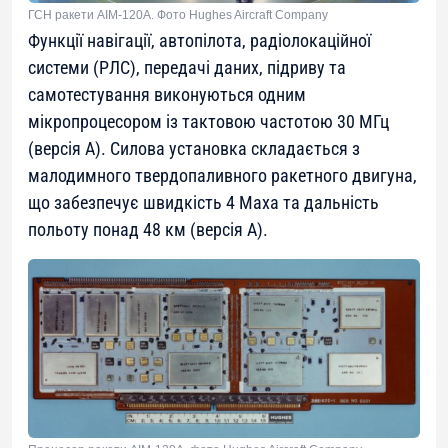
ГСН ракети AIM-120А. Фото Hughes Aircraft Company
Функції навігації, автопілота, радіолокаційної
системи (РЛС), передачі даних, підриву та
самотестування виконуються одним
мікропроцесором із тактовою частотою 30 МГц
(версія А). Силова установка складається з
малодимного твердопаливного ракетного двигуна,
що забезпечує швидкість 4 Маха та дальність
польоту понад 48 км (версія А).