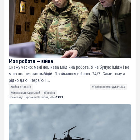
Моя робота — війна
Скажу чесно: мені нецікава медійна робота. Я не будую імідж і не
маю політичних амбіцій. Я займаюся війною. 24/7. Саме тому я
рідко даю інтерв’ю і ...
#Війна з Росією
#Головнокомандувач ЗСУ
#Олександр Сирський
#Україна
Олександр Сирський
20 Липня, 2026
19:21