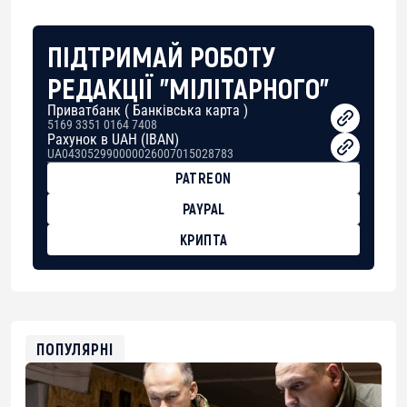
ПІДТРИМАЙ РОБОТУ
РЕДАКЦІЇ "МІЛІТАРНОГО"
Приватбанк ( Банківська карта )
5169 3351 0164 7408
Рахунок в UAH (IBAN)
UA043052990000026007015028783
PATREON
PAYPAL
КРИПТА
BTC
bc1qg0z99m95fte7kj8faa7h2kvnq92wvc53exe8gm
USDT
0x8676644fA7B6d328310283cAC1065Ae01d97CEe7
ETH
0xfD02863D3289416fcF50975c9DFda13623f97758
ПОПУЛЯРНІ