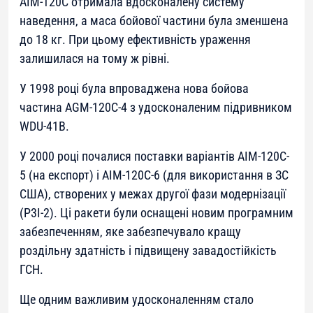
AIM-120C отримала вдосконалену систему
наведення, а маса бойової частини була зменшена
до 18 кг. При цьому ефективність ураження
залишилася на тому ж рівні.
У 1998 році була впроваджена нова бойова
частина AGM-120C-4 з удосконаленим підривником
WDU-41B.
У 2000 році почалися поставки варіантів AIM-120C-
5 (на експорт) і AIM-120C-6 (для використання в ЗС
США), створених у межах другої фази модернізації
(P3I-2). Ці ракети були оснащені новим програмним
забезпеченням, яке забезпечувало кращу
роздільну здатність і підвищену завадостійкість
ГСН.
Ще одним важливим удосконаленням стало