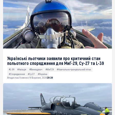
Українські льотчики заявили про критичний стан
польотного спорядження для МиГ-29, Су-27 та L-39
#L-39
#Авіація
#Винищувач
#МиГ-29
#Навчально-тренувальний літак
#Спорядження
#Су-27
#Україна
Владислав Хоменко
18 Березня, 2026
20:20