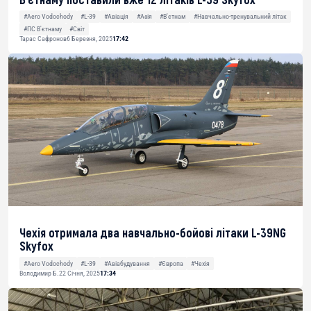
#Aero Vodochody
#L-39
#Авіація
#Азія
#В'єтнам
#Навчально-тренувальний літак
#ПС В'єтнаму
#Світ
Тарас Сафронов
6 Березня, 2025
17:42
Чехія отримала два навчально-бойові літаки L-39NG
Skyfox
#Aero Vodochody
#L-39
#Авіабудування
#Європа
#Чехія
Володимир Б.
22 Січня, 2025
17:34