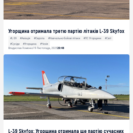
Угорщина отримала третю партію літаків L-39 Skyfox
#L-39
#Авіація
#Європа
#Навчально-бойові літаки
#ПС Угорщини
#Світ
#Сусіди
#Угорщина
#Чехія
Владислав Хоменко
19 Листопада, 2025
20:48
L-39 Skyfox: Угорщина отримала ще партію сучасних