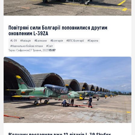
Повітряні сили Болгарії поповнилися другим
оновленим L-39ZA
#L-39
#Авіація
#Балкани
#Болгарія
#ВПС Болгарії
#Європа
#Навчально-бойові літаки
#Світ
Тарас Сафронов
27 Травня, 2025
15:07
В’єтнаму поставили вже 12 літаків L-39 Skyfox