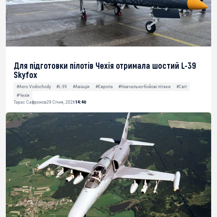
Для підготовки пілотів Чехія отримала шостий L-39
Skyfox
#Aero Vodochody
#L-39
#Авіація
#Європа
#Навчально-бойові літаки
#Світ
#Чехія
Тарас Сафронов
29 Січня, 2026
14:46