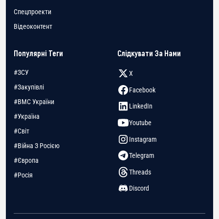
Спецпроекти
Відеоконтент
Популярні Теги
Слідкувати За Нами
#ЗСУ
X
#Закупівлі
Facebook
#ВМС України
LinkedIn
#Україна
Youtube
#Світ
Instagram
#Війна З Росією
Telegram
#Європа
Threads
#Росія
Discord