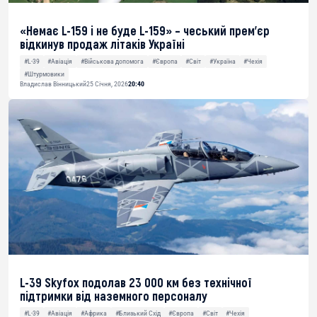
«Немає L-159 і не буде L-159» – чеський прем’єр
відкинув продаж літаків Україні
#L-39
#Авіація
#Військова допомога
#Європа
#Світ
#Україна
#Чехія
#Штурмовики
Владислав Вінницький
25 Січня, 2026
20:40
L-39 Skyfox подолав 23 000 км без технічної
підтримки від наземного персоналу
#L-39
#Авіація
#Африка
#Близький Схід
#Європа
#Світ
#Чехія