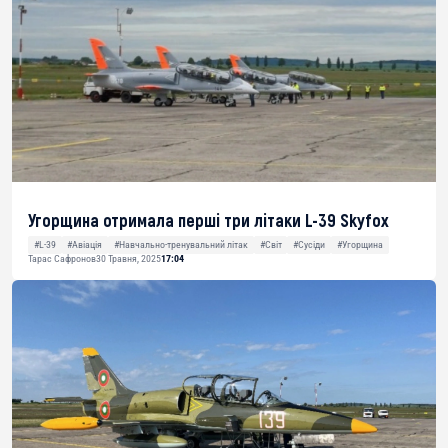
Угорщина отримала перші три літаки L-39 Skyfox
#L-39
#Авіація
#Навчально-тренувальний літак
#Світ
#Сусіди
#Угорщина
Тарас Сафронов
30 Травня, 2025
17:04