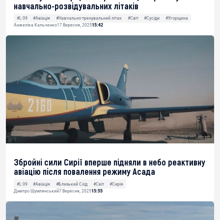
навчально-розвідувальних літаків
#L-39
#Авіація
#Навчально-тренувальний літак
#Світ
#Сусіди
#Угорщина
Анжеліка Кальченко
17 Вересня, 2025
15:42
Збройні сили Сирії вперше підняли в небо реактивну
авіацію після повалення режиму Асада
#L-39
#Авіація
#Близький Схід
#Світ
#Сирія
Дмитро Шумлянський
7 Вересня, 2025
15:55