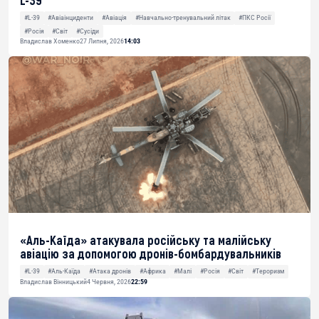
L-39
#L-39
#Авіаінциденти
#Авіація
#Навчально-тренувальний літак
#ПКС Росії
#Росія
#Світ
#Сусіди
Владислав Хоменко
27 Липня, 2026
14:03
«Аль-Каїда» атакувала російську та малійську
авіацію за допомогою дронів-бомбардувальників
#L-39
#Аль-Каїда
#Атака дронів
#Африка
#Малі
#Росія
#Світ
#Тероризм
Владислав Вінницький
4 Червня, 2026
22:59