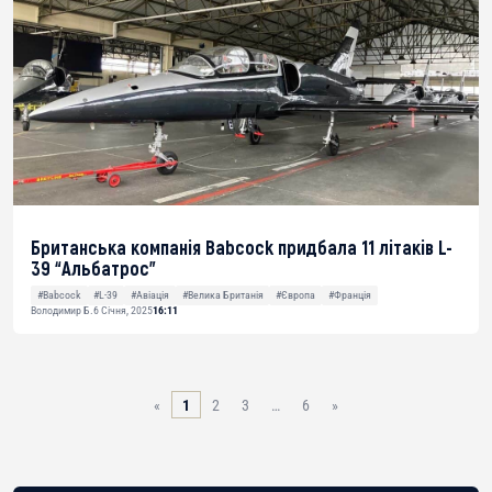
Британська компанія Babcock придбала 11 літаків L-
39 “Альбатрос”
#Babcock
#L-39
#Авіація
#Велика Британія
#Європа
#Франція
Володимир Б.
6 Січня, 2025
16:11
«
1
2
3
…
6
»