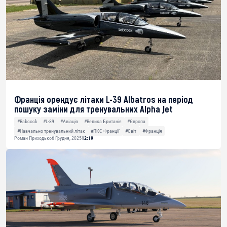
Франція орендує літаки L-39 Albatros на період
пошуку заміни для тренувальних Alpha Jet
#Babcock
#L-39
#Авіація
#Велика Британія
#Європа
#Навчально-тренувальний літак
#ПКС Франції
#Світ
#Франція
Роман Приходько
6 Грудня, 2025
12:19