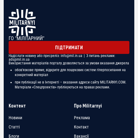
ГО "МІЛІТАРНИЙ"
ПІДТРИМАТИ
Надіслати новину або пресреліз:
info@mil.in.ua
| З питань реклами:
ads@mil.in.ua
Використання матеріалів порталу дозволяється за умови вказання джерела
обов'язкове пряме, відкрите для пошукових систем гіперпосилання на
конкретний матеріал
при публікації не в Інтернеті – вказання адреси сайту MILITARNYI.COM.
Матеріали «Спецпроектів» публікуються на правах реклами.
Контент
Про Militarnyi
Новини
Реклама
Статті
Контакт
Блоги
Вакансії