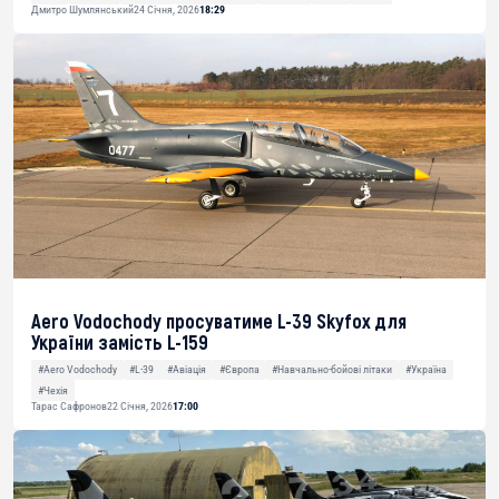
Дмитро Шумлянський
24 Січня, 2026
18:29
Aero Vodochody просуватиме L-39 Skyfox для
України замість L-159
#Aero Vodochody
#L-39
#Авіація
#Європа
#Навчально-бойові літаки
#Україна
#Чехія
Тарас Сафронов
22 Січня, 2026
17:00