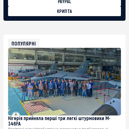
PAYPAL
КРИПТА
BTC
bc1qg0z99m95fte7kj8faa7h2kvnq92wvc53exe8gm
USDT
0x8676644fA7B6d328310283cAC1065Ae01d97CEe7
ETH
0xfD02863D3289416fcF50975c9DFda13623f97758
ПОПУЛЯРНІ
Нігерія прийняла перші три легкі штурмовики M-
346FA