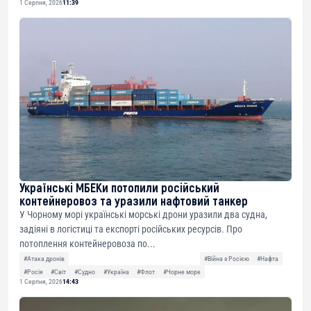
1 Серпня, 2026
11:39
Українські МБЕКи потопили російський
контейнеровоз та уразили нафтовий танкер
У Чорному морі українські морські дрони уразили два судна,
задіяні в логістиці та експорті російських ресурсів. Про
потоплення контейнеровоза по...
#Атака дронів
#Війна з Росією
#Нафта
#Росія
#Світ
#Судно
#Україна
#Флот
#Чорне море
1 Серпня, 2026
14:43