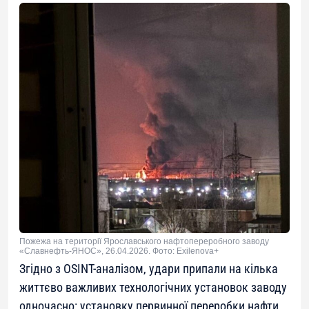
Пожежа на території Ярославського нафтопереробного заводу
«Славнефть-ЯНОС», 26.04.2026. Фото: Exilenova+
Згідно з OSINT-аналізом, удари припали на кілька
життєво важливих технологічних установок заводу
одночасно: установку первинної переробки нафти