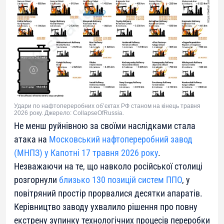
Удари по нафтопереробних об’єктах РФ станом на кінець травня
2026 року. Джерело: CollapseOfRussia.
Не менш руйнівною за своїми наслідками стала
атака на
Московський нафтопереробний завод
(МНПЗ) у Капотні 17 травня 2026 року
.
Незважаючи на те, що навколо російської столиці
розгорнули
близько 130 позицій систем ППО
, у
повітряний простір прорвалися десятки апаратів.
Керівництво заводу ухвалило рішення про повну
екстрену зупинку технологічних процесів переробки