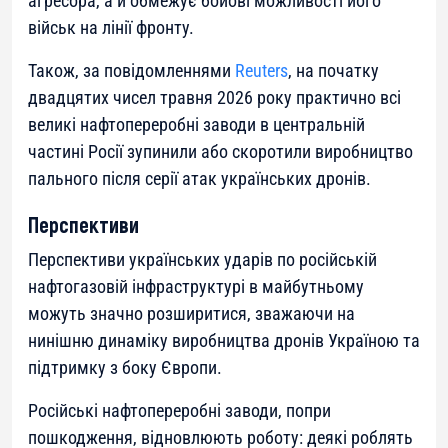
агресора, а й обмежує бойові можливості його
військ на лінії фронту.
Також, за повідомленнями
Reuters
, на початку
двадцятих чисел травня 2026 року практично всі
великі нафтопереробні заводи в центральній
частині Росії зупинили або скоротили виробництво
пального після серії атак українських дронів.
Перспективи
Перспективи українських ударів по російській
нафтогазовій інфраструктурі в майбутньому
можуть значно розширитися, зважаючи на
нинішню динаміку виробництва дронів Україною та
підтримку з боку Європи.
Російські нафтопереробні заводи, попри
пошкодження, відновлюють роботу: деякі роблять