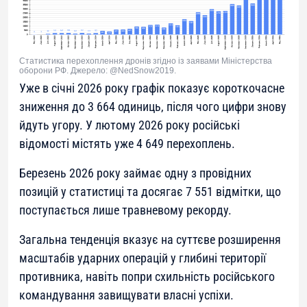
Статистика перехоплення дронів згідно із заявами Міністерства
оборони РФ. Джерело: @NedSnow2019.
Уже в січні 2026 року графік показує короткочасне
зниження до 3 664 одиниць, після чого цифри знову
йдуть угору. У лютому 2026 року російські
відомості містять уже 4 649 перехоплень.
Березень 2026 року займає одну з провідних
позицій у статистиці та досягає 7 551 відмітки, що
поступається лише травневому рекорду.
Загальна тенденція вказує на суттєве розширення
масштабів ударних операцій у глибині території
противника, навіть попри схильність російського
командування завищувати власні успіхи.