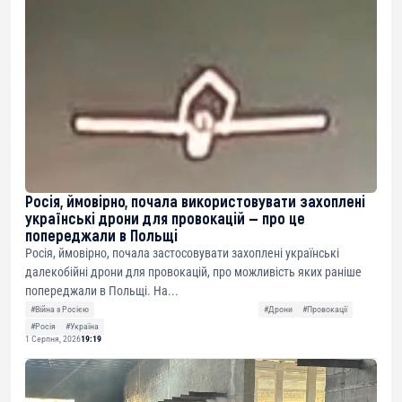
Росія, ймовірно, почала використовувати захоплені
українські дрони для провокацій — про це
попереджали в Польщі
Росія, ймовірно, почала застосовувати захоплені українські
далекобійні дрони для провокацій, про можливість яких раніше
попереджали в Польщі. На...
#Війна з Росією
#Дрони
#Провокації
#Росія
#Україна
1 Серпня, 2026
19:19