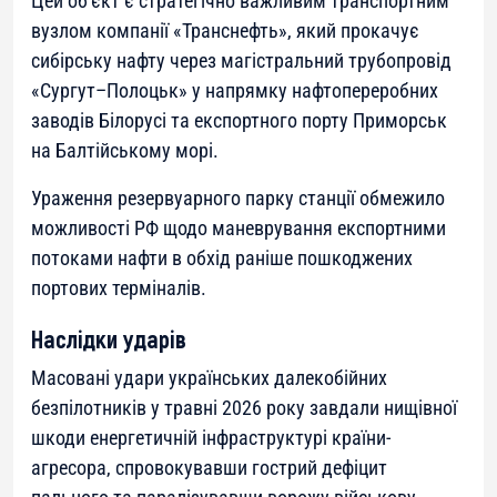
Цей об’єкт є стратегічно важливим транспортним
вузлом компанії «Транснефть», який прокачує
сибірську нафту через магістральний трубопровід
«Сургут–Полоцьк» у напрямку нафтопереробних
заводів Білорусі та експортного порту Приморськ
на Балтійському морі.
Ураження резервуарного парку станції обмежило
можливості РФ щодо маневрування експортними
потоками нафти в обхід раніше пошкоджених
портових терміналів.
Наслідки ударів
Масовані удари українських далекобійних
безпілотників у травні 2026 року завдали нищівної
шкоди енергетичній інфраструктурі країни-
агресора, спровокувавши гострий дефіцит