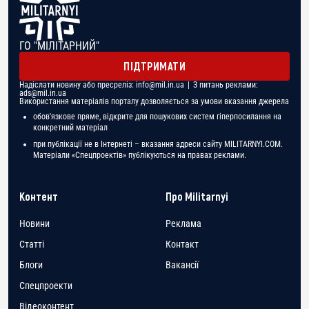
ГО "МІЛІТАРНИЙ"
ПІДТРИМАТИ
Надіслати новину або пресреліз:
info@mil.in.ua
| З питань реклами:
ads@mil.in.ua
Використання матеріалів порталу дозволяється за умови вказання джерела
обов'язкове пряме, відкрите для пошукових систем гіперпосилання на
конкретний матеріал
при публікації не в Інтернеті – вказання адреси сайту MILITARNYI.COM.
Матеріали «Спецпроектів» публікуються на правах реклами.
Контент
Про Militarnyi
Новини
Реклама
Статті
Контакт
Блоги
Вакансії
Спецпроекти
Відеоконтент