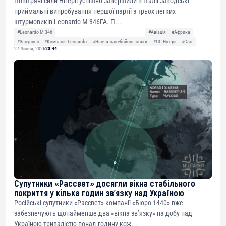
Повітряні сили Нігерії успішно завершили в Італії заводські
приймальні випробування першої партії з трьох легких
штурмовиків Leonardo M-346FA. П...
#Leonardo M-346
#Авіація
#Африка
#Закупівлі
#Компанія Leonardo
#Навчально-бойові літаки
#ПС Нігерії
#Світ
27 Липня, 2026
23:44
Супутники «Рассвет» досягли вікна стабільного
покриття у кілька годин зв’язку над Україною
Російські супутники «Рассвет» компанії «Бюро 1440» вже
забезпечують щонайменше два «вікна зв’язку» на добу над
Україною тривалістю понад годину кож...