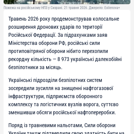
Пожежа на російському НПЗ у Сизрані. 21 травня 2026. Джерело: Exilenova+
Травень 2026 року продемонстрував колосальне
розширення дронових ударів по території
Російської Федерації. За підрахунками заяв
Міністерства оборони РФ, російські сили
протиповітряної оборони нібито перехопили
рекордну кількість — 8 973 українські далекобійні
безпілотники за місяць.
Українські підрозділи безпілотних систем
зосередили зусилля на знищенні нафтогазової
інфраструктури, підприємств оборонного
комплексу та логістичних вузлів ворога, суттєво
зменшивши обсяги російської нафтопереробки.
Поряд із травневими нальотами, Сили оборони
України також підтвердили свою здатність бити на