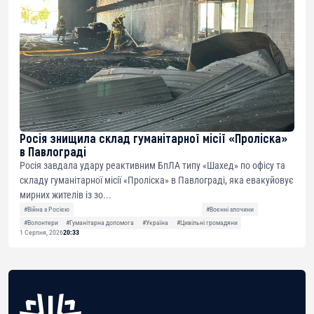
Росія знищила склад гуманітарної місії «Проліска»
в Павлограді
Росія завдала удару реактивним БпЛА типу «Шахед» по офісу та
складу гуманітарної місії «Проліска» в Павлограді, яка евакуйовує
мирних жителів із зо...
#Війна з Росією
#Воєнні злочини
#Волонтери
#Гуманітарна допомога
#Україна
#Цивільні громадяни
1 Серпня, 2026
20:33