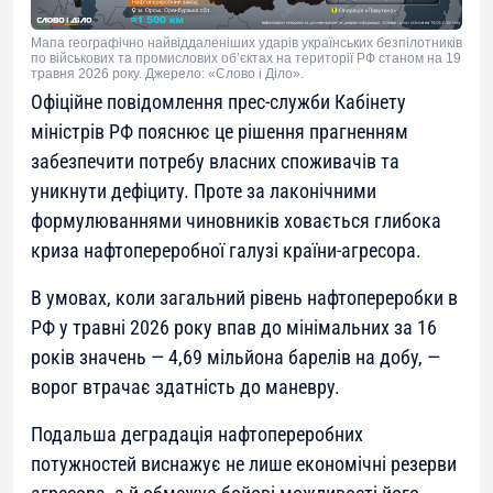
Мапа географічно найвіддаленіших ударів українських безпілотників
по військових та промислових об’єктах на території РФ станом на 19
травня 2026 року. Джерело: «Слово і Діло».
Офіційне повідомлення прес-служби Кабінету
міністрів РФ пояснює це рішення прагненням
забезпечити потребу власних споживачів та
уникнути дефіциту. Проте за лаконічними
формулюваннями чиновників ховається глибока
криза нафтопереробної галузі країни-агресора.
В умовах, коли загальний рівень нафтопереробки в
РФ у травні 2026 року впав до мінімальних за 16
років значень — 4,69 мільйона барелів на добу, —
ворог втрачає здатність до маневру.
Подальша деградація нафтопереробних
потужностей виснажує не лише економічні резерви