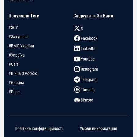
Популярні Теги
Слідкувати За Нами
#ЗСУ
X
#Закупівлі
Facebook
#ВМС України
LinkedIn
#Україна
Youtube
#Світ
Instagram
#Війна З Росією
Telegram
#Європа
Threads
#Росія
Discord
Політика конфіденційності
Умови використання