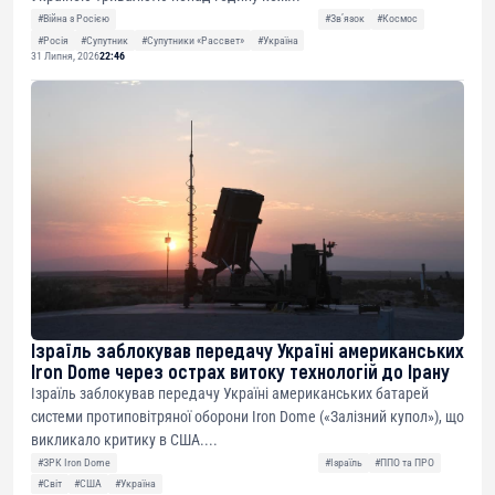
#Війна з Росією
#Звʼязок
#Космос
#Росія
#Супутник
#Супутники «Рассвет»
#Україна
31 Липня, 2026
22:46
Ізраїль заблокував передачу Україні американських
Iron Dome через острах витоку технологій до Ірану
Ізраїль заблокував передачу Україні американських батарей
системи протиповітряної оборони Iron Dome («Залізний купол»), що
викликало критику в США....
#ЗРК Iron Dome
#Ізраїль
#ППО та ПРО
#Світ
#США
#Україна