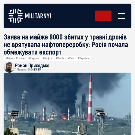
Заява на майже 9000 збитих у травні дронів
не врятувала нафтопереробку: Росія почала
обмежувати експорт
#Війна з Росією
#Європа
#Нафта
#Росія
#Світ
#Україна
Роман Приходько
1 Червня, 2026
15:15