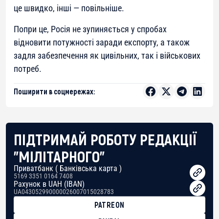
це швидко, інші — повільніше.
Попри це, Росія не зупиняється у спробах
відновити потужності заради експорту, а також
задля забезпечення як цивільних, так і військових
потреб.
Поширити в соцмережах:
ПІДТРИМАЙ РОБОТУ РЕДАКЦІЇ
"МІЛІТАРНОГО"
Приватбанк ( Банківська карта )
5169 3351 0164 7408
Рахунок в UAH (IBAN)
UA043052990000026007015028783
PATREON