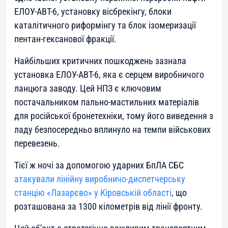
ЕЛОУ-АВТ-6, установку вісбрекінгу, блоки
каталітичного риформінгу та блок ізомеризації
пентан-гексанової фракції.
Найбільших критичних пошкоджень зазнала
установка ЕЛОУ-АВТ-6, яка є серцем виробничого
ланцюга заводу. Цей НПЗ є ключовим
постачальником пально-мастильних матеріалів
для російської бронетехніки, тому його виведення з
ладу безпосередньо вплинуло на темпи військових
перевезень.
Тієї ж ночі за допомогою ударних БпЛА СБС
атакували лінійну виробничо-диспетчерську
станцію «Лазарєво» у Кіровській області
, що
розташована за 1300 кілометрів від лінії фронту.