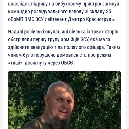
внаслідок підриву на вибуховому пристрої загинув
командир розвідувального взводу зі складу 35
оБрМП ВМС ЗСУ лейтенант Дмитро Красногрудь.
Надалі російські окупаційні війська із трьох сторін
обстріляли першу групу армійців ЗСУ, яка мала
здійснити евакуацію тіла полеглого офіцера. Таким
чином було порушено домовленість про режим
«тиші», досягнуту через ОБСЄ.