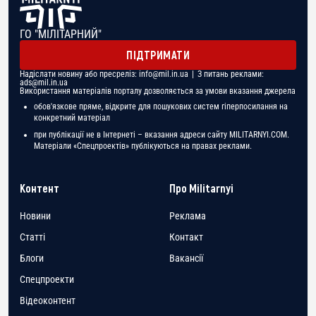
ГО "МІЛІТАРНИЙ"
ПІДТРИМАТИ
Надіслати новину або пресреліз:
info@mil.in.ua
| З питань реклами:
ads@mil.in.ua
Використання матеріалів порталу дозволяється за умови вказання джерела
обов'язкове пряме, відкрите для пошукових систем гіперпосилання на
конкретний матеріал
при публікації не в Інтернеті – вказання адреси сайту MILITARNYI.COM.
Матеріали «Спецпроектів» публікуються на правах реклами.
Контент
Про Militarnyi
Новини
Реклама
Статті
Контакт
Блоги
Вакансії
Спецпроекти
Відеоконтент