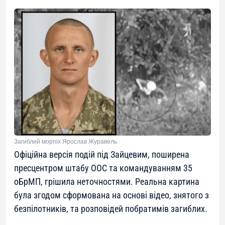
Загиблий морпіх Ярослав Журавель
Офіційна версія подій під Зайцевим, поширена
пресцентром штабу ООС та командуванням 35
оБрМП, грішила неточностями. Реальна картина
була згодом сформована на основі відео, знятого з
безпілотників, та розповідей побратимів загиблих.