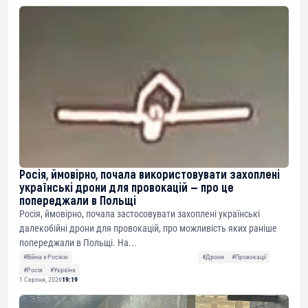
Росія, ймовірно, почала використовувати захоплені
українські дрони для провокацій — про це
попереджали в Польщі
Росія, ймовірно, почала застосовувати захоплені українські
далекобійні дрони для провокацій, про можливість яких раніше
попереджали в Польщі. На...
#Війна з Росією
#Дрони
#Провокації
#Росія
#Україна
1 Серпня, 2026
19:19