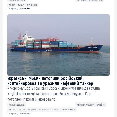
#Світ
#США
#Україна
1 Серпня, 2026
11:39
Українські МБЕКи потопили російський
контейнеровоз та уразили нафтовий танкер
У Чорному морі українські морські дрони уразили два судна,
задіяні в логістиці та експорті російських ресурсів. Про
потоплення контейнеровоза по...
#Атака дронів
#Війна з Росією
#Нафта
#Росія
#Світ
#Судно
#Україна
#Флот
#Чорне море
1 Серпня, 2026
14:43