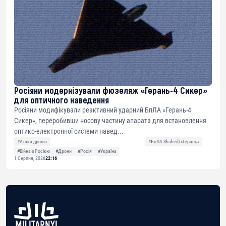
Росіяни модернізували фюзеляж «Герань-4 Сикер»
для оптичного наведення
Росіяни модифікували реактивний ударний БпЛА «Герань-4
Сикер», переробивши носову частину апарата для встановлення
оптико-електронної системи навед...
#Атака дронів
#БпЛА Shahed/«Герань»
#Війна з Росією
#Дрони
#Росія
#Україна
1 Серпня, 2026
22:16