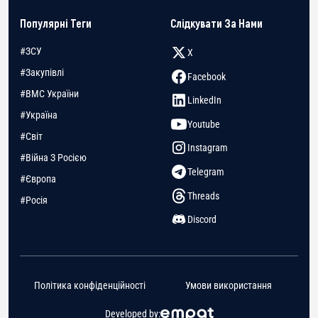
Популярні Теги
Слідкувати За Нами
#ЗСУ
X
#Закупівлі
Facebook
#ВМС України
LinkedIn
#Україна
Youtube
#Світ
Instagram
#Війна З Росією
Telegram
#Європа
Threads
#Росія
Discord
Політика конфіденційності
Умови використання
Developed by: