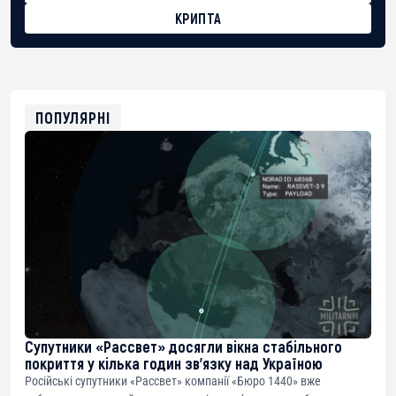
КРИПТА
BTC
bc1qg0z99m95fte7kj8faa7h2kvnq92wvc53exe8gm
USDT
0x8676644fA7B6d328310283cAC1065Ae01d97CEe7
ETH
0xfD02863D3289416fcF50975c9DFda13623f97758
ПОПУЛЯРНІ
Супутники «Рассвет» досягли вікна стабільного
покриття у кілька годин зв’язку над Україною
Російські супутники «Рассвет» компанії «Бюро 1440» вже