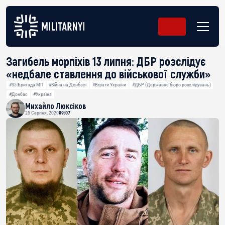
Загибель морпіхів 13 липня: ДБР розслідує
«недбале ставлення до військової служби»
#35 Бригада МП
#Війна на Донбасі
#Втрати України
#ДБР (Державне бюро розслідувань)
#Донбас
#Україна
Михайло Люксіков
25 Серпня, 2020
09:07