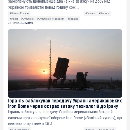
забезпечують щонайменше два «вікна зв’язку» на добу над
Україною тривалістю понад годину кож...
#Війна з Росією
#Звʼязок
#Космос
#Росія
#Супутник
#Супутники «Рассвет»
#Україна
31 Липня, 2026
22:46
Ізраїль заблокував передачу Україні американських
Iron Dome через острах витоку технологій до Ірану
Ізраїль заблокував передачу Україні американських батарей
системи протиповітряної оборони Iron Dome («Залізний купол»), що
викликало критику в США....
#ЗРК Iron Dome
#Ізраїль
#ППО та ПРО