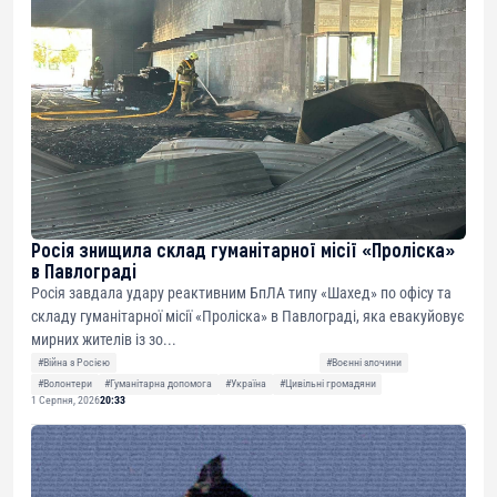
Росія знищила склад гуманітарної місії «Проліска»
в Павлограді
Росія завдала удару реактивним БпЛА типу «Шахед» по офісу та
складу гуманітарної місії «Проліска» в Павлограді, яка евакуйовує
мирних жителів із зо...
#Війна з Росією
#Воєнні злочини
#Волонтери
#Гуманітарна допомога
#Україна
#Цивільні громадяни
1 Серпня, 2026
20:33