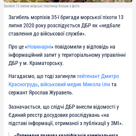
Загиблі 13 липня морські піхотинці Колаж з фото
Загибель морпіхів 35-ї бригади морської піхоти 13
липня 2020 року розслідується ДБР як «недбале
ставлення до військової служби».
Про це «
Новинарні
» повідомили у відповідь на
інформаційний запит у територіальному управлінні
ДБР у м. Краматорську.
Нагадаємо, що тоді загинули
лейтенант Дмитро
Красногрудь
,
військовий медик Микола Ілін
та
сержант Ярослав Журавель.
Зазначається, що слідчі ДБР внесли відомості у
Єдиний реєстр досудових розслідувань «на
підставі інформації, отриманої з публікації у ЗМІ».
«Попередня правова кваліфікація кримінального