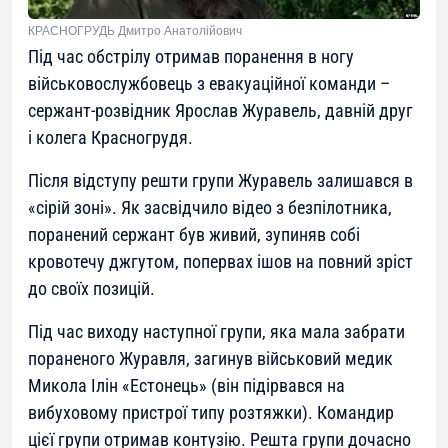
КРАСНОГРУДЬ Дмитро Анатолійович
Під час обстрілу отримав поранення в ногу
військовослужбовець з евакуаційної команди –
сержант-розвідник Ярослав Журавель, давній друг
і колега Красногрудя.
Після відступу решти групи Журавель залишався в
«сірій зоні». Як засвідчило відео з безпілотника,
поранений сержант був живий, зупиняв собі
кровотечу джгутом, попервах ішов на повний зріст
до своїх позицій.
Під час виходу наступної групи, яка мала забрати
пораненого Журавля, загинув військовий медик
Микола Ілін «Естонець» (він підірвався на
вибуховому пристрої типу розтяжки). Командир
цієї групи отримав контузію. Решта групи дочасно