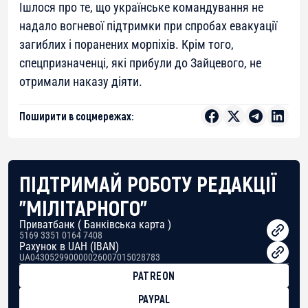
Ішлося про те, що українське командування не
надало вогневої підтримки при спробах евакуації
загиблих і поранених морпіхів. Крім того,
спецпризначенці, які прибули до Зайцевого, не
отримали наказу діяти.
Поширити в соцмережах:
ПІДТРИМАЙ РОБОТУ РЕДАКЦІЇ
"МІЛІТАРНОГО"
Приватбанк ( Банківська карта )
5169 3351 0164 7408
Рахунок в UAH (IBAN)
UA043052990000026007015028783
PATREON
PAYPAL