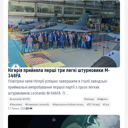
Нігерія прийняла перші три легкі штурмовики M-
346FA
Повітряні сили Нігерії успішно завершили в Італії заводські
приймальні випробування першої партії з трьох легких
штурмовиків Leonardo M-346FA. П...
#Leonardo M-346
#Авіація
#Африка
#Закупівлі
#Компанія Leonardo
#Навчально-бойові літаки
#ПС Нігерії
#Світ
27 Липня, 2026
23:44