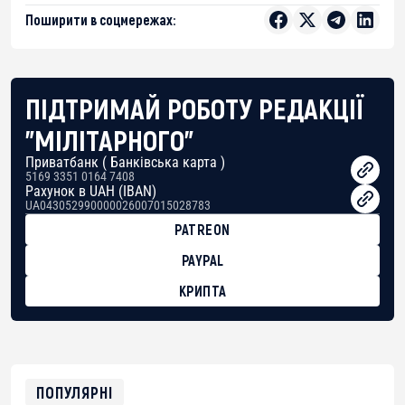
Поширити в соцмережах:
ПІДТРИМАЙ РОБОТУ РЕДАКЦІЇ
"МІЛІТАРНОГО"
Приватбанк ( Банківська карта )
5169 3351 0164 7408
Рахунок в UAH (IBAN)
UA043052990000026007015028783
PATREON
PAYPAL
КРИПТА
BTC
bc1qg0z99m95fte7kj8faa7h2kvnq92wvc53exe8gm
USDT
0x8676644fA7B6d328310283cAC1065Ae01d97CEe7
ETH
0xfD02863D3289416fcF50975c9DFda13623f97758
ПОПУЛЯРНІ