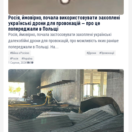
Росія, ймовірно, почала використовувати захоплені
українські дрони для провокацій — про це
попереджали в Польщі
Росія, ймовірно, почала застосовувати захоплені українські
далекобійні дрони для провокацій, про можливість яких раніше
попереджали в Польщі. На...
#Війна з Росією
#Дрони
#Провокації
#Росія
#Україна
1 Серпня, 2026
19:19