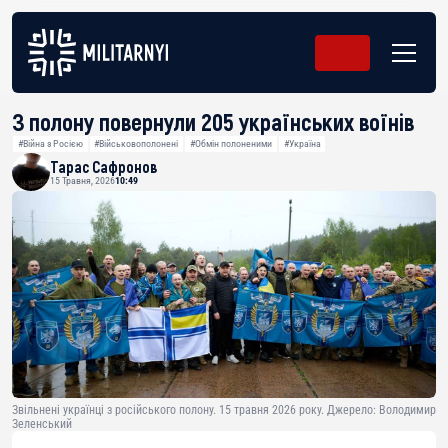
З полону повернули 205 українських воїнів
#Війна з Росією
#Військовополонені
#Обмін полоненими
#Україна
Тарас Сафронов
15 Травня, 2026
10:49
Звільнені українці з російського полону. 15 травня 2026 року. Джерело: Володимир
Зеленський