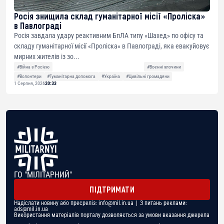
Росія знищила склад гуманітарної місії «Проліска»
в Павлограді
Росія завдала удару реактивним БпЛА типу «Шахед» по офісу та
складу гуманітарної місії «Проліска» в Павлограді, яка евакуйовує
мирних жителів із зо...
#Війна з Росією
#Воєнні злочини
#Волонтери
#Гуманітарна допомога
#Україна
#Цивільні громадяни
1 Серпня, 2026
20:33
ГО "МІЛІТАРНИЙ"
ПІДТРИМАТИ
Надіслати новину або пресреліз:
info@mil.in.ua
| З питань реклами:
ads@mil.in.ua
Використання матеріалів порталу дозволяється за умови вказання джерела