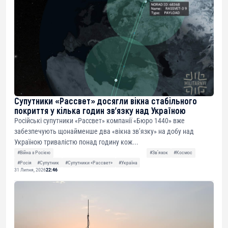
Супутники «Рассвет» досягли вікна стабільного
покриття у кілька годин зв’язку над Україною
Російські супутники «Рассвет» компанії «Бюро 1440» вже
забезпечують щонайменше два «вікна зв’язку» на добу над
Україною тривалістю понад годину кож...
#Війна з Росією
#Звʼязок
#Космос
#Росія
#Супутник
#Супутники «Рассвет»
#Україна
31 Липня, 2026
22:46