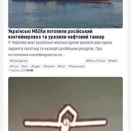
Українські МБЕКи потопили російський
контейнеровоз та уразили нафтовий танкер
У Чорному морі українські морські дрони уразили два судна,
задіяні в логістиці та експорті російських ресурсів. Про
потоплення контейнеровоза по...
#Атака дронів
#Війна з Росією
#Нафта
#Росія
#Світ
#Судно
#Україна
#Флот
#Чорне море
1 Серпня, 2026
14:43