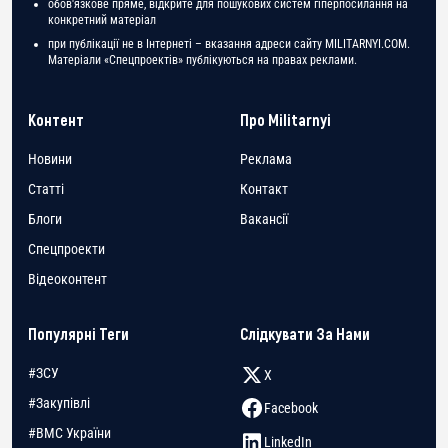
обов'язкове пряме, відкрите для пошукових систем гіперпосилання на
конкретний матеріал
при публікації не в Інтернеті – вказання адреси сайту MILITARNYI.COM.
Матеріали «Спецпроектів» публікуються на правах реклами.
Контент
Про Militarnyi
Новини
Реклама
Статті
Контакт
Блоги
Вакансії
Спецпроекти
Відеоконтент
Популярні Теги
Слідкувати За Нами
#ЗСУ
X
#Закупівлі
Facebook
#ВМС України
LinkedIn