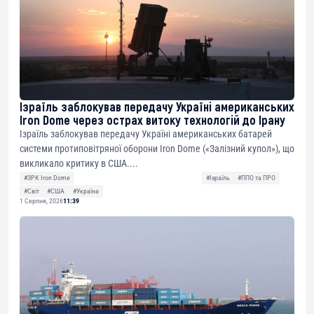
Ізраїль заблокував передачу Україні американських
Iron Dome через острах витоку технологій до Ірану
Ізраїль заблокував передачу Україні американських батарей
системи протиповітряної оборони Iron Dome («Залізний купол»), що
викликало критику в США....
#ЗРК Iron Dome
#Ізраїль
#ППО та ПРО
#Світ
#США
#Україна
1 Серпня, 2026
11:39