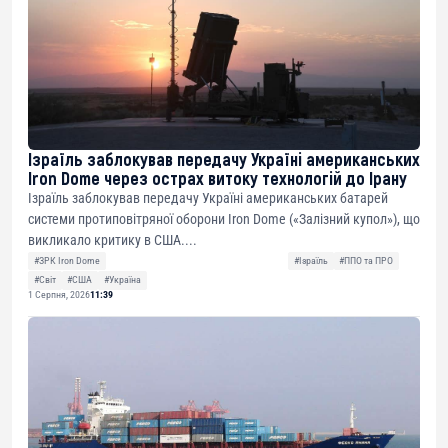
Ізраїль заблокував передачу Україні американських
Iron Dome через острах витоку технологій до Ірану
Ізраїль заблокував передачу Україні американських батарей
системи протиповітряної оборони Iron Dome («Залізний купол»), що
викликало критику в США....
#ЗРК Iron Dome
#Ізраїль
#ППО та ПРО
#Світ
#США
#Україна
1 Серпня, 2026
11:39