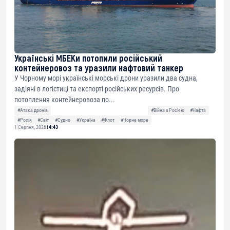
Українські МБЕКи потопили російський
контейнеровоз та уразили нафтовий танкер
У Чорному морі українські морські дрони уразили два судна,
задіяні в логістиці та експорті російських ресурсів. Про
потоплення контейнеровоза по...
#Атака дронів
#Війна з Росією
#Нафта
#Росія
#Світ
#Судно
#Україна
#Флот
#Чорне море
1 Серпня, 2026
14:43