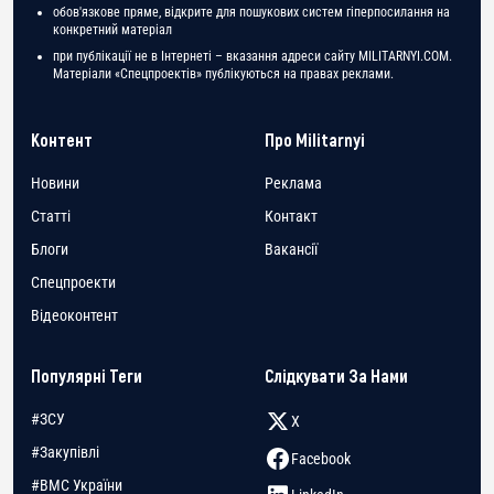
обов'язкове пряме, відкрите для пошукових систем гіперпосилання на
конкретний матеріал
при публікації не в Інтернеті – вказання адреси сайту MILITARNYI.COM.
Матеріали «Спецпроектів» публікуються на правах реклами.
Контент
Про Militarnyi
Новини
Реклама
Статті
Контакт
Блоги
Вакансії
Спецпроекти
Відеоконтент
Популярні Теги
Слідкувати За Нами
#ЗСУ
X
#Закупівлі
Facebook
#ВМС України