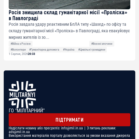
Росія знищила склад гуманітарної місії «Проліска»
в Павлограді
Росія завдала удару реактивним БпЛА типу «Шахед» по офісу та
складу гуманітарної місії «Проліска» в Павлограді, яка евакуйовує
мирних жителів із зо...
#Війна з Росією
#Воєнні злочини
#Волонтери
#Гуманітарна допомога
#Україна
#Цивільні громадяни
1 Серпня, 2026
20:33
ГО "МІЛІТАРНИЙ"
ПІДТРИМАТИ
Надіслати новину або пресреліз:
info@mil.in.ua
| З питань реклами:
ads@mil.in.ua
Використання матеріалів порталу дозволяється за умови вказання джерела