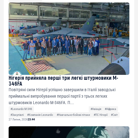
Нігерія прийняла перші три легкі штурмовики M-
346FA
Повітряні сили Нігерії успішно завершили в Італії заводські
приймальні випробування першої партії з трьох легких
штурмовиків Leonardo M-346FA. П...
#Leonardo M-346
#Авіація
#Африка
#Закупівлі
#Компанія Leonardo
#Навчально-бойові літаки
#ПС Нігерії
#Світ
27 Липня, 2026
23:44