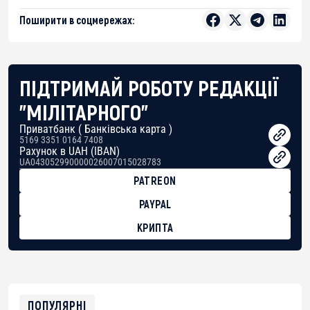
Поширити в соцмережах:
ПІДТРИМАЙ РОБОТУ РЕДАКЦІЇ
"МІЛІТАРНОГО"
Приватбанк ( Банківська карта )
5169 3351 0164 7408
Рахунок в UAH (IBAN)
UA043052990000026007015028783
PATREON
PAYPAL
КРИПТА
BTC
bc1qg0z99m95fte7kj8faa7h2kvnq92wvc53exe8gm
USDT
0x8676644fA7B6d328310283cAC1065Ae01d97CEe7
ETH
0xfD02863D3289416fcF50975c9DFda13623f97758
ПОПУЛЯРНІ