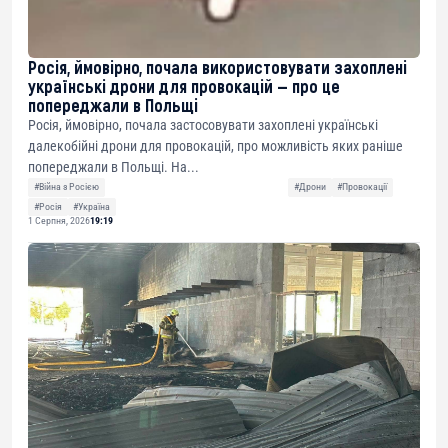
Росія, ймовірно, почала використовувати захоплені
українські дрони для провокацій — про це
попереджали в Польщі
Росія, ймовірно, почала застосовувати захоплені українські
далекобійні дрони для провокацій, про можливість яких раніше
попереджали в Польщі. На...
#Війна з Росією
#Дрони
#Провокації
#Росія
#Україна
1 Серпня, 2026
19:19