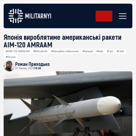
Японія вироблятиме американські ракети
AIM-120 AMRAAM
#AIM-120 AMRAAM
#Mitsubishi
#Авіаційне озброєння
#Авіація
#Азія
#Світ
#США
#Японія
Роман Приходько
31 Липня, 2024
14:26