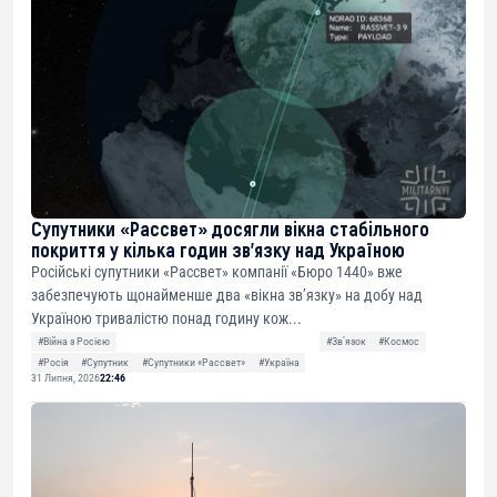
Супутники «Рассвет» досягли вікна стабільного
покриття у кілька годин зв’язку над Україною
Російські супутники «Рассвет» компанії «Бюро 1440» вже
забезпечують щонайменше два «вікна зв’язку» на добу над
Україною тривалістю понад годину кож...
#Війна з Росією
#Звʼязок
#Космос
#Росія
#Супутник
#Супутники «Рассвет»
#Україна
31 Липня, 2026
22:46