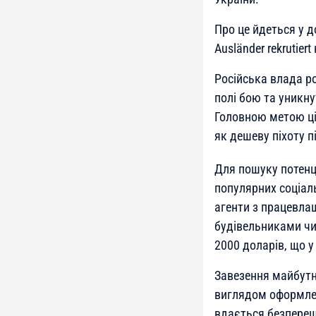
Про це йдеться у д
Ausländer rekrutie
Російська влада р
полі бою та уникну
Головною метою ці
як дешеву піхоту п
Для пошуку потенц
популярних соціаль
агенти з працевла
будівельниками чи
2000 доларів, що у
Завезення майбутні
виглядом оформлен
вдається безпереш