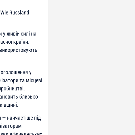
 Wie Russland
 у живій силі на
асної країни.
м використовують
 оголошення у
ізатори та місцеві
робництві,
тановить близько
ківщині.
 — найчастіше під
нізаторам
низки африканських