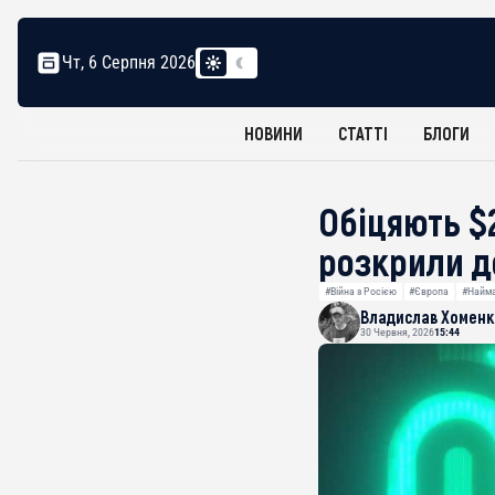
Чт, 6 Серпня 2026
НОВИНИ
СТАТТІ
БЛОГИ
Обіцяють $
розкрили д
#Війна з Росією
#Європа
#Найма
Владислав Хоменк
30 Червня, 2026
15:44