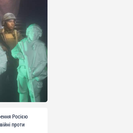
рення Росією
війні проти