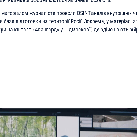
 матеріалом журналісти провели OSINT-аналіз внутрішніх ча
 бази підготовки на території Росії. Зокрема, у матеріалі 
три на кшталт «Авангард» у Підмосков’ї, де здійснюють збі