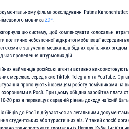
окументальному фільмі-розслідуванні Putins Kanonenfutter:
rt німецького мовника
ZDF
.
озгорнула цю систему, щоб компенсувати колосальні втрати
ти політично небезпечної відкритої мобілізації всередині вл
єї схеми є залучення мешканців бідних країн, яких згодо
ід час проведення штурмових дій.
ійних найманців російські агенти активно використовують
них мережах, серед яких TikTok, Telegram та YouTube. Орган
штування пропонують іноземцям роботу помічниками на ви
 охоронцями в Росії. При цьому обіцяна заробітна плата с
 10-20 разів перевищує середній рівень доходу на їхній бать
х бійців до Росії відбувається за легальними документами
ня студентських або туристичних віз. У такий спосіб орга
кодно транспортувати громадян із Непалу, Куби, Індії та 