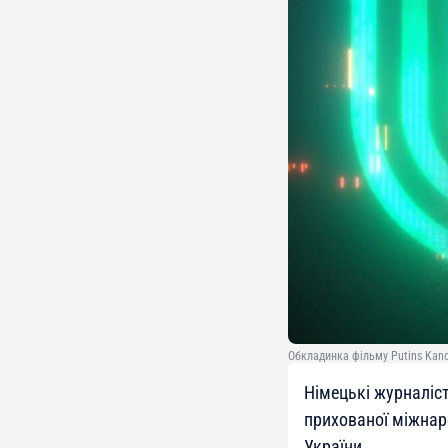
Обкладинка фільму Putins Kanon
Німецькі журналіс
прихованої міжнаро
України.