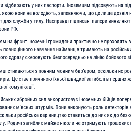
нти відбирають у них паспорти. Іноземцям підсовують на п
 якою вони не володіють, запевняючи, що це лише дозвіл 
т для служби у тилу. Насправді підписані папери виявляю
рони РФ.
ям на фронт іноземні громадяни практично не проходять в
ть повноцінного навчання найманців тримають на російськ
 чого одразу скеровують безпосередньо на лінію бойового з
емці стикаються з повним мовним бар’єром, оскільки не ро
рів. Це стає причиною їхньої швидкої загибелі в перших же 
ої комунікації.
йських збройних сил використовує іноземних бійців попер
 званих м’ясних штурмів. Вони виконують роль детекторів 
скільки російське керівництво ставиться до них як до без
алу. Родичі загиблих майже ніколи не отримують грошових 
ані найманці оформлюються як зниклі безвісти.