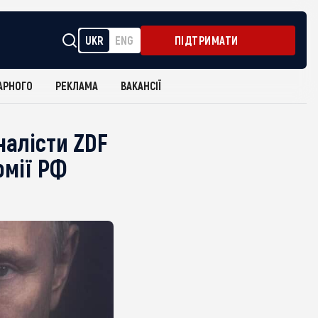
UKR
ENG
ПІДТРИМАТИ
АРНОГО
РЕКЛАМА
ВАКАНСІЇ
налісти ZDF
рмії РФ