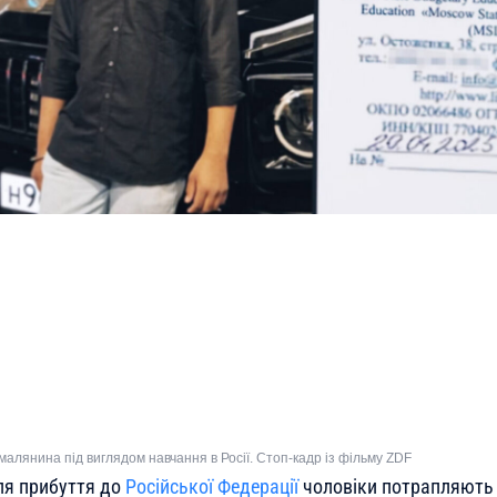
омалянина під виглядом навчання в Росії. Стоп-кадр із фільму ZDF
ля прибуття до
Російської Федерації
чоловіки потрапляють у