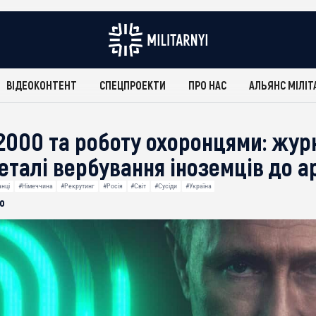
ВІДЕОКОНТЕНТ
СПЕЦПРОЕКТИ
ПРО НАС
АЛЬЯНС МІЛІТ
2000 та роботу охоронцями: жур
еталі вербування іноземців до а
нці
#Німеччина
#Рекрутинг
#Росія
#Світ
#Сусіди
#Україна
о