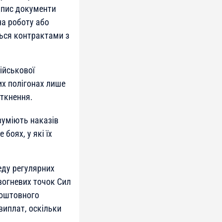
ідпис документи
на роботу або
ться контрактами з
ійськової
их полігонах лише
іткнення.
зуміють наказів
боях, у які їх
еду регулярних
вогневих точок Сил
коштовного
виплат, оскільки