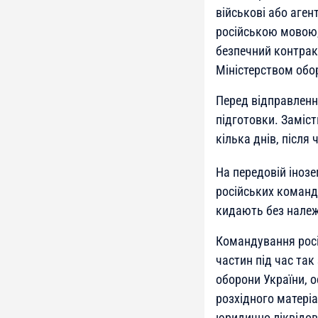
військові або аге
російською мовою,
безпечний контрак
Міністерством обо
Перед відправленн
підготовки. Заміс
кілька днів, після
На передовій іноз
російських команди
кидають без належн
Командування росі
частин під час так
оборони України, о
розхідного матері
юридично ліквідов