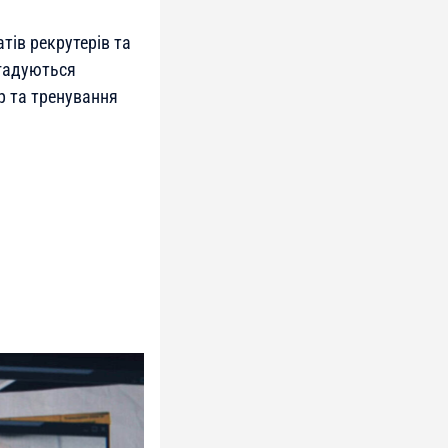
тів рекрутерів та
згадуються
р та тренування