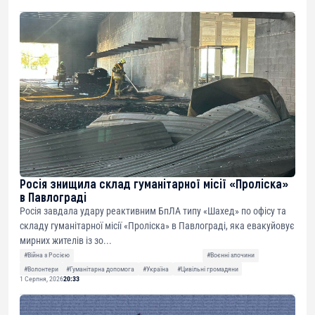
Росія знищила склад гуманітарної місії «Проліска»
в Павлограді
Росія завдала удару реактивним БпЛА типу «Шахед» по офісу та
складу гуманітарної місії «Проліска» в Павлограді, яка евакуйовує
мирних жителів із зо...
#Війна з Росією
#Воєнні злочини
#Волонтери
#Гуманітарна допомога
#Україна
#Цивільні громадяни
1 Серпня, 2026
20:33