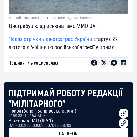
Мінний тральщик U311 “Черкаси” під час служби
Дистрибуцію здійснюватиме MMD UA.
Показ стрічки у кінотеатрах України
стартує 27
лютого у 6-річницю російської агресії у Криму.
Поширити в соцмережах:
ПІДТРИМАЙ РОБОТУ РЕДАКЦІЇ
"МІЛІТАРНОГО"
Приватбанк ( Банківська карта )
5169 3351 0164 7408
Рахунок в UAH (IBAN)
UA043052990000026007015028783
PATREON