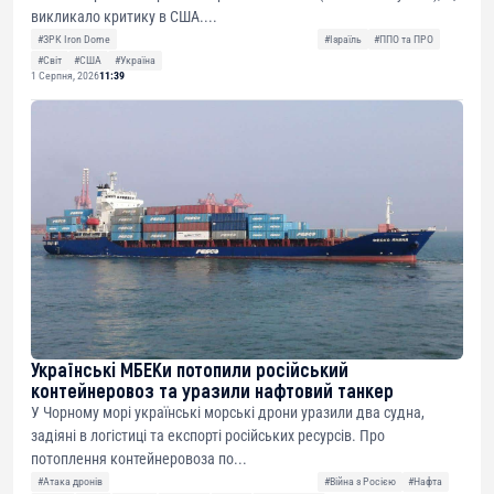
викликало критику в США....
#ЗРК Iron Dome
#Ізраїль
#ППО та ПРО
#Світ
#США
#Україна
1 Серпня, 2026
11:39
Українські МБЕКи потопили російський
контейнеровоз та уразили нафтовий танкер
У Чорному морі українські морські дрони уразили два судна,
задіяні в логістиці та експорті російських ресурсів. Про
потоплення контейнеровоза по...
#Атака дронів
#Війна з Росією
#Нафта