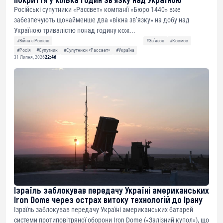
Російські супутники «Рассвет» компанії «Бюро 1440» вже
забезпечують щонайменше два «вікна зв’язку» на добу над
Україною тривалістю понад годину кож...
#Війна з Росією
#Звʼязок
#Космос
#Росія
#Супутник
#Супутники «Рассвет»
#Україна
31 Липня, 2026
22:46
Ізраїль заблокував передачу Україні американських
Iron Dome через острах витоку технологій до Ірану
Ізраїль заблокував передачу Україні американських батарей
системи протиповітряної оборони Iron Dome («Залізний купол»), що