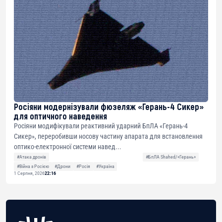
Росіяни модернізували фюзеляж «Герань-4 Сикер»
для оптичного наведення
Росіяни модифікували реактивний ударний БпЛА «Герань-4
Сикер», переробивши носову частину апарата для встановлення
оптико-електронної системи навед...
#Атака дронів
#БпЛА Shahed/«Герань»
#Війна з Росією
#Дрони
#Росія
#Україна
1 Серпня, 2026
22:16