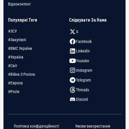
Відеоконтент
Популярні Теги
Слідкувати За Нами
#ЗСУ
X
#Закупівлі
Facebook
#ВМС України
LinkedIn
#Україна
Youtube
#Світ
Instagram
#Війна З Росією
Telegram
#Європа
Threads
#Росія
Discord
Політика конфіденційності
Умови використання