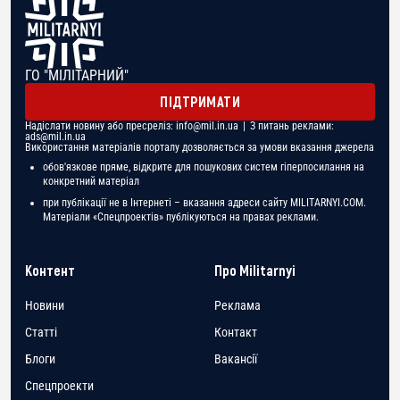
ГО "МІЛІТАРНИЙ"
ПІДТРИМАТИ
Надіслати новину або пресреліз:
info@mil.in.ua
| З питань реклами:
ads@mil.in.ua
Використання матеріалів порталу дозволяється за умови вказання джерела
обов'язкове пряме, відкрите для пошукових систем гіперпосилання на
конкретний матеріал
при публікації не в Інтернеті – вказання адреси сайту MILITARNYI.COM.
Матеріали «Спецпроектів» публікуються на правах реклами.
Контент
Про Militarnyi
Новини
Реклама
Статті
Контакт
Блоги
Вакансії
Спецпроекти