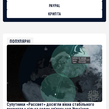
PAYPAL
КРИПТА
BTC
bc1qg0z99m95fte7kj8faa7h2kvnq92wvc53exe8gm
USDT
0x8676644fA7B6d328310283cAC1065Ae01d97CEe7
ETH
0xfD02863D3289416fcF50975c9DFda13623f97758
ПОПУЛЯРНІ
Супутники «Рассвет» досягли вікна стабільного
покриття у кілька годин зв’язку над Україною