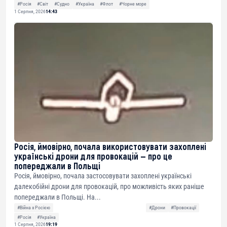
#Росія
#Світ
#Судно
#Україна
#Флот
#Чорне море
1 Серпня, 2026
14:43
Росія, ймовірно, почала використовувати захоплені
українські дрони для провокацій — про це
попереджали в Польщі
Росія, ймовірно, почала застосовувати захоплені українські
далекобійні дрони для провокацій, про можливість яких раніше
попереджали в Польщі. На...
#Війна з Росією
#Дрони
#Провокації
#Росія
#Україна
1 Серпня, 2026
19:19