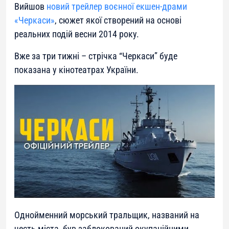
Вийшов
новий трейлер воєнної екшен-драми
«Черкаси»
, сюжет якої створений на основі
реальних подій весни 2014 року.
Вже за три тижні – стрічка “Черкаси” буде
показана у кінотеатрах України.
Однойменний морський тральщик, названий на
честь міста, був заблокований окупаційними