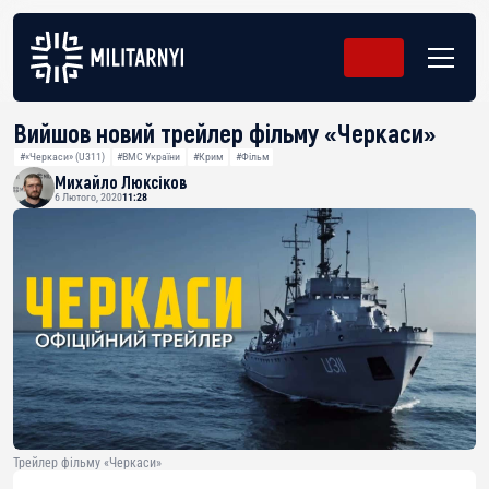
Вийшов новий трейлер фільму «Черкаси»
#«Черкаси» (U311)
#ВМС України
#Крим
#Фільм
Михайло Люксіков
6 Лютого, 2020
11:28
Трейлер фільму «Черкаси»