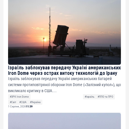
Ізраїль заблокував передачу Україні американських
Iron Dome через острах витоку технологій до Ірану
Ізраїль заблокував передачу Україні американських батарей
системи протиповітряної оборони Iron Dome («Залізний купол»), що
викликало критику в США....
#ЗРК Iron Dome
#Ізраїль
#ППО та ПРО
#Світ
#США
#Україна
1 Серпня, 2026
11:39