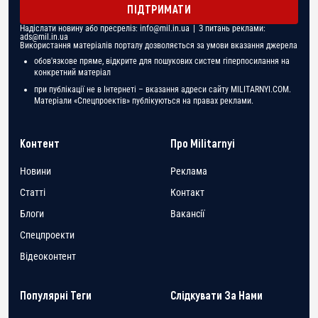
ПІДТРИМАТИ
Надіслати новину або пресреліз:
info@mil.in.ua
| З питань реклами:
ads@mil.in.ua
Використання матеріалів порталу дозволяється за умови вказання джерела
обов'язкове пряме, відкрите для пошукових систем гіперпосилання на
конкретний матеріал
при публікації не в Інтернеті – вказання адреси сайту MILITARNYI.COM.
Матеріали «Спецпроектів» публікуються на правах реклами.
Контент
Про Militarnyi
Новини
Реклама
Статті
Контакт
Блоги
Вакансії
Спецпроекти
Відеоконтент
Популярні Теги
Слідкувати За Нами