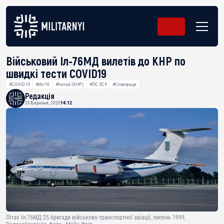
Військовий Іл-76МД вилетів до КНР по
швидкі тести COVID19
#COVID19
#Ил-76
#Китай (КНР)
#ПС ЗСУ
#Співпраця
Редакція
20 Березня, 2020
14:12
Літак Іл-76МД 25 бригади військово-транспортної авіації, липень 1999,