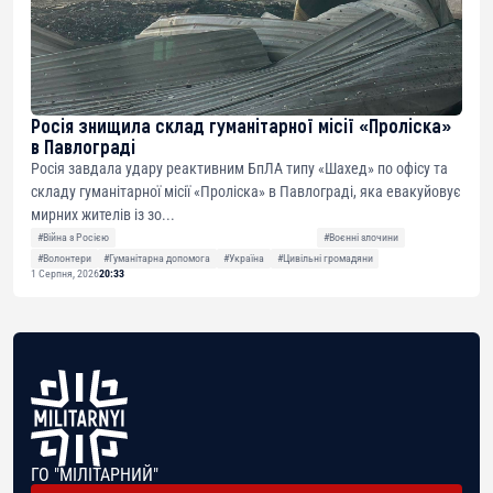
Росія знищила склад гуманітарної місії «Проліска»
в Павлограді
Росія завдала удару реактивним БпЛА типу «Шахед» по офісу та
складу гуманітарної місії «Проліска» в Павлограді, яка евакуйовує
мирних жителів із зо...
#Війна з Росією
#Воєнні злочини
#Волонтери
#Гуманітарна допомога
#Україна
#Цивільні громадяни
1 Серпня, 2026
20:33
ГО "МІЛІТАРНИЙ"