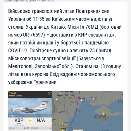
Великобританія, фото - Майк Фрір
Військово транспортний літак Повітряних сил
України об 11-55 за Київським часом вилетів зі
столиці України до Китаю. Місія Іл-76МД (бортовий
номер UR-76697) – доставити з КНР спецвантаж,
який потрібний країні у боротьбі з пандемією
COVID19. Повітряне судно належить 25 бригаді
військово-транспортної авіації (базується у
Мелітополі, Запорізької обл.). Станом на 13 годину
літак взяв курс на Схід вздовж чорноморського
узбережжя Туреччини.