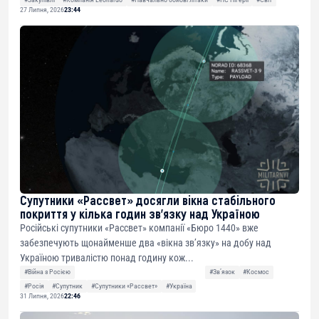
27 Липня, 2026
23:44
Супутники «Рассвет» досягли вікна стабільного
покриття у кілька годин зв’язку над Україною
Російські супутники «Рассвет» компанії «Бюро 1440» вже
забезпечують щонайменше два «вікна зв’язку» на добу над
Україною тривалістю понад годину кож...
#Війна з Росією
#Звʼязок
#Космос
#Росія
#Супутник
#Супутники «Рассвет»
#Україна
31 Липня, 2026
22:46