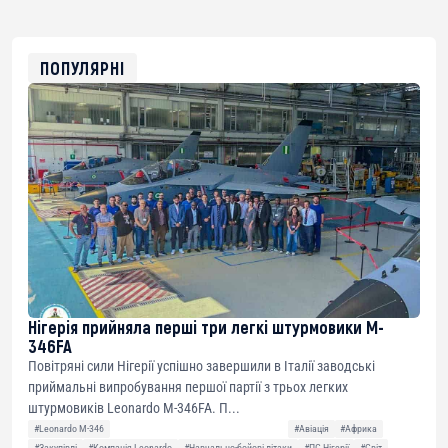
USDT
0x8676644fA7B6d328310283cAC1065Ae01d97CEe7
ETH
0xfD02863D3289416fcF50975c9DFda13623f97758
ПОПУЛЯРНІ
Нігерія прийняла перші три легкі штурмовики M-
346FA
Повітряні сили Нігерії успішно завершили в Італії заводські
приймальні випробування першої партії з трьох легких
штурмовиків Leonardo M-346FA. П...
#Leonardo M-346
#Авіація
#Африка
#Закупівлі
#Компанія Leonardo
#Навчально-бойові літаки
#ПС Нігерії
#Світ