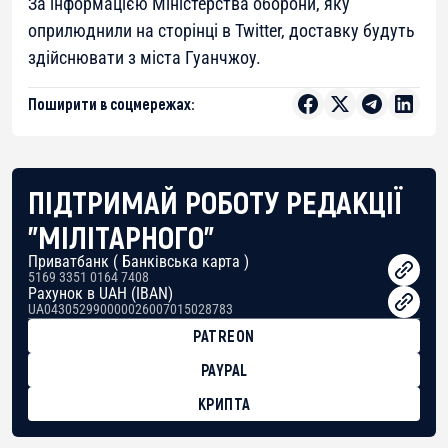
За інформацією Міністерства оборони, яку
оприлюднили на сторінці в Twitter, доставку будуть
здійснювати з міста Гуанчжоу.
Поширити в соцмережах:
ПІДТРИМАЙ РОБОТУ РЕДАКЦІЇ
"МІЛІТАРНОГО"
Приватбанк ( Банківська карта )
5169 3351 0164 7408
Рахунок в UAH (IBAN)
UA043052990000026007015028783
PATREON
PAYPAL
КРИПТА
BTC
bc1qg0z99m95fte7kj8faa7h2kvnq92wvc53exe8gm