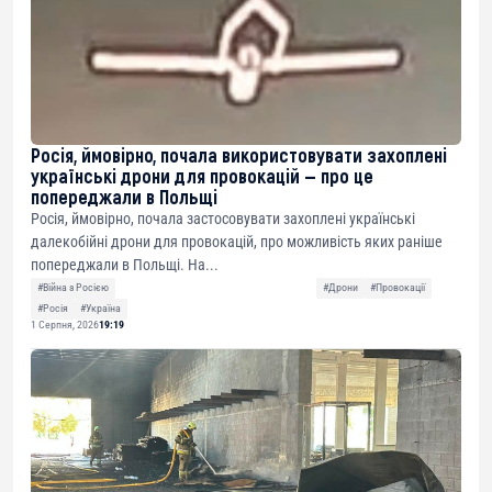
Росія, ймовірно, почала використовувати захоплені
українські дрони для провокацій — про це
попереджали в Польщі
Росія, ймовірно, почала застосовувати захоплені українські
далекобійні дрони для провокацій, про можливість яких раніше
попереджали в Польщі. На...
#Війна з Росією
#Дрони
#Провокації
#Росія
#Україна
1 Серпня, 2026
19:19