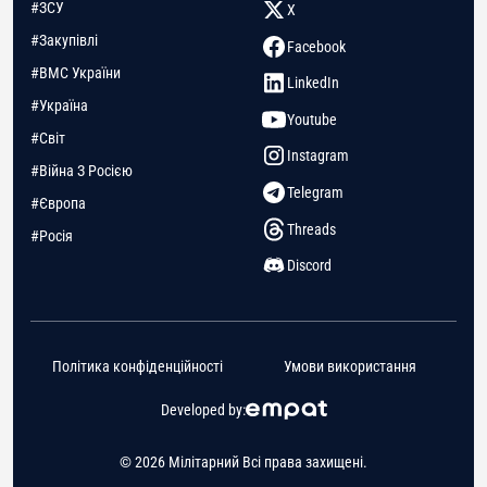
#ЗСУ
X
#Закупівлі
Facebook
#ВМС України
LinkedIn
#Україна
Youtube
#Світ
Instagram
#Війна З Росією
Telegram
#Європа
Threads
#Росія
Discord
Політика конфіденційності
Умови використання
Developed by:
© 2026 Мілітарний Всі права захищені.