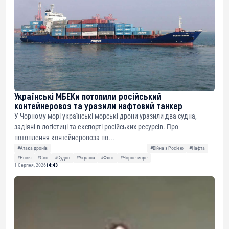
Українські МБЕКи потопили російський
контейнеровоз та уразили нафтовий танкер
У Чорному морі українські морські дрони уразили два судна,
задіяні в логістиці та експорті російських ресурсів. Про
потоплення контейнеровоза по...
#Атака дронів
#Війна з Росією
#Нафта
#Росія
#Світ
#Судно
#Україна
#Флот
#Чорне море
1 Серпня, 2026
14:43