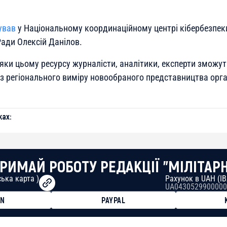
ував
у Національному координаційному центрі кібербезпек
Ради Олексій Данілов.
яки цьому ресурсу журналісти, аналітики, експерти зможут
з регіонального виміру новообраного представництва орга
ах:
РИМАЙ РОБОТУ РЕДАКЦІЇ "МІЛІТАР
ька карта )
Рахунок в UAH (I
UA0430529900000
ON
PAYPAL
8faa7h2kvnq92wvc53exe8gm