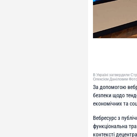
В Україні затвердили Ст
Олексієм Даніловим Фот
За допомогою вебр
безпеки щодо тенде
економічних та соц
Вебресурс з публі
функціональна тра
контексті децентра