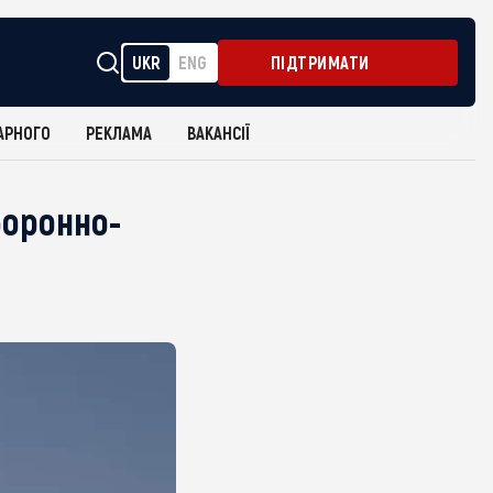
UKR
ENG
ПІДТРИМАТИ
АРНОГО
РЕКЛАМА
ВАКАНСІЇ
боронно-