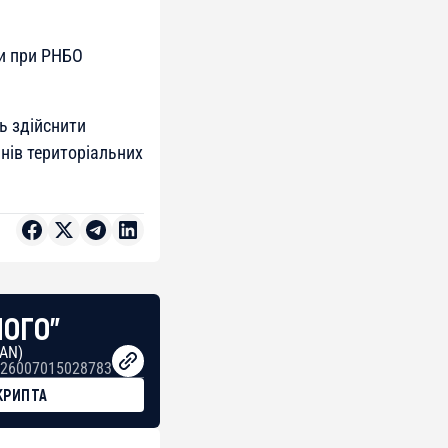
и при РНБО
ь здійснити
нів територіальних
НОГО"
BAN)
26007015028783
КРИПТА