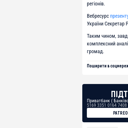
регіонів.
Вебресурс
презент
України Секретар 
Таким чином, завд
комплексний аналі
громад.
Поширити в соцмереж
ПІДТ
Приватбанк ( Банківс
5169 3351 0164 7408
PATRE
BTC
bc1qg0z99m95fte7kj