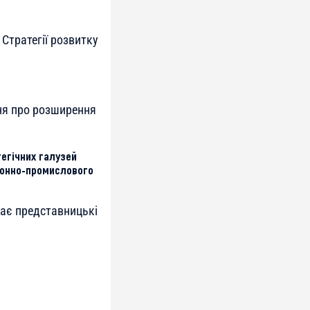
Стратегії розвитку
ня про розширення
егічних галузей
ронно-промислового
ає представницькі