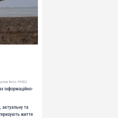
 цілям Фото: РНБО
ах інформаційно-
, актуальну та
ктеризують життя