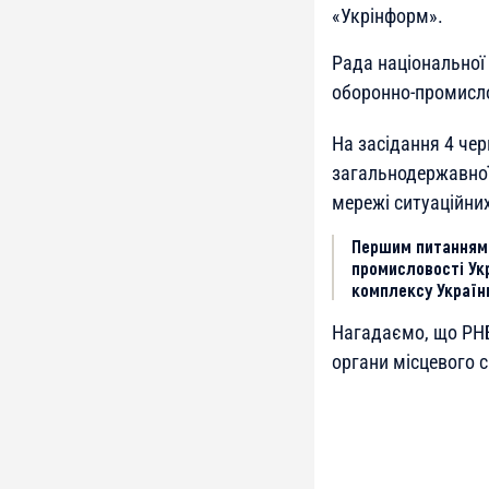
«Укрінформ».
Рада національної 
оборонно-промисло
На засідання 4 че
загальнодержавної
мережі ситуаційних
Першим питанням 
промисловості Ук
комплексу України
Нагадаємо, що РН
органи місцевого с