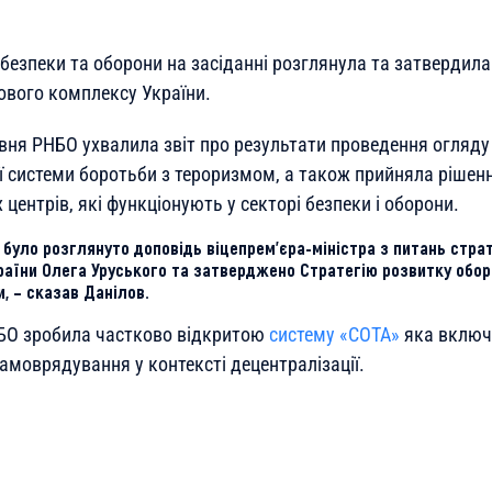
безпеки та оборони на засіданні розглянула та затвердила 
вого комплексу України.
рвня РНБО ухвалила звіт про результати проведення огляду
 системи боротьби з тероризмом, а також прийняла рішен
 центрів, які функціонують у секторі безпеки і оборони.
було розглянуто доповідь віцепрем’єра-міністра з питань страт
раїни Олега Уруського та затверджено Стратегію розвитку обо
, – сказав Данілов.
БО зробила частково відкритою
систему «СОТА»
яка включ
амоврядування у контексті децентралізації.