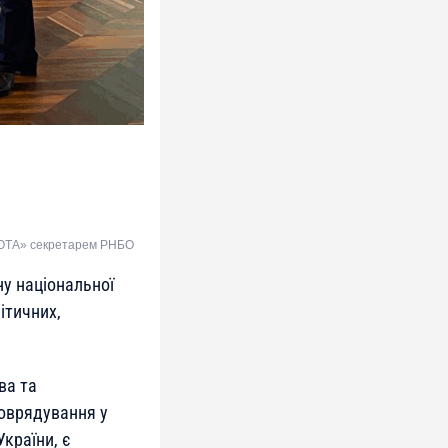
«СОТА» секретарем РНБО
ну національної
ітичних,
ва та
моврядування у
країни, є