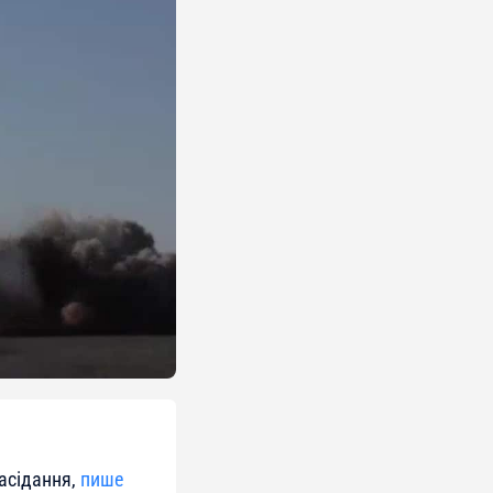
засідання,
пише