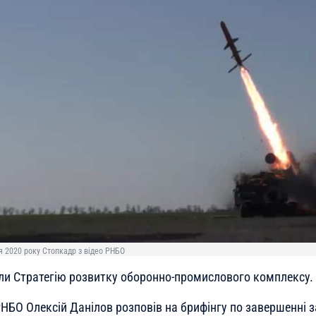
я 2020 року Стопкадр з відео РНБО
или Стратегію розвитку оборонно-промислового комплексу.
РНБО Олексій Данілов розповів на брифінгу по завершенні 