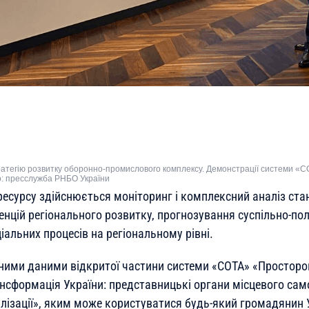
ратегію розвитку оборонно-промислового комплексу. Демонстрації системи 
о: пресслужба РНБО України
есурсу здійснюється моніторинг і комплексний аналіз ста
нцій регіонального розвитку, прогнозування суспільно-пол
іальних процесів на регіональному рівні.
чними даними відкритої частини системи «СОТА» «Просторо
нсформація України: представницькі органи місцевого са
лізації», яким може користуватися будь-який громадянин У