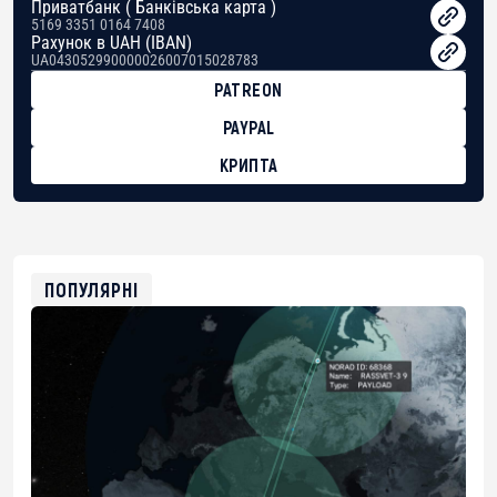
Приватбанк ( Банківська карта )
5169 3351 0164 7408
Рахунок в UAH (IBAN)
UA043052990000026007015028783
PATREON
PAYPAL
КРИПТА
BTC
bc1qg0z99m95fte7kj8faa7h2kvnq92wvc53exe8gm
USDT
0x8676644fA7B6d328310283cAC1065Ae01d97CEe7
ETH
0xfD02863D3289416fcF50975c9DFda13623f97758
ПОПУЛЯРНІ