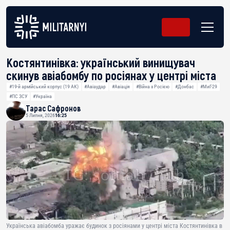
Костянтинівка: український винищувач
скинув авіабомбу по росіянах у центрі міста
#19-й армійський корпус (19 АК)
#Авіаудар
#Авіація
#Війна з Росією
#Донбас
#МиГ-29
#ПС ЗСУ
#Україна
Тарас Сафронов
5 Липня, 2026
16:25
Українська авіабомба уражає будинок з росіянами у центрі міста Костянтинівка в