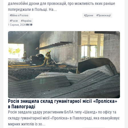
далекобійні дрони для провокацій, про можливість яких раніше
попереджали в Польщі. На...
#Війна з Росією
#Дрони
#Провокації
#Росія
#Україна
1 Серпня, 2026
19:19
Росія знищила склад гуманітарної місії «Проліска»
в Павлограді
Росія завдала удару реактивним БпЛА типу «Шахед» по офісу та
складу гуманітарної місії «Проліска» в Павлограді, яка евакуйовує
мирних жителів із зо...