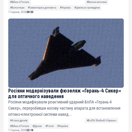
#Війна з Росією
#Воєнні злочини
#Волонтери
#Гуманітарна допомога
#Україна
#Цивільні громадяни
1 Серпня, 2026
20:33
Росіяни модернізували фюзеляж «Герань-4 Сикер»
для оптичного наведення
Росіяни модифікували реактивний ударний БпЛА «Герань-4
Сикер», переробивши носову частину апарата для встановлення
оптико-електронної системи навед...
#Атака дронів
#БпЛА Shahed/«Герань»
#Війна з Росією
#Дрони
#Росія
#Україна
1 Серпня, 2026
22:16