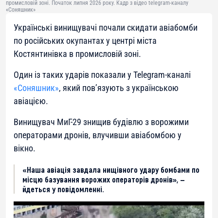
промисловій зоні. Початок липня 2026 року. Кадр з відео telegram-каналу
«Соняшник»
Українські винищувачі почали скидати авіабомби
по російських окупантах у центрі міста
Костянтинівка в промисловій зоні.
Один із таких ударів показали у Telegram-каналі
«Соняшник»
, який пов’язують з українською
авіацією.
Винищувач МиГ-29 знищив будівлю з ворожими
операторами дронів, влучивши авіабомбою у
вікно.
«Наша авіація завдала нищівного удару бомбами по
місцю базування ворожих операторів дронів», —
йдеться у повідомленні.