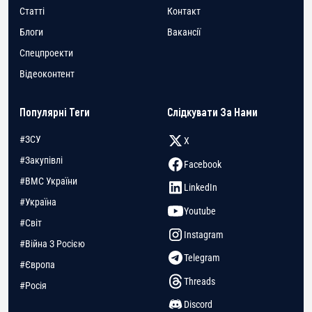
Статті
Контакт
Блоги
Вакансії
Спецпроекти
Відеоконтент
Популярні Теги
Слідкувати За Нами
#ЗСУ
X
#Закупівлі
Facebook
#ВМС України
LinkedIn
#Україна
Youtube
#Світ
Instagram
#Війна З Росією
Telegram
#Європа
Threads
#Росія
Discord