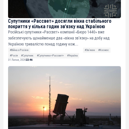
Супутники «Рассвет» досягли вікна стабільного
покриття у кілька годин зв’язку над Україною
Російські супутники «Рассвет» компанії «Бюро 1440» вже
забезпечують щонайменше два «вікна зв’язку» на добу над
Україною тривалістю понад годину кож...
#Війна з Росією
#Звʼязок
#Космос
#Росія
#Супутник
#Супутники «Рассвет»
#Україна
31 Липня, 2026
22:46