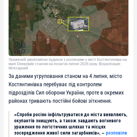
Уражений авіабомбою будинок з росіянами у місті Костянтинівка на
мапі Deepstate станом на початок липня 2026 року. Візуалізація:
Мілітарний
За даними угруповання станом на 4 липня, місто
Костянтинівка перебуває під контролем
підрозділів Сил оборони України, проте в окремих
районах тривають постійні бойові зіткнення.
«Спроби росіян інфільтруватися до міста виявляють,
окупантів знищують, а також завдають вогневого
ураження по логістичних шляхах та місцях
зосередження живої сили загарбників», —
розповіли