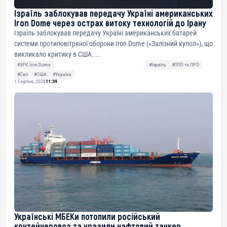
Ізраїль заблокував передачу Україні американських
Iron Dome через острах витоку технологій до Ірану
Ізраїль заблокував передачу Україні американських батарей
системи протиповітряної оборони Iron Dome («Залізний купол»), що
викликало критику в США....
#ЗРК Iron Dome
#Ізраїль
#ППО та ПРО
#Світ
#США
#Україна
1 Серпня, 2026
11:39
Українські МБЕКи потопили російський
контейнеровоз та уразили нафтовий танкер