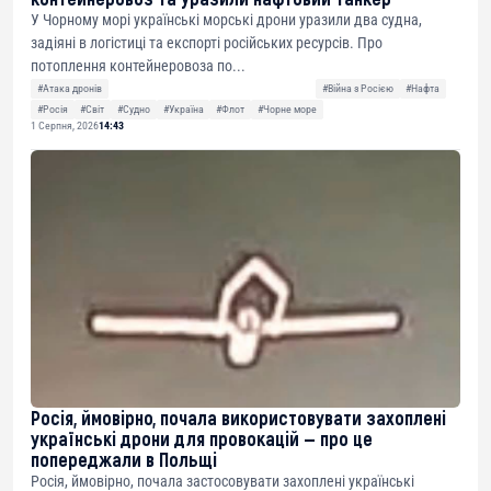
У Чорному морі українські морські дрони уразили два судна,
задіяні в логістиці та експорті російських ресурсів. Про
потоплення контейнеровоза по...
#Атака дронів
#Війна з Росією
#Нафта
#Росія
#Світ
#Судно
#Україна
#Флот
#Чорне море
1 Серпня, 2026
14:43
Росія, ймовірно, почала використовувати захоплені
українські дрони для провокацій — про це
попереджали в Польщі
Росія, ймовірно, почала застосовувати захоплені українські