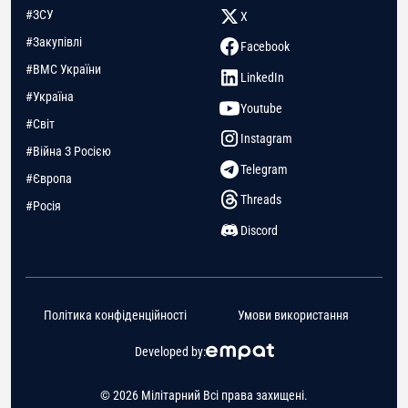
#ЗСУ
X
#Закупівлі
Facebook
#ВМС України
LinkedIn
#Україна
Youtube
#Світ
Instagram
#Війна З Росією
Telegram
#Європа
Threads
#Росія
Discord
Політика конфіденційності
Умови використання
Developed by:
© 2026 Мілітарний Всі права захищені.