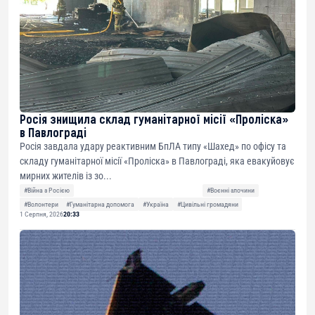
Росія знищила склад гуманітарної місії «Проліска»
в Павлограді
Росія завдала удару реактивним БпЛА типу «Шахед» по офісу та
складу гуманітарної місії «Проліска» в Павлограді, яка евакуйовує
мирних жителів із зо...
#Війна з Росією
#Воєнні злочини
#Волонтери
#Гуманітарна допомога
#Україна
#Цивільні громадяни
1 Серпня, 2026
20:33