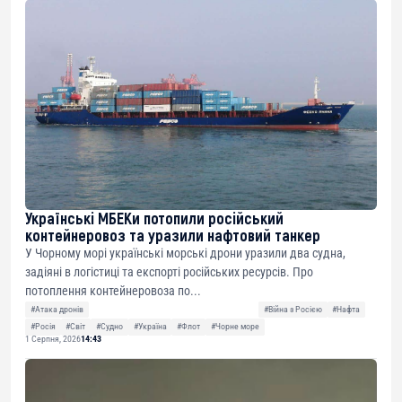
Українські МБЕКи потопили російський
контейнеровоз та уразили нафтовий танкер
У Чорному морі українські морські дрони уразили два судна,
задіяні в логістиці та експорті російських ресурсів. Про
потоплення контейнеровоза по...
#Атака дронів
#Війна з Росією
#Нафта
#Росія
#Світ
#Судно
#Україна
#Флот
#Чорне море
1 Серпня, 2026
14:43