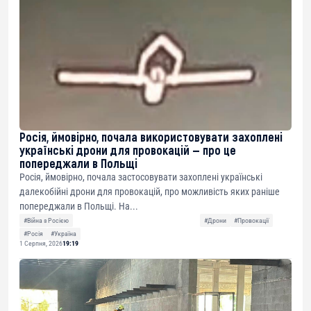
Росія, ймовірно, почала використовувати захоплені
українські дрони для провокацій — про це
попереджали в Польщі
Росія, ймовірно, почала застосовувати захоплені українські
далекобійні дрони для провокацій, про можливість яких раніше
попереджали в Польщі. На...
#Війна з Росією
#Дрони
#Провокації
#Росія
#Україна
1 Серпня, 2026
19:19