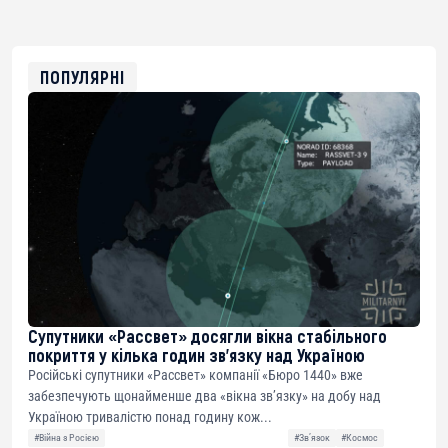
bc1qg0z99m95fte7kj8faa7h2kvnq92wvc53exe8gm
USDT
0x8676644fA7B6d328310283cAC1065Ae01d97CEe7
ETH
0xfD02863D3289416fcF50975c9DFda13623f97758
ПОПУЛЯРНІ
Супутники «Рассвет» досягли вікна стабільного
покриття у кілька годин зв’язку над Україною
Російські супутники «Рассвет» компанії «Бюро 1440» вже
забезпечують щонайменше два «вікна зв’язку» на добу над
Україною тривалістю понад годину кож...
#Війна з Росією
#Звʼязок
#Космос