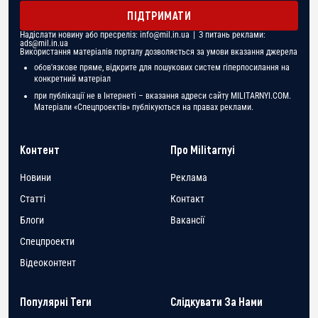
ПІДТРИМАТИ
Надіслати новину або пресреліз:
info@mil.in.ua
| З питань реклами:
ads@mil.in.ua
Використання матеріалів порталу дозволяється за умови вказання джерела
обов'язкове пряме, відкрите для пошукових систем гіперпосилання на
конкретний матеріал
при публікації не в Інтернеті – вказання адреси сайту MILITARNYI.COM.
Матеріали «Спецпроектів» публікуються на правах реклами.
Контент
Про Militarnyi
Новини
Реклама
Статті
Контакт
Блоги
Вакансії
Спецпроекти
Відеоконтент
Популярні Теги
Слідкувати За Нами