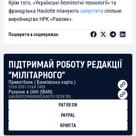
Крім того, «Українські безпілотні технології» та
французька Haulotte планують
запустити
спільне
виробництво НРК «Равлик».
Поширити в соцмережах:
ПІДТРИМАЙ РОБОТУ РЕДАКЦІЇ
"МІЛІТАРНОГО"
Приватбанк ( Банківська карта )
5169 3351 0164 7408
Рахунок в UAH (IBAN)
UA043052990000026007015028783
PATREON
PAYPAL
КРИПТА
BTC