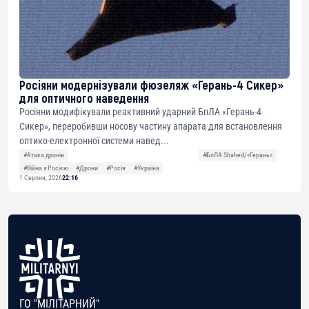
Росіяни модернізували фюзеляж «Герань-4 Сикер»
для оптичного наведення
Росіяни модифікували реактивний ударний БпЛА «Герань-4
Сикер», переробивши носову частину апарата для встановлення
оптико-електронної системи навед...
#Атака дронів
#БпЛА Shahed/«Герань»
#Війна з Росією
#Дрони
#Росія
#Україна
1 Серпня, 2026
22:16
ГО "МІЛІТАРНИЙ"