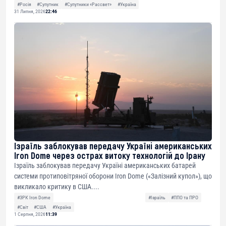
#Росія
#Супутник
#Супутники «Рассвет»
#Україна
31 Липня, 2026
22:46
Ізраїль заблокував передачу Україні американських
Iron Dome через острах витоку технологій до Ірану
Ізраїль заблокував передачу Україні американських батарей
системи протиповітряної оборони Iron Dome («Залізний купол»), що
викликало критику в США....
#ЗРК Iron Dome
#Ізраїль
#ППО та ПРО
#Світ
#США
#Україна
1 Серпня, 2026
11:39