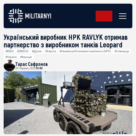
Український виробник НРК RAVLYK отримав
партнерство з виробником танків Leopard
#KNDS
#ZBROYA
#Дрони
#Європа
#Наземні роботизовані комплекси (НРК)
#Співпраця
#Україна
#Франція
Тарас Сафронов
26 Червня, 2026
13:43