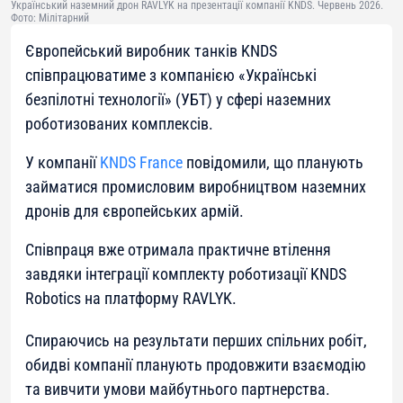
Український наземний дрон RAVLYK на презентації компанії KNDS. Червень 2026.
Фото: Мілітарний
Європейський виробник танків KNDS
співпрацюватиме з компанією «Українські
безпілотні технології» (УБТ) у сфері наземних
роботизованих комплексів.
У компанії
KNDS France
повідомили, що планують
займатися промисловим виробництвом наземних
дронів для європейських армій.
Співпраця вже отримала практичне втілення
завдяки інтеграції комплекту роботизації KNDS
Robotics на платформу RAVLYK.
Спираючись на результати перших спільних робіт,
обидві компанії планують продовжити взаємодію
та вивчити умови майбутнього партнерства.