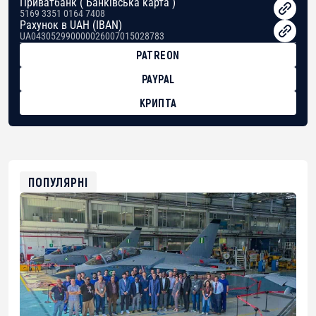
Приватбанк ( Банківська карта )
5169 3351 0164 7408
Рахунок в UAH (IBAN)
UA043052990000026007015028783
PATREON
PAYPAL
КРИПТА
BTC
bc1qg0z99m95fte7kj8faa7h2kvnq92wvc53exe8gm
USDT
0x8676644fA7B6d328310283cAC1065Ae01d97CEe7
ETH
0xfD02863D3289416fcF50975c9DFda13623f97758
ПОПУЛЯРНІ