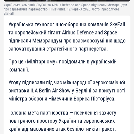
Українська компанія SkyFall та Airbus Defence and Space підписали Меморандум
про стратегічне партнерство. Німеччина, 12 червня 2026. Фото: пресслужба
SkyFall
Українська технологічно-оборонна компанія SkyFall
та європейський гігант Airbus Defence and Space
підписали Меморандум про взаєморозуміння щодо
започаткування стратегічного партнерства.
Про це «Мілітарному» повідомили в українській
компанії.
Угоду підписали під час міжнародної аерокосмічної
виставки ILA Berlin Air Show у Берліні за присутності
міністра оборони Німеччини Бориса Пісторіуса.
Головна мета партнерства — посилення захисту
повітряного простору України та європейських
країн від масованих атак безпілотників і ракет.