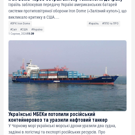
Ізраїль заблокував передачу Україні американських батарей
системи протиповітряної оборони Iron Dome («Залізний купол»), що
викликало критику в США....
#ЗРК Iron Dome
#Ізраїль
#ППО та ПРО
#Світ
#США
#Україна
1 Серпня, 2026
11:39
Українські МБЕКи потопили російський
контейнеровоз та уразили нафтовий танкер
У Чорному морі українські морські дрони уразили два судна,
задіяні в логістиці та експорті російських ресурсів. Про