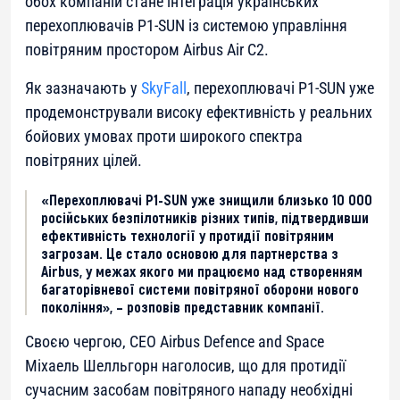
обох компаній стане інтеграція українських
перехоплювачів P1-SUN із системою управління
повітряним простором Airbus Air C2.
Як зазначають у
SkyFall
, перехоплювачі P1-SUN уже
продемонстрували високу ефективність у реальних
бойових умовах проти широкого спектра
повітряних цілей.
«Перехоплювачі P1-SUN уже знищили близько 10 000
російських безпілотників різних типів, підтвердивши
ефективність технології у протидії повітряним
загрозам. Це стало основою для партнерства з
Airbus, у межах якого ми працюємо над створенням
багаторівневої системи повітряної оборони нового
покоління», – розповів представник компанії.
Своєю чергою, CEO Airbus Defence and Space
Міхаель Шелльгорн наголосив, що для протидії
сучасним засобам повітряного нападу необхідні