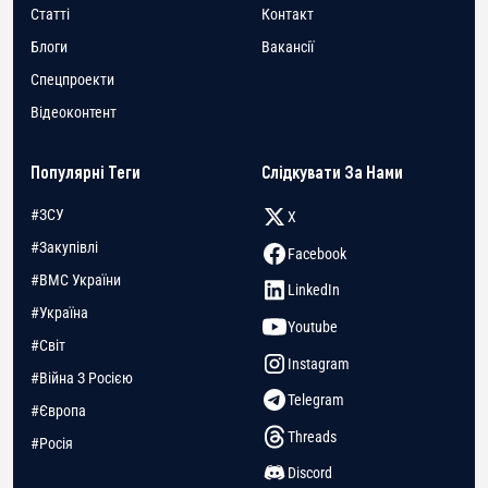
Статті
Контакт
Блоги
Вакансії
Спецпроекти
Відеоконтент
Популярні Теги
Слідкувати За Нами
#ЗСУ
X
#Закупівлі
Facebook
#ВМС України
LinkedIn
#Україна
Youtube
#Світ
Instagram
#Війна З Росією
Telegram
#Європа
Threads
#Росія
Discord