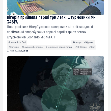
Нігерія прийняла перші три легкі штурмовики M-
346FA
Повітряні сили Нігерії успішно завершили в Італії заводські
приймальні випробування першої партії з трьох легких
штурмовиків Leonardo M-346FA. П...
#Leonardo M-346
#Авіація
#Африка
#Закупівлі
#Компанія Leonardo
#Навчально-бойові літаки
#ПС Нігерії
#Світ
27 Липня, 2026
23:44