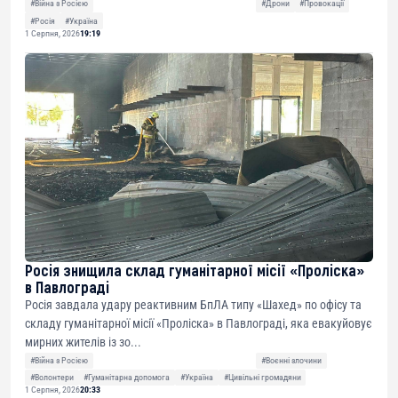
#Війна з Росією
#Дрони
#Провокації
#Росія
#Україна
1 Серпня, 2026
19:19
Росія знищила склад гуманітарної місії «Проліска»
в Павлограді
Росія завдала удару реактивним БпЛА типу «Шахед» по офісу та
складу гуманітарної місії «Проліска» в Павлограді, яка евакуйовує
мирних жителів із зо...
#Війна з Росією
#Воєнні злочини
#Волонтери
#Гуманітарна допомога
#Україна
#Цивільні громадяни
1 Серпня, 2026
20:33