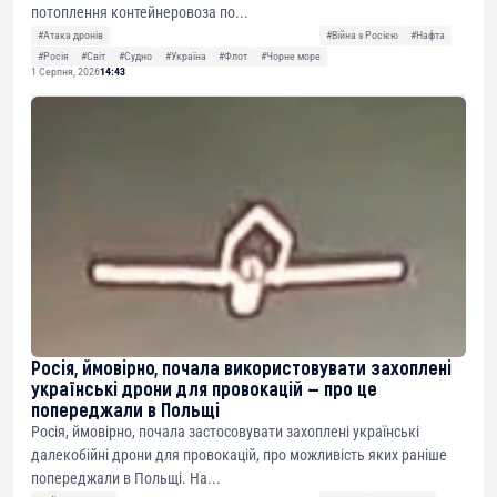
потоплення контейнеровоза по...
#Атака дронів
#Війна з Росією
#Нафта
#Росія
#Світ
#Судно
#Україна
#Флот
#Чорне море
1 Серпня, 2026
14:43
Росія, ймовірно, почала використовувати захоплені
українські дрони для провокацій — про це
попереджали в Польщі
Росія, ймовірно, почала застосовувати захоплені українські
далекобійні дрони для провокацій, про можливість яких раніше
попереджали в Польщі. На...