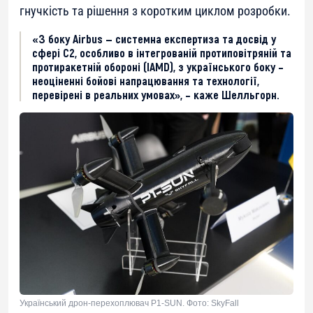
гнучкість та рішення з коротким циклом розробки.
«З боку Airbus — системна експертиза та досвід у
сфері C2, особливо в інтегрованій протиповітряній та
протиракетній обороні (IAMD), з українського боку –
неоціненні бойові напрацювання та технології,
перевірені в реальних умовах», – каже Шелльгорн.
Український дрон-перехоплювач P1-SUN. Фото: SkyFall