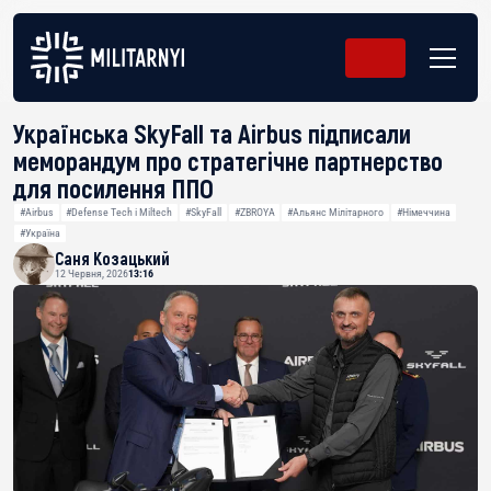
Українська SkyFall та Airbus підписали
меморандум про стратегічне партнерство
для посилення ППО
#Airbus
#Defense Tech і Miltech
#SkyFall
#ZBROYA
#Альянс Мілітарного
#Німеччина
#Україна
Саня Козацький
12 Червня, 2026
13:16