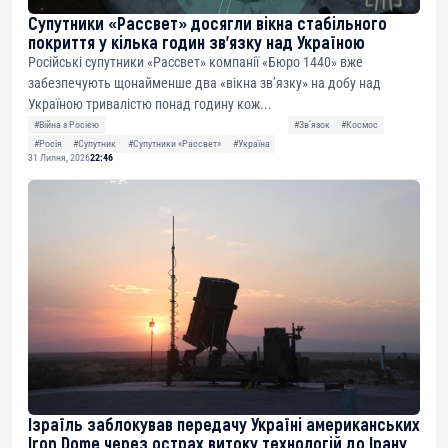
Супутники «Рассвет» досягли вікна стабільного
покриття у кілька годин зв’язку над Україною
Російські супутники «Рассвет» компанії «Бюро 1440» вже
забезпечують щонайменше два «вікна зв’язку» на добу над
Україною тривалістю понад годину кож...
#Війна з Росією
#Звʼязок
#Космос
#Росія
#Супутник
#Супутники «Рассвет»
#Україна
31 Липня, 2026
22:46
Ізраїль заблокував передачу Україні американських
Iron Dome через острах витоку технологій до Ірану