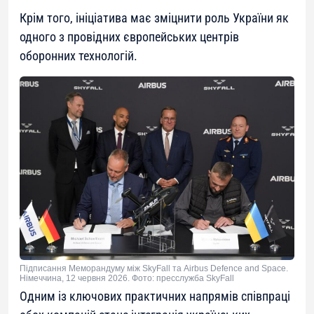
Крім того, ініціатива має зміцнити роль України як
одного з провідних європейських центрів
оборонних технологій.
Підписання Меморандуму між SkyFall та Airbus Defence and Space.
Німеччина, 12 червня 2026. Фото: пресслужба SkyFall
Одним із ключових практичних напрямів співпраці