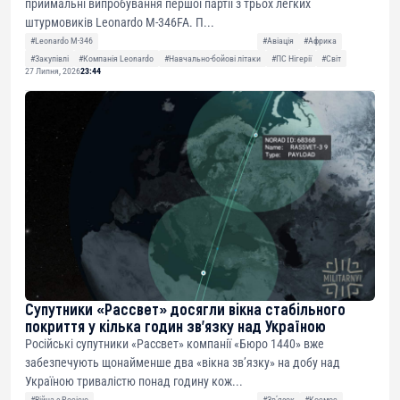
приймальні випробування першої партії з трьох легких
штурмовиків Leonardo M-346FA. П...
#Leonardo M-346
#Авіація
#Африка
#Закупівлі
#Компанія Leonardo
#Навчально-бойові літаки
#ПС Нігерії
#Світ
27 Липня, 2026
23:44
Супутники «Рассвет» досягли вікна стабільного
покриття у кілька годин зв’язку над Україною
Російські супутники «Рассвет» компанії «Бюро 1440» вже
забезпечують щонайменше два «вікна зв’язку» на добу над
Україною тривалістю понад годину кож...
#Війна з Росією
#Звʼязок
#Космос