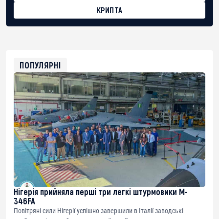
КРИПТА
BTC
bc1qg0z99m95fte7kj8faa7h2kvnq92wvc53exe8gm
USDT
0x8676644fA7B6d328310283cAC1065Ae01d97CEe7
ETH
0xfD02863D3289416fcF50975c9DFda13623f97758
ПОПУЛЯРНІ
Нігерія прийняла перші три легкі штурмовики M-
346FA
Повітряні сили Нігерії успішно завершили в Італії заводські