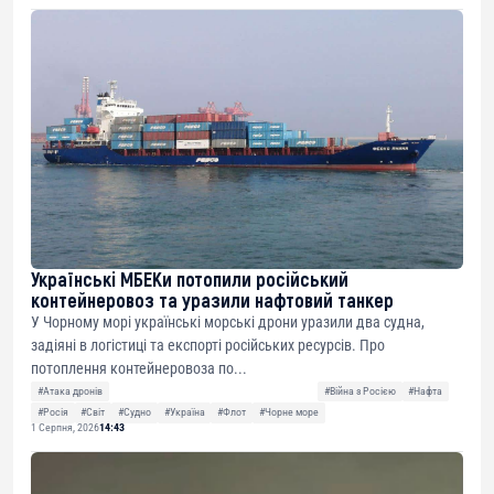
Українські МБЕКи потопили російський
контейнеровоз та уразили нафтовий танкер
У Чорному морі українські морські дрони уразили два судна,
задіяні в логістиці та експорті російських ресурсів. Про
потоплення контейнеровоза по...
#Атака дронів
#Війна з Росією
#Нафта
#Росія
#Світ
#Судно
#Україна
#Флот
#Чорне море
1 Серпня, 2026
14:43