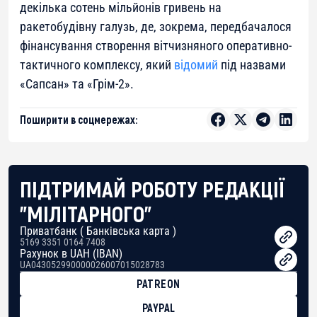
декілька сотень мільйонів гривень на
ракетобудівну галузь, де, зокрема, передбачалося
фінансування створення вітчизняного оперативно-
тактичного комплексу, який
відомий
під назвами
«Сапсан» та «Грім-2».
Поширити в соцмережах:
ПІДТРИМАЙ РОБОТУ РЕДАКЦІЇ
"МІЛІТАРНОГО"
Приватбанк ( Банківська карта )
5169 3351 0164 7408
Рахунок в UAH (IBAN)
UA043052990000026007015028783
PATREON
PAYPAL