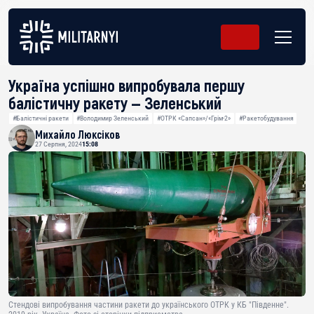
️Україна успішно випробувала першу
балістичну ракету — Зеленський
#Балістичні ракети
#Володимир Зеленський
#ОТРК «Сапсан»/«Грім-2»
#Ракетобудування
Михайло Люксіков
27 Серпня, 2024
15:08
Стендові випробування частини ракети до українського ОТРК у КБ "Південне".