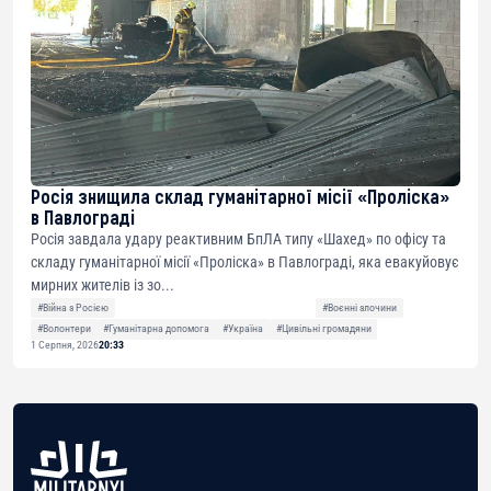
Росія знищила склад гуманітарної місії «Проліска»
в Павлограді
Росія завдала удару реактивним БпЛА типу «Шахед» по офісу та
складу гуманітарної місії «Проліска» в Павлограді, яка евакуйовує
мирних жителів із зо...
#Війна з Росією
#Воєнні злочини
#Волонтери
#Гуманітарна допомога
#Україна
#Цивільні громадяни
1 Серпня, 2026
20:33