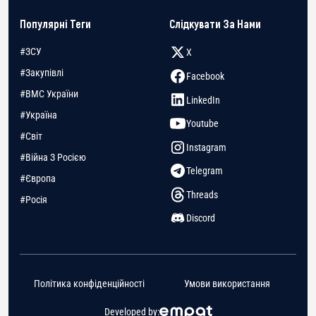
Популярні Теги
Слідкувати За Нами
#ЗСУ
X
#Закупівлі
Facebook
#ВМС України
LinkedIn
#Україна
Youtube
#Світ
Instagram
#Війна З Росією
Telegram
#Європа
Threads
#Росія
Discord
Політика конфіденційності
Умови використання
Developed by: