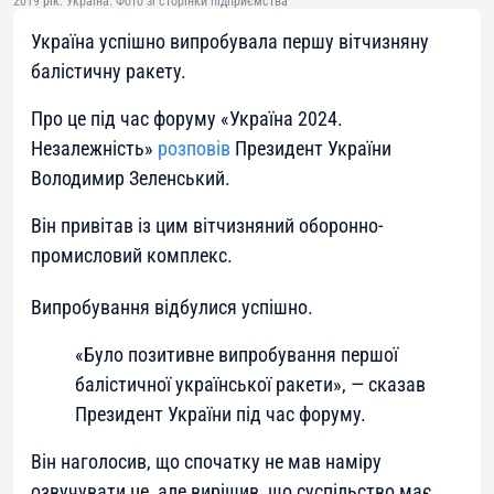
2019 рік. Україна. Фото зі сторінки підприємства
️Україна успішно випробувала першу вітчизняну
балістичну ракету.
Про це під час форуму «Україна 2024.
Незалежність»
розповів
Президент України
Володимир Зеленський.
Він привітав із цим вітчизняний оборонно-
промисловий комплекс.
Випробування відбулися успішно.
«Було позитивне випробування першої
балістичної української ракети», — сказав
Президент України під час форуму.
Він наголосив, що спочатку не мав наміру
озвучувати це, але вирішив, що суспільство має