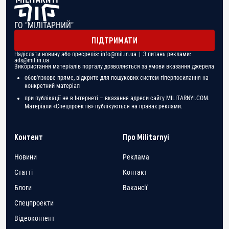
ГО "МІЛІТАРНИЙ"
ПІДТРИМАТИ
Надіслати новину або пресреліз:
info@mil.in.ua
| З питань реклами:
ads@mil.in.ua
Використання матеріалів порталу дозволяється за умови вказання джерела
обов'язкове пряме, відкрите для пошукових систем гіперпосилання на
конкретний матеріал
при публікації не в Інтернеті – вказання адреси сайту MILITARNYI.COM.
Матеріали «Спецпроектів» публікуються на правах реклами.
Контент
Про Militarnyi
Новини
Реклама
Статті
Контакт
Блоги
Вакансії
Спецпроекти
Відеоконтент