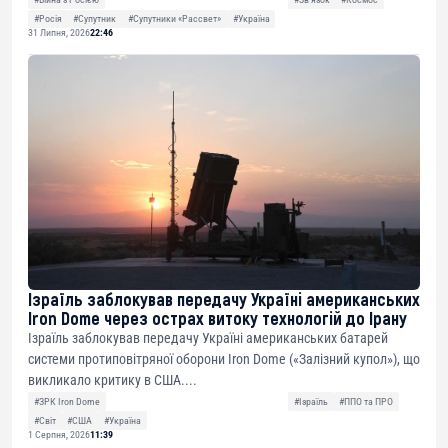
#Росія
#Супутник
#Супутники «Рассвет»
#Україна
31 Липня, 2026
22:46
Ізраїль заблокував передачу Україні американських
Iron Dome через острах витоку технологій до Ірану
Ізраїль заблокував передачу Україні американських батарей
системи протиповітряної оборони Iron Dome («Залізний купол»), що
викликало критику в США....
#ЗРК Iron Dome
#Ізраїль
#ППО та ПРО
#Світ
#США
#Україна
1 Серпня, 2026
11:39