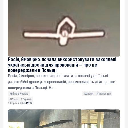
Росія, ймовірно, почала використовувати захоплені
українські дрони для провокацій — про це
попереджали в Польщі
Росія, ймовірно, почала застосовувати захоплені українські
далекобійні дрони для провокацій, про можливість яких раніше
попереджали в Польщі. На...
#Війна з Росією
#Дрони
#Провокації
#Росія
#Україна
1 Серпня, 2026
19:19