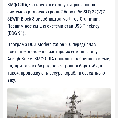
ВМФ США, які ввели в експлуатацію з новою
системою радіоелектронної боротьби SLQ-32(V)7
SEWIP Block 3 виробництва Northrop Grumman.
Першим носієм цієї системи став USS Pinckney
(DDG-91).
Програма DDG Modernization 2.0 передбачає
поетапне оновлення застарілих есмінців типу
Arleigh Burke. ВМФ США оновлюють бойові системи,
радари та засоби радіоелектронної боротьби, а
також продовжують ресурс кораблів середнього
віку.