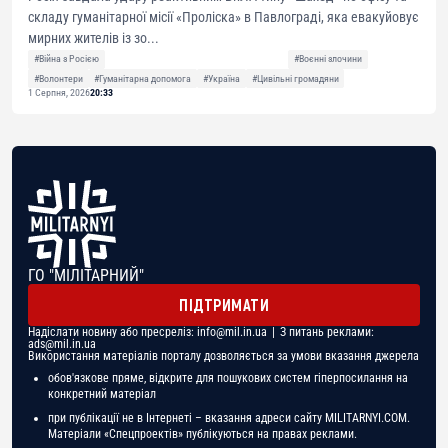
складу гуманітарної місії «Проліска» в Павлограді, яка евакуйовує
мирних жителів із зо...
#Війна з Росією
#Воєнні злочини
#Волонтери
#Гуманітарна допомога
#Україна
#Цивільні громадяни
1 Серпня, 2026
20:33
ГО "МІЛІТАРНИЙ"
ПІДТРИМАТИ
Надіслати новину або пресреліз:
info@mil.in.ua
| З питань реклами:
ads@mil.in.ua
Використання матеріалів порталу дозволяється за умови вказання джерела
обов'язкове пряме, відкрите для пошукових систем гіперпосилання на
конкретний матеріал
при публікації не в Інтернеті – вказання адреси сайту MILITARNYI.COM.
Матеріали «Спецпроектів» публікуються на правах реклами.