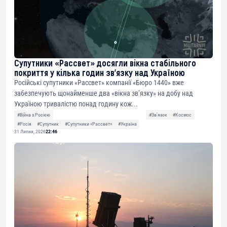
Супутники «Рассвет» досягли вікна стабільного
покриття у кілька годин зв’язку над Україною
Російські супутники «Рассвет» компанії «Бюро 1440» вже
забезпечують щонайменше два «вікна зв’язку» на добу над
Україною тривалістю понад годину кож...
#Війна з Росією
#Звʼязок
#Космос
#Росія
#Супутник
#Супутники «Рассвет»
#Україна
31 Липня, 2026
22:46