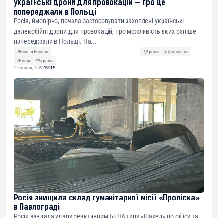
українські дрони для провокацій — про це
попереджали в Польщі
Росія, ймовірно, почала застосовувати захоплені українські
далекобійні дрони для провокацій, про можливість яких раніше
попереджали в Польщі. На...
#Війна з Росією
#Дрони
#Провокації
#Росія
#Україна
1 Серпня, 2026
19:19
Росія знищила склад гуманітарної місії «Проліска»
в Павлограді
Росія завдала удару реактивним БпЛА типу «Шахед» по офісу та