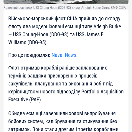
Ракетний есмінець USS Chung-Hoon (DDG-93) класу Arleigh Burke Фото: ВМФ США
Військово-морський флот США прийняв до складу
флоту два модернізовані есмінці типу Arleigh Burke
— USS Chung-Hoon (DDG-93) та USS James E.
Williams (DDG-95).
Про це повідомляє
Naval News
.
Флот отримав кораблі раніше запланованих
термінів завдяки прискоренню процесів
закупівель, планування та виконання робіт під
керівництвом нового підрозділу Portfolio Acquisition
Executive (PAE).
Обидва есмінці завершили ходові випробування
бойових систем, калібрування та стикування без
затримок. Вони стали другим і третім кораблями