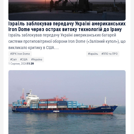
Ізраїль заблокував передачу Україні американських
Iron Dome через острах витоку технологій до Ірану
Ізраїль заблокував передачу Україні американських батарей
системи протиповітряної оборони Iron Dome («Залізний купол»), що
викликало критику в США....
#ЗРК Iron Dome
#Ізраїль
#ППО та ПРО
#Світ
#США
#Україна
1 Серпня, 2026
11:39