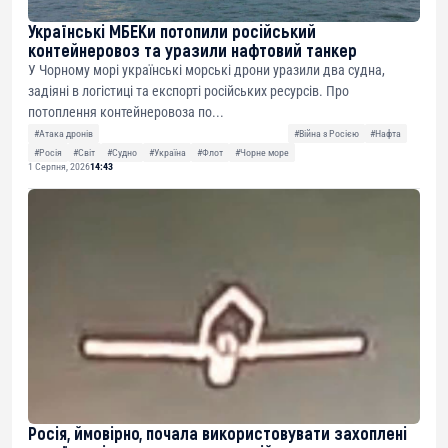
Українські МБЕКи потопили російський
контейнеровоз та уразили нафтовий танкер
У Чорному морі українські морські дрони уразили два судна,
задіяні в логістиці та експорті російських ресурсів. Про
потоплення контейнеровоза по...
#Атака дронів
#Війна з Росією
#Нафта
#Росія
#Світ
#Судно
#Україна
#Флот
#Чорне море
1 Серпня, 2026
14:43
Росія, ймовірно, почала використовувати захоплені