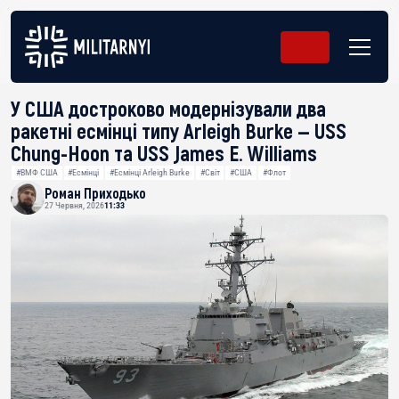
У США достроково модернізували два
ракетні есмінці типу Arleigh Burke — USS
Chung-Hoon та USS James E. Williams
#ВМФ США
#Есмінці
#Есмінці Arleigh Burke
#Світ
#США
#Флот
Роман Приходько
27 Червня, 2026
11:33