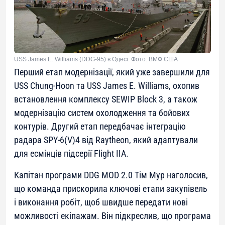
USS James E. Williams (DDG-95) в Одесі. Фото: ВМФ США
Перший етап модернізації, який уже завершили для
USS Chung-Hoon та USS James E. Williams, охопив
встановлення комплексу SEWIP Block 3, а також
модернізацію систем охолодження та бойових
контурів. Другий етап передбачає інтеграцію
радара SPY-6(V)4 від Raytheon, який адаптували
для есмінців підсерії Flight IIA.
Капітан програми DDG MOD 2.0 Тім Мур наголосив,
що команда прискорила ключові етапи закупівель
і виконання робіт, щоб швидше передати нові
можливості екіпажам. Він підкреслив, що програма