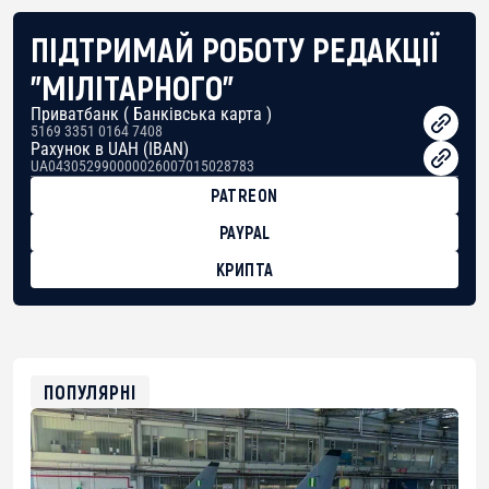
ПІДТРИМАЙ РОБОТУ РЕДАКЦІЇ
"МІЛІТАРНОГО"
Приватбанк ( Банківська карта )
5169 3351 0164 7408
Рахунок в UAH (IBAN)
UA043052990000026007015028783
PATREON
PAYPAL
КРИПТА
BTC
bc1qg0z99m95fte7kj8faa7h2kvnq92wvc53exe8gm
USDT
0x8676644fA7B6d328310283cAC1065Ae01d97CEe7
ETH
0xfD02863D3289416fcF50975c9DFda13623f97758
ПОПУЛЯРНІ