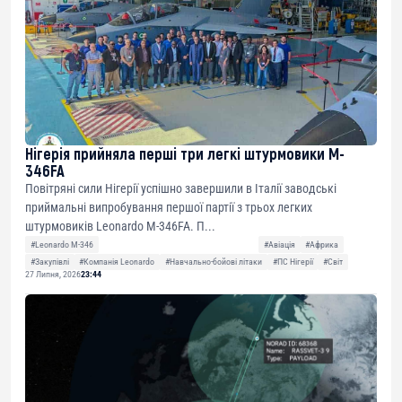
Нігерія прийняла перші три легкі штурмовики M-
346FA
Повітряні сили Нігерії успішно завершили в Італії заводські
приймальні випробування першої партії з трьох легких
штурмовиків Leonardo M-346FA. П...
#Leonardo M-346
#Авіація
#Африка
#Закупівлі
#Компанія Leonardo
#Навчально-бойові літаки
#ПС Нігерії
#Світ
27 Липня, 2026
23:44