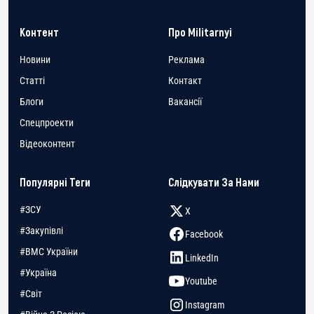
Контент
Про Militarnyi
Новини
Реклама
Статті
Контакт
Блоги
Вакансії
Спецпроекти
Відеоконтент
Популярні Теги
Слідкувати За Нами
#ЗСУ
X
#Закупівлі
Facebook
#ВМС України
LinkedIn
#Україна
Youtube
#Світ
Instagram