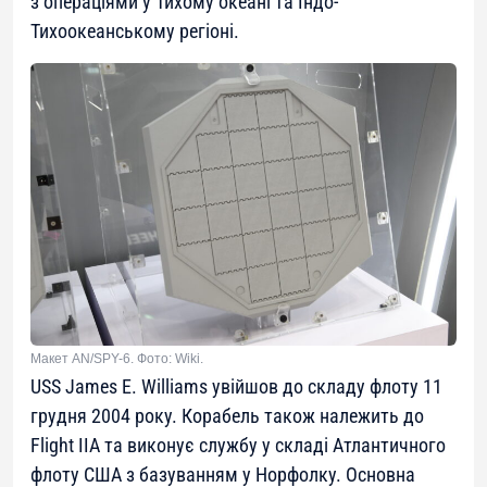
з операціями у Тихому океані та Індо-
Тихоокеанському регіоні.
Макет AN/SPY-6. Фото: Wiki.
USS James E. Williams увійшов до складу флоту 11
грудня 2004 року. Корабель також належить до
Flight IIA та виконує службу у складі Атлантичного
флоту США з базуванням у Норфолку. Основна