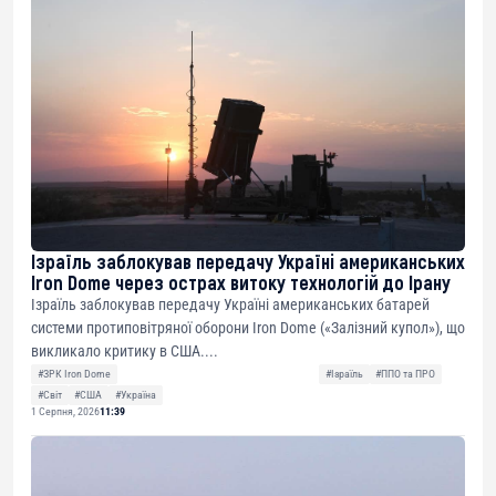
Ізраїль заблокував передачу Україні американських
Iron Dome через острах витоку технологій до Ірану
Ізраїль заблокував передачу Україні американських батарей
системи протиповітряної оборони Iron Dome («Залізний купол»), що
викликало критику в США....
#ЗРК Iron Dome
#Ізраїль
#ППО та ПРО
#Світ
#США
#Україна
1 Серпня, 2026
11:39