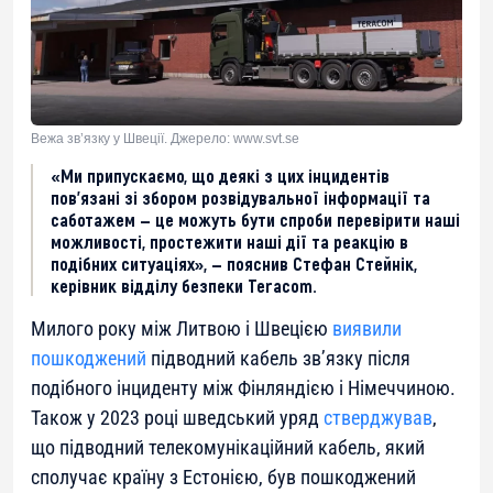
Вежа зв’язку у Швеції. Джерело: www.svt.se
«Ми припускаємо, що деякі з цих інцидентів
пов’язані зі збором розвідувальної інформації та
саботажем — це можуть бути спроби перевірити наші
можливості, простежити наші дії та реакцію в
подібних ситуаціях», — пояснив Стефан Стейнік,
керівник відділу безпеки Teracom.
Милого року між Литвою і Швецією
виявили
пошкоджений
підводний кабель зв’язку після
подібного інциденту між Фінляндією і Німеччиною.
Також у 2023 році шведський уряд
стверджував
,
що підводний телекомунікаційний кабель, який
сполучає країну з Естонією, був пошкоджений