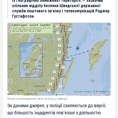
із географічно обмеженої території», — зазначив
очільник відділу безпеки Шведської державної
служби поштового зв’язку і телекомунікацій Роджер
Густафссон.
Мапа пошкоджених веж зв’язку у Швеції
За даними джерел, у поліції схиляються до версії,
що більшість інцидентів пов’язані з діяльністю