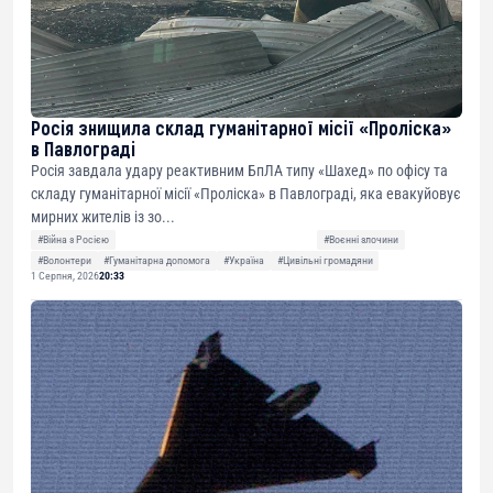
Росія знищила склад гуманітарної місії «Проліска»
в Павлограді
Росія завдала удару реактивним БпЛА типу «Шахед» по офісу та
складу гуманітарної місії «Проліска» в Павлограді, яка евакуйовує
мирних жителів із зо...
#Війна з Росією
#Воєнні злочини
#Волонтери
#Гуманітарна допомога
#Україна
#Цивільні громадяни
1 Серпня, 2026
20:33