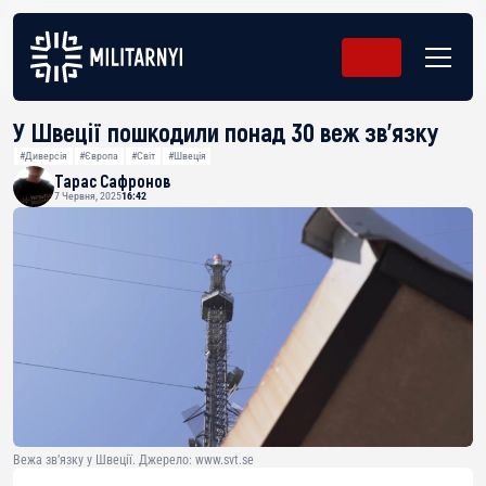
У Швеції пошкодили понад 30 веж зв’язку
#Диверсія
#Європа
#Світ
#Швеція
Тарас Сафронов
7 Червня, 2025
16:42
Вежа зв’язку у Швеції. Джерело: www.svt.se