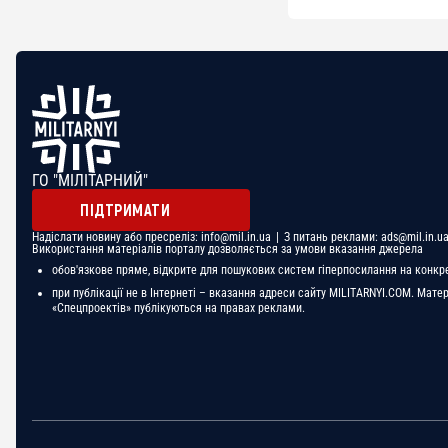
ГО "МІЛІТАРНИЙ"
ПІДТРИМАТИ
Надіслати новину або пресреліз:
info@mil.in.ua
| З питань реклами:
ads@mil.in.u
Використання матеріалів порталу дозволяється за умови вказання джерела
обов'язкове пряме, відкрите для пошукових систем гіперпосилання на конкр
при публікації не в Інтернеті – вказання адреси сайту MILITARNYI.COM. Мате
«Спецпроектів» публікуються на правах реклами.