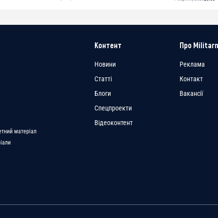
Контент
Про Militarn
Новини
Реклама
Статті
Контакт
Блоги
Вакансії
Спецпроекти
a
Відеоконтент
етний матеріал
ріали