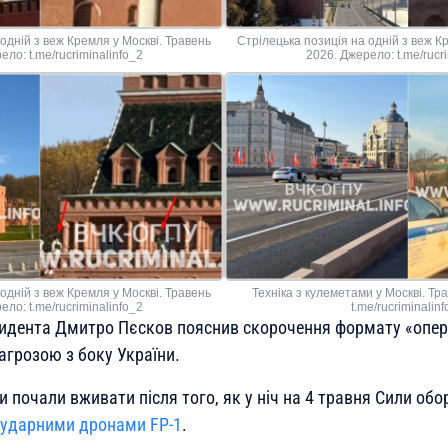
одній з веж Кремля у Москві. Травень
Стрілецька позиція на одній з веж К
ело: t.me/rucriminalinfo_2
2026. Джерело: t.me/rucri
одній з веж Кремля у Москві. Травень
Техніка з кулеметами у Москві. Тр
ело: t.me/rucriminalinfo_2
t.me/rucriminalin
зидента Дмитро Пєсков пояснив скорочення формату «опе
агрозою з боку України.
и почали вживати після того, як у ніч на 4 травня Сили обо
ударними дронами FP-1
.