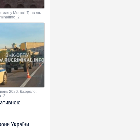
ремля у Москві. Травень
minalinfo_2
авень 2026. Джерело:
fo_2
ративною
рони України