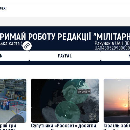
ах:
РИМАЙ РОБОТУ РЕДАКЦІЇ "МІЛІТАР
ька карта )
Рахунок в UAH (I
UA0430529900000
ON
PAYPAL
8faa7h2kvnq92wvc53exe8gm
8310283cAC1065Ae01d97CEe7
cF50975c9DFda13623f97758
ерші три
Супутники «Рассвет» досягли
Ізраїль заб