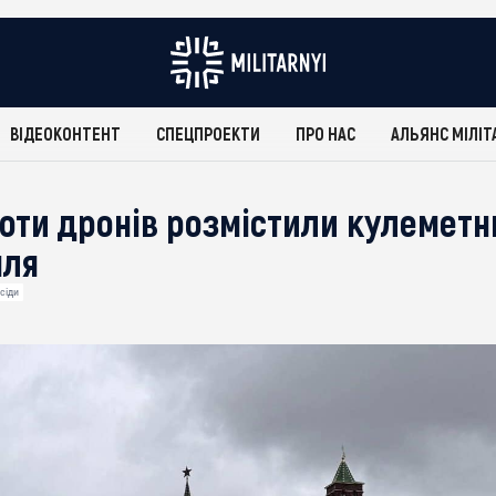
ВІДЕОКОНТЕНТ
СПЕЦПРОЕКТИ
ПРО НАС
АЛЬЯНС МІЛІТ
оти дронів розмістили кулеметн
мля
сіди