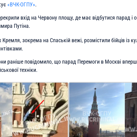
кує
«ВЧК-ОГПУ»
.
екрили вхід на Червону площу, де має відбутися парад і о
мира Путіна.
ях Кремля, зокрема на Спаській вежі, розмістили бійців із 
нтівками.
они раніше повідомило, що парад Перемоги в Москві вперш
йськової техніки.