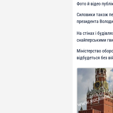
Фото й відео публі
Силовики також пер
президента Володи
На стінах і будівл
снайперськими гви
Міністерство обор
відбудеться без ві