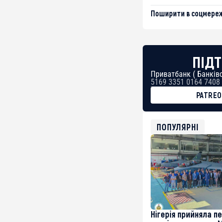
Поширити в соцмереж
ПІДТ
Приватбанк ( Банківс
5169 3351 0164 7408
PATRE
BTC
bc1qg0z99m95fte7kj
USDT
ПОПУЛЯРНІ
0x8676644fA7B6d32
ETH
0xfD02863D3289416f
Нігерія прийняла п