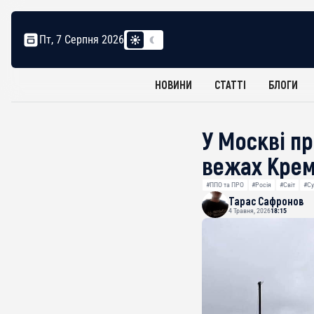
Пт, 7 Серпня 2026
НОВИНИ
СТАТТІ
БЛОГИ
У Москві пр
вежах Кре
#ППО та ПРО
#Росія
#Світ
#Су
Тарас Сафронов
4 Травня, 2026
18:15