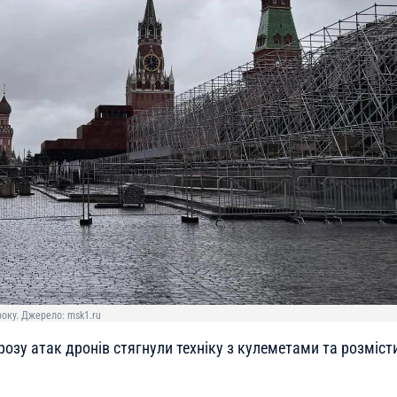
оку. Джерело: msk1.ru
розу атак дронів стягнули техніку з кулеметами та розміст