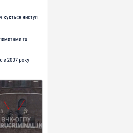
чікується виступ
кулеметами та
е з 2007 року