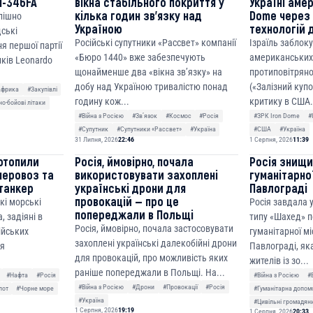
M-346FA
вікна стабільного покриття у
Україні аме
кілька годин зв’язку над
Dome через 
спішно
Україною
технологій 
дські
Російські супутники «Рассвет» компанії
Ізраїль заблок
я першої партії
«Бюро 1440» вже забезпечують
американських
ків Leonardo
щонайменше два «вікна зв’язку» на
протиповітряно
добу над Україною тривалістю понад
(«Залізний куп
Африка
#Закупівлі
годину кож...
критику в США.
о-бойові літаки
#Війна з Росією
#Звʼязок
#Космос
#Росія
#ЗРК Iron Dome
#
#Супутник
#Супутники «Рассвет»
#Україна
#США
#Україна
31 Липня, 2026
22:46
1 Серпня, 2026
11:39
отопили
Росія, ймовірно, почала
Росія знищ
неровоз та
використовувати захоплені
гуманітарної
танкер
українські дрони для
Павлограді
провокацій — про це
кі морські
Росія завдала
попереджали в Польщі
, задіяні в
типу «Шахед» п
Росія, ймовірно, почала застосовувати
сійських
гуманітарної мі
захоплені українські далекобійні дрони
ня
Павлограді, як
для провокацій, про можливість яких
жителів із зо...
раніше попереджали в Польщі. На...
#Нафта
#Росія
#Війна з Росією
#
#Війна з Росією
#Дрони
#Провокації
#Росія
лот
#Чорне море
#Гуманітарна допом
#Україна
#Цивільні громадян
1 Серпня, 2026
19:19
1 Серпня, 2026
20:33