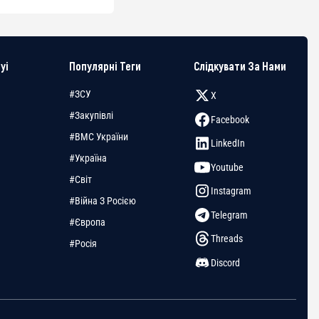
yi
Популярні Теги
Слідкувати За Нами
#ЗСУ
X
#Закупівлі
Facebook
#ВМС України
LinkedIn
#Україна
Youtube
#Світ
Instagram
#Війна З Росією
Telegram
#Європа
Threads
#Росія
Discord