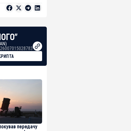
НОГО"
BAN)
26007015028783
КРИПТА
локував передачу