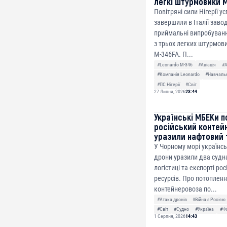
легкі штурмовики 
Повітряні сили Нігерії у
завершили в Італії заво
приймальні випробуванн
з трьох легких штурмови
M-346FA. П...
#Leonardo M-346
#Авіація
#
#Компанія Leonardo
#Навчальн
#ПС Нігерії
#Світ
27 Липня, 2026
23:44
Українські МБЕКи п
російський контей
уразили нафтовий 
У Чорному морі українсь
дрони уразили два судна
логістиці та експорті ро
ресурсів. Про потоплен
контейнеровоза по...
#Атака дронів
#Війна з Росією
#Світ
#Судно
#Україна
#Ф
1 Серпня, 2026
14:43