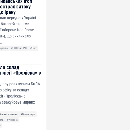
риканських Iron
острах витоку
до Ірану
ував передачу Україні
 батарей системи
ї оборони Iron Dome
ол»), що викликало
...
Ізраїль
#ППО та ПРО
#Світ
ила склад
 місії «Проліска» в
 удару реактивним БпЛА
о офісу та складу
сії «Проліска» в
а евакуйовує мирних
Воєнні злочини
#Волонтери
ога
#Україна
и