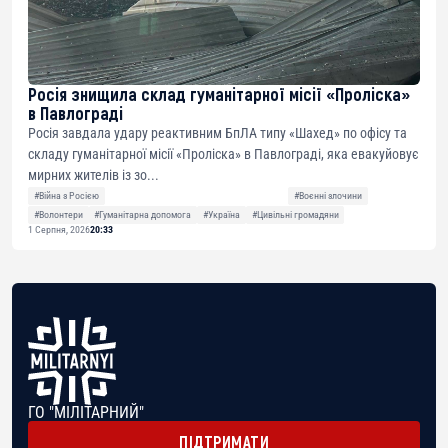
Росія знищила склад гуманітарної місії «Проліска»
в Павлограді
Росія завдала удару реактивним БпЛА типу «Шахед» по офісу та
складу гуманітарної місії «Проліска» в Павлограді, яка евакуйовує
мирних жителів із зо...
#Війна з Росією
#Воєнні злочини
#Волонтери
#Гуманітарна допомога
#Україна
#Цивільні громадяни
1 Серпня, 2026
20:33
ГО "МІЛІТАРНИЙ"
ПІДТРИМАТИ