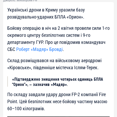
Джерело: Міноборони РФ
Українські дрони в Криму уразили базу
розвідувально-ударних БПЛА «Орион».
Бойову операцію в ніч на 2 квітня провели сили 1-го
окремого центру безпілотних систем і 9-го
департаменту ГУР. Про це повідомив командувач
СБС
Роберт «Мадяр» Бровді
.
Склад розміщувався на військовому аеродромі
«Кіровське», південніше містечка Іслям-Терек.
«Підтверджено знищення чотирьох одиниць БПЛА
“Орион”», — зазначив «Мадяр».
По складу завдали удару дрони FP-2 компанії Fire
Point. Цей безпілотник несе бойову частину масою
60–100 кілограмів.