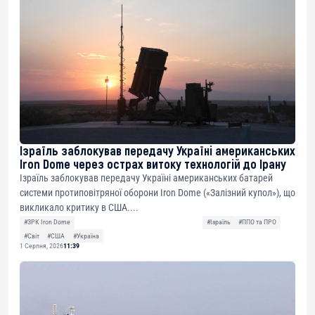
Ізраїль заблокував передачу Україні американських
Iron Dome через острах витоку технологій до Ірану
Ізраїль заблокував передачу Україні американських батарей
системи протиповітряної оборони Iron Dome («Залізний купол»), що
викликало критику в США....
#ЗРК Iron Dome
#Ізраїль
#ППО та ПРО
#Світ
#США
#Україна
1 Серпня, 2026
11:39