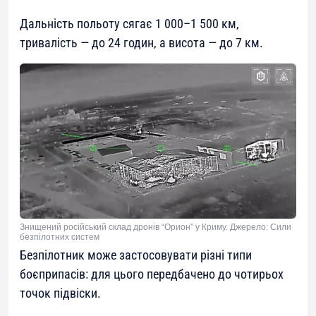
Дальність польоту сягає 1 000–1 500 км,
тривалість — до 24 годин, а висота — до 7 км.
Знищений російський склад дронів “Орион” у Криму. Джерело: Сили
безпілотних систем
Безпілотник може застосовувати різні типи
боєприпасів: для цього передбачено до чотирьох
точок підвіски.