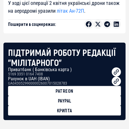
У ході цієї операції 2 квітня українські дрони також
на аеродромі уразили
літак Ан-72П
.
Поширити в соцмережах:
ПІДТРИМАЙ РОБОТУ РЕДАКЦІЇ
"МІЛІТАРНОГО"
Приватбанк ( Банківська карта )
5169 3351 0164 7408
Рахунок в UAH (IBAN)
UA043052990000026007015028783
PATREON
PAYPAL
КРИПТА
BTC
bc1qg0z99m95fte7kj8faa7h2kvnq92wvc53exe8gm
USDT