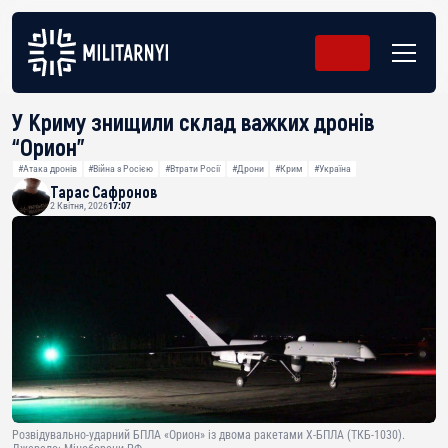
У Криму знищили склад важких дронів
“Орион”
#Атака дронів
#Війна з Росією
#Втрати Росії
#Дрони
#Крим
#Україна
Тарас Сафронов
2 Квітня, 2026
17:07
Розвідувально-ударний БПЛА «Орион» із двома ракетами Х-БПЛА (ТКБ-1030).