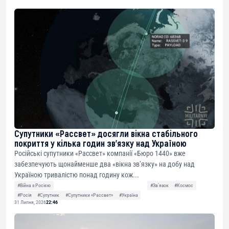
Супутники «Рассвет» досягли вікна стабільного
покриття у кілька годин зв’язку над Україною
Російські супутники «Рассвет» компанії «Бюро 1440» вже
забезпечують щонайменше два «вікна зв’язку» на добу над
Україною тривалістю понад годину кож...
#Війна з Росією
#Звʼязок
#Космос
#Росія
#Супутник
#Супутники «Рассвет»
#Україна
31 Липня, 2026
22:46