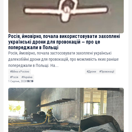
Росія, ймовірно, почала використовувати захоплені
українські дрони для провокацій — про це
попереджали в Польщі
Росія, ймовірно, почала застосовувати захоплені українські
далекобійні дрони для провокацій, про можливість яких раніше
попереджали в Польщі. На...
#Війна з Росією
#Дрони
#Провокації
#Росія
#Україна
1 Серпня, 2026
19:19