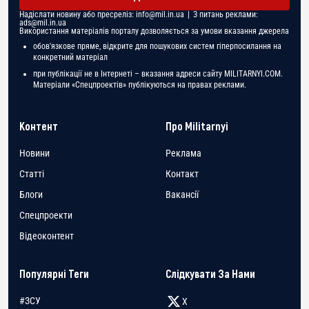
Надіслати новину або пресреліз:
info@mil.in.ua
| З питань реклами:
ads@mil.in.ua
Використання матеріалів порталу дозволяється за умови вказання джерела
обов'язкове пряме, відкрите для пошукових систем гіперпосилання на
конкретний матеріал
при публікації не в Інтернеті – вказання адреси сайту MILITARNYI.COM.
Матеріали «Спецпроектів» публікуються на правах реклами.
Контент
Про Militarnyi
Новини
Реклама
Статті
Контакт
Блоги
Вакансії
Спецпроекти
Відеоконтент
Популярні Теги
Слідкувати За Нами
#ЗСУ
X