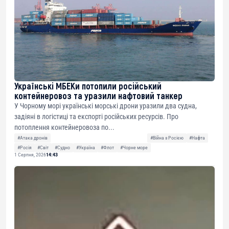
Українські МБЕКи потопили російський
контейнеровоз та уразили нафтовий танкер
У Чорному морі українські морські дрони уразили два судна,
задіяні в логістиці та експорті російських ресурсів. Про
потоплення контейнеровоза по...
#Атака дронів
#Війна з Росією
#Нафта
#Росія
#Світ
#Судно
#Україна
#Флот
#Чорне море
1 Серпня, 2026
14:43