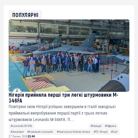
0x8676644fA7B6d328310283cAC1065Ae01d97CEe7
ETH
0xfD02863D3289416fcF50975c9DFda13623f97758
ПОПУЛЯРНІ
Нігерія прийняла перші три легкі штурмовики M-
346FA
Повітряні сили Нігерії успішно завершили в Італії заводські
приймальні випробування першої партії з трьох легких
штурмовиків Leonardo M-346FA. П...
#Leonardo M-346
#Авіація
#Африка
#Закупівлі
#Компанія Leonardo
#Навчально-бойові літаки
#ПС Нігерії
#Світ
27 Липня, 2026
23:44