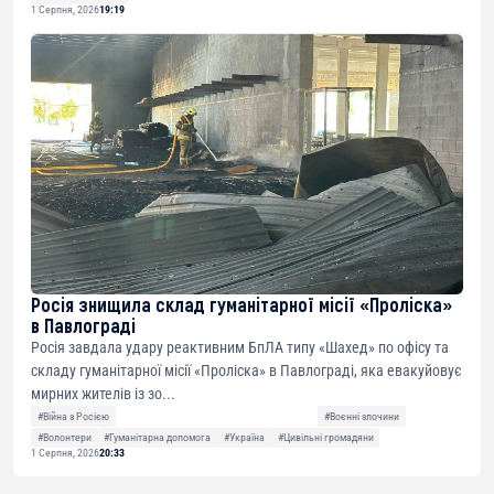
1 Серпня, 2026
19:19
Росія знищила склад гуманітарної місії «Проліска»
в Павлограді
Росія завдала удару реактивним БпЛА типу «Шахед» по офісу та
складу гуманітарної місії «Проліска» в Павлограді, яка евакуйовує
мирних жителів із зо...
#Війна з Росією
#Воєнні злочини
#Волонтери
#Гуманітарна допомога
#Україна
#Цивільні громадяни
1 Серпня, 2026
20:33