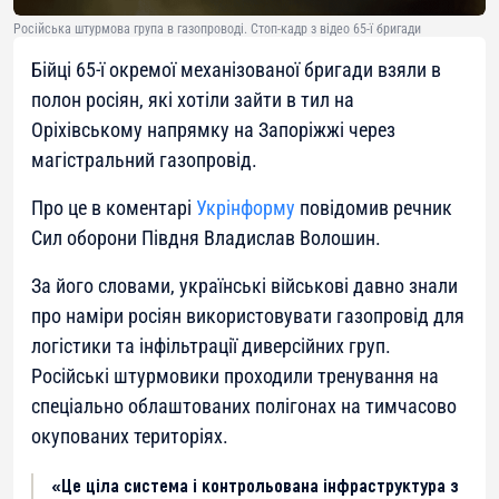
Російська штурмова група в газопроводі. Стоп-кадр з відео 65-ї бригади
Бійці 65-ї окремої механізованої бригади взяли в
полон росіян, які хотіли зайти в тил на
Оріхівському напрямку на Запоріжжі через
магістральний газопровід.
Про це в коментарі
Укрінформу
повідомив речник
Сил оборони Півдня Владислав Волошин.
За його словами, українські військові давно знали
про наміри росіян використовувати газопровід для
логістики та інфільтрації диверсійних груп.
Російські штурмовики проходили тренування на
спеціально облаштованих полігонах на тимчасово
окупованих територіях.
«Це ціла система і контрольована інфраструктура з