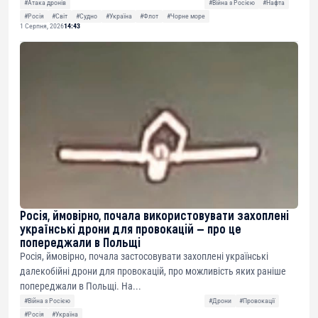
#Атака дронів
#Війна з Росією
#Нафта
#Росія
#Світ
#Судно
#Україна
#Флот
#Чорне море
1 Серпня, 2026
14:43
Росія, ймовірно, почала використовувати захоплені
українські дрони для провокацій — про це
попереджали в Польщі
Росія, ймовірно, почала застосовувати захоплені українські
далекобійні дрони для провокацій, про можливість яких раніше
попереджали в Польщі. На...
#Війна з Росією
#Дрони
#Провокації
#Росія
#Україна