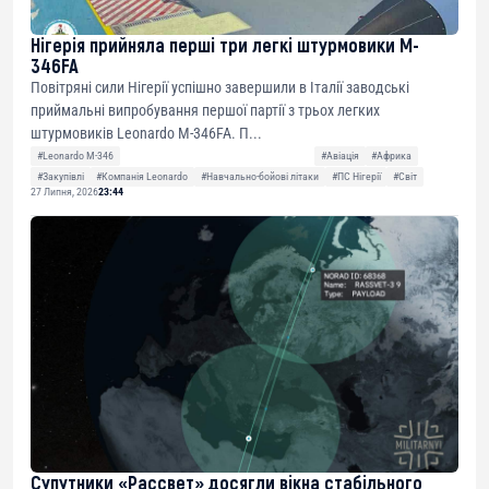
Нігерія прийняла перші три легкі штурмовики M-
346FA
Повітряні сили Нігерії успішно завершили в Італії заводські
приймальні випробування першої партії з трьох легких
штурмовиків Leonardo M-346FA. П...
#Leonardo M-346
#Авіація
#Африка
#Закупівлі
#Компанія Leonardo
#Навчально-бойові літаки
#ПС Нігерії
#Світ
27 Липня, 2026
23:44
Супутники «Рассвет» досягли вікна стабільного