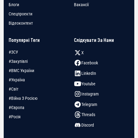
Блоги
Вакансії
Спецпроекти
Відеоконтент
Популярні Теги
Слідкувати За Нами
#ЗСУ
X
#Закупівлі
Facebook
#ВМС України
LinkedIn
#Україна
Youtube
#Світ
Instagram
#Війна З Росією
Telegram
#Європа
Threads
#Росія
Discord