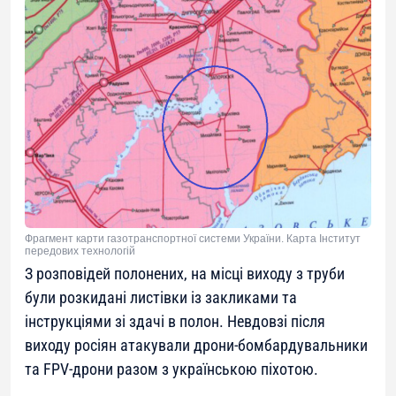
Фрагмент карти газотранспортної системи України. Карта Інститут
передових технологій
З розповідей полонених, на місці виходу з труби
були розкидані листівки із закликами та
інструкціями зі здачі в полон. Невдовзі після
виходу росіян атакували дрони-бомбардувальники
та FPV-дрони разом з українською піхотою.