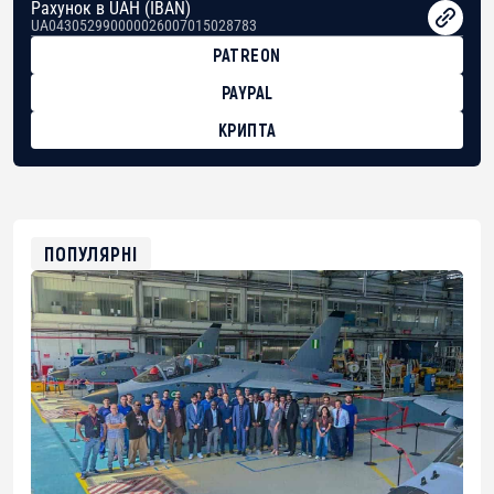
Рахунок в UAH (IBAN)
UA043052990000026007015028783
PATREON
PAYPAL
КРИПТА
BTC
bc1qg0z99m95fte7kj8faa7h2kvnq92wvc53exe8gm
USDT
0x8676644fA7B6d328310283cAC1065Ae01d97CEe7
ETH
0xfD02863D3289416fcF50975c9DFda13623f97758
ПОПУЛЯРНІ