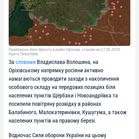
Приблизна лінія фронту в райні Оріхова, станом на 17.05.2026.
Карта DeepState
За
словами
Владислава Волошина, на
Оріхівському напрямку росіяни активно
намагаються проводити заходи з накопичення
особового складу на передових позиціях біля
населених пунктів Щербаки і Новоандріївка та
посилили повітряну розвідку в районах
Балабиного, Малокатеринівки, Кушугума, а також
населених пунктів на правому березі.
Водночас Сили оборони України на цьому