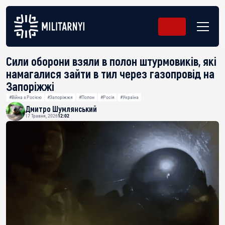
Сили оборони взяли в полон штурмовиків, які
намагалися зайти в тил через газопровід на
Запоріжжі
#Війна з Росією
#Запоріжжя
#Полон
#Росія
#Україна
Дмитро Шумлянський
17 Травня, 2026
12:02