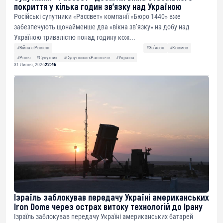
покриття у кілька годин зв’язку над Україною
Російські супутники «Рассвет» компанії «Бюро 1440» вже
забезпечують щонайменше два «вікна зв’язку» на добу над
Україною тривалістю понад годину кож...
#Війна з Росією
#Звʼязок
#Космос
#Росія
#Супутник
#Супутники «Рассвет»
#Україна
31 Липня, 2026
22:46
Ізраїль заблокував передачу Україні американських
Iron Dome через острах витоку технологій до Ірану
Ізраїль заблокував передачу Україні американських батарей