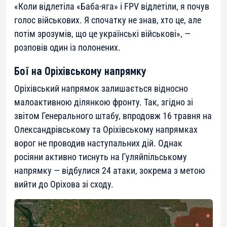
«Коли відлетіла «Баба-яга» і FPV відлетіли, я почув
голос військових. Я спочатку не знав, хто це, але
потім зрозумів, що це українські військові», —
розповів один із полонених.
Бої на Оріхівському напрямку
Оріхівський напрямок залишається відносно
малоактивною ділянкою фронту. Так, згідно зі
звітом Генерального штабу, впродовж 16 травня на
Олександрівському та Оріхівському напрямках
ворог не проводив наступальних дій. Однак
росіяни активно тиснуть на Гуляйпільському
напрямку — відбулися 24 атаки, зокрема з метою
вийти до Оріхова зі сходу.