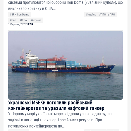
системи протиповітряної оборони Iron Dome («Залізний купол»), що
викликало критику в США....
#ЗРК Iron Dome
#Ізраїль
#ППО та ПРО
#Світ
#США
#Україна
1 Серпня, 2026
11:39
Українські МБЕКи потопили російський
контейнеровоз та уразили нафтовий танкер
У Чорному морі українські морські дрони уразили два судна,
задіяні в логістиці та експорті російських ресурсів. Про
потоплення контейнеровоза по...