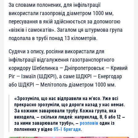
За словами полонених, для інфільтрації
використали газопровід діаметром 1000 мм,
пересування в якій здійснюється за допомогою
«візків і самокатів». Загалом ця штурмова група
подолала в трубі понад 13 кілометрів.
Судячи з опису, росіяни використали для
інфільтрації відгалуження газотранспортного
коридору Шебелинка — Дніпропетровськ — Кривий
Ріг — Ізмаїл (ШДКРІ), а саме ШДКРІ — Енергодар
або ШДКРІ — Мелітополь діаметром 1000 мм.
«Зрозуміло, що нас відправили на м’ясо. Уже всі
прекрасно зрозуміли, що дороги назад у нас немає.
За кожним заварювали трубу. Кожна група, яка
виходила, — скільки людей: наприклад, 8, 6 або 12 —
за ними заварювали трубу», —
розповів
один із
полонених у відео
65-ї бригади
.