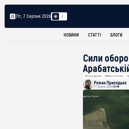
Пт, 7 Серпня 2026
НОВИНИ
СТАТТІ
БЛОГИ
Сили оборо
Арабатській
#Атака дронів
#Війна з Росією
#
Роман Приходько
17 Травня, 2026
13:48