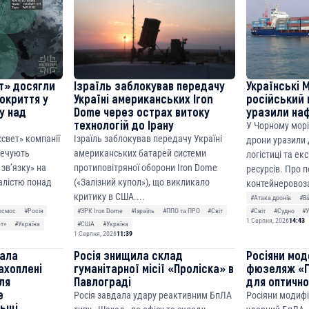
т» досягли
Ізраїль заблокував передачу
Українські 
покриття у
Україні американських Iron
російський 
ку над
Dome через острах витоку
уразили на
технологій до Ірану
У Чорному морі
ссвет» компанії
Ізраїль заблокував передачу Україні
дрони уразили д
печують
американських батарей системи
логістиці та ек
зв’язку» на
протиповітряної оборони Iron Dome
ресурсів. Про 
алістю понад
(«Залізний купол»), що викликало
контейнеровоза
критику в США....
#Атака дронів
#Ві
осмос
#Росія
#ЗРК Iron Dome
#Ізраїль
#ППО та ПРО
#Світ
#Світ
#Судно
#У
1 Серпня, 2026
14:43
ет»
#Україна
#США
#Україна
1 Серпня, 2026
11:39
чала
Росія знищила склад
Росіяни мод
ахоплені
гуманітарної місії «Проліска» в
фюзеляж «Г
ля
Павлограді
для оптично
е
Росія завдала удару реактивним БпЛА
Росіяни модиф
льщі