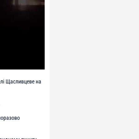
елі Щасливцеве на
.
дноразово