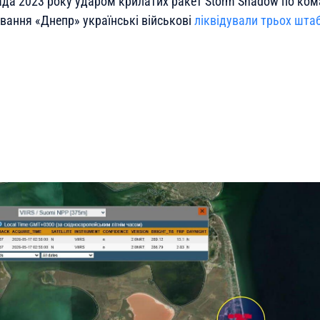
ада 2023 року ударом крилатих ракет Storm Shadow по ко
вання «Днепр» українські військові
ліквідували трьох штаб