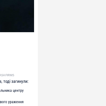
NASA FIRMS
, тоді загинули:
альника центру
евого ураження