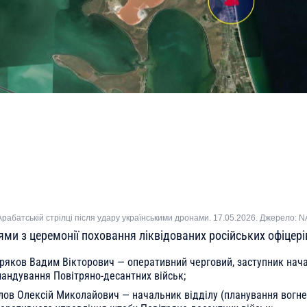
рабатській стрілці після удару українськими дронами. 17.05.2026. Джерело: 
ями з церемонії поховання ліквідованих російських офіцерів
ряков Вадим Вікторович — оперативний черговий, заступник нач
андування Повітряно-десантних військ;
лов Олексій Миколайович — начальник відділу (планування вогн