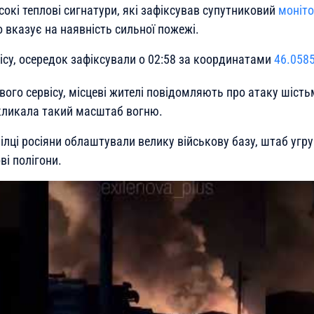
сокі теплові сигнатури, які зафіксував супутниковий
моніто
 вказує на наявність сильної пожежі.
ісу, осередок зафіксували о 02:58 за координатами
46.058
вого сервісу, місцеві жителі повідомляють про атаку шіст
кликала такий масштаб вогню.
ілці росіяни облаштували велику військову базу, штаб угр
ві полігони.