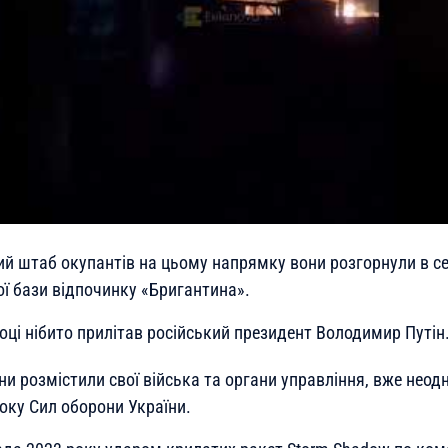
ий штаб окупантів на цьому напрямку вони розгорнули в с
ої бази відпочинку «Бригантина».
оці нібито прилітав російський президент Володимир Путін
яни розмістили свої війська та органи управління, вже нео
оку Сил оборони України.