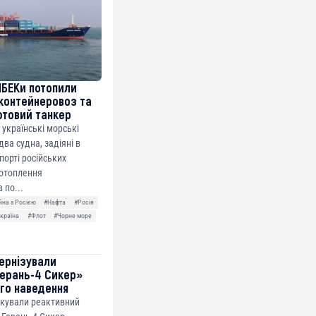
МБЕКи потопили
контейнеровоз та
фтовий танкер
 українські морські
ва судна, задіяні в
спорті російських
потоплення
 по...
йна з Росією
#Нафта
#Росія
країна
#Флот
#Чорне море
ернізували
ерань-4 Сикер»
го наведення
ікували реактивний