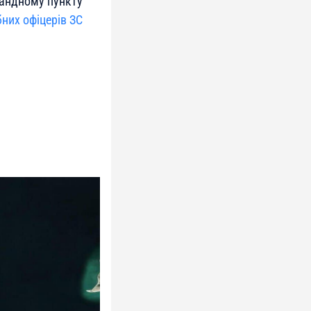
мандному пункту
них офіцерів ЗС