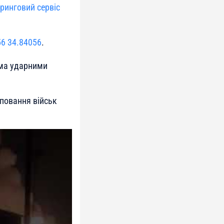
ринговий сервіс
56 34.84056
.
ьма ударними
уповання військ