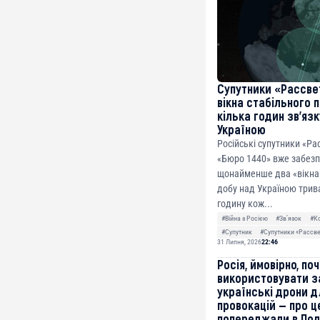
Супутники «Рассве
вікна стабільного 
кілька годин зв’яз
Україною
Російські супутники «Ра
«Бюро 1440» вже забез
щонайменше два «вікна 
добу над Україною трив
годину кож...
#Війна з Росією
#Звʼязок
#К
#Супутник
#Супутники «Рассв
31 Липня, 2026
22:46
Росія, ймовірно, по
використовувати з
українські дрони д
провокацій — про ц
попереджали в По