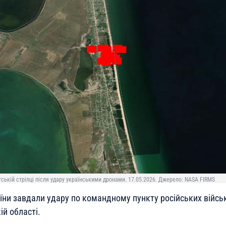
ькій стрілці після удару українськими дронами. 17.05.2026. Джерело: NASA FIRMS
їни завдали удару по командному пункту російських війсь
ій області.