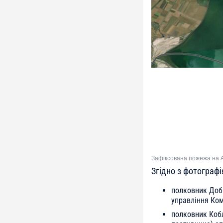
Зафіксована пожежа на А
Згідно з фотографі
полковник Доб
управління Ком
полковник Коб