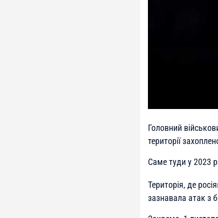
Головний військов
території захоплен
Саме туди у 2023 р
Територія, де росі
зазнавала атак з б