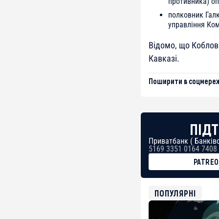
противника) оп
полковник Гал
управління Ком
Відомо, що Коблов 
Кавказі.
Поширити в соцмереж
ПІДТ
Приватбанк ( Банківс
5169 3351 0164 7408
PATRE
BTC
bc1qg0z99m95fte7kj
USDT
ПОПУЛЯРНІ
0x8676644fA7B6d32
ETH
0xfD02863D3289416f