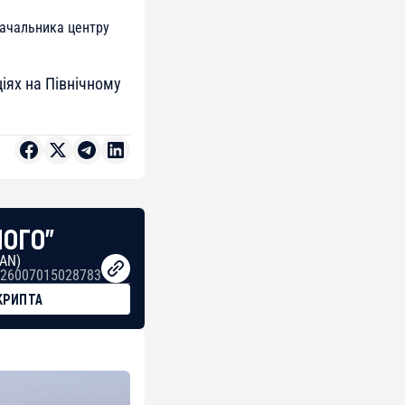
начальника центру
ціях на Північному
НОГО"
BAN)
26007015028783
КРИПТА