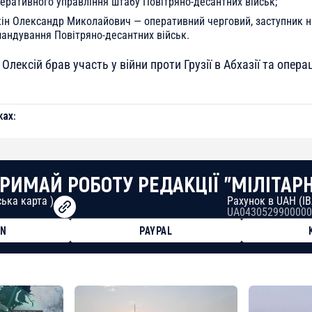
еративного управління штабу Повітряно-десантних військ;
кін Олександр Миколайович — оперативний черговий, заступник 
андування Повітряно-десантних військ.
Олексій брав участь у війни проти Грузії в Абхазії та опера
ах:
РИМАЙ РОБОТУ РЕДАКЦІЇ "МІЛІТАР
ька карта )
Рахунок в UAH (I
UA0430529900000
ON
PAYPAL
8faa7h2kvnq92wvc53exe8gm
8310283cAC1065Ae01d97CEe7
cF50975c9DFda13623f97758