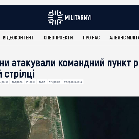
ВІДЕОКОНТЕНТ
СПЕЦПРОЕКТИ
ПРО НАС
АЛЬЯНС МІЛІТ
ни атакували командний пункт р
 стрілці
Дрони
#Європа
#Росія
#Світ
#Україна
#Херсонщина