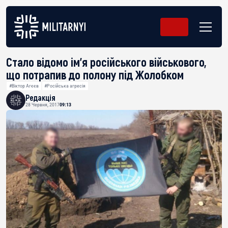
Стало відомо ім’я російського військового,
що потрапив до полону під Жолобком
#Віктор Агєєв
#Російська агресія
Редакція
28 Червня, 2017
09:13