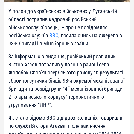
У полон до українських військових у Луганській
області потрапив кадровий російський
військовослужбовець, – про це повідомляє
російська служба
BBC
, посилаючись на джерела в
93-й бригаді і в міноборони України.
За інформацією видання, російський розвідник
Віктор Агєєв потрапив у полон в районі села
Жолобок Слов’яносербського району “в результаті
збройної сутички бійців 93-й окремої механізованої
бригади та розвідгрупи “4-ї механізованої бригади
2-го армійського корпусу” терористичного
угруповання “ЛНР”.
Як стало відомо BBC від двох колишніх товаришів
по службі Віктора Агєєва, після закінчення
Алтайського державного коледжу він в 2015-2016