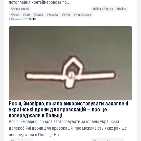
потоплення контейнеровоза по...
#Атака дронів
#Війна з Росією
#Нафта
#Росія
#Світ
#Судно
#Україна
#Флот
#Чорне море
1 Серпня, 2026
14:43
Росія, ймовірно, почала використовувати захоплені
українські дрони для провокацій — про це
попереджали в Польщі
Росія, ймовірно, почала застосовувати захоплені українські
далекобійні дрони для провокацій, про можливість яких раніше
попереджали в Польщі. На...