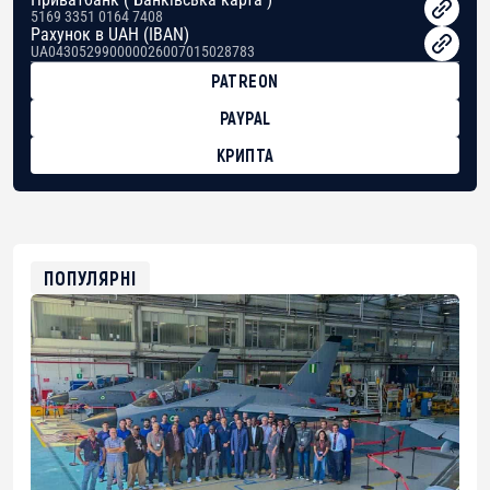
5169 3351 0164 7408
Рахунок в UAH (IBAN)
UA043052990000026007015028783
PATREON
PAYPAL
КРИПТА
BTC
bc1qg0z99m95fte7kj8faa7h2kvnq92wvc53exe8gm
USDT
0x8676644fA7B6d328310283cAC1065Ae01d97CEe7
ETH
0xfD02863D3289416fcF50975c9DFda13623f97758
ПОПУЛЯРНІ