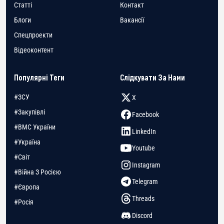
Статті
Контакт
Блоги
Вакансії
Спецпроекти
Відеоконтент
Популярні Теги
Слідкувати За Нами
#ЗСУ
X
#Закупівлі
Facebook
#ВМС України
LinkedIn
#Україна
Youtube
#Світ
Instagram
#Війна З Росією
Telegram
#Європа
Threads
#Росія
Discord