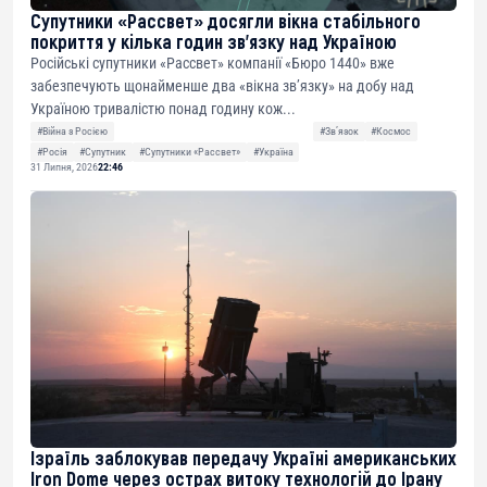
Супутники «Рассвет» досягли вікна стабільного
покриття у кілька годин зв’язку над Україною
Російські супутники «Рассвет» компанії «Бюро 1440» вже
забезпечують щонайменше два «вікна зв’язку» на добу над
Україною тривалістю понад годину кож...
#Війна з Росією
#Звʼязок
#Космос
#Росія
#Супутник
#Супутники «Рассвет»
#Україна
31 Липня, 2026
22:46
Ізраїль заблокував передачу Україні американських
Iron Dome через острах витоку технологій до Ірану