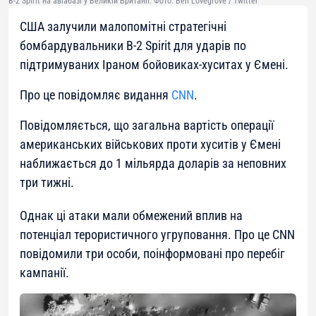
B-2 Spirit на авіабазі у Великій Британії. Фото: Ben Lovegrove / Twitter
США залучили малопомітні стратегічні
бомбардувальники B-2 Spirit для ударів по
підтримуваних Іраном бойовиках-хуситах у Ємені.
Про це повідомляє видання
CNN
.
Повідомляється, що загальна вартість операції
американських військових проти хуситів у Ємені
наближається до 1 мільярда доларів за неповних
три тижні.
Однак ці атаки мали обмежений вплив на
потенціал терористичного угруповання. Про це CNN
повідомили три особи, поінформовані про перебіг
кампанії.