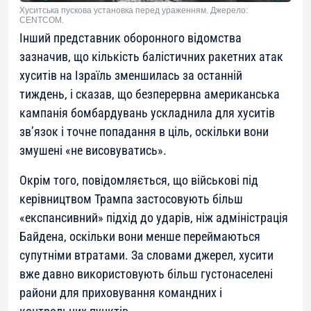
Хуситська пускова установка перед ураженням. Джерело:
CENTCOM.
Інший представник оборонного відомства
зазначив, що кількість балістичних ракетних атак
хуситів на Ізраїль зменшилась за останній
тиждень, і сказав, що безперервна американська
кампанія бомбардувань ускладнила для хуситів
зв’язок і точне попадання в ціль, оскільки вони
змушені «не висовуватись».
Окрім того, повідомляється, що військові під
керівництвом Трампа застосовують більш
«експансивний» підхід до ударів, ніж адміністрація
Байдена, оскільки вони менше переймаються
супутніми втратами. За словами джерел, хусити
вже давно використовують більш густонаселені
райони для приховування командних і