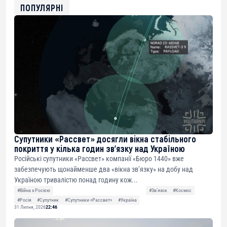
0xfD02863D3289416fcF50975c9DFda13623f97758
ПОПУЛЯРНІ
Супутники «Рассвет» досягли вікна стабільного
покриття у кілька годин зв’язку над Україною
Російські супутники «Рассвет» компанії «Бюро 1440» вже
забезпечують щонайменше два «вікна зв’язку» на добу над
Україною тривалістю понад годину кож...
#Війна з Росією
#Звʼязок
#Космос
#Росія
#Супутник
#Супутники «Рассвет»
#Україна
31 Липня, 2026
22:46