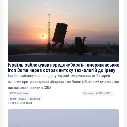
Ізраїль заблокував передачу Україні американських
Iron Dome через острах витоку технологій до Ірану
Ізраїль заблокував передачу Україні американських батарей
системи протиповітряної оборони Iron Dome («Залізний купол»), що
викликало критику в США....
#ЗРК Iron Dome
#Ізраїль
#ППО та ПРО
#Світ
#США
#Україна
1 Серпня, 2026
11:39