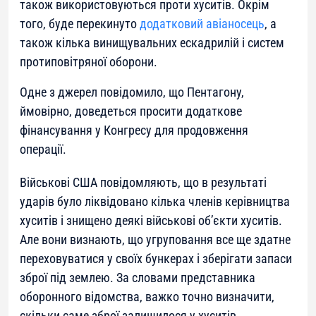
також використовуються проти хуситів. Окрім
того, буде перекинуто
додатковий авіаносець
, а
також кілька винищувальних ескадрилій і систем
протиповітряної оборони.
Одне з джерел повідомило, що Пентагону,
ймовірно, доведеться просити додаткове
фінансування у Конгресу для продовження
операції.
Військові США повідомляють, що в результаті
ударів було ліквідовано кілька членів керівництва
хуситів і знищено деякі військові об’єкти хуситів.
Але вони визнають, що угруповання все ще здатне
переховуватися у своїх бункерах і зберігати запаси
зброї під землею. За словами представника
оборонного відомства, важко точно визначити,
скільки саме зброї залишилося у хуситів.