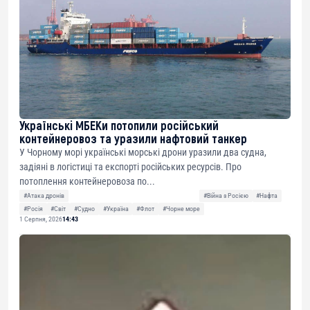
Українські МБЕКи потопили російський
контейнеровоз та уразили нафтовий танкер
У Чорному морі українські морські дрони уразили два судна,
задіяні в логістиці та експорті російських ресурсів. Про
потоплення контейнеровоза по...
#Атака дронів
#Війна з Росією
#Нафта
#Росія
#Світ
#Судно
#Україна
#Флот
#Чорне море
1 Серпня, 2026
14:43