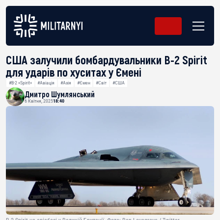
США залучили бомбардувальники B-2 Spirit
для ударів по хуситах у Ємені
#B-2 «Spirit»
#Авіація
#Азія
#Ємен
#Світ
#США
Дмитро Шумлянський
6 Квітня, 2025
18:40