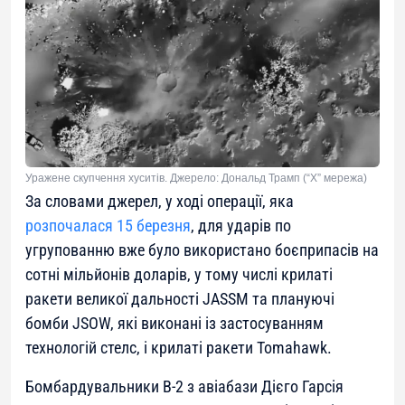
Уражене скупчення хуситів. Джерело: Дональд Трамп (“Х” мережа)
За словами джерел, у ході операції, яка
розпочалася 15 березня
, для ударів по
угрупованню вже було використано боєприпасів на
сотні мільйонів доларів, у тому числі крилаті
ракети великої дальності JASSM та плануючі
бомби JSOW, які виконані із застосуванням
технологій стелс, і крилаті ракети Tomahawk.
Бомбардувальники B-2 з авіабази Дієго Гарсія