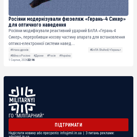
Росіяни модернізували фюзеляж «Герань-4 Сикер»
для оптичного наведення
Росіяни модифікували реактивний ударний БпЛА «Герань-4
Сикер», переробивши носову частину апарата для встановлення
оптико-електронної системи навед...
#Атака дронів
#БпЛА Shahed/«Герань»
#Війна з Росією
#Дрони
#Росія
#Україна
1 Серпня, 2026
22:16
ГО "МІЛІТАРНИЙ"
ПІДТРИМАТИ
Надіслати новину або пресреліз:
info@mil.in.ua
| З питань реклами:
ads@mil.in.ua