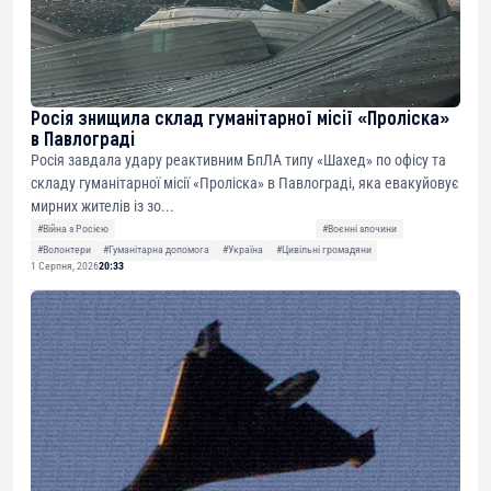
Росія знищила склад гуманітарної місії «Проліска»
в Павлограді
Росія завдала удару реактивним БпЛА типу «Шахед» по офісу та
складу гуманітарної місії «Проліска» в Павлограді, яка евакуйовує
мирних жителів із зо...
#Війна з Росією
#Воєнні злочини
#Волонтери
#Гуманітарна допомога
#Україна
#Цивільні громадяни
1 Серпня, 2026
20:33