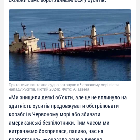
Британське вантажне судно затонуло в Червоному морі після
нападу хуситів. Лютий 2024р. Фото: Aljazeera
«Ми знищили деякі об’єкти, але це не вплинуло на
здатність хуситів продовжувати обстрілювати
кораблі в Червоному морі або збивати
американські безпілотники. Тим часом ми
витрачаємо боєприпаси, паливо, час на
розгортання», — сказало одне з джерел,