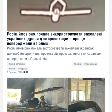
Росія, ймовірно, почала використовувати захоплені
українські дрони для провокацій — про це
попереджали в Польщі
Росія, ймовірно, почала застосовувати захоплені українські
далекобійні дрони для провокацій, про можливість яких раніше
попереджали в Польщі. На...
#Війна з Росією
#Дрони
#Провокації
#Росія
#Україна
1 Серпня, 2026
19:19