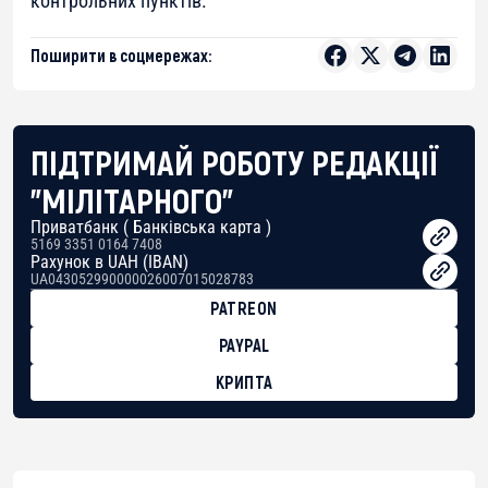
контрольних пунктів.
Поширити в соцмережах:
ПІДТРИМАЙ РОБОТУ РЕДАКЦІЇ
"МІЛІТАРНОГО"
Приватбанк ( Банківська карта )
5169 3351 0164 7408
Рахунок в UAH (IBAN)
UA043052990000026007015028783
PATREON
PAYPAL
КРИПТА
BTC
bc1qg0z99m95fte7kj8faa7h2kvnq92wvc53exe8gm
USDT
0x8676644fA7B6d328310283cAC1065Ae01d97CEe7
ETH