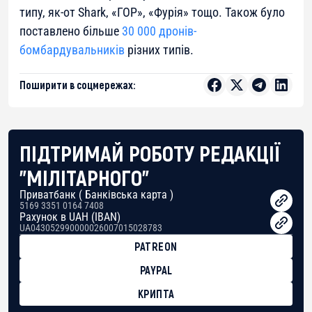
типу, як-от Shark, «ГОР», «Фурія» тощо. Також було
поставлено більше
30 000 дронів-
бомбардувальників
різних типів.
Поширити в соцмережах:
ПІДТРИМАЙ РОБОТУ РЕДАКЦІЇ
"МІЛІТАРНОГО"
Приватбанк ( Банківська карта )
5169 3351 0164 7408
Рахунок в UAH (IBAN)
UA043052990000026007015028783
PATREON
PAYPAL
КРИПТА
BTC