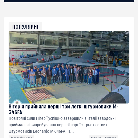
bc1qg0z99m95fte7kj8faa7h2kvnq92wvc53exe8gm
USDT
0x8676644fA7B6d328310283cAC1065Ae01d97CEe7
ETH
0xfD02863D3289416fcF50975c9DFda13623f97758
ПОПУЛЯРНІ
Нігерія прийняла перші три легкі штурмовики M-
346FA
Повітряні сили Нігерії успішно завершили в Італії заводські
приймальні випробування першої партії з трьох легких
штурмовиків Leonardo M-346FA. П...
#Leonardo M-346
#Авіація
#Африка