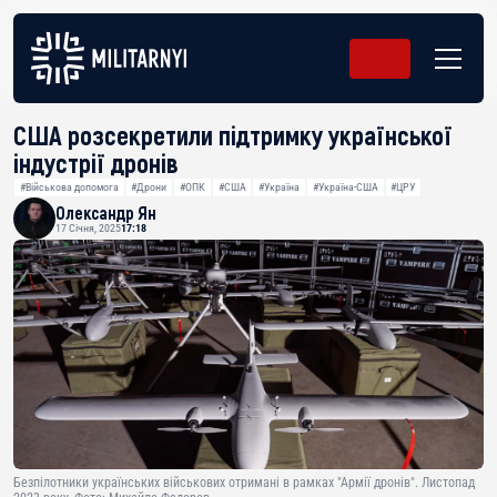
США розсекретили підтримку української
індустрії дронів
#Військова допомога
#Дрони
#ОПК
#США
#Україна
#Україна-США
#ЦРУ
Олександр Ян
17 Січня, 2025
17:18
Безпілотники українських військових отримані в рамках "Армії дронів". Листопад