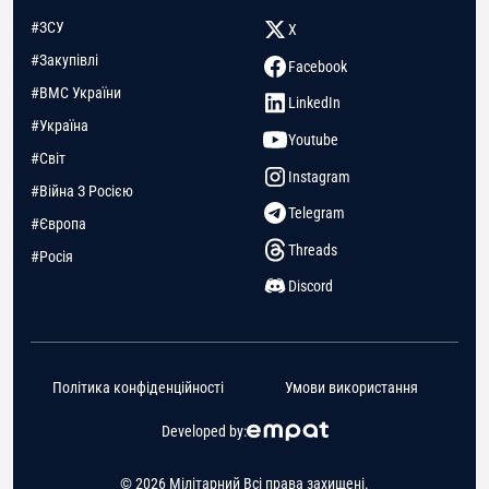
#ЗСУ
X
#Закупівлі
Facebook
#ВМС України
LinkedIn
#Україна
Youtube
#Світ
Instagram
#Війна З Росією
Telegram
#Європа
Threads
#Росія
Discord
Політика конфіденційності
Умови використання
Developed by:
© 2026 Мілітарний Всі права захищені.