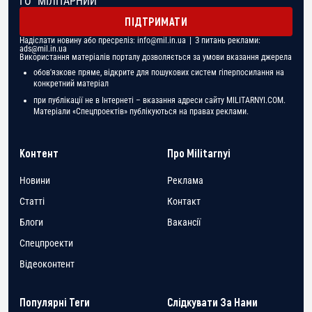
ГО "МІЛІТАРНИЙ"
ПІДТРИМАТИ
Надіслати новину або пресреліз:
info@mil.in.ua
| З питань реклами:
ads@mil.in.ua
Використання матеріалів порталу дозволяється за умови вказання джерела
обов'язкове пряме, відкрите для пошукових систем гіперпосилання на
конкретний матеріал
при публікації не в Інтернеті – вказання адреси сайту MILITARNYI.COM.
Матеріали «Спецпроектів» публікуються на правах реклами.
Контент
Про Militarnyi
Новини
Реклама
Статті
Контакт
Блоги
Вакансії
Спецпроекти
Відеоконтент
Популярні Теги
Слідкувати За Нами