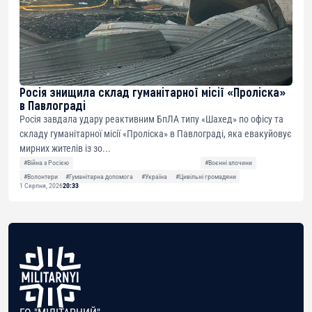
Росія знищила склад гуманітарної місії «Проліска»
в Павлограді
Росія завдала удару реактивним БпЛА типу «Шахед» по офісу та
складу гуманітарної місії «Проліска» в Павлограді, яка евакуйовує
мирних жителів із зо...
#Війна з Росією
#Воєнні злочини
#Волонтери
#Гуманітарна допомога
#Україна
#Цивільні громадяни
1 Серпня, 2026
20:33