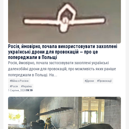
Росія, ймовірно, почала використовувати захоплені
українські дрони для провокацій — про це
попереджали в Польщі
Росія, ймовірно, почала застосовувати захоплені українські
далекобійні дрони для провокацій, про можливість яких раніше
попереджали в Польщі. На...
#Війна з Росією
#Дрони
#Провокації
#Росія
#Україна
1 Серпня, 2026
19:19