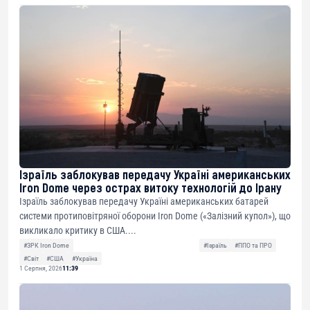
Ізраїль заблокував передачу Україні американських
Iron Dome через острах витоку технологій до Ірану
Ізраїль заблокував передачу Україні американських батарей
системи протиповітряної оборони Iron Dome («Залізний купол»), що
викликало критику в США....
#ЗРК Iron Dome
#Ізраїль
#ППО та ПРО
#Світ
#США
#Україна
1 Серпня, 2026
11:39