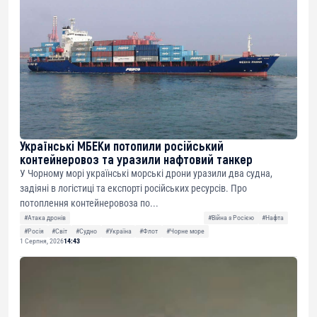
Українські МБЕКи потопили російський
контейнеровоз та уразили нафтовий танкер
У Чорному морі українські морські дрони уразили два судна,
задіяні в логістиці та експорті російських ресурсів. Про
потоплення контейнеровоза по...
#Атака дронів
#Війна з Росією
#Нафта
#Росія
#Світ
#Судно
#Україна
#Флот
#Чорне море
1 Серпня, 2026
14:43