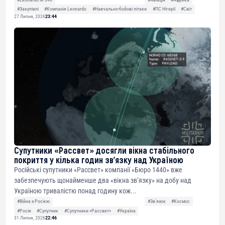
#Закупівлі
#Компанія Leonardo
#Навчально-бойові літаки
#ПС Нігерії
#Світ
27 Липня, 2026
23:44
Супутники «Рассвет» досягли вікна стабільного
покриття у кілька годин зв’язку над Україною
Російські супутники «Рассвет» компанії «Бюро 1440» вже
забезпечують щонайменше два «вікна зв’язку» на добу над
Україною тривалістю понад годину кож...
#Війна з Росією
#Звʼязок
#Космос
#Росія
#Супутник
#Супутники «Рассвет»
#Україна
31 Липня, 2026
22:46