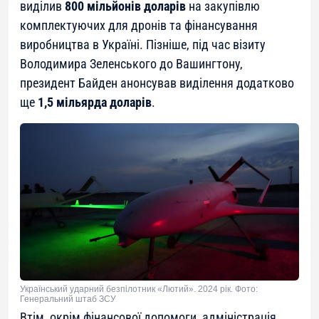
виділив
800 мільйонів доларів
на закупівлю
комплектуючих для дронів та фінансування
виробництва в Україні. Пізніше, під час візиту
Володимира Зеленського до Вашингтону,
президент Байден анонсував виділення додатково
ще
1,5 мільярда доларів
.
Український ударний безпілотник «Лютий». 2024 рік. Фото:
Генеральний штаб ЗСУ
Втім, окрім фінансової допомоги, адміністрація