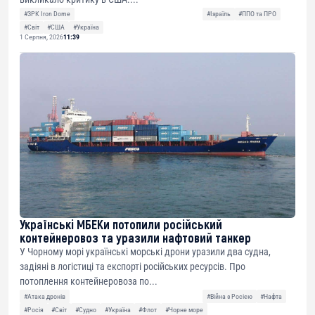
#ЗРК Iron Dome
#Ізраїль
#ППО та ПРО
#Світ
#США
#Україна
1 Серпня, 2026
11:39
Українські МБЕКи потопили російський
контейнеровоз та уразили нафтовий танкер
У Чорному морі українські морські дрони уразили два судна,
задіяні в логістиці та експорті російських ресурсів. Про
потоплення контейнеровоза по...
#Атака дронів
#Війна з Росією
#Нафта
#Росія
#Світ
#Судно
#Україна
#Флот
#Чорне море