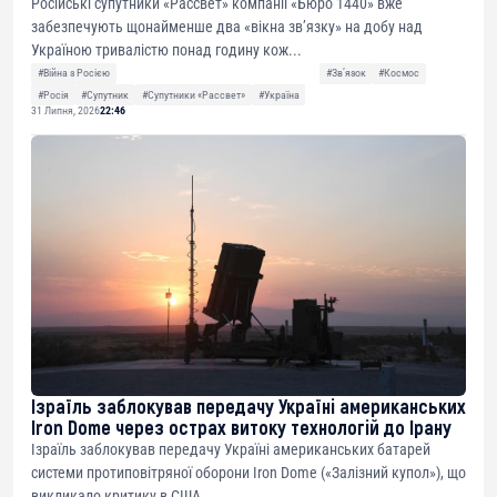
Російські супутники «Рассвет» компанії «Бюро 1440» вже
забезпечують щонайменше два «вікна зв’язку» на добу над
Україною тривалістю понад годину кож...
#Війна з Росією
#Звʼязок
#Космос
#Росія
#Супутник
#Супутники «Рассвет»
#Україна
31 Липня, 2026
22:46
Ізраїль заблокував передачу Україні американських
Iron Dome через острах витоку технологій до Ірану
Ізраїль заблокував передачу Україні американських батарей
системи протиповітряної оборони Iron Dome («Залізний купол»), що
викликало критику в США....