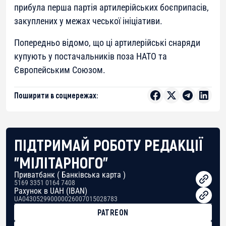
прибула перша партія артилерійських боєприпасів,
закуплених у межах чеської ініціативи.
Попередньо відомо, що ці артилерійські снаряди
купують у постачальників поза НАТО та
Європейським Союзом.
Поширити в соцмережах:
ПІДТРИМАЙ РОБОТУ РЕДАКЦІЇ
"МІЛІТАРНОГО"
Приватбанк ( Банківська карта )
5169 3351 0164 7408
Рахунок в UAH (IBAN)
UA043052990000026007015028783
PATREON