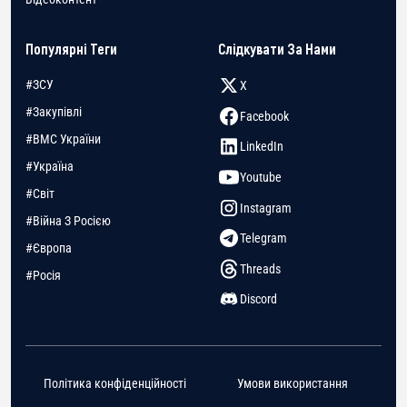
Популярні Теги
Слідкувати За Нами
#ЗСУ
X
#Закупівлі
Facebook
#ВМС України
LinkedIn
#Україна
Youtube
#Світ
Instagram
#Війна З Росією
Telegram
#Європа
Threads
#Росія
Discord
Політика конфіденційності
Умови використання