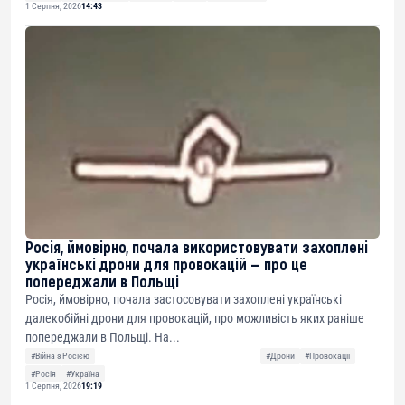
1 Серпня, 2026
14:43
Росія, ймовірно, почала використовувати захоплені
українські дрони для провокацій — про це
попереджали в Польщі
Росія, ймовірно, почала застосовувати захоплені українські
далекобійні дрони для провокацій, про можливість яких раніше
попереджали в Польщі. На...
#Війна з Росією
#Дрони
#Провокації
#Росія
#Україна
1 Серпня, 2026
19:19