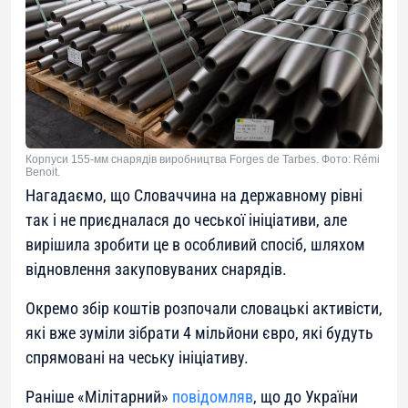
Корпуси 155-мм снарядів виробництва Forges de Tarbes. Фото: Rémi
Benoit.
Нагадаємо, що Словаччина на державному рівні
так і не приєдналася до чеської ініціативи, але
вирішила зробити це в особливий спосіб, шляхом
відновлення закуповуваних снарядів.
Окремо збір коштів розпочали словацькі активісти,
які вже зуміли зібрати 4 мільйони євро, які будуть
спрямовані на чеську ініціативу.
Раніше «Мілітарний»
повідомляв
, що до України