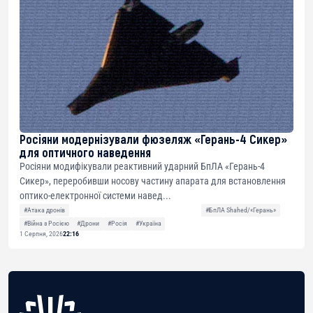
Росіяни модернізували фюзеляж «Герань-4 Сикер»
для оптичного наведення
Росіяни модифікували реактивний ударний БпЛА «Герань-4
Сикер», переробивши носову частину апарата для встановлення
оптико-електронної системи навед...
#Атака дронів
#БпЛА Shahed/«Герань»
#Війна з Росією
#Дрони
#Росія
#Україна
1 Серпня, 2026
22:16