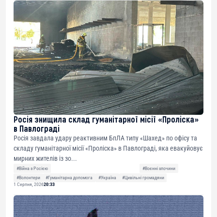
Росія знищила склад гуманітарної місії «Проліска»
в Павлограді
Росія завдала удару реактивним БпЛА типу «Шахед» по офісу та
складу гуманітарної місії «Проліска» в Павлограді, яка евакуйовує
мирних жителів із зо...
#Війна з Росією
#Воєнні злочини
#Волонтери
#Гуманітарна допомога
#Україна
#Цивільні громадяни
1 Серпня, 2026
20:33