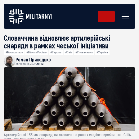
Словаччина відновлює артилерійські
снаряди в рамках чеської ініціативи
#Боєприпаси
#Війна з Росією
#Європа
#Світ
#Словаччина
#Україна
Роман Приходько
26 Червня, 2024
21:13
Артилерійські 155-мм снаряди, виготовлені на ранніх стадіях виробництва. США.