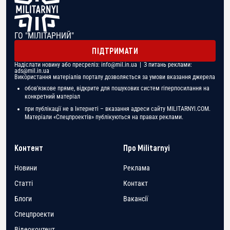
ГО "МІЛІТАРНИЙ"
ПІДТРИМАТИ
Надіслати новину або пресреліз:
info@mil.in.ua
| З питань реклами:
ads@mil.in.ua
Використання матеріалів порталу дозволяється за умови вказання джерела
обов'язкове пряме, відкрите для пошукових систем гіперпосилання на
конкретний матеріал
при публікації не в Інтернеті – вказання адреси сайту MILITARNYI.COM.
Матеріали «Спецпроектів» публікуються на правах реклами.
Контент
Про Militarnyi
Новини
Реклама
Статті
Контакт
Блоги
Вакансії
Спецпроекти
Відеоконтент