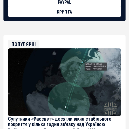
PAYPAL
КРИПТА
BTC
bc1qg0z99m95fte7kj8faa7h2kvnq92wvc53exe8gm
USDT
0x8676644fA7B6d328310283cAC1065Ae01d97CEe7
ETH
0xfD02863D3289416fcF50975c9DFda13623f97758
ПОПУЛЯРНІ
Супутники «Рассвет» досягли вікна стабільного
покриття у кілька годин зв’язку над Україною