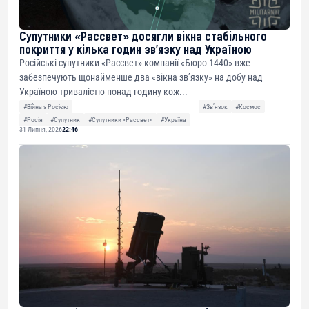
Супутники «Рассвет» досягли вікна стабільного
покриття у кілька годин зв’язку над Україною
Російські супутники «Рассвет» компанії «Бюро 1440» вже
забезпечують щонайменше два «вікна зв’язку» на добу над
Україною тривалістю понад годину кож...
#Війна з Росією
#Звʼязок
#Космос
#Росія
#Супутник
#Супутники «Рассвет»
#Україна
31 Липня, 2026
22:46