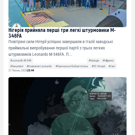
Нігерія прийняла перші три легкі штурмовики M-
346FA
Повітряні сили Нігерії успішно завершили в Італії заводські
приймальні випробування першої партії з трьох легких
штурмовиків Leonardo M-346FA. П...
#Leonardo M-346
#Авіація
#Африка
#Закупівлі
#Компанія Leonardo
#Навчально-бойові літаки
#ПС Нігерії
#Світ
27 Липня, 2026
23:44