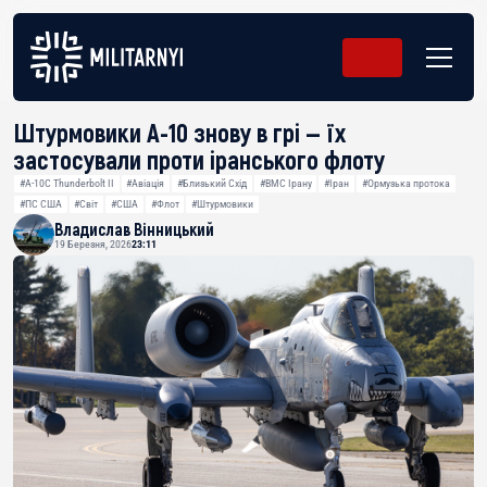
Штурмовики A-10 знову в грі — їх
застосували проти іранського флоту
#A-10C Thunderbolt II
#Авіація
#Близький Схід
#ВМС Ірану
#Іран
#Ормузька протока
#ПС США
#Світ
#США
#Флот
#Штурмовики
Владислав Вінницький
19 Березня, 2026
23:11