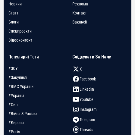
Новини
Реклама
Статті
Контакт
Блоги
Вакансії
Спецпроекти
Відеоконтент
Популярні Теги
Слідкувати За Нами
#ЗСУ
X
#Закупівлі
Facebook
#ВМС України
LinkedIn
#Україна
Youtube
#Світ
Instagram
#Війна З Росією
Telegram
#Європа
Threads
#Росія