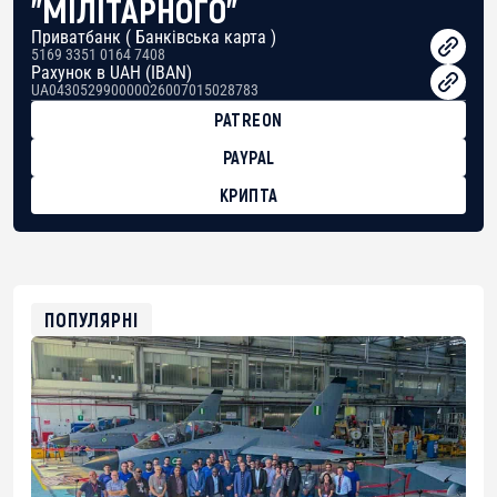
"МІЛІТАРНОГО"
Приватбанк ( Банківська карта )
5169 3351 0164 7408
Рахунок в UAH (IBAN)
UA043052990000026007015028783
PATREON
PAYPAL
КРИПТА
BTC
bc1qg0z99m95fte7kj8faa7h2kvnq92wvc53exe8gm
USDT
0x8676644fA7B6d328310283cAC1065Ae01d97CEe7
ETH
0xfD02863D3289416fcF50975c9DFda13623f97758
ПОПУЛЯРНІ