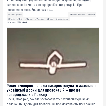
задіяні в логістиці та експорті російських ресурсів. Про
потоплення контейнеровоза по...
#Атака дронів
#Війна з Росією
#Нафта
#Росія
#Світ
#Судно
#Україна
#Флот
#Чорне море
1 Серпня, 2026
14:43
Росія, ймовірно, почала використовувати захоплені
українські дрони для провокацій — про це
попереджали в Польщі
Росія, ймовірно, почала застосовувати захоплені українські
далекобійні дрони для провокацій, про можливість яких раніше