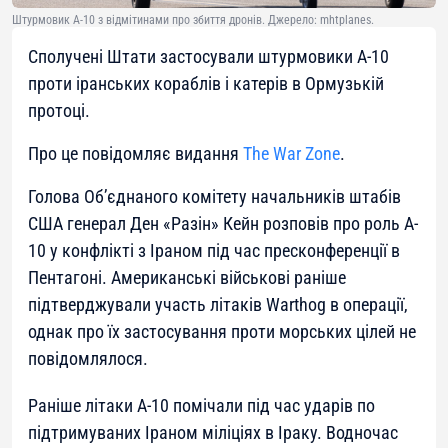
Штурмовик А-10 з відмітинами про збиття дронів. Джерело: mhtplanes.
Сполучені Штати застосували штурмовики A-10
проти іранських кораблів і катерів в Ормузькій
протоці.
Про це повідомляє видання
The War Zone
.
Голова Об’єднаного комітету начальників штабів
США генерал Ден «Разін» Кейн розповів про роль A-
10 у конфлікті з Іраном під час пресконференції в
Пентагоні. Американські військові раніше
підтверджували участь літаків Warthog в операції,
однак про їх застосування проти морських цілей не
повідомлялося.
Раніше літаки A-10 помічали під час ударів по
підтримуваних Іраном міліціях в Іраку. Водночас