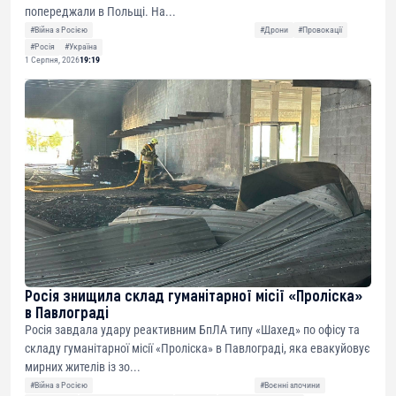
попереджали в Польщі. На...
#Війна з Росією
#Дрони
#Провокації
#Росія
#Україна
1 Серпня, 2026
19:19
Росія знищила склад гуманітарної місії «Проліска»
в Павлограді
Росія завдала удару реактивним БпЛА типу «Шахед» по офісу та
складу гуманітарної місії «Проліска» в Павлограді, яка евакуйовує
мирних жителів із зо...
#Війна з Росією
#Воєнні злочини