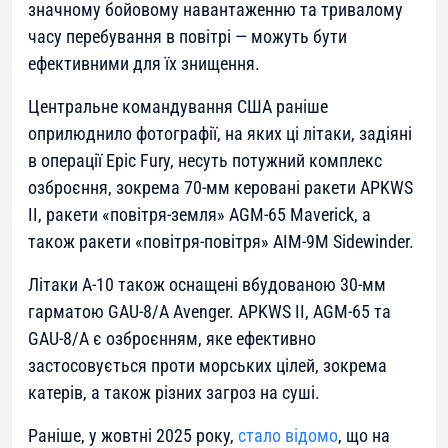
значному бойовому навантаженню та тривалому
часу перебування в повітрі — можуть бути
ефективними для їх знищення.
Центральне командування США раніше
оприлюднило фотографії, на яких ці літаки, задіяні
в операції Epic Fury, несуть потужний комплекс
озброєння, зокрема 70-мм керовані ракети APKWS
II, ракети «повітря-земля» AGM-65 Maverick, а
також ракети «повітря-повітря» AIM-9M Sidewinder.
Літаки A-10 також оснащені вбудованою 30-мм
гарматою GAU-8/A Avenger. APKWS II, AGM-65 та
GAU-8/A є озброєнням, яке ефективно
застосовується проти морських цілей, зокрема
катерів, а також різних загроз на суші.
Раніше, у жовтні 2025 року,
стало відомо
, що на