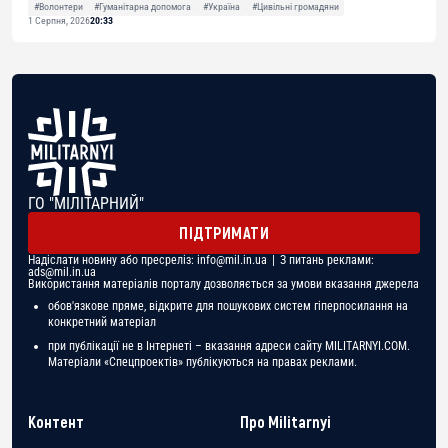
#Волонтери
#Гуманітарна допомога
#Україна
#Цивільні громадяни
1 Серпня, 2026
20:33
ГО "МІЛІТАРНИЙ"
ПІДТРИМАТИ
Надіслати новину або пресреліз:
info@mil.in.ua
| З питань реклами:
ads@mil.in.ua
Використання матеріалів порталу дозволяється за умови вказання джерела
обов'язкове пряме, відкрите для пошукових систем гіперпосилання на
конкретний матеріал
при публікації не в Інтернеті – вказання адреси сайту MILITARNYI.COM.
Матеріали «Спецпроектів» публікуються на правах реклами.
Контент
Про Militarnyi