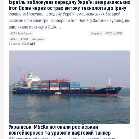
Ізраїль заблокував передачу Україні американських
Iron Dome через острах витоку технологій до Ірану
Ізраїль заблокував передачу Україні американських батарей
системи протиповітряної оборони Iron Dome («Залізний купол»), що
викликало критику в США....
#ЗРК Iron Dome
#Ізраїль
#ППО та ПРО
#Світ
#США
#Україна
1 Серпня, 2026
11:39
Українські МБЕКи потопили російський
контейнеровоз та уразили нафтовий танкер
У Чорному морі українські морські дрони уразили два судна,