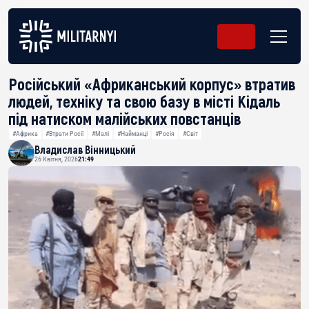
Російський «Африканський корпус» втратив
людей, техніку та свою базу в місті Кідаль
під натиском малійських повстанців
#Африка
#Втрати Росії
#Малі
#Найманці
#Росія
#Світ
Владислав Вінницький
26 Квітня, 2026
21:49