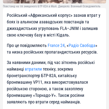
Повстанці на тлі знищеного БТР-82А в Малі. Джерело: Военный Осведомитель
Російський «Африканський корпус» зазнав втрат у
боях із альянсом азавадських повстанців та
джихадистських угруповань FLA–JNIM і залишив
свою ключову базу в місті Кідаль.
Про це повідомляють
France 24
, «
Радіо Свобода
»
та низка російських пропагандистських ресурсів.
За наявними даними, під час зіткнень російські
найманці
втратили
техніку, зокрема
бронетранспортер БТР-82А, китайську
бронемашину VP11, яка використовувалася
російською стороною, а також захоплену
бронемашину «Торнадо-У». Також росіяни
заявляють про втрати серед найманців.