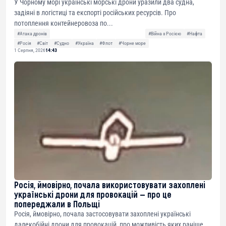
У Чорному морі українські морські дрони уразили два судна,
задіяні в логістиці та експорті російських ресурсів. Про
потоплення контейнеровоза по...
#Атака дронів
#Війна з Росією
#Нафта
#Росія
#Світ
#Судно
#Україна
#Флот
#Чорне море
1 Серпня, 2026
14:43
Росія, ймовірно, почала використовувати захоплені
українські дрони для провокацій — про це
попереджали в Польщі
Росія, ймовірно, почала застосовувати захоплені українські
далекобійні дрони для провокацій, про можливість яких раніше