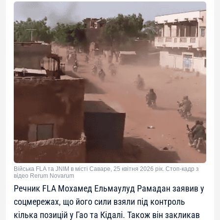
Війська FLA та JNIM в місті Саваре, 25 квітня 2026 рік. Стоп-кадр з
відео Rerum Novarum
Речник FLA Мохамед Ельмаулуд Рамадан заявив у
соцмережах, що його сили взяли під контроль
кілька позицій у Гао та Кідалі. Також він закликав