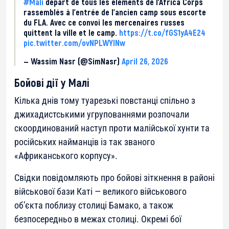
#Mali
départ de tous les éléments de l’Africa Corps
rassemblés à l’entrée de l’ancien camp sous escorte
du FLA. Avec ce convoi les mercenaires russes
quittent la ville et le camp.
https://t.co/fGS1yA4E24
pic.twitter.com/ovNPLWYINw
— Wassim Nasr (@SimNasr)
April 26, 2026
Бойові дії у Малі
Кілька днів тому туарезькі повстанці спільно з
джихадистськими угрупованнями розпочали
скоординований наступ проти малійської хунти та
російських найманців із так званого
«Африканського корпусу».
Свідки повідомляють про бойові зіткнення в районі
військової бази Каті — великого військового
об’єкта поблизу столиці Бамако, а також
безпосередньо в межах столиці. Окремі бої