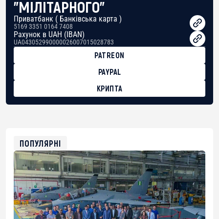
"МІЛІТАРНОГО"
Приватбанк ( Банківська карта )
5169 3351 0164 7408
Рахунок в UAH (IBAN)
UA043052990000026007015028783
PATREON
PAYPAL
КРИПТА
BTC
bc1qg0z99m95fte7kj8faa7h2kvnq92wvc53exe8gm
USDT
0x8676644fA7B6d328310283cAC1065Ae01d97CEe7
ETH
0xfD02863D3289416fcF50975c9DFda13623f97758
ПОПУЛЯРНІ