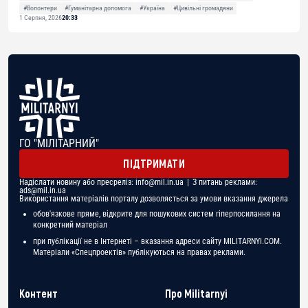
#Волонтери
#Гуманітарна допомога
#Україна
#Цивільні громадяни
1 Серпня, 2026
20:33
ГО "МІЛІТАРНИЙ"
ПІДТРИМАТИ
Надіслати новину або пресреліз:
info@mil.in.ua
| З питань реклами:
ads@mil.in.ua
Використання матеріалів порталу дозволяється за умови вказання джерела
обов'язкове пряме, відкрите для пошукових систем гіперпосилання на
конкретний матеріал
при публікації не в Інтернеті – вказання адреси сайту MILITARNYI.COM.
Матеріали «Спецпроектів» публікуються на правах реклами.
Контент
Про Militarnyi