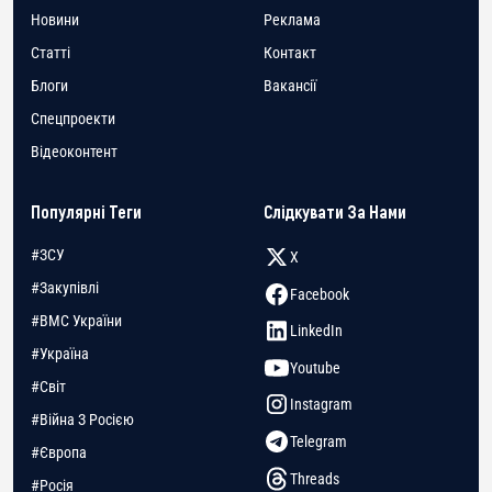
Новини
Реклама
Статті
Контакт
Блоги
Вакансії
Спецпроекти
Відеоконтент
Популярні Теги
Слідкувати За Нами
#ЗСУ
X
#Закупівлі
Facebook
#ВМС України
LinkedIn
#Україна
Youtube
#Світ
Instagram
#Війна З Росією
Telegram
#Європа
Threads
#Росія