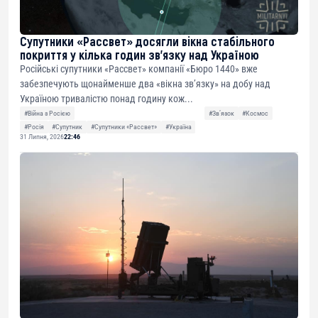
Супутники «Рассвет» досягли вікна стабільного
покриття у кілька годин зв’язку над Україною
Російські супутники «Рассвет» компанії «Бюро 1440» вже
забезпечують щонайменше два «вікна зв’язку» на добу над
Україною тривалістю понад годину кож...
#Війна з Росією
#Звʼязок
#Космос
#Росія
#Супутник
#Супутники «Рассвет»
#Україна
31 Липня, 2026
22:46