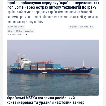
Ізраїль заблокував передачу Україні американських
Iron Dome через острах витоку технологій до Ірану
Ізраїль заблокував передачу Україні американських батарей
системи протиповітряної оборони Iron Dome («Залізний купол»), що
викликало критику в США....
#ЗРК Iron Dome
#Ізраїль
#ППО та ПРО
#Світ
#США
#Україна
1 Серпня, 2026
11:39
Українські МБЕКи потопили російський
контейнеровоз та уразили нафтовий танкер