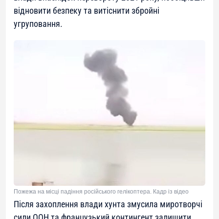
відновити безпеку та витіснити збройні
угруповання.
Пожежа на місці падіння російського гелікоптера. Кадр із відео
Після захоплення влади хунта змусила миротворчі
сили ООН та французький контингент залишити