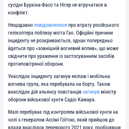
сусідні Буркіна-Фасо та Нігер не втручатися в
конфлікт.
Нещодавно
повідомлялося
про втрату російського
гелікоптера поблизу міста Гао. Офіційні причини
інциденту не розкриваються, однак попередньо
йдеться про «зовнішній вогневий вплив», що може
свідчити про ураження із застосуванням засобів
протиповітряної оборони.
Унаслідок інциденту загинув екіпаж і мобільна
вогнева група, яка перебувала на борту. Також
внаслідок дій альянсу повстанців
загинув
міністр
оборони військової хунти Садіо Камара.
Малі перебуває під контролем військової хунти на
чолі з генералом Ассімі Гоїтою, який прийшов до
влади внаслідок перевороту 2021 року, пообіцявши