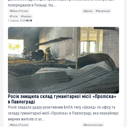
попереджали в Польщі. На...
#Війна з Росією
#Дрони
#Провокації
#Росія
#Україна
1 Серпня, 2026
19:19
Росія знищила склад гуманітарної місії «Проліска»
в Павлограді
Росія завдала удару реактивним БпЛА типу «Шахед» по офісу та
складу гуманітарної місії «Проліска» в Павлограді, яка евакуйовує
мирних жителів із зо...
#Війна з Росією
#Воєнні злочини