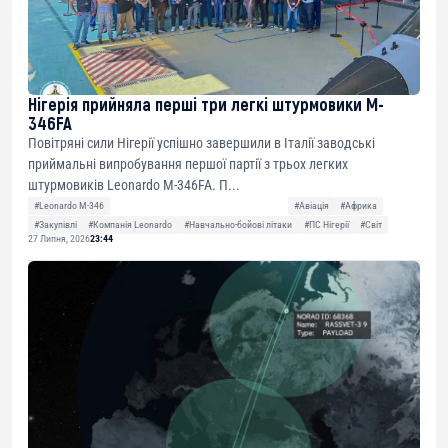
Нігерія прийняла перші три легкі штурмовики M-
346FA
Повітряні сили Нігерії успішно завершили в Італії заводські
приймальні випробування першої партії з трьох легких
штурмовиків Leonardo M-346FA. П...
#Leonardo M-346
#Авіація
#Африка
#Закупівлі
#Компанія Leonardo
#Навчально-бойові літаки
#ПС Нігерії
#Світ
27 Липня, 2026
23:44