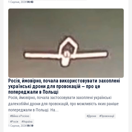
1 Серпня, 2026
14:43
Росія, ймовірно, почала використовувати захоплені
українські дрони для провокацій — про це
попереджали в Польщі
Росія, ймовірно, почала застосовувати захоплені українські
далекобійні дрони для провокацій, про можливість яких раніше
попереджали в Польщі. На...
#Війна з Росією
#Дрони
#Провокації
#Росія
#Україна
1 Серпня, 2026
19:19