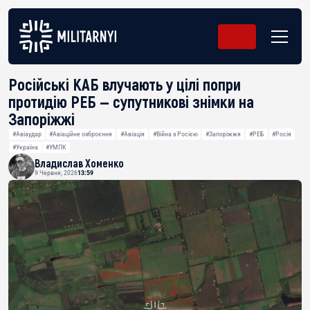
Російські КАБ влучають у цілі попри
протидію РЕБ — супутникові знімки на
Запоріжжі
#Авіаудар
#Авіаційне озброєння
#Авіація
#Війна з Росією
#Запоріжжя
#РЕБ
#Росія
#Україна
#УМПК
Владислав Хоменко
9 Червня, 2026
13:59