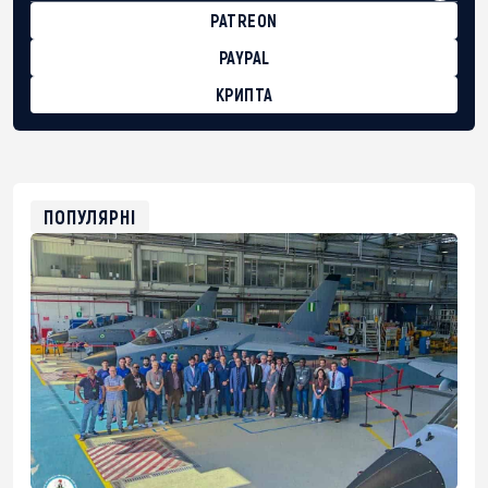
PATREON
PAYPAL
КРИПТА
BTC
bc1qg0z99m95fte7kj8faa7h2kvnq92wvc53exe8gm
USDT
0x8676644fA7B6d328310283cAC1065Ae01d97CEe7
ETH
0xfD02863D3289416fcF50975c9DFda13623f97758
ПОПУЛЯРНІ