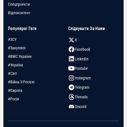
Спецпроекти
Відеоконтент
Популярні Теги
Слідкувати За Нами
#ЗСУ
X
#Закупівлі
Facebook
#ВМС України
LinkedIn
#Україна
Youtube
#Світ
Instagram
#Війна З Росією
Telegram
#Європа
Threads
#Росія
Discord