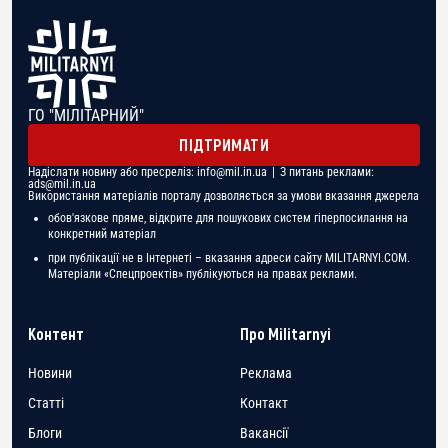
ГО "МІЛІТАРНИЙ"
ПІДТРИМАТИ
Надіслати новину або пресреліз:
info@mil.in.ua
| З питань реклами:
ads@mil.in.ua
Використання матеріалів порталу дозволяється за умови вказання джерела
обов'язкове пряме, відкрите для пошукових систем гіперпосилання на
конкретний матеріал
при публікації не в Інтернеті – вказання адреси сайту MILITARNYI.COM.
Матеріали «Спецпроектів» публікуються на правах реклами.
Контент
Про Militarnyi
Новини
Реклама
Статті
Контакт
Блоги
Вакансії