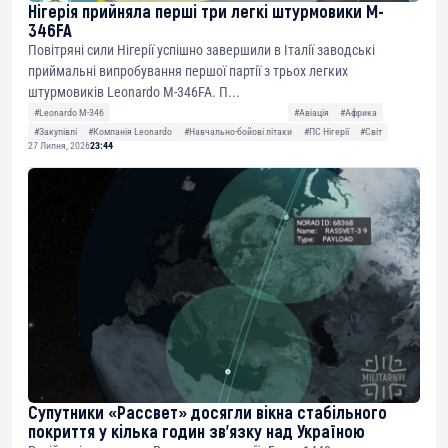
Нігерія прийняла перші три легкі штурмовики M-
346FA
Повітряні сили Нігерії успішно завершили в Італії заводські
приймальні випробування першої партії з трьох легких
штурмовиків Leonardo M-346FA. П...
#Leonardo M-346
#Авіація
#Африка
#Закупівлі
#Компанія Leonardo
#Навчально-бойові літаки
#ПС Нігерії
#Світ
27 Липня, 2026
23:44
Супутники «Рассвет» досягли вікна стабільного
покриття у кілька годин зв’язку над Україною