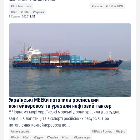
#ЗРК Iron Dome
#Ізраїль
#ППО та ПРО
#Світ
#США
#Україна
1 Серпня, 2026
11:39
Українські МБЕКи потопили російський
контейнеровоз та уразили нафтовий танкер
У Чорному морі українські морські дрони уразили два судна,
задіяні в логістиці та експорті російських ресурсів. Про
потоплення контейнеровоза по...
#Атака дронів
#Війна з Росією
#Нафта
#Росія
#Світ
#Судно
#Україна
#Флот
#Чорне море