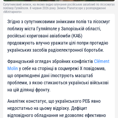
Супутниковий знімок, на якому видно влучання російських авіабомб по лісосмугах
поблизу Гуляйполя. 8 червня 2026 року. Знімок Planetscope у розпорядженні
«Мілітарного»
Згідно з супутниковими знімками полів та лісосмуг
поблизу міста Гуляйполе у Запорізькій області,
російські кориговані авіабомби (КАБ)
продовжують влучно уражати цілі попри протидію
українських засобів радіоелектронної боротьби.
Французький оглядач збройних конфліктів
Clément
Molin
у себе на сторінці в соцмережі X повідомив,
що оприлюднені дані ілюструють масштаб
проблеми, з якою стикаються українські військові
на цій ділянці фронту.
Аналітик констатує, що українського РЕБ явно
недостатньо на цьому відрізку. Дефіцит
відповідного обладнання не дозволяє ефективно