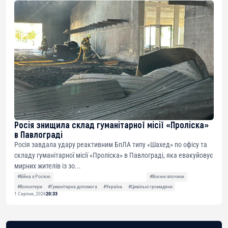
Росія знищила склад гуманітарної місії «Проліска»
в Павлограді
Росія завдала удару реактивним БпЛА типу «Шахед» по офісу та
складу гуманітарної місії «Проліска» в Павлограді, яка евакуйовує
мирних жителів із зо...
#Війна з Росією
#Воєнні злочини
#Волонтери
#Гуманітарна допомога
#Україна
#Цивільні громадяни
1 Серпня, 2026
20:33