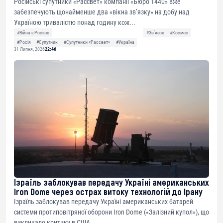
Російські супутники «Рассвет» компанії «Бюро 1440» вже
забезпечують щонайменше два «вікна зв’язку» на добу над
Україною тривалістю понад годину кож...
#Війна з Росією
#Звʼязок
#Космос
#Росія
#Супутник
#Супутники «Рассвет»
#Україна
31 Липня, 2026
22:46
Ізраїль заблокував передачу Україні американських
Iron Dome через острах витоку технологій до Ірану
Ізраїль заблокував передачу Україні американських батарей
системи протиповітряної оборони Iron Dome («Залізний купол»), що
викликало критику в США....