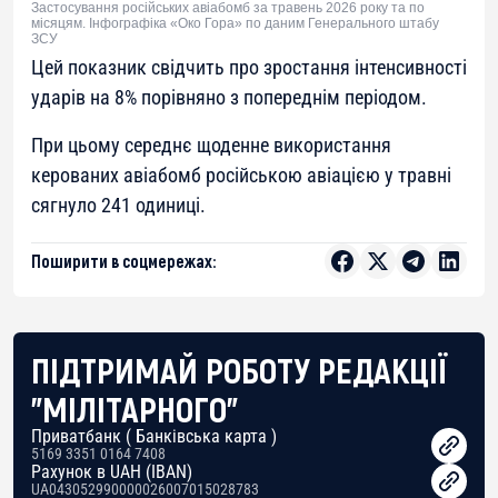
Застосування російських авіабомб за травень 2026 року та по
місяцям. Інфографіка «Око Гора» по даним Генерального штабу
ЗСУ
Цей показник свідчить про зростання інтенсивності
ударів на 8% порівняно з попереднім періодом.
При цьому середнє щоденне використання
керованих авіабомб російською авіацією у травні
сягнуло 241 одиниці.
Поширити в соцмережах:
ПІДТРИМАЙ РОБОТУ РЕДАКЦІЇ
"МІЛІТАРНОГО"
Приватбанк ( Банківська карта )
5169 3351 0164 7408
Рахунок в UAH (IBAN)
UA043052990000026007015028783