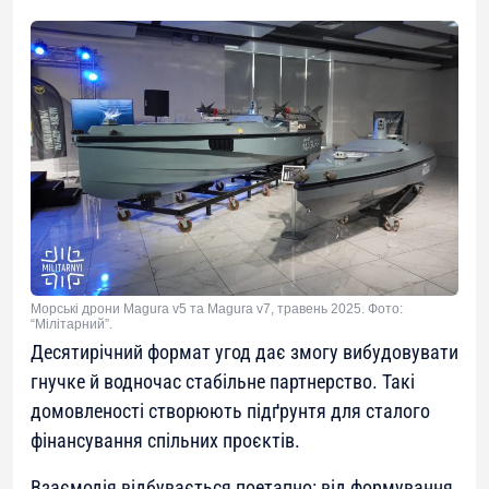
Морські дрони Magura v5 та Magura v7, травень 2025. Фото:
“Мілітарний”.
Десятирічний формат угод дає змогу вибудовувати
гнучке й водночас стабільне партнерство. Такі
домовленості створюють підґрунтя для сталого
фінансування спільних проєктів.
Взаємодія відбувається поетапно: від формування