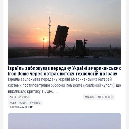
Ізраїль заблокував передачу Україні американських
Iron Dome через острах витоку технологій до Ірану
Ізраїль заблокував передачу Україні американських батарей
системи протиповітряної оборони Iron Dome («Залізний купол»), що
викликало критику в США....
#ЗРК Iron Dome
#Ізраїль
#ППО та ПРО
#Світ
#США
#Україна
1 Серпня, 2026
11:39