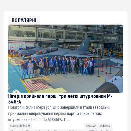
USDT
0x8676644fA7B6d328310283cAC1065Ae01d97CEe7
ETH
0xfD02863D3289416fcF50975c9DFda13623f97758
ПОПУЛЯРНІ
Нігерія прийняла перші три легкі штурмовики M-
346FA
Повітряні сили Нігерії успішно завершили в Італії заводські
приймальні випробування першої партії з трьох легких
штурмовиків Leonardo M-346FA. П...
#Leonardo M-346
#Авіація
#Африка