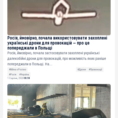
Росія, ймовірно, почала використовувати захоплені
українські дрони для провокацій — про це
попереджали в Польщі
Росія, ймовірно, почала застосовувати захоплені українські
далекобійні дрони для провокацій, про можливість яких раніше
попереджали в Польщі. На...
#Війна з Росією
#Дрони
#Провокації
#Росія
#Україна
1 Серпня, 2026
19:19