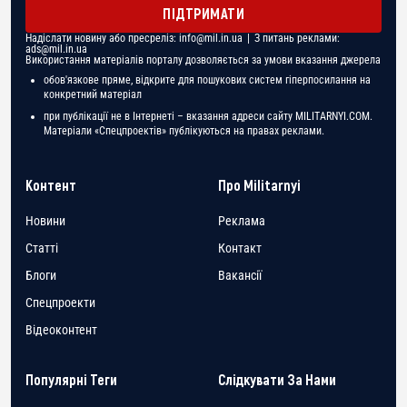
ПІДТРИМАТИ
Надіслати новину або пресреліз:
info@mil.in.ua
| З питань реклами:
ads@mil.in.ua
Використання матеріалів порталу дозволяється за умови вказання джерела
обов'язкове пряме, відкрите для пошукових систем гіперпосилання на
конкретний матеріал
при публікації не в Інтернеті – вказання адреси сайту MILITARNYI.COM.
Матеріали «Спецпроектів» публікуються на правах реклами.
Контент
Про Militarnyi
Новини
Реклама
Статті
Контакт
Блоги
Вакансії
Спецпроекти
Відеоконтент
Популярні Теги
Слідкувати За Нами