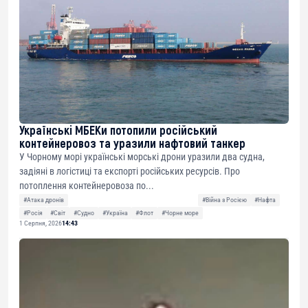
Українські МБЕКи потопили російський
контейнеровоз та уразили нафтовий танкер
У Чорному морі українські морські дрони уразили два судна,
задіяні в логістиці та експорті російських ресурсів. Про
потоплення контейнеровоза по...
#Атака дронів
#Війна з Росією
#Нафта
#Росія
#Світ
#Судно
#Україна
#Флот
#Чорне море
1 Серпня, 2026
14:43