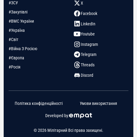
#ЗСУ
X
#Закупівлі
Facebook
#ВМС України
LinkedIn
#Україна
Youtube
#Світ
Instagram
#Війна З Росією
Telegram
#Європа
Threads
#Росія
Discord
Політика конфіденційності
Умови використання
Developed by:
© 2026 Мілітарний Всі права захищені.