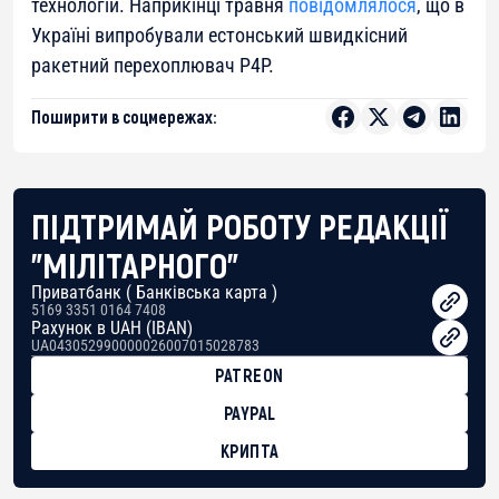
технологій. Наприкінці травня
повідомлялося
, що в
Україні випробували естонський швидкісний
ракетний перехоплювач P4P.
Поширити в соцмережах:
ПІДТРИМАЙ РОБОТУ РЕДАКЦІЇ
"МІЛІТАРНОГО"
Приватбанк ( Банківська карта )
5169 3351 0164 7408
Рахунок в UAH (IBAN)
UA043052990000026007015028783
PATREON
PAYPAL
КРИПТА
BTC
bc1qg0z99m95fte7kj8faa7h2kvnq92wvc53exe8gm