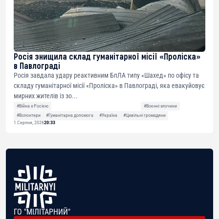
Росія знищила склад гуманітарної місії «Проліска»
в Павлограді
Росія завдала удару реактивним БпЛА типу «Шахед» по офісу та
складу гуманітарної місії «Проліска» в Павлограді, яка евакуйовує
мирних жителів із зо...
#Війна з Росією
#Воєнні злочини
#Волонтери
#Гуманітарна допомога
#Україна
#Цивільні громадяни
1 Серпня, 2026
20:33
ГО "МІЛІТАРНИЙ"