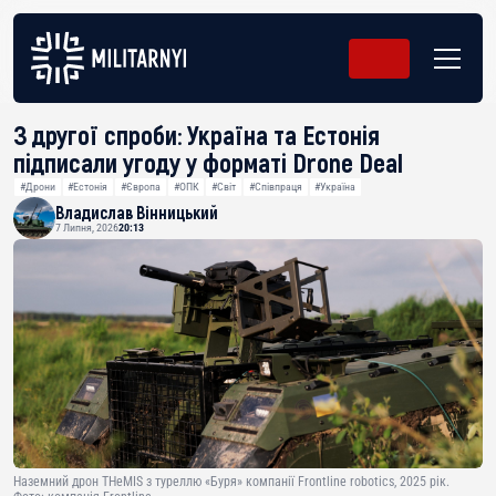
З другої спроби: Україна та Естонія
підписали угоду у форматі Drone Deal
#Дрони
#Естонія
#Європа
#ОПК
#Світ
#Співпраця
#Україна
Владислав Вінницький
7 Липня, 2026
20:13
Наземний дрон THeMIS з туреллю «Буря» компанії Frontline robotics, 2025 рік.