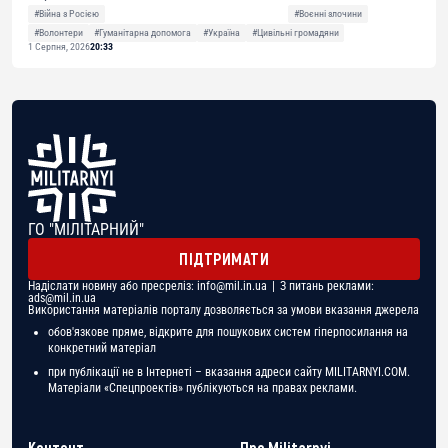
#Війна з Росією
#Воєнні злочини
#Волонтери
#Гуманітарна допомога
#Україна
#Цивільні громадяни
1 Серпня, 2026
20:33
ГО "МІЛІТАРНИЙ"
ПІДТРИМАТИ
Надіслати новину або пресреліз:
info@mil.in.ua
| З питань реклами:
ads@mil.in.ua
Використання матеріалів порталу дозволяється за умови вказання джерела
обов'язкове пряме, відкрите для пошукових систем гіперпосилання на
конкретний матеріал
при публікації не в Інтернеті – вказання адреси сайту MILITARNYI.COM.
Матеріали «Спецпроектів» публікуються на правах реклами.
Контент
Про Militarnyi