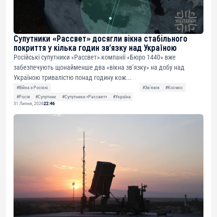
Супутники «Рассвет» досягли вікна стабільного
покриття у кілька годин зв’язку над Україною
Російські супутники «Рассвет» компанії «Бюро 1440» вже
забезпечують щонайменше два «вікна зв’язку» на добу над
Україною тривалістю понад годину кож...
#Війна з Росією
#Звʼязок
#Космос
#Росія
#Супутник
#Супутники «Рассвет»
#Україна
31 Липня, 2026
22:46