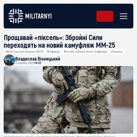
Прощавай «піксель»: Збройні Сили
переходять на новий камуфляж ММ-25
#Міністерство оборони (МОУ)
#Реформа
#Речове забезпечення (Уніформа)
#Україна
Владислав Вінницький
3 Серпня, 2025
14:27