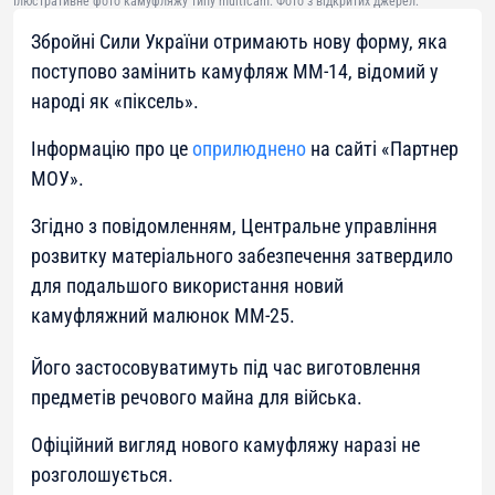
Ілюстративне фото камуфляжу типу multicam. Фото з відкритих джерел.
Збройні Сили України отримають нову форму, яка
поступово замінить камуфляж ММ-14, відомий у
народі як «піксель».
Інформацію про це
оприлюднено
на сайті «Партнер
МОУ».
Згідно з повідомленням, Центральне управління
розвитку матеріального забезпечення затвердило
для подальшого використання новий
камуфляжний малюнок ММ-25.
Його застосовуватимуть під час виготовлення
предметів речового майна для війська.
Офіційний вигляд нового камуфляжу наразі не
розголошується.