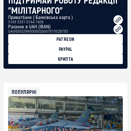
"МІЛІТАРНОГО"
Приватбанк ( Банківська карта )
5169 3351 0164 7408
Рахунок в UAH (IBAN)
UA043052990000026007015028783
PATREON
PAYPAL
КРИПТА
BTC
bc1qg0z99m95fte7kj8faa7h2kvnq92wvc53exe8gm
USDT
0x8676644fA7B6d328310283cAC1065Ae01d97CEe7
ETH
0xfD02863D3289416fcF50975c9DFda13623f97758
ПОПУЛЯРНІ