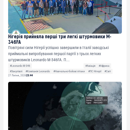
Нігерія прийняла перші три легкі штурмовики M-
346FA
Повітряні сили Нігерії успішно завершили в Італії заводські
приймальні випробування першої партії з трьох легких
штурмовиків Leonardo M-346FA. П...
#Leonardo M-346
#Авіація
#Африка
#Закупівлі
#Компанія Leonardo
#Навчально-бойові літаки
#ПС Нігерії
#Світ
27 Липня, 2026
23:44