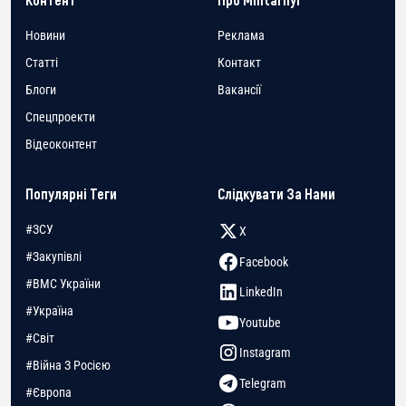
Новини
Реклама
Статті
Контакт
Блоги
Вакансії
Спецпроекти
Відеоконтент
Популярні Теги
Слідкувати За Нами
#ЗСУ
X
#Закупівлі
Facebook
#ВМС України
LinkedIn
#Україна
Youtube
#Світ
Instagram
#Війна З Росією
Telegram
#Європа