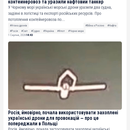
контейнеровоз та уразили нафтовий танкер
У Чорному морі українські морські дрони уразили два судна,
задіяні в логістиці та експорті російських ресурсів. Про
потоплення контейнеровоза по...
#Атака дронів
#Війна з Росією
#Нафта
#Росія
#Світ
#Судно
#Україна
#Флот
#Чорне море
1 Серпня, 2026
14:43
Росія, ймовірно, почала використовувати захоплені
українські дрони для провокацій — про це
попереджали в Польщі
Росія, ймовірно, почала застосовувати захоплені українські