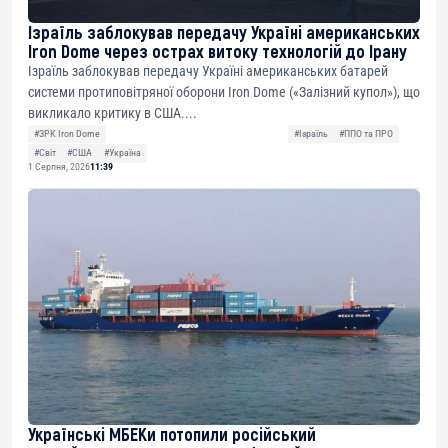
Ізраїль заблокував передачу Україні американських
Iron Dome через острах витоку технологій до Ірану
Ізраїль заблокував передачу Україні американських батарей
системи протиповітряної оборони Iron Dome («Залізний купол»), що
викликало критику в США....
#ЗРК Iron Dome
#Ізраїль
#ППО та ПРО
#Світ
#США
#Україна
1 Серпня, 2026
11:39
Українські МБЕКи потопили російський