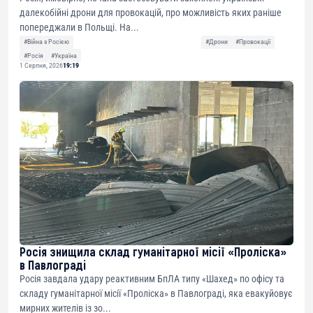
далекобійні дрони для провокацій, про можливість яких раніше
попереджали в Польщі. На...
#Війна з Росією
#Дрони
#Провокації
#Росія
#Україна
1 Серпня, 2026
19:19
Росія знищила склад гуманітарної місії «Проліска»
в Павлограді
Росія завдала удару реактивним БпЛА типу «Шахед» по офісу та
складу гуманітарної місії «Проліска» в Павлограді, яка евакуйовує
мирних жителів із зо...