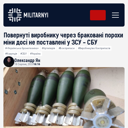
Повернуті виробнику через браковані порохи
міни досі не поставлені у ЗСУ – СБУ
#«Українська бронетехніка»
#Артилерія
#Боєприпаси
#Виробництво боєприпасів
#Корупція
#СБУ
#Україна
Олександр Ян
18 Серпня, 2023
16:16