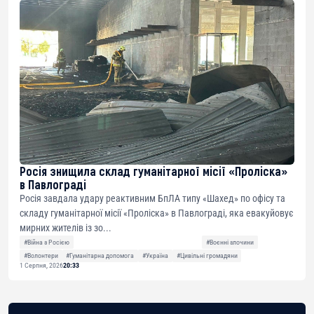
Росія знищила склад гуманітарної місії «Проліска»
в Павлограді
Росія завдала удару реактивним БпЛА типу «Шахед» по офісу та
складу гуманітарної місії «Проліска» в Павлограді, яка евакуйовує
мирних жителів із зо...
#Війна з Росією
#Воєнні злочини
#Волонтери
#Гуманітарна допомога
#Україна
#Цивільні громадяни
1 Серпня, 2026
20:33