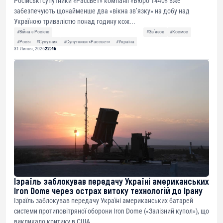
Російські супутники «Рассвет» компанії «Бюро 1440» вже
забезпечують щонайменше два «вікна зв’язку» на добу над
Україною тривалістю понад годину кож...
#Війна з Росією
#Звʼязок
#Космос
#Росія
#Супутник
#Супутники «Рассвет»
#Україна
31 Липня, 2026
22:46
Ізраїль заблокував передачу Україні американських
Iron Dome через острах витоку технологій до Ірану
Ізраїль заблокував передачу Україні американських батарей
системи протиповітряної оборони Iron Dome («Залізний купол»), що
викликало критику в США....