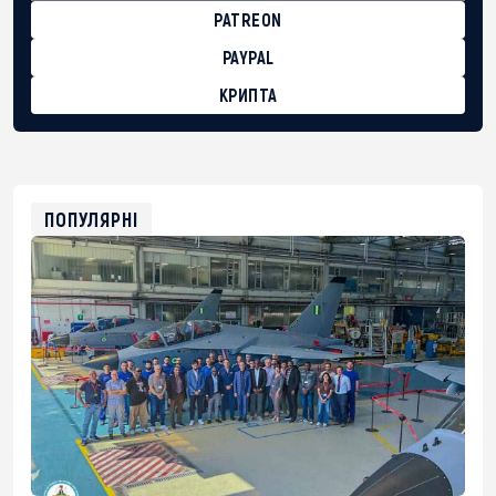
PATREON
PAYPAL
КРИПТА
BTC
bc1qg0z99m95fte7kj8faa7h2kvnq92wvc53exe8gm
USDT
0x8676644fA7B6d328310283cAC1065Ae01d97CEe7
ETH
0xfD02863D3289416fcF50975c9DFda13623f97758
ПОПУЛЯРНІ