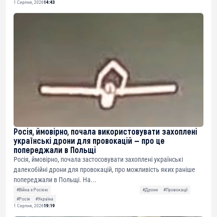
1 Серпня, 2026
14:43
Росія, ймовірно, почала використовувати захоплені
українські дрони для провокацій — про це
попереджали в Польщі
Росія, ймовірно, почала застосовувати захоплені українські
далекобійні дрони для провокацій, про можливість яких раніше
попереджали в Польщі. На...
#Війна з Росією
#Дрони
#Провокації
#Росія
#Україна
1 Серпня, 2026
19:19