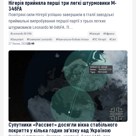
Нігерія прийняла перші три легкі штурмовики M-
346FA
Повітряні сили Нігерії успішно завершили в Італії заводські
приймальні випробування першої партії з трьох легких
штурмовиків Leonardo M-346FA. П...
#Leonardo M-346
#Авіація
#Африка
#Закупівлі
#Компанія Leonardo
#Навчально-бойові літаки
#ПС Нігерії
#Світ
27 Липня, 2026
23:44
Супутники «Рассвет» досягли вікна стабільного
покриття у кілька годин зв’язку над Україною