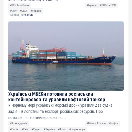
#ЗРК Iron Dome
#Ізраїль
#ППО та ПРО
#Світ
#США
#Україна
1 Серпня, 2026
11:39
Українські МБЕКи потопили російський
контейнеровоз та уразили нафтовий танкер
У Чорному морі українські морські дрони уразили два судна,
задіяні в логістиці та експорті російських ресурсів. Про
потоплення контейнеровоза по...
#Атака дронів
#Війна з Росією
#Нафта
#Росія
#Світ
#Судно
#Україна
#Флот
#Чорне море