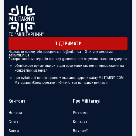
ГО "МІЛІТАРНИЙ"
ПІДТРИМАТИ
Надіслати новину або пресреліз:
info@mil.in.ua
| З питань реклами:
ads@mil.in.ua
Використання матеріалів порталу дозволяється за умови вказання джерела
обов'язкове пряме, відкрите для пошукових систем гіперпосилання на
конкретний матеріал
при публікації не в Інтернеті – вказання адреси сайту MILITARNYI.COM.
Матеріали «Спецпроектів» публікуються на правах реклами.
Контент
Про Militarnyi
Новини
Реклама
Статті
Контакт
Блоги
Вакансії