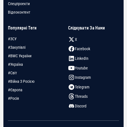
Спецпроекти
Відеоконтент
Популярні Теги
Слідкувати За Нами
#ЗСУ
X
#Закупівлі
Facebook
#ВМС України
LinkedIn
#Україна
Youtube
#Світ
Instagram
#Війна З Росією
Telegram
#Європа
Threads
#Росія
Discord